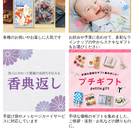
ギフトを贈る目的やご予算などから
気軽に贈れる！お届け先の住所・名
お選びいただけます
前を知らなくてもギフトが贈れます
イオンショップ限定クーポンも配布
おいしい発見ギフトカタログ たべ
中！お中元の準備はネットがおトク
たい！ 承り期間8月9日（日）午
です！
前1時まで