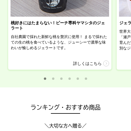
桃好きにはたまらない！ピーチ専科ヤマシタのジェ
ジェラ
ラート
世界大
自社農園で採れた新鮮な桃を贅沢に使用！ まるで採れた
「瀬戸
ての生の桃を食べているような、ジューシーで濃厚な味
育んだ
わいが愉しめるジェラートです。
別なジ
詳しくはこちら
ランキング・おすすめ商品
＼大切な方へ贈る／