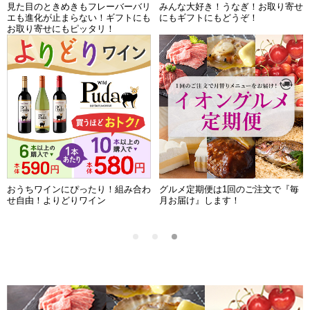
今が一番おトク！クーポンご利用で
おトクな商品多数！お買得な商品を
最大10,000円引き！！
組み合わせてクーポン利用でさらに
おトクに！
イオンカード会員さま限定の期間限
クーポンご利用忘れないでね！イオ
定販売商品ご紹介中！
ンショップバイヤーが食べてもらい
たいイチオシを紹介中！