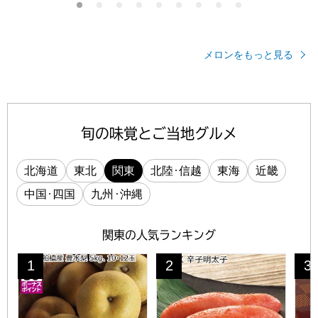
メロンをもっと見る
旬の味覚とご当地グルメ
・
北海道
東北
関東
北陸
信越
東海
近畿
・
・
中国
四国
九州
沖縄
関東の人気ランキング
関東の旬
千葉県船橋産 豊水梨 5kg10・12玉【限定1000点】【お届け期間
かねふく 辛子明太子【夏の贈りも
ウイ
1
2
3
位
位
位