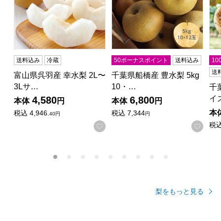
送料込み
冷蔵
50ボーナスポイント
送料込み
1
送
富山県呉羽産 幸水梨 2L〜
千葉県船橋産 豊水梨 5kg
3Lサ…
10・…
千
イ
4,580
6,800
本体
円
本体
円
本
税込
4,946.
税込
7,344
40円
円
税
お気に入りに登録する
お気
梨をもっと見る