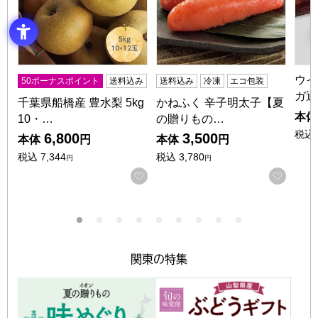
ウイ
50ボーナスポイント
送料込み
送料込み
冷凍
エコ包装
ガ通
千葉県船橋産 豊水梨 5kg
かねふく 辛子明太子【夏
本体
10・…
の贈りもの…
税込
6,800
3,500
本体
円
本体
円
税込
7,344
税込
3,780
円
円
お気に入りに登録する
お気に
関東の特集