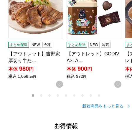
まとめ配送
NEW
冷凍
まとめ配送
NEW
冷蔵
ま
【アウトレット】吉野家
【アウトレット】GODIV
【
厚切り牛た…
A×LA…
レ
980
900
本体
円
本体
円
本
税込
1,058.
税込
972
税
40円
円
お気に入りに登録する
お気
新着商品をもっと見る
お得情報