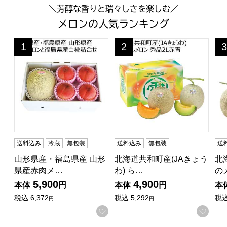
＼芳醇な香りと瑞々しさを楽しむ／
メロンの人気ランキング
山形県産・福島県産 山形県産赤肉メロンと福島県産白桃詰合せ
北海道共和町産(JAきょうわ) 
北
1
2
3
位
位
位
送料込み
冷蔵
無包装
送料込み
無包装
送
山形県産・福島県産 山形
北海道共和町産(JAきょう
北
県産赤肉メ…
わ) ら…
の
5,900
4,900
本体
円
本体
円
本
税込
6,372
税込
5,292
税
円
円
お気に入りに登録する
お気