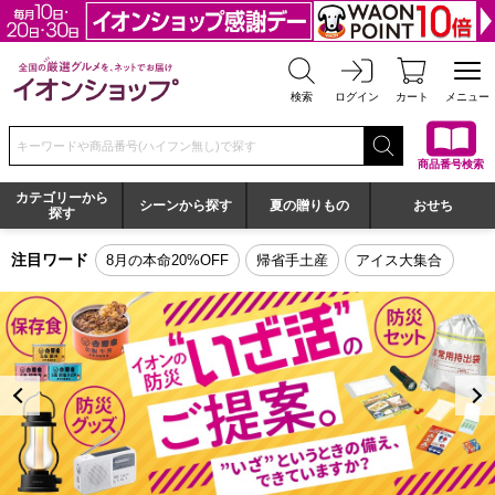
全国の厳選グルメを、ネットでお届け イオンショップ
検索
ログイン
カート
メニュー
検索キーワードまたは商品番号を入力してください
商品番号検索
カテゴリーから
シーンから探す
夏の贈りもの
おせち
探す
全国の厳選グルメを、ネットでお届け イオンショップ トッ
注目ワード
8月の本命20%OFF
帰省手土産
アイス大集合
前の画像を表示する
次