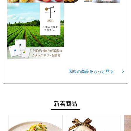
関東の商品をもっと見る
新着商品
【アウトレット】吉野家 厚切り牛たん (L8249)【サクワ】
【アウトレット】GODIVA×L
【