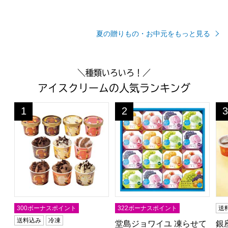
夏の贈りもの・お中元をもっと見る
＼種類いろいろ！／
アイスクリームの人気ランキング
ゴディバ アイスコレクション10個入【夏の贈りもの・お中元】[
堂島ジョワイユ 凍らせて食べる
銀
1
2
3
位
位
位
300ボーナスポイント
322ボーナスポイント
送
送料込み
冷凍
堂島ジョワイユ 凍らせて
銀