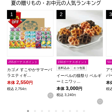
夏の贈りもの・お中元の人気ランキング
カゴメ すこやかサマーバラエティギフト【夏の贈りもの・お中元
イーペルの猫祭り ベルギーミニ
ア
1
2
3
位
位
位
255ボーナスポイント
150ボーナスポイント
5
送料込み
エコ包装
カゴメ すこやかサマーバ
ア
ラエティギ…
パ
イーペルの猫祭り ベルギ
ーミニワッ…
2,550
本体
円
本
3,000
本体
円
税込
2,754
税
円
税込
3,240
お気に入りに登録する
円
お気