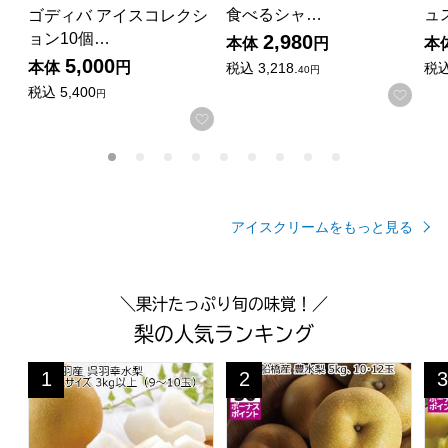
食べるシャ…
ュ
ゴディバ アイスコレクシ
ョン10個…
2,980
本体
円
本
5,000
本体
円
税込
3,218.
税
40円
税込
5,400
お気
円
お気に入りに登録する
アイスクリームをもっと見る
＼果汁たっぷり旬の味覚！／
梨の人気ランキング
富山県呉羽産 幸水梨 2L〜3Lサイズ 3kg以上(9〜10玉)【C
千葉県船橋産 豊水梨 5kg10・1
千葉
1
2
3
位
位
位