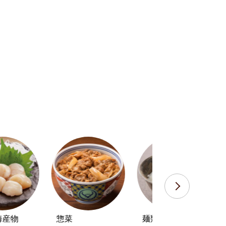
の画像を表示する
海産物
惣菜
麺類・米・パン