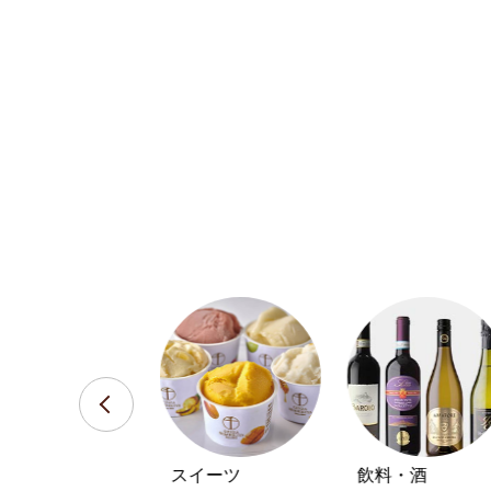
おせち・オード
スイーツ
飲料・酒