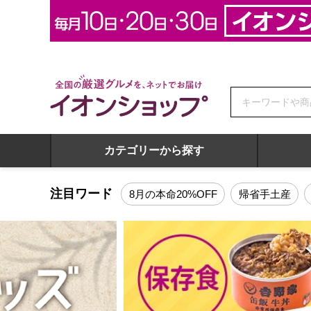
全国の厳選グルメを、ネットでお届け イオンショップ
カテゴリーから探す
全国の厳選グルメを、ネットでお届け イオンショップ トッ
注目ワード
8月の本命20%OFF
帰省手土産