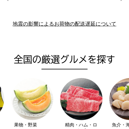
前の画像を表示する
次
地震の影響によるお荷物の配送遅延について
全国の厳選グルメを探す
果物・野菜
精肉・ハム・ロ
魚介・