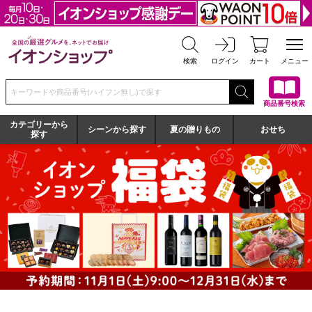
全国の厳選グルメを、ネットでお届け イオンショップ
検索
ログイン
カート
メニュー
検索キーワードまたは商品番号を入力してください
商品番号検索
カテゴリーから
シーンから探す
夏の贈りもの
おせち
探す