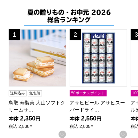
夏の贈りもの・お中元 2026
総合ランキング
鳥取 寿製菓 大山ソフトクリームサンドクッキー18個入DS
アサヒビール アサヒスーパード
ア
1
2
3
位
位
位
送料込み
無包装
50ボーナスポイント
1
鳥取 寿製菓 大山ソフトク
アサヒビール アサヒスー
ア
リームサ…
パードライ…
ル
2,350
2,550
本体
円
本体
円
本
税込
2,538
税込
2,805
税
円
円
お気に入りに登録する
お気