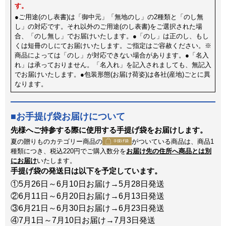
す。
●ご用途(のし表書)は「御中元」「無地のし」の2種類と「のし無
し」の対応です。それ以外のご用途(のし表書)をご選択された場
合、「のし無し」でお届けいたします。●「のし」は正のし、もし
くは短冊のしにてお届けいたします。ご指定はご容赦ください。※
商品によっては「のし」が対応できない場合があります。●「名入
れ」は承っておりません。「名入れ」を記入されましても、無記入
でお届けいたします。●包装形態(お届け荷姿)は各社(産地)ごとに異
なります。
お手提げ袋お届けについて
先様へご持参する際に使用する手提げ袋をお届けします。
夏の贈りものカテゴリー商品の
がついている商品は、商品1
種類につき、税込220円でご購入数分を
お届け先の住所へ商品とは別
にお届け
いたします。
手提げ袋の発送日は以下を予定しています。
①5月26日～6月10日お届け→5月28日発送
②6月11日～6月20日お届け→6月13日発送
③6月21日～6月30日お届け→6月23日発送
④7月1日～7月10日お届け→7月3日発送