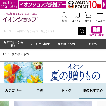
全国の厳選グルメを、ネットでお届け イオンショップ
検索
ログイン
カート
メニュー
検索キーワードまたは商品番号を入力してください
商品番号検索
カテゴリーから
シーンから探す
夏の贈りもの
おせち
探す
イオン 夏の贈りもの
TOP
夏の贈りもの
カテゴリー
予算
おトク
夏のおすすめ