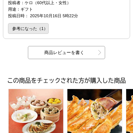
投稿者
：ケロ（60代以上・女性）
用途
：ギフト
投稿日時
：
2025年10月16日 5時22分
参考になった（
1
）
商品レビューを書く
この商品をチェックされた方が購入した商品
【陳建一】本格点心 6種セット(餃子・貝柱入焼売・錦糸焼売
【宇都宮餃子館】宇都宮餃子人気
【