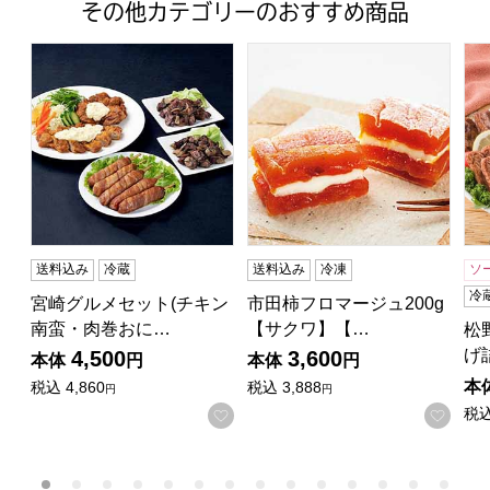
その他カテゴリーのおすすめ商品
宮崎グルメセット(チキン南蛮・肉巻おにぎり棒・鶏もも炭火焼
市田柿フロマージュ200g【サ
松
送料込み
冷蔵
送料込み
冷凍
ソ
冷
宮崎グルメセット(チキン
市田柿フロマージュ200g
南蛮・肉巻おに…
【サクワ】【…
松
げ
4,500
3,600
本体
円
本体
円
本
税込
4,860
税込
3,888
円
円
税
お気に入りに登録する
お気