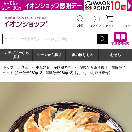
全国の厳選グルメを、ネットでお届け イオンショップ
検索
ログイン
カート
メニュー
検索キーワードまたは商品番号を入力してください
商品番号検索
カテゴリーから
シーンから探す
夏の贈りもの
おせち
探す
トップ
惣菜
中華惣菜・多国籍料理
五味八珍 浜松餃子・黒豚餃子
セット (浜松餃子280g×2、黒豚餃子280g×2)【おいしいお取り寄せ】
五味八珍 浜松餃子・黒豚餃子セット (浜松餃子280g×2、黒豚餃