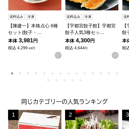
送料込み
冷凍
送料込み
冷凍
送
【陳建一】本格点心 6種
【宇都宮餃子館】宇都宮
【
セット(餃子・…
餃子人気3種セッ…
餃
3,981
4,300
本体
円
本体
円
本
税込
4,299.
税込
4,644
税
48円
円
お気に入りに登録する
お気
同じカテゴリーの人気ランキング
大阪府 蓬莱本館 真珠セット 豚まん6入1・ジャンボ焼売6
【京都】京、静華宮本静夫監修 黒
【
1
2
3
位
位
位