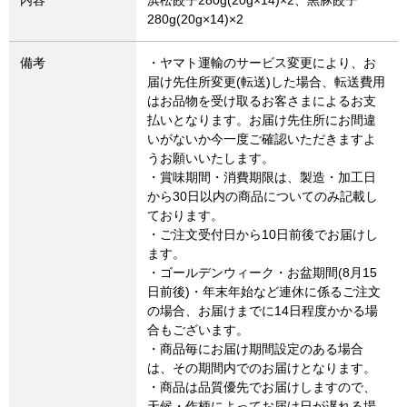
内容
浜松餃子280g(20g×14)×2、黒豚餃子
280g(20g×14)×2
備考
・ヤマト運輸のサービス変更により、お
届け先住所変更(転送)した場合、転送費用
はお品物を受け取るお客さまによるお支
払いとなります。お届け先住所にお間違
いがないか今一度ご確認いただきますよ
うお願いいたします。
・賞味期間・消費期限は、製造・加工日
から30日以内の商品についてのみ記載し
ております。
・ご注文受付日から10日前後でお届けし
ます。
・ゴールデンウィーク・お盆期間(8月15
日前後)・年末年始など連休に係るご注文
の場合、お届けまでに14日程度かかる場
合もございます。
・商品毎にお届け期間設定のある場合
は、その期間内でのお届けとなります。
・商品は品質優先でお届けしますので、
天候・作柄によってお届け日が遅れる場