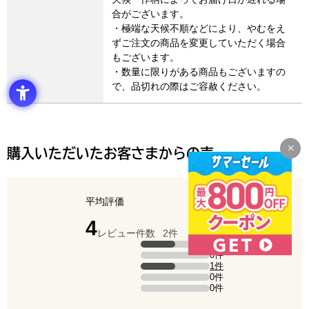
合がございます。
・極端な天候不順などにより、やむをえ
ずご注文の商品を変更していただく場合
もございます。
・数量に限りがある商品もございますの
で、品切れの際はご容赦ください。
購入いただいたお客さまからの声
平均評価
点（5点満点中）
4
レビュー件数
2件
評価の内訳
1件
5点の評価は1件です（全体の50%）。
0件
4点の評価は0件です。
1件
3点の評価は1件です（全体の50%）。
0件
2点の評価は0件です。
0件
1点の評価は0件です。