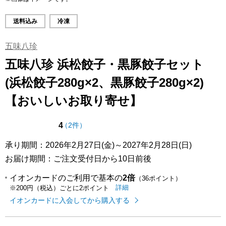
送料込み
冷凍
五味八珍
五味八珍 浜松餃子・黒豚餃子セット
(浜松餃子280g×2、黒豚餃子280g×2)
【おいしいお取り寄せ】
点（5点満点中）
の評価
4
（
2件
）
承り期間：2026年2月27日(金)～2027年2月28日(日)
お届け期間：ご注文受付日から10日前後
イオンカードのご利用で基本の
2倍
（36ポイント）
イオンカードのご利用でたまるポイ
はこちら
詳細
※200円（税込）ごとに2ポイント
イオンカードに入会してから購入する