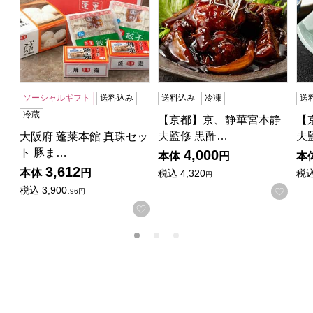
ソーシャルギフト
送料込み
送料込み
冷凍
送
冷蔵
【京都】京、静華宮本静
【
夫監修 黒酢…
夫
大阪府 蓬莱本館 真珠セッ
ト 豚ま…
4,000
本体
円
本
3,612
本体
円
税込
4,320
税
円
税込
3,900.
お気
96円
お気に入りに登録する