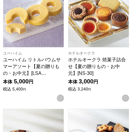
ユーハイム
ホテルオークラ
ユーハイム リトルバウムサ
ホテルオークラ 焼菓子詰合
マーアソート【夏の贈りも
せ【夏の贈りもの・お中
の・お中元】[LSA…
元】[NS-30]
5,000
3,000
本体
円
本体
円
税込
5,400
税込
3,240
円
円
お気に入りに登録する
銀座ブールミッシュ サマー・ギフト【夏の贈りもの・お中元】[
鎌倉ニュージャーマン 鎌倉涼菓