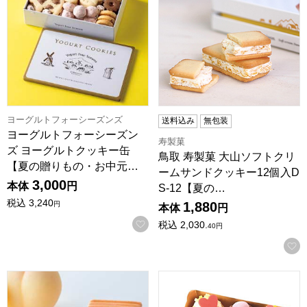
ヨーグルトフォーシーズンズ
送料込み
無包装
ヨーグルトフォーシーズン
寿製菓
ズ ヨーグルトクッキー缶
鳥取 寿製菓 大山ソフトクリ
【夏の贈りもの・お中元…
ームサンドクッキー12個入D
3,000
本体
円
S-12【夏の…
税込
3,240
1,880
円
本体
円
お気に入りに登録する
税込
2,030.
40
円
ヨーグルト フォーシーズンズ モーモーワッフルアソート15個
スタイル ねこみにタルト夏