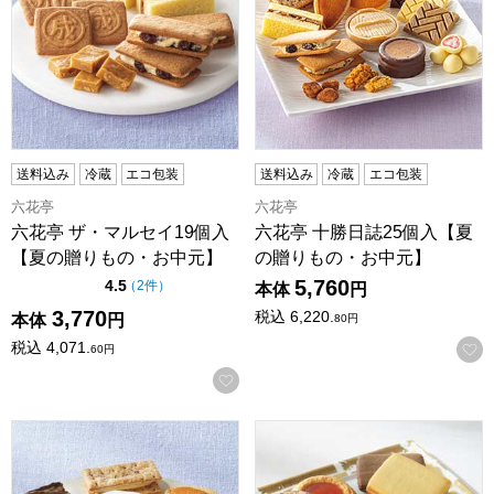
送料込み
冷蔵
エコ包装
送料込み
冷蔵
エコ包装
六花亭
六花亭
六花亭 ザ・マルセイ19個入
六花亭 十勝日誌25個入【夏
【夏の贈りもの・お中元】
の贈りもの・お中元】
5,760
点（5点満点中）
4.5
の評価
（
2件
）
本体
円
3,770
税込
6,220.
本体
円
80
円
税込
4,071.
60
円
お気に入りに登録する
六花亭 六花セレクト缶(はまなし)19個入【夏の贈りもの・お
ホテルオークラ 焼菓子詰合せ【