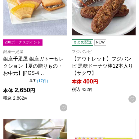
200ボーナスポイント
まとめ配送
NEW
銀座千疋屋
フジバンビ
銀座千疋屋 銀座ガトーセレ
【アウトレット】フジバン
クション【夏の贈りもの・
ビ 黒糖ドーナツ棒12本入り
お中元】[PGS-4…
【サクワ】
400
点（5点満点中）
4.7
の評価
（
17件
）
本体
円
2,650
税込
432
本体
円
円
税込
2,862
円
お気に入りに登録する
京都宇治 茶游堂 抹茶バームクーヘン 10個入【年間ギフト】
アンリ・シャルパンティエ ひょ