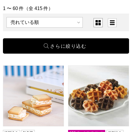
1 〜 60 件（全 415 件）
「焼菓子」の商品一覧
表示順
表示切替
鳥取 寿製菓 大山ソフトクリームサンドクッキー18個入DS-
イーペルの猫祭り ベルギーミニ