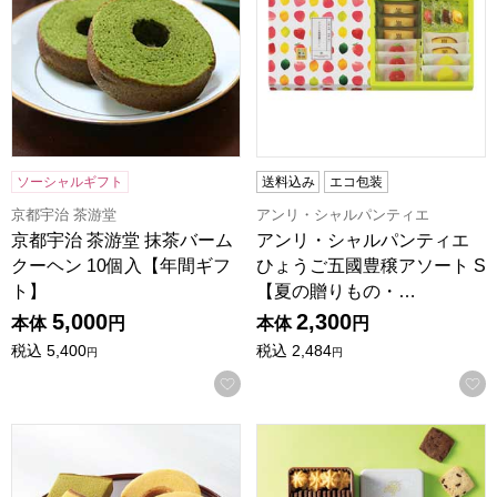
ソーシャルギフト
送料込み
エコ包装
京都宇治 茶游堂
アンリ・シャルパンティエ
京都宇治 茶游堂 抹茶バーム
アンリ・シャルパンティエ
クーヘン 10個入【年間ギフ
ひょうご五國豊穣アソート S
ト】
【夏の贈りもの・…
5,000
2,300
本体
円
本体
円
税込
5,400
税込
2,484
円
円
お気に入りに登録する
烏鶏庵 烏骨鶏かすていら・バームクーヘン詰合せA【夏の贈りもの
ありあけ 鎌倉の小石【夏の贈