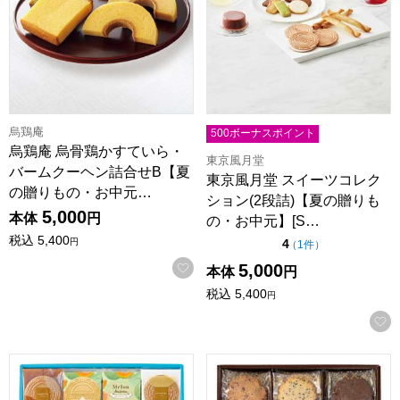
烏鶏庵
500ボーナスポイント
烏鶏庵 烏骨鶏かすていら・
東京風月堂
バームクーヘン詰合せB【夏
東京風月堂 スイーツコレク
の贈りもの・お中元…
ション(2段詰)【夏の贈りも
5,000
本体
円
の・お中元】[S…
税込
5,400
点（5点満点中）
円
4
の評価
（
1件
）
お気に入りに登録する
5,000
本体
円
税込
5,400
円
東京風月堂 ゴーフレットアソート【夏の贈りもの・お中元】[GF
ステラおばさんのクッキー ウォー