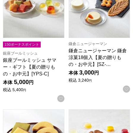
鎌倉ニュージャーマン
150ボーナスポイント
鎌倉ニュージャーマン 鎌倉
銀座ブールミッシュ
涼菓18個入【夏の贈りも
銀座ブールミッシュ サマ
の・お中元】[SZ-…
ー・ギフト【夏の贈りも
3,000
本体
円
の・お中元】[YPS-C]
税込
3,240
5,000
円
本体
円
税込
5,400
円
お気に入りに登録する
烏鶏庵 烏骨鶏かすていら・バームクーヘン詰合せB【夏の贈りもの
東京風月堂 スイーツコレクショ