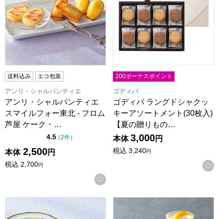
送料込み
エコ包装
200ボーナスポイント
アンリ・シャルパンティエ
ゴディバ
アンリ・シャルパンティエ
ゴディバ ラングドシャクッ
スマイルフォー東北 - フロム
キーアソートメント(30枚入)
芦屋 ケーク・…
【夏の贈りもの…
3,000
点（5点満点中）
4.5
の評価
（
2件
）
本体
円
2,500
税込
3,240
本体
円
円
税込
2,700
円
お気に入りに登録する
ゴディバ パティスリー アソートメント(21個入)【夏の贈りもの・
プレスバターサンド バターサン