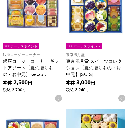
300ボーナスポイント
300ボーナスポイント
銀座コージーコーナー
東京風月堂
銀座コージーコーナー ギフ
東京風月堂 スイーツコレク
トアソート【夏の贈りも
ション【夏の贈りもの・お
の・お中元】[GA25…
中元】[SC-S]
2,500
3,000
本体
円
本体
円
税込
2,700
税込
3,240
円
円
お気に入りに登録する
東京風月堂 スイーツコレクション【夏の贈りもの・お中元】[S
ヨーグルトフォーシーズンズ ヨ