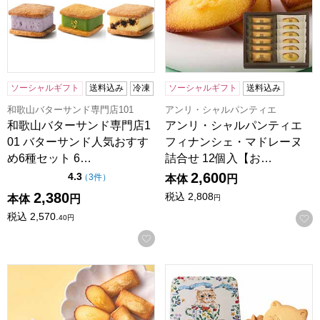
ソーシャルギフト
送料込み
冷凍
ソーシャルギフト
送料込み
和歌山バターサンド専門店101
アンリ・シャルパンティエ
和歌山バターサンド専門店1
アンリ・シャルパンティエ
01 バターサンド人気おすす
フィナンシェ・マドレーヌ
め6種セット 6…
詰合せ 12個入【お…
2,600
点（5点満点中）
4.3
の評価
（
3件
）
本体
円
2,380
税込
2,808
本体
円
円
税込
2,570.
40
円
お気に入りに登録する
アンリ・シャルパンティエ ラング・ド・シャ･アソート Lボック
DADACA こねこのこねこねクッ