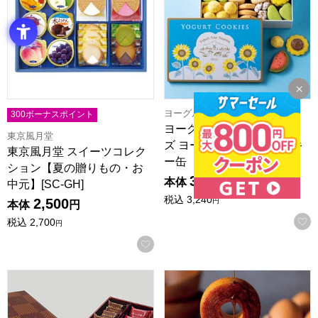
ヨーグルトフォーシーズンズ
300ボーナスポイント
ヨーグルトフォーシーズン
東京風月堂
ズ ヨーグルトサマークッキ
東京風月堂 スイーツコレク
ー缶【夏の贈りもの・…
ション【夏の贈りもの・お
3,000
本体
円
中元】[SC-GH]
税込
3,240
2,500
円
本体
円
税込
2,700
円
お気に入りに登録する
ウイッシュボン 横濱レンガ通り3種詰合せ18個入【夏の贈り
森の庭 焦がしキャラメルがしみ