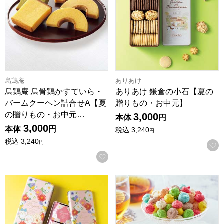
烏鶏庵
ありあけ
烏鶏庵 烏骨鶏かすていら・
ありあけ 鎌倉の小石【夏の
バームクーヘン詰合せA【夏
贈りもの・お中元】
の贈りもの・お中元…
3,000
本体
円
3,000
本体
円
税込
3,240
円
税込
3,240
円
お気に入りに登録する
レスポワール ちいかわレスポワールセット【夏の贈りもの・お中
MACARON ET CHOCOL