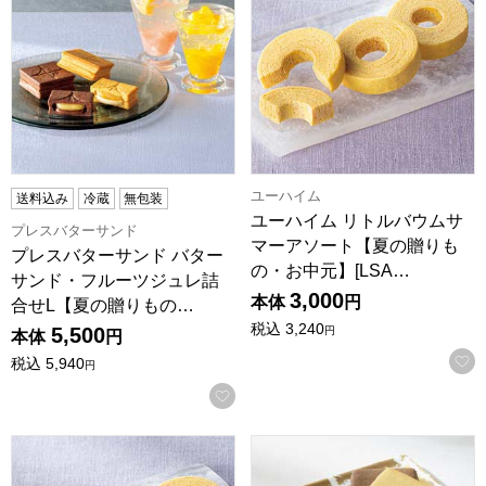
ユーハイム
送料込み
冷蔵
無包装
ユーハイム リトルバウムサ
プレスバターサンド
マーアソート【夏の贈りも
プレスバターサンド バター
の・お中元】[LSA…
サンド・フルーツジュレ詰
3,000
本体
円
合せL【夏の贈りもの…
税込
3,240
5,500
円
本体
円
税込
5,940
円
お気に入りに登録する
ユーハイム リトルバウムサマーアソート【夏の贈りもの・お中元】
ホテルオークラ 焼菓子詰合せ【