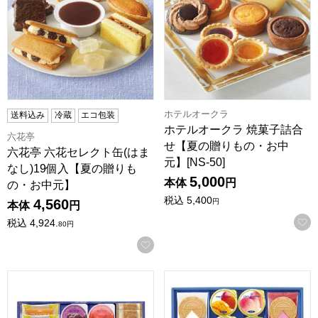
ホテルオークラ
送料込み
冷蔵
エコ包装
ホテルオークラ 焼菓子詰合
六花亭
せ【夏の贈りもの・お中
六花亭 六花セレクト缶(はま
元】[NS-50]
なし)19個入【夏の贈りも
5,000
本体
円
の・お中元】
税込
5,400
4,560
円
本体
円
税込
4,924.
80
円
お気に入りに登録する
銀座コージーコーナー ギフトアソート【夏の贈りもの・お中元】
東京風月堂 スイーツコレクショ