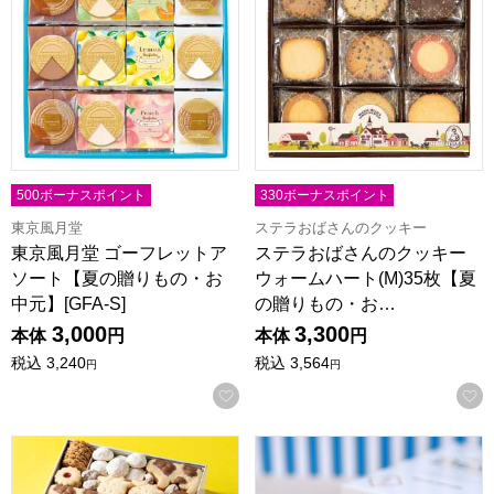
500ボーナスポイント
330ボーナスポイント
東京風月堂
ステラおばさんのクッキー
東京風月堂 ゴーフレットア
ステラおばさんのクッキー
ソート【夏の贈りもの・お
ウォームハート(M)35枚【夏
中元】[GFA-S]
の贈りもの・お…
3,000
3,300
本体
円
本体
円
税込
3,240
税込
3,564
円
円
お気に入りに登録する
ヨーグルトフォーシーズンズ ヨーグルトクッキー缶【夏の贈りも
鳥取 寿製菓 大山ソフトクリー