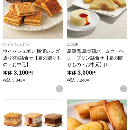
ウイッシュボン
烏鶏庵
ウイッシュボン 横濱レンガ
烏鶏庵 烏骨鶏バームクーヘ
通り3種詰合せ【夏の贈りも
ン・プリン詰合せ【夏の贈
の・お中元】
りもの・お中元】[1…
3,100
3,000
本体
円
本体
円
税込
3,348
税込
3,240
円
円
お気に入りに登録する
和歌山バターサンド専門店101 バターサンド人気おすすめ6
アンリ・シャルパンティエ フ