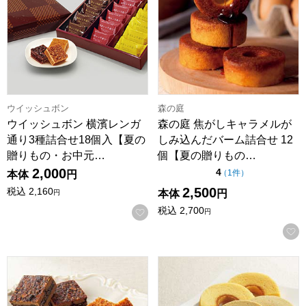
ウイッシュボン
森の庭
ウイッシュボン 横濱レンガ
森の庭 焦がしキャラメルが
通り3種詰合せ18個入【夏の
しみ込んだバーム詰合せ 12
贈りもの・お中元…
個【夏の贈りもの…
2,000
点（5点満点中）
4
の評価
（
1件
）
本体
円
2,500
税込
2,160
本体
円
円
税込
2,700
お気に入りに登録する
円
ウイッシュボン 横濱レンガ通り3種詰合せ【夏の贈りもの・
烏鶏庵 烏骨鶏バームクーヘン・プ