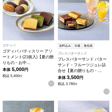
ゴディバ
送料込み
冷蔵
無包装
ゴディバ パティスリー アソ
プレスバターサンド
ートメント(21個入)【夏の贈
プレスバターサンド バター
りもの・お中…
サンド・フルーツジュレ詰
5,000
本体
円
合せ【夏の贈りもの・…
税込
5,400
3,500
円
本体
円
お気に入りに登録する
税込
3,780
円
プレスバターサンド バターサンド・フルーツジュレ詰合せL【夏
ユーハイム リトルバウムサマー