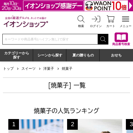
全国の厳選グルメを、ネットでお届け イオンショップ
検索
ログイン
カート
メニュー
検索キーワードまたは商品番号を入力してください
商品番号検索
カテゴリーから
シーンから探す
夏の贈りもの
おせち
探す
トップ
スイーツ
洋菓子
焼菓子
[焼菓子] 一覧
焼菓子の人気ランキング
鳥取 寿製菓 大山ソフトクリームサンドクッキー18個入DS
イーペルの猫祭り ベルギーミニ
ア
1
2
3
位
位
位