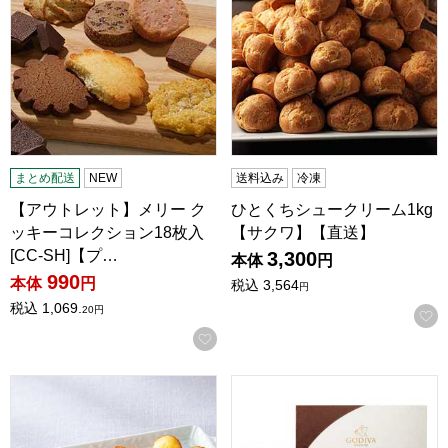
まとめ配送
NEW
送料込み
冷凍
【アウトレット】メリー ク
ひとくちシュークリーム1kg
ッキーコレクション18枚入
【サクワ】【直送】
[CC-SH]【プ…
3,300
本体
円
990
本体
円
税込
3,564
円
税込
1,069.
20
円
お気に入りに登録する
アンリ・シャルパンティエ スマイルフォー東北 - フロム芦屋 
ゴディバ ラングドシャクッキーア