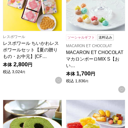
レスポワール
ソーシャルギフト
送料込み
レスポワール ちいかわレス
MACARON ET CHOCOLAT
ポワールセット【夏の贈り
MACARON ET CHOCOLAT
もの・お中元】[CF…
マカロンボーロMIX S【お
2,800
本体
円
い…
税込
3,024
1,700
円
本体
円
お気に入りに登録する
税込
1,836
円
京都宇治 茶游堂 抹茶バームクーヘン 5個入【年間ギフト】
アンリ・シャルパンティエ テリ