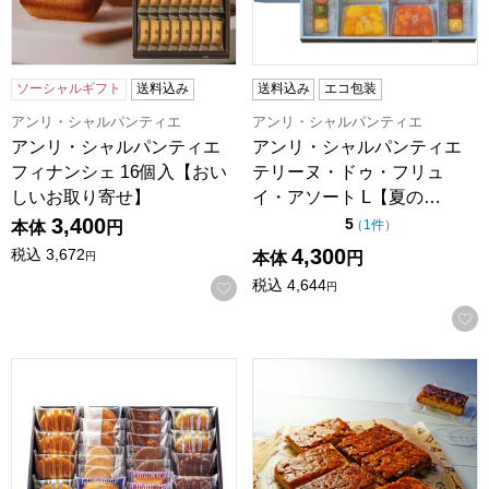
ソーシャルギフト
送料込み
送料込み
エコ包装
アンリ・シャルパンティエ
アンリ・シャルパンティエ
アンリ・シャルパンティエ
アンリ・シャルパンティエ
フィナンシェ 16個入【おい
テリーヌ・ドゥ・フリュ
しいお取り寄せ】
イ・アソート L【夏の…
3,400
点（5点満点中）
5
の評価
（
1件
）
本体
円
4,300
税込
3,672
本体
円
円
税込
4,644
お気に入りに登録する
円
ファクトリーシン エクセレントクラシック30【夏の贈りもの・お
訳ありアーモンドフロランタン 