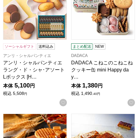
ソーシャルギフト
送料込み
まとめ配送
NEW
アンリ・シャルパンティエ
DADACA
アンリ・シャルパンティエ
DADACA こねこのこねこね
ラング・ド・シャ･アソート
クッキー缶 mini Happy da
Lボックス [H…
y…
5,100
1,380
本体
円
本体
円
税込
5,508
税込
1,490.
円
40
円
お気に入りに登録する
メゾンカイザー キャラメルサンドメープルワッフル【おいし
訳ありアーモンドフロランタン 1