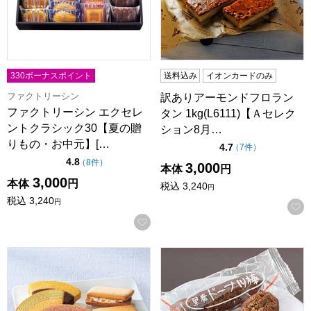
330ボーナスポイント
送料込み
イオンカードのみ
ファクトリーシン
訳ありアーモンドフロラン
ファクトリーシン エクセレ
タン 1kg(L6111)【Ａセレク
ントクラシック30【夏の贈
ション8月…
りもの・お中元】[…
点（5点満点中）
4.7
の評価
（
7件
）
点（5点満点中）
4.8
の評価
（
8件
）
3,000
本体
円
3,000
本体
円
税込
3,240
円
税込
3,240
円
お気に入りに登録する
銀座千疋屋 銀座ガトーセレクション【夏の贈りもの・お中元】[P
【アウトレット】フジバンビ 