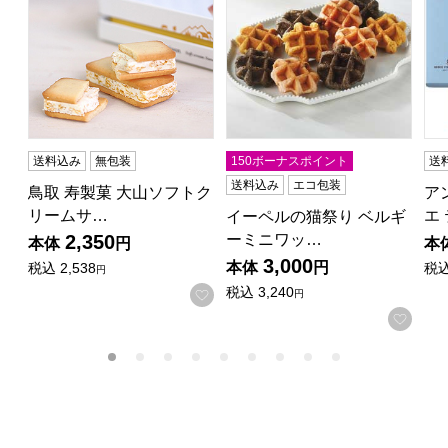
送料込み
無包装
150ボーナスポイント
送
送料込み
エコ包装
鳥取 寿製菓 大山ソフトク
ア
リームサ…
エ
イーペルの猫祭り ベルギ
ーミニワッ…
2,350
本体
円
本
3,000
本体
円
税込
2,538
税
円
税込
3,240
お気に入りに登録する
円
お気