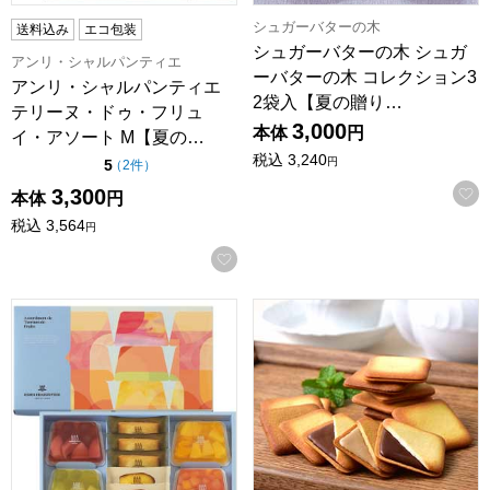
シュガーバターの木
送料込み
エコ包装
シュガーバターの木 シュガ
アンリ・シャルパンティエ
ーバターの木 コレクション3
アンリ・シャルパンティエ
2袋入【夏の贈り…
テリーヌ・ドゥ・フリュ
3,000
本体
円
イ・アソート M【夏の…
税込
3,240
点（5点満点中）
円
5
の評価
（
2件
）
3,300
本体
円
税込
3,564
円
お気に入りに登録する
アンリ・シャルパンティエ テリーヌ・ドゥ・フリュイ・アソート 
【アウトレット】メルヴェイユ