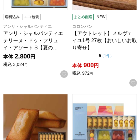
送料込み
エコ包装
まとめ配送
NEW
アンリ・シャルパンティエ
コロンバン
アンリ・シャルパンティエ
【アウトレット】メルヴェ
テリーヌ・ドゥ・フリュ
イユ1号 27枚【おいしいお取
イ・アソート S【夏の…
り寄せ】
2,800
点（5点満点中）
5
の評価
（
1件
）
本体
円
900
税込
3,024
本体
円
円
税込
972
お気に入りに登録する
円
アンリ・シャルパンティエ フィナンシェ 16個入【おいしい
アンリ・シャルパンティエ テリ