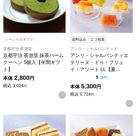
ソーシャルギフト
送料込み
エコ包装
京都宇治 茶游堂
アンリ・シャルパンティエ
京都宇治 茶游堂 抹茶バーム
アンリ・シャルパンティエ
クーヘン 5個入【年間ギフ
テリーヌ・ドゥ・フリュ
ト】
イ・アソート LL【夏…
2,800
点（5点満点中）
5
の評価
（
1件
）
本体
円
5,300
税込
3,024
本体
円
円
税込
5,724
お気に入りに登録する
円
六花亭 ザ・マルセイ19個入【夏の贈りもの・お中元】
六花亭 十勝日誌25個入【夏