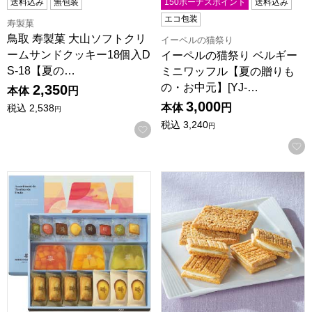
送料込み
無包装
150ボーナスポイント
送料込み
エコ包装
寿製菓
鳥取 寿製菓 大山ソフトクリ
イーペルの猫祭り
ームサンドクッキー18個入D
イーペルの猫祭り ベルギー
S-18【夏の…
ミニワッフル【夏の贈りも
の・お中元】[YJ-…
2,350
本体
円
3,000
本体
円
税込
2,538
円
税込
3,240
円
お気に入りに登録する
アンリ・シャルパンティエ テリーヌ・ドゥ・フリュイ・アソート M
シュガーバターの木 シュガーバ