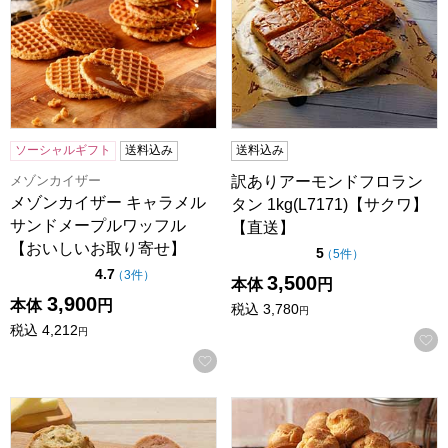
ソーシャルギフト
送料込み
送料込み
メゾンカイザー
訳ありアーモンドフロラン
メゾンカイザー キャラメル
タン 1kg(L7171)【サクワ】
サンドメープルワッフル
【直送】
【おいしいお取り寄せ】
点（5点満点中）
5
の評価
（
5件
）
点（5点満点中）
4.7
の評価
（
3件
）
3,500
本体
円
3,900
本体
円
税込
3,780
円
税込
4,212
円
お気に入りに登録する
【アウトレット】メリー クッキーコレクション18枚入[CC-
ひとくちシュークリーム1kg