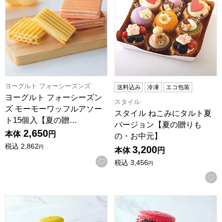
ヨーグルト フォーシーズンズ
送料込み
冷凍
エコ包装
ヨーグルト フォーシーズン
スタイル
ズ モーモーワッフルアソー
スタイル ねこみにタルト夏
ト15個入【夏の贈…
バージョン【夏の贈りも
2,650
本体
円
の・お中元】
税込
2,862
3,200
円
本体
円
お気に入りに登録する
税込
3,456
円
MACARON ET CHOCOLAT マカロン 10個BOX【おいし
MACARON ET CHOCOL