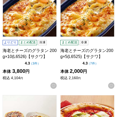
よりどり
まとめ配送
冷凍
まとめ配送
冷凍
海老とチーズのグラタン 200
海老とチーズのグラタン200
g×10(L6526)【サクワ】
g×5(L6525)【サクワ】
点（5点満点中）
点（5点満点中）
4.3
4.3
の評価
の評価
（
3件
）
（
7件
）
3,800
2,000
本体
円
本体
円
税込
4,104
税込
2,160
円
円
お気に入りに登録する
千房 お好み焼・オムそばセット【夏の贈りもの・お中元】[C9
レンジでもっちりマルゲリータ2枚