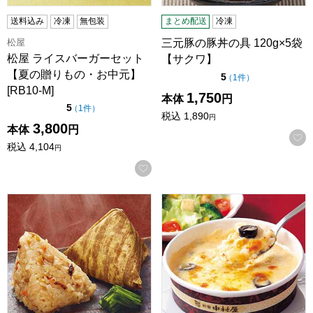
送料込み
冷凍
無包装
まとめ配送
冷凍
松屋
三元豚の豚丼の具 120g×5袋
松屋 ライスバーガーセット
【サクワ】
【夏の贈りもの・お中元】
点（5点満点中）
5
の評価
（
1件
）
[RB10-M]
1,750
本体
円
点（5点満点中）
5
の評価
（
1件
）
税込
1,890
円
3,800
本体
円
税込
4,104
円
お気に入りに登録する
国産和風鶏五目ちまき80g×6個×3袋(L7414)【サクワ】
新宿中村屋 蟹のライスグラタン 2