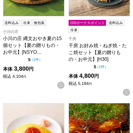
送料込み
冷凍
無包装
200ボーナスポイント
送料込み
冷凍
小川の庄
小川の庄 縄文おやき夏の15
千房
個セット【夏の贈りもの・
千房 お好み焼・ねぎ焼・た
お中元】[NSYO…
こ焼セット【夏の贈りも
の・お中元】[H30]
点（5点満点中）
5
の評価
（
1件
）
点（5点満点中）
5
の評価
（
1件
）
3,800
本体
円
4,800
本体
円
税込
4,104
円
税込
5,184
円
お気に入りに登録する
北極星 オムライス×6袋(L6576)【サクワ】
みっちゃん総本店 広島流お好み焼