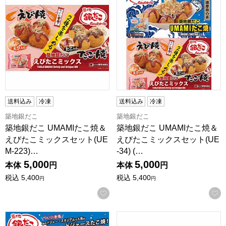
送料込み
冷凍
送料込み
冷凍
築地銀だこ
築地銀だこ
築地銀だこ UMAMIたこ焼＆
築地銀だこ UMAMIたこ焼＆
えびたこミックスセット(UE
えびたこミックスセット(UE
M-223)…
-34) (…
5,000
5,000
本体
円
本体
円
税込
5,400
税込
5,400
円
円
お気に入りに登録する
築地銀だこ UMAMIたこ焼セット(UM-43) (L8214)【サクワ
築地銀だこ UMAMIたこ焼セット(