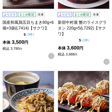
よりどり
まとめ配送
冷凍
よりどり
まとめ配送
冷凍
国産和風鶏五目ちまき80g×6
新宿中村屋 蟹のライスグラ
個×3袋(L7414)【サクワ】
タン 220g×5(L7292)【サク
ワ】
点（5点満点中）
5
の評価
（
3件
）
点（5点満点中）
5
の評価
（
1件
）
3,500
本体
円
3,600
本体
円
税込
3,780
円
税込
3,888
円
お気に入りに登録する
日本料理寺田 寺田繁監修 お出汁香る 国産牛の牛丼(L7023
ぼてぢゅう監修 たこ焼400g(20