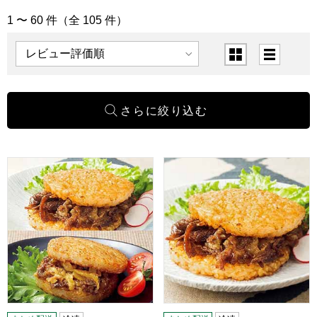
1 〜 60 件（全 105 件）
「スナック・軽食」の商品一覧
表示順
表示切替
叙々苑 焼肉ライスバーガー2種セット＜特製5個・チーズ入り5個
叙々苑 焼肉ライスバーガー＜特製