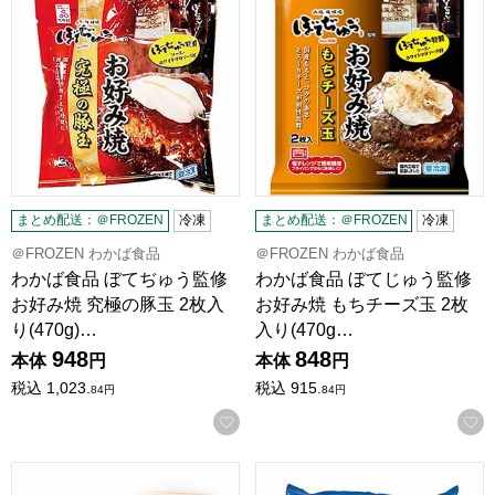
まとめ配送：＠FROZEN
冷凍
まとめ配送：＠FROZEN
冷凍
＠FROZEN わかば食品
＠FROZEN わかば食品
わかば食品 ぼてぢゅう監修
わかば食品 ぼてじゅう監修
お好み焼 究極の豚玉 2枚入
お好み焼 もちチーズ玉 2枚
り(470g)…
入り(470g…
948
848
本体
円
本体
円
税込
1,023.
税込
915.
84
円
84
円
お気に入りに登録する
井筒まい泉 まい泉のヒレかつサンド(冷凍・6切) 6切(3切×2パ
日本マッケイン・フーズ マッケイ