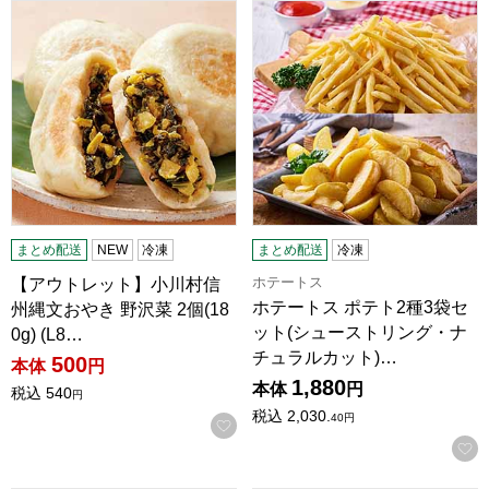
【アウトレット】小川村信州縄文おやき 野沢菜 2個(180g) (L
ホテートス ポテト2種3袋セット
まとめ配送
NEW
冷凍
まとめ配送
冷凍
ホテートス
【アウトレット】小川村信
ホテートス ポテト2種3袋セ
州縄文おやき 野沢菜 2個(18
ット(シューストリング・ナ
0g) (L8…
チュラルカット)…
500
本体
円
1,880
本体
円
税込
540
円
税込
2,030.
40
円
お気に入りに登録する