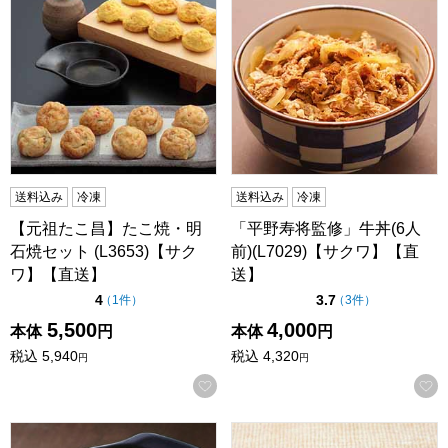
送料込み
冷凍
送料込み
冷凍
【元祖たこ昌】たこ焼・明
「平野寿将監修」牛丼(6人
石焼セット (L3653)【サク
前)(L7029)【サクワ】【直
ワ】【直送】
送】
点（5点満点中）
点（5点満点中）
4
3.7
の評価
の評価
（
1件
）
（
3件
）
5,500
4,000
本体
円
本体
円
税込
5,940
税込
4,320
円
円
お気に入りに登録する
ポテト＆ベーコングラタン200g×10(L6530)【サクワ】
叙々苑 焼肉ライスバーガー＜チ