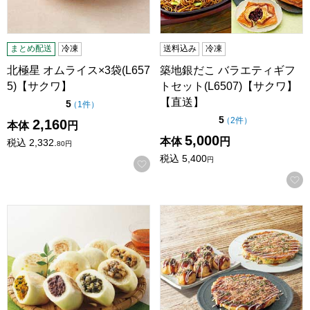
まとめ配送
冷凍
送料込み
冷凍
北極星 オムライス×3袋(L657
築地銀だこ バラエティギフ
5)【サクワ】
トセット(L6507)【サクワ】
【直送】
点（5点満点中）
5
の評価
（
1件
）
点（5点満点中）
5
の評価
（
2件
）
2,160
本体
円
5,000
本体
円
税込
2,332.
80
円
税込
5,400
円
お気に入りに登録する
小川の庄 縄文おやき夏の15個セット【夏の贈りもの・お中元】[N
千房 お好み焼・ねぎ焼・たこ焼