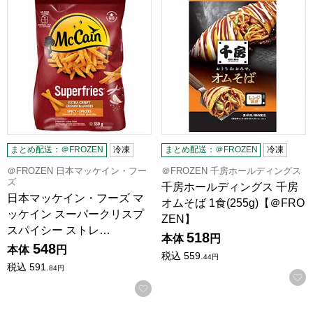
まとめ配送：＠FROZEN
冷凍
まとめ配送：＠FROZEN
冷凍
＠FROZEN 日本マッケイン・フー
＠FROZEN 千房ホールディングス
ズ
千房ホールディングス 千房
日本マッケイン・フーズ マ
オムそば 1食(255g)【＠FRO
ッケイン スーパークリスプ
ZEN】
スパイシー ストレ…
518
本体
円
548
本体
円
税込
559.
44
円
税込
591.
84
円
お気に入りに登録する