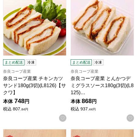
まとめ配送
冷凍
まとめ配送
冷凍
奈良コープ産業
奈良コープ産業
奈良コープ産業 チキンカツ
奈良コープ産業 とんかつデ
サンド180g(3切)(L8126)【サ
ミグラスソース180g(3切)(L8
クワ】
125)…
748
868
本体
円
本体
円
税込
807.
税込
937.
84
円
44
円
お気に入りに登録する
レンジでもっちりマルゲリータ2枚入り×2袋(L8123)【サクワ
レンジでもっちりマルゲリータ2