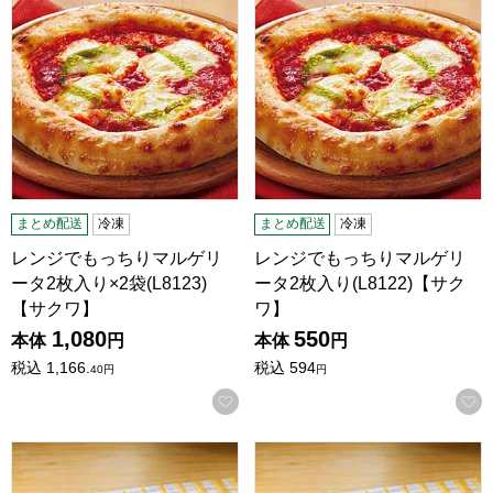
まとめ配送
冷凍
まとめ配送
冷凍
レンジでもっちりマルゲリ
レンジでもっちりマルゲリ
ータ2枚入り×2袋(L8123)
ータ2枚入り(L8122)【サク
【サクワ】
ワ】
1,080
550
本体
円
本体
円
税込
1,166.
税込
594
40
円
円
お気に入りに登録する
ココス監修 カリカリポテト270g×4袋(L8118)【サクワ】
ココス監修 カリカリポテト270g