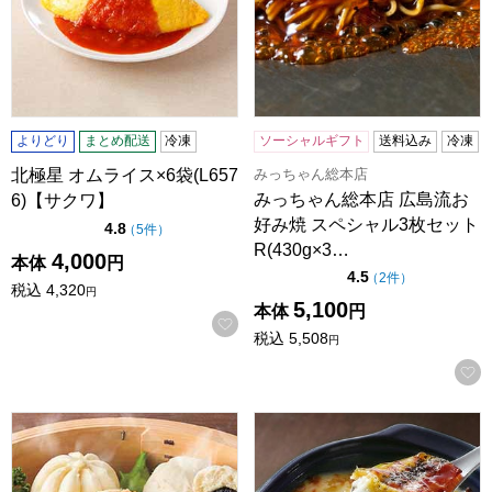
よりどり
まとめ配送
冷凍
ソーシャルギフト
送料込み
冷凍
みっちゃん総本店
北極星 オムライス×6袋(L657
みっちゃん総本店 広島流お
6)【サクワ】
好み焼 スペシャル3枚セット
点（5点満点中）
4.8
の評価
（
5件
）
R(430g×3…
4,000
本体
円
点（5点満点中）
4.5
の評価
（
2件
）
税込
4,320
円
5,100
本体
円
お気に入りに登録する
税込
5,508
円
【江戸清】人気中華まん4種詰合せ ブタまん120g×3、クルミ入
ポテト＆ベーコングラタン200g×