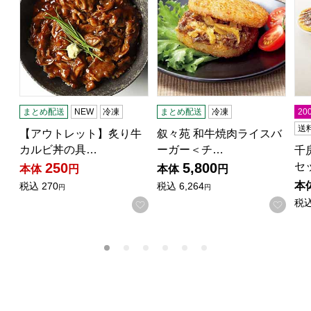
まとめ配送
NEW
冷凍
まとめ配送
冷凍
2
送
【アウトレット】炙り牛
叙々苑 和牛焼肉ライスバ
カルビ丼の具…
ーガー＜チ…
千
セ
250
5,800
本体
円
本体
円
本
税込
270
税込
6,264
円
円
税
お気に入りに登録する
お気