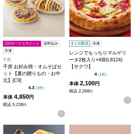
200ボーナスポイント
送料込み
まとめ配送
冷凍
冷凍
レンジでもっちりマルゲリ
ータ2枚入り×4袋(L8124)
千房
千房 お好み焼・オムそばセ
【サクワ】
ット【夏の贈りもの・お中
点（5点満点中）
4
の評価
（
1件
）
元】[C9]
2,100
本体
円
点（5点満点中）
4.3
の評価
（
3件
）
税込
2,268
円
4,850
本体
円
税込
5,238
円
お気に入りに登録する
【元祖たこ昌】たこ焼・明石焼セット (L3653)【サクワ】【
「平野寿将監修」牛丼(6人前)(