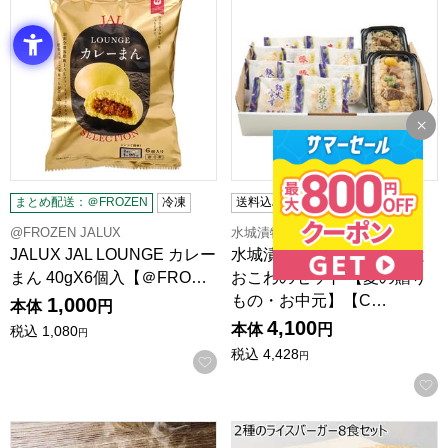
まとめ配送：＠FROZEN
冷凍
送料込み
冷凍
エコ包装
@FROZEN JALUX
水城漬物工房
JALUX JAL LOUNGE カレー
水城漬物工房 信州おやきと
まん 40gX6個入【＠FRO…
おこわのセット 【夏の贈り
もの・お中元】【C…
1,000
本体
円
4,100
本体
円
税込
1,080
円
税込
4,428
円
お気に入りに登録する
みっちゃん総本店 広島流お好み焼 そば入・カキ入2種4枚セッ
2種のライスバーガー8食セッ