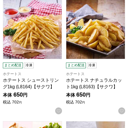
ホテートス シューストリング1kg (L8164)【サクワ】
ホテートス ナチュラルカット1kg
まとめ配送
冷凍
まとめ配送
冷凍
ホテートス
ホテートス
ホテートス シューストリン
ホテートス ナチュラルカッ
グ1kg (L8164)【サクワ】
ト1kg (L8163)【サクワ】
650
650
本体
円
本体
円
税込
702
税込
702
円
円
お気に入りに登録する
奈良コープ産業 サンドウィッチ5種セット(とんかつデミグラ
奈良コープ産業 厚切りポークハム