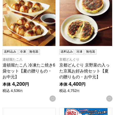
送料込み
冷凍
無包装
送料込み
冷凍
無包装
道頓堀たこ八
京都どんぐり
道頓堀たこ八 冷凍たこ焼き6
京都どんぐり 京野菜の入っ
袋セット【夏の贈りもの・
た京風お好み焼セット【夏
お中元】
の贈りもの・お中元】
4,200
4,400
本体
円
本体
円
税込
4,536
税込
4,752
円
円
お気に入りに登録する
築地銀だこ UMAMIたこ焼＆えびたこミックスセット(UEM-223
築地銀だこ UMAMIたこ焼＆えび