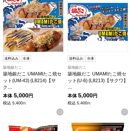
送料込み
冷凍
送料込み
冷凍
築地銀だこ
築地銀だこ
築地銀だこ UMAMIたこ焼セ
築地銀だこ UMAMIたこ焼セ
ット(UM-43) (L8214)【サ
ット(U-6) (L8213)【サクワ】
ク…
…
5,000
5,000
本体
円
本体
円
税込
5,400
税込
5,400
円
円
お気に入りに登録する
わかば食品 ぼてぢゅう監修 お好み焼 究極の豚玉 2枚入り(470
わかば食品 ぼてじゅう監修 お好