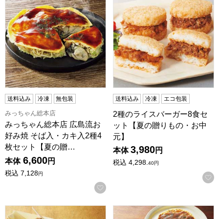
送料込み
冷凍
無包装
送料込み
冷凍
エコ包装
みっちゃん総本店
2種のライスバーガー8食セ
みっちゃん総本店 広島流お
ット【夏の贈りもの・お中
好み焼 そば入・カキ入2種4
元】
枚セット【夏の贈…
3,980
本体
円
6,600
本体
円
税込
4,298.
40
円
税込
7,128
円
お気に入りに登録する
道頓堀たこ八 冷凍たこ焼き6袋セット【夏の贈りもの・お中
京都どんぐり 京野菜の入っ