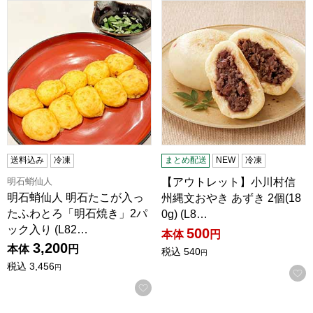
明石蛸仙人 明石たこが入ったふわとろ「明石焼き」2パック入り 
【アウトレット】小川村信州縄文おや
送料込み
冷凍
まとめ配送
NEW
冷凍
明石蛸仙人
【アウトレット】小川村信
明石蛸仙人 明石たこが入っ
州縄文おやき あずき 2個(18
たふわとろ「明石焼き」2パ
0g) (L8…
ック入り (L82…
500
本体
円
3,200
本体
円
税込
540
円
税込
3,456
円
お気に入りに登録する