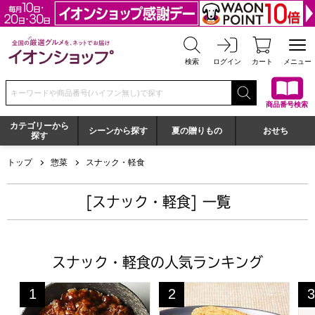
全国の厳選グルメを、ネットでお届け イオンショップ
検索
ログイン
カート
メニュー
検索キーワードまたは商品番号を入力してください
商品番号検索
カテゴリーから
シーンから探す
夏の贈りもの
おせち
探す
トップ
惣菜
スナック・軽食
[スナック・軽食] 一覧
スナック・軽食の人気ランキング
【アウトレット】炙り牛カルビ丼の具 110g(L7275)【サク
叙々苑 和牛焼肉ライスバーガー＜
千
1
2
3
位
位
位