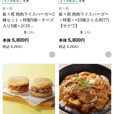
まとめ配送
冷凍
まとめ配送
冷凍
叙々苑
叙々苑
叙々苑 焼肉ライスバーガー2
叙々苑 焼肉ライスバーガー
種セット＜特製5個・チーズ
＜特製＞×10個入り (L8077)
入り5個＞計10…
【サクワ】
点（5点満点中）
点（5点満点中）
5
5
の評価
の評価
（
2件
）
（
1件
）
5,800
5,800
本体
円
本体
円
税込
6,264
税込
6,264
円
円
お気に入りに登録する
松屋 ライスバーガーセット【夏の贈りもの・お中元】[RB10-
三元豚の豚丼の具 120g×5袋