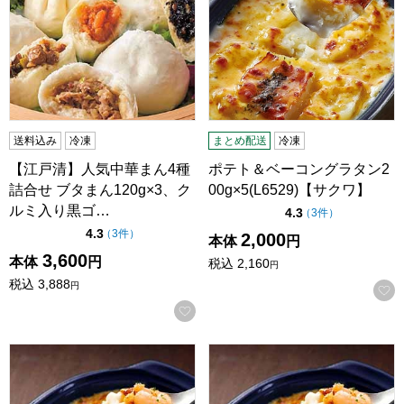
送料込み
冷凍
まとめ配送
冷凍
【江戸清】人気中華まん4種
ポテト＆ベーコングラタン2
詰合せ ブタまん120g×3、ク
00g×5(L6529)【サクワ】
ルミ入り黒ゴ…
点（5点満点中）
4.3
の評価
（
3件
）
点（5点満点中）
4.3
の評価
（
3件
）
2,000
本体
円
3,600
本体
円
税込
2,160
円
税込
3,888
円
お気に入りに登録する
海老とチーズのグラタン 200g×10(L6526)【サクワ】
海老とチーズのグラタン200g×5