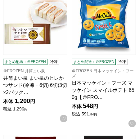
まとめ配送：＠FROZEN
冷凍
まとめ配送：＠FROZEN
冷凍
＠FROZEN 井筒まい泉
＠FROZEN 日本マッケイン・フー
ズ
井筒まい泉 まい泉のヒレか
日本マッケイン・フーズ マ
つサンド(冷凍・6切) 6切(3切
ッケイン スマイルポテト 65
×2パック…
0g【＠FRO…
1,200
本体
円
548
本体
円
税込
1,296
円
税込
591.
84
円
お気に入りに登録する
日本マッケイン・フーズ マッケイン スーパークリスプスパイシー 
千房ホールディングス 千房 オムそ