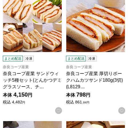
まとめ配送
冷凍
まとめ配送
冷凍
奈良コープ産業
奈良コープ産業
奈良コープ産業 サンドウィ
奈良コープ産業 厚切りポー
ッチ5種セット(とんかつデミ
クハムカツサンド180g(3切)
グラスソース、チ…
(L8129…
4,150
798
本体
円
本体
円
税込
4,482
税込
861.
円
84
円
お気に入りに登録する
奈良コープ産業 フィッシュタルタルサンド180g(3切)(L8128
奈良コープ産業 エビカツサンド18