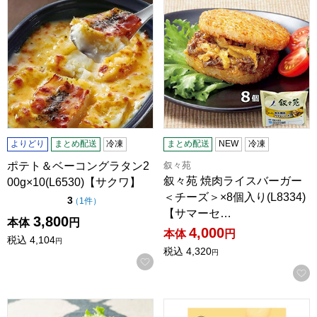
よりどり
まとめ配送
冷凍
まとめ配送
NEW
冷凍
叙々苑
ポテト＆ベーコングラタン2
叙々苑 焼肉ライスバーガー
00g×10(L6530)【サクワ】
＜チーズ＞×8個入り(L8334)
点（5点満点中）
3
の評価
（
1件
）
【サマーセ…
3,800
本体
円
4,000
本体
円
税込
4,104
円
税込
4,320
円
お気に入りに登録する
叙々苑 焼肉ライスバーガー＜特製＞×8個入り(L8332)【サ
花井堂 10ウォンパン チーズ 1