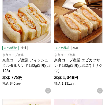
まとめ配送
冷凍
まとめ配送
冷凍
奈良コープ産業
奈良コープ産業
奈良コープ産業 フィッシュ
奈良コープ産業 エビカツサ
タルタルサンド180g(3切)(L8
ンド180g(3切)(L8127)【サク
128)…
ワ】
778
1,048
本体
円
本体
円
税込
840.
税込
1,131.
24
円
84
円
お気に入りに登録する
奈良コープ産業 チキンカツサンド180g(3切)(L8126)【サクワ
奈良コープ産業 とんかつデミグラ