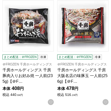
千房ホールディングス 千房 豚肉入りお好み焼 一人前(235g)【
千房ホールディングス 千房 大阪
まとめ配送：＠FROZEN
冷凍
まとめ配送：＠FROZEN
冷凍
＠FROZEN 千房ホールディングス
＠FROZEN 千房ホールディングス
千房ホールディングス 千房
千房ホールディングス 千房
豚肉入りお好み焼 一人前(23
大阪名店の味豚玉 一人前(25
5g)【＠F…
6g)【＠F…
408
478
本体
円
本体
円
税込
440.
税込
516.
64
円
24
円
お気に入りに登録する