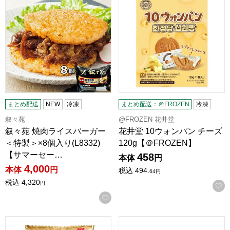
まとめ配送
NEW
冷凍
まとめ配送：＠FROZEN
冷凍
叙々苑
@FROZEN 花井堂
叙々苑 焼肉ライスバーガー
花井堂 10ウォンパン チーズ
＜特製＞×8個入り(L8332)
120g【＠FROZEN】
【サマーセー…
458
本体
円
4,000
本体
円
税込
494.
64
円
税込
4,320
円
お気に入りに登録する
JALUX JAL LOUNGE カレーまん 40gX6個入【＠FROZEN】
水城漬物工房 信州おやきとお