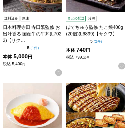
送料込み
冷凍
まとめ配送
冷凍
日本料理寺田 寺田繁監修 お
ぼてぢゅう監修 たこ焼400g
出汁香る 国産牛の牛丼(L702
(20個)(L6899)【サクワ】
3)【サク…
点（5点満点中）
5
の評価
（
2件
）
点（5点満点中）
5
の評価
（
1件
）
740
本体
円
5,000
本体
円
税込
799.
20
円
税込
5,400
円
お気に入りに登録する
北極星 オムライス×3袋(L6575)【サクワ】
築地銀だこ バラエティギフトセ