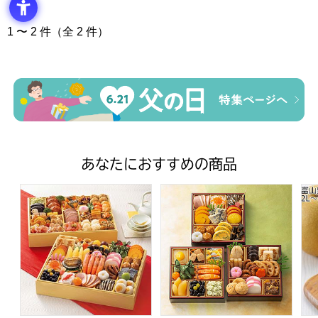
1 〜 2 件（全 2 件）
あなたにおすすめの商品
トップバリュ 和洋中特大二段重「饗宴」(きょうえん)【4
トップバリュ 和風三段重「慶」
富山