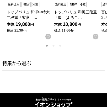
送料込み
NEW
冷蔵
送料込み
NEW
冷蔵
送
トップバリュ 和洋中特大
トップバリュ 和風三段重
富
二段重「饗宴」…
「慶」(よろこ…
3
19,800
10,800
本体
円
本体
円
本
税込
21,384
税込
11,664
税
円
円
お気に入りに登録する
お気
特集から選ぶ