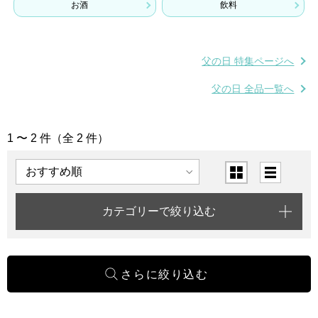
お酒
飲料
父の日 特集ページへ
父の日 全品一覧へ
1 〜 2 件（全 2 件）
「お酒・飲料」の商品一覧
表示順
表示切替
カテゴリーで絞り込む