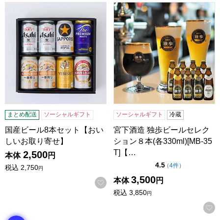
国産ビール8本セット【おいしいお取り寄せ】
宮下酒造 独歩ビールセレクション
まとめ配送
ソーシャルギフト
ソーシャルギフト
冷蔵
国産ビール8本セット【おい
宮下酒造 独歩ビールセレク
しいお取り寄せ】
ション８本(各330ml)[MB-35
T]【…
2,500
本体
円
点（5点満点中）
4.5
の評価
（
4件
）
税込
2,750
円
3,500
本体
円
お気に入りに登録する
税込
3,850
円