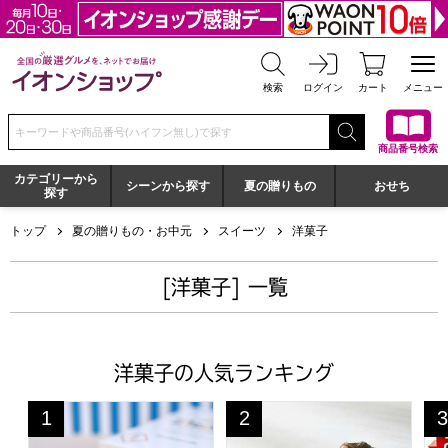
全国の厳選グルメを、ネットでお届け イオンショップ
検索
ログイン
カート
メニュー
検索キーワードまたは商品番号を入力してください
商品番号検索
カテゴリーから
シーンから探す
夏の贈りもの
おせち
探す
トップ
夏の贈りもの・お中元
スイーツ
洋菓子
[洋菓子] 一覧
洋菓子の人気ランキング
鳥取 寿製菓 大山ソフトクリームサンドクッキー18個入DS
イーペルの猫祭り ベルギーミニ
源
1
2
3
位
位
位