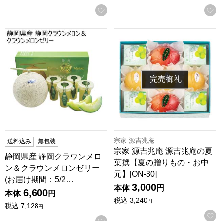
お気に入りに登録する
静岡県産 静岡クラウンメロン＆クラウンメロンゼリー(お届け期間
宗家 源吉兆庵 源吉兆庵の夏菓
完売御礼
宗家 源吉兆庵
送料込み
無包装
宗家 源吉兆庵 源吉兆庵の夏
静岡県産 静岡クラウンメロ
菓撰【夏の贈りもの・お中
ン＆クラウンメロンゼリー
元】[ON-30]
(お届け期間：5/2…
3,000
本体
円
6,600
本体
円
税込
3,240
円
税込
7,128
円
お気に入りに登録する