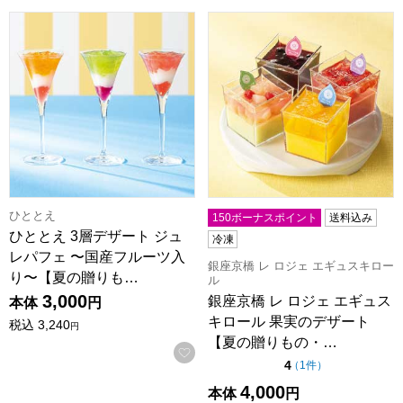
ひととえ 3層デザート ジュレパフェ 〜国産フルーツ入り〜【夏
銀座京橋 レ ロジェ エギュス
ひととえ
150ボーナスポイント
送料込み
ひととえ 3層デザート ジュ
冷凍
レパフェ 〜国産フルーツ入
銀座京橋 レ ロジェ エギュスキロー
り〜【夏の贈りも…
ル
3,000
銀座京橋 レ ロジェ エギュス
本体
円
キロール 果実のデザート
税込
3,240
円
【夏の贈りもの・…
お気に入りに登録する
点（5点満点中）
4
の評価
（
1件
）
4,000
本体
円