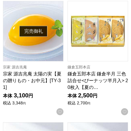
宗家 源吉兆庵 太陽の実【夏の贈りもの・お中元】[TY-31]
鎌倉五郎本店 鎌倉半月 三色詰
完売御礼
宗家 源吉兆庵
鎌倉五郎本店
宗家 源吉兆庵 太陽の実【夏
鎌倉五郎本店 鎌倉半月 三色
の贈りもの・お中元】[TY-3
詰合せ<ぴーナッツ半月入> 2
1]
0枚入【夏の…
3,100
2,500
本体
円
本体
円
税込
3,348
税込
2,700
円
円
お気に入りに登録する
鎌倉五郎本店 鎌倉半月 四色詰合せ 24枚入【夏の贈りもの・お中
鎌倉五郎本店 月寄せ 21袋入【