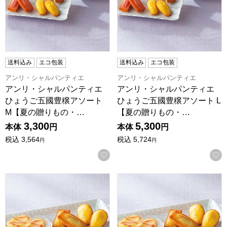
送料込み
エコ包装
送料込み
エコ包装
アンリ・シャルパンティエ
アンリ・シャルパンティエ
アンリ・シャルパンティエ
アンリ・シャルパンティエ
ひょうご五國豊穣アソート
ひょうご五國豊穣アソート L
M【夏の贈りもの・…
【夏の贈りもの・…
3,300
5,300
本体
円
本体
円
税込
3,564
税込
5,724
円
円
お気に入りに登録する
アンリ・シャルパンティエ スマイルフォー東北 - フロム芦屋 
アンリ・シャルパンティエ スマ