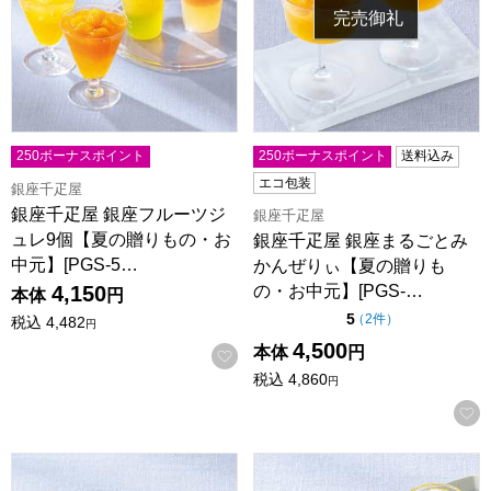
完売御礼
250ボーナスポイント
250ボーナスポイント
送料込み
エコ包装
銀座千疋屋
銀座千疋屋 銀座フルーツジ
銀座千疋屋
ュレ9個【夏の贈りもの・お
銀座千疋屋 銀座まるごとみ
中元】[PGS-5…
かんぜりぃ【夏の贈りも
の・お中元】[PGS-…
4,150
本体
円
点（5点満点中）
5
の評価
（
2件
）
税込
4,482
円
4,500
本体
円
お気に入りに登録する
税込
4,860
円
銀座千疋屋 銀座ガトーセレクション【夏の贈りもの・お中元】[P
銀座千疋屋 銀座フルーツ杏仁詰合