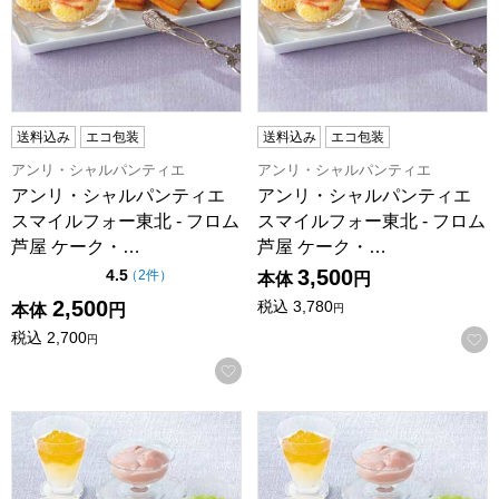
送料込み
エコ包装
送料込み
エコ包装
アンリ・シャルパンティエ
アンリ・シャルパンティエ
アンリ・シャルパンティエ
アンリ・シャルパンティエ
スマイルフォー東北 - フロム
スマイルフォー東北 - フロム
芦屋 ケーク・…
芦屋 ケーク・…
3,500
点（5点満点中）
4.5
の評価
（
2件
）
本体
円
2,500
税込
3,780
本体
円
円
税込
2,700
円
お気に入りに登録する
ゴディバ ムースショコラ エ カカオフルーツ ジュレ(7個入)【夏
ゴディバ ムースショコラ エ カ