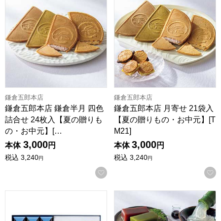
鎌倉五郎本店
鎌倉五郎本店
鎌倉五郎本店 鎌倉半月 四色
鎌倉五郎本店 月寄せ 21袋入
詰合せ 24枚入【夏の贈りも
【夏の贈りもの・お中元】[T
の・お中元】[…
M21]
3,000
3,000
本体
円
本体
円
税込
3,240
税込
3,240
円
円
お気に入りに登録する
京菓匠 笹屋伊織 夏の彩【夏の贈りもの・お中元】[SN-30A]
京菓匠 笹屋伊織 夏の彩【夏の贈