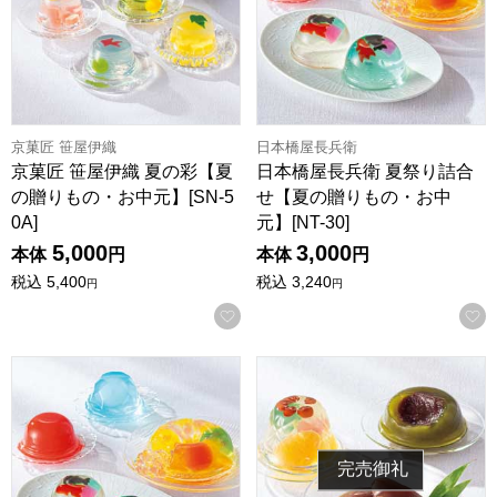
京菓匠 笹屋伊織
日本橋屋長兵衛
京菓匠 笹屋伊織 夏の彩【夏
日本橋屋長兵衛 夏祭り詰合
の贈りもの・お中元】[SN-5
せ【夏の贈りもの・お中
0A]
元】[NT-30]
5,000
3,000
本体
円
本体
円
税込
5,400
税込
3,240
円
円
お気に入りに登録する
日本橋屋長兵衛 夏祭り詰合せ【夏の贈りもの・お中元】[NT-5
菓匠 清閑院 吉野本葛 葛水よう
完売御礼