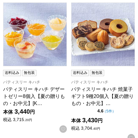
パティスリー キハチ デザートゼリー8個入【夏の贈りもの・お中元
パティスリー キハチ 焼菓子ギフ
送料込み
無包装
送料込み
無包装
パティスリー キハチ
パティスリー キハチ
パティスリー キハチ デザー
パティスリー キハチ 焼菓子
トゼリー8個入【夏の贈りも
ギフト9種20個入【夏の贈り
の・お中元】[K…
もの・お中元】…
3,440
点（5点満点中）
4.6
の評価
（
5件
）
本体
円
3,430
税込
3,715.
本体
円
20
円
税込
3,704.
お気に入りに登録する
40
円