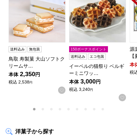
源
送料込み
無包装
150ボーナスポイント
【
送料込み
エコ包装
鳥取 寿製菓 大山ソフトク
本
リームサ…
イーペルの猫祭り ベルギ
税
ーミニワッ…
2,350
本体
円
3,000
本体
円
税込
2,538
円
税込
3,240
お気に入りに登録する
円
お気
洋菓子から探す