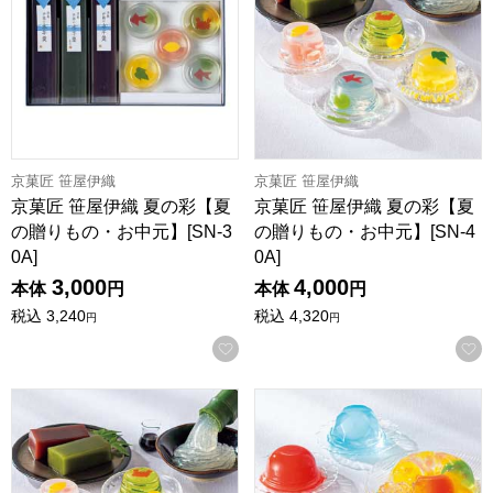
京菓匠 笹屋伊織
京菓匠 笹屋伊織
京菓匠 笹屋伊織 夏の彩【夏
京菓匠 笹屋伊織 夏の彩【夏
の贈りもの・お中元】[SN-3
の贈りもの・お中元】[SN-4
0A]
0A]
3,000
4,000
本体
円
本体
円
税込
3,240
税込
4,320
円
円
お気に入りに登録する
京菓匠 笹屋伊織 夏の彩【夏の贈りもの・お中元】[SN-50A]
日本橋屋長兵衛 夏祭り詰合せ【