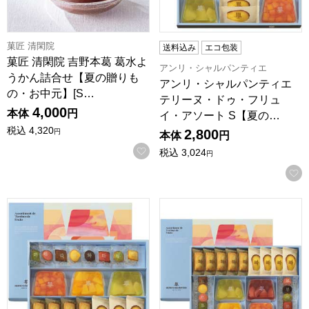
菓匠 清閑院
送料込み
エコ包装
菓匠 清閑院 吉野本葛 葛水よ
アンリ・シャルパンティエ
うかん詰合せ【夏の贈りも
アンリ・シャルパンティエ
の・お中元】[S…
テリーヌ・ドゥ・フリュ
4,000
本体
円
イ・アソート S【夏の…
税込
4,320
2,800
円
本体
円
お気に入りに登録する
税込
3,024
円
アンリ・シャルパンティエ テリーヌ・ドゥ・フリュイ・アソート M
アンリ・シャルパンティエ テリ