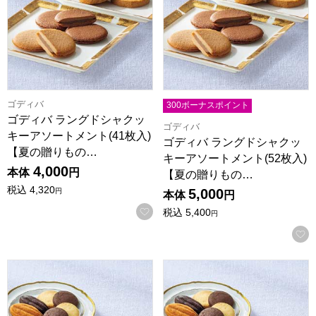
ゴディバ
300ボーナスポイント
ゴディバ ラングドシャクッ
ゴディバ
キーアソートメント(41枚入)
ゴディバ ラングドシャクッ
【夏の贈りもの…
キーアソートメント(52枚入)
4,000
本体
円
【夏の贈りもの…
税込
4,320
5,000
円
本体
円
お気に入りに登録する
税込
5,400
円
ゴディバ パティスリー アソートメント(13個入)【夏の贈りもの・
ゴディバ パティスリー アソート