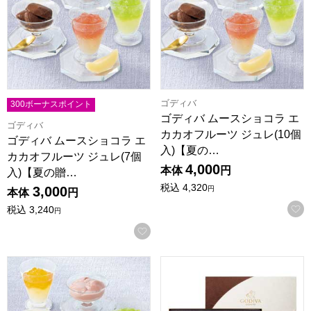
ゴディバ
300ボーナスポイント
ゴディバ ムースショコラ エ
ゴディバ
カカオフルーツ ジュレ(10個
ゴディバ ムースショコラ エ
入)【夏の…
カカオフルーツ ジュレ(7個
4,000
本体
円
入)【夏の贈…
税込
4,320
3,000
円
本体
円
税込
3,240
円
お気に入りに登録する
ゴディバ ムースショコラ エ カカオフルーツ ジュレ(13個入)【
ゴディバ ラングドシャクッキーア