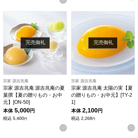
宗家 源吉兆庵 源吉兆庵の夏菓撰【夏の贈りもの・お中元】[ON-
宗家 源吉兆庵 太陽の実【夏の贈
完売御礼
完売御礼
宗家 源吉兆庵
宗家 源吉兆庵
宗家 源吉兆庵 源吉兆庵の夏
宗家 源吉兆庵 太陽の実【夏
菓撰【夏の贈りもの・お中
の贈りもの・お中元】[TY-2
元】[ON-50]
1]
5,000
2,100
本体
円
本体
円
税込
5,400
税込
2,268
円
円
お気に入りに登録する