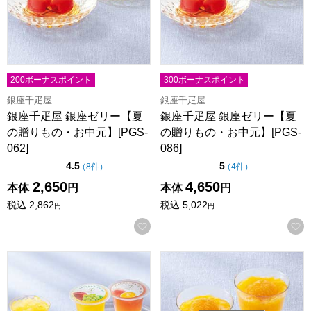
200ボーナスポイント
300ボーナスポイント
銀座千疋屋
銀座千疋屋
銀座千疋屋 銀座ゼリー【夏
銀座千疋屋 銀座ゼリー【夏
の贈りもの・お中元】[PGS-
の贈りもの・お中元】[PGS-
062]
086]
点（5点満点中）
点（5点満点中）
4.5
5
の評価
の評価
（
8件
）
（
4件
）
2,650
4,650
本体
円
本体
円
税込
2,862
税込
5,022
円
円
お気に入りに登録する
銀座千疋屋 銀座フルーツジュレ9個【夏の贈りもの・お中元】[PG
銀座千疋屋 銀座まるごとみかん