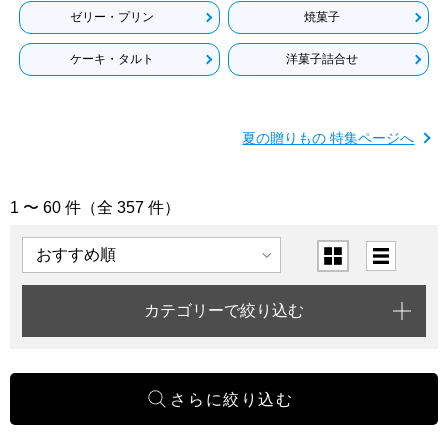
ゼリー・プリン
焼菓子
ケーキ・タルト
洋菓子詰合せ
夏の贈りもの 特集ページへ
1 〜 60 件（全 357 件）
「洋菓子」の商品一覧
表示順
表示切替
カテゴリーで絞り込む