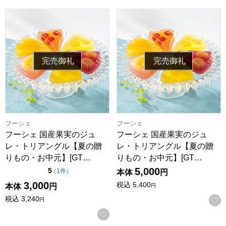
フーシェ 国産果実のジュレ・トリアングル【夏の贈りもの・お中元
フーシェ 国産果実のジュレ・ト
完売御礼
完売御礼
フーシェ
フーシェ
フーシェ 国産果実のジュ
フーシェ 国産果実のジュ
レ・トリアングル【夏の贈
レ・トリアングル【夏の贈
りもの・お中元】[GT…
りもの・お中元】[GT…
5,000
点（5点満点中）
5
の評価
（
1件
）
本体
円
3,000
税込
5,400
本体
円
円
税込
3,240
円
お気に入りに登録する