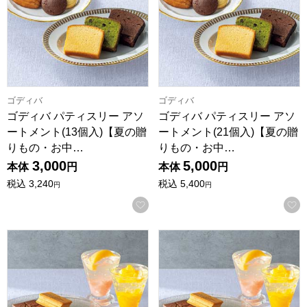
ゴディバ
ゴディバ
ゴディバ パティスリー アソ
ゴディバ パティスリー アソ
ートメント(13個入)【夏の贈
ートメント(21個入)【夏の贈
りもの・お中…
りもの・お中…
3,000
5,000
本体
円
本体
円
税込
3,240
税込
5,400
円
円
お気に入りに登録する
プレスバターサンド バターサンド・フルーツジュレ詰合せ【夏の
プレスバターサンド バターサン