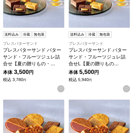
送料込み
冷蔵
無包装
送料込み
冷蔵
無包装
プレスバターサンド
プレスバターサンド
プレスバターサンド バター
プレスバターサンド バター
サンド・フルーツジュレ詰
サンド・フルーツジュレ詰
合せ【夏の贈りもの・…
合せL【夏の贈りもの…
3,500
5,500
本体
円
本体
円
税込
3,780
税込
5,940
円
円
お気に入りに登録する
プレスバターサンド ギフトセレクション【夏の贈りもの・お中元】
プレスバターサンド ギフトセレ