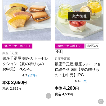
完売御礼
200ボーナスポイント
250ボーナスポイント
送料込み
冷凍
銀座千疋屋
銀座千疋屋 銀座ガトーセレ
銀座千疋屋
クション【夏の贈りもの・
銀座千疋屋 銀座フルーツ杏
お中元】[PGS-4…
仁詰合せ 6個【夏の贈りも
の・お中元】[PG…
点（5点満点中）
4.7
の評価
（
17件
）
点（5点満点中）
4.4
の評価
（
5件
）
2,650
本体
円
4,200
本体
円
税込
2,862
円
税込
4,536
円
お気に入りに登録する