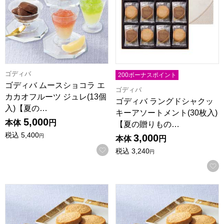
ゴディバ
200ボーナスポイント
ゴディバ ムースショコラ エ
ゴディバ
カカオフルーツ ジュレ(13個
ゴディバ ラングドシャクッ
入)【夏の…
キーアソートメント(30枚入)
5,000
本体
円
【夏の贈りもの…
税込
5,400
3,000
円
本体
円
お気に入りに登録する
税込
3,240
円
ゴディバ ラングドシャクッキーアソートメント(41枚入)【夏の贈
ゴディバ ラングドシャクッキーア