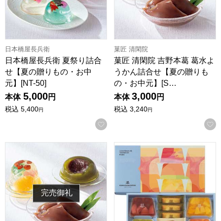
日本橋屋長兵衛
菓匠 清閑院
日本橋屋長兵衛 夏祭り詰合
菓匠 清閑院 吉野本葛 葛水よ
せ【夏の贈りもの・お中
うかん詰合せ【夏の贈りも
元】[NT-50]
の・お中元】[S…
5,000
3,000
本体
円
本体
円
税込
5,400
税込
3,240
円
円
お気に入りに登録する
菓匠 清閑院 吉野本葛 葛水ようかん詰合せ【夏の贈りもの・お中元
アンリ・シャルパンティエ テリ
完売御礼