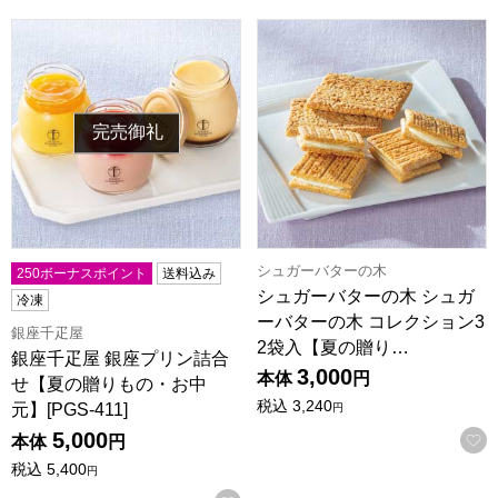
銀座千疋屋 銀座プリン詰合せ【夏の贈りもの・お中元】[PGS-4
シュガーバターの木 シュガーバ
完売御礼
シュガーバターの木
250ボーナスポイント
送料込み
シュガーバターの木 シュガ
冷凍
ーバターの木 コレクション3
銀座千疋屋
2袋入【夏の贈り…
銀座千疋屋 銀座プリン詰合
3,000
本体
円
せ【夏の贈りもの・お中
税込
3,240
元】[PGS-411]
円
5,000
本体
円
税込
5,400
円