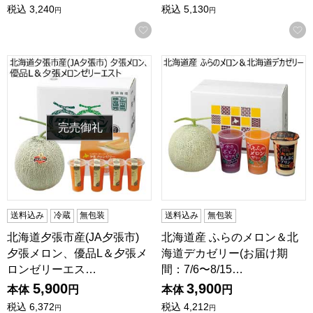
税込
3,240
税込
5,130
円
円
お気に入りに登録する
北海道夕張市産(JA夕張市) 夕張メロン、優品L＆夕張メロンゼ
北海道産 ふらのメロン＆北海道
完売御礼
送料込み
冷蔵
無包装
送料込み
無包装
北海道夕張市産(JA夕張市)
北海道産 ふらのメロン＆北
夕張メロン、優品L＆夕張メ
海道デカゼリー(お届け期
ロンゼリーエス…
間：7/6〜8/15…
5,900
3,900
本体
円
本体
円
税込
6,372
税込
4,212
円
円