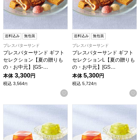
送料込み
無包装
送料込み
無包装
プレスバターサンド
プレスバターサンド
プレスバターサンド ギフト
プレスバターサンド ギフト
セレクション【夏の贈りも
セレクションL【夏の贈りも
の・お中元】[GS-…
の・お中元】[GS…
3,300
5,300
本体
円
本体
円
税込
3,564
税込
5,724
円
円
お気に入りに登録する
銀座千疋屋 銀座ゼリー【夏の贈りもの・お中元】[PGS-062]
銀座千疋屋 銀座ゼリー【夏の贈り