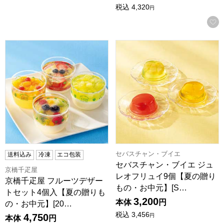
税込
4,320
円
京橋千疋屋 フルーツデザートセット4個入【夏の贈りもの・お中元
セバスチャン・ブイエ ジュレオ
セバスチャン・ブイエ
送料込み
冷凍
エコ包装
セバスチャン・ブイエ ジュ
京橋千疋屋
レオフリュイ9個【夏の贈り
京橋千疋屋 フルーツデザー
もの・お中元】[S…
トセット4個入【夏の贈りも
3,200
本体
円
の・お中元】[20…
税込
3,456
4,750
円
本体
円