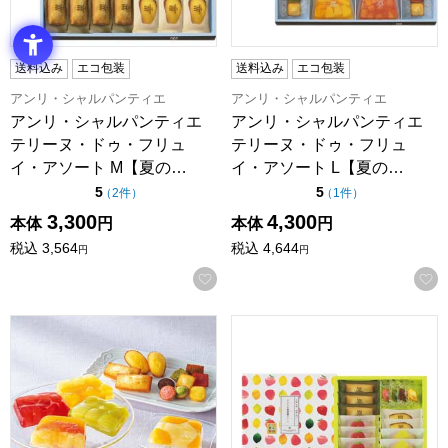
送料込み
エコ包装
送料込み
エコ包装
アンリ・シャルパンティエ
アンリ・シャルパンティエ
アンリ・シャルパンティエ
アンリ・シャルパンティエ
テリーヌ・ドゥ・フリュ
テリーヌ・ドゥ・フリュ
イ・アソート M【夏の…
イ・アソート L【夏の…
点（5点満点中）
点（5点満点中）
5
5
の評価
の評価
（
2件
）
（
1件
）
3,300
4,300
本体
円
本体
円
税込
3,564
税込
4,644
円
円
お気に入りに登録する
アンリ・シャルパンティエ テリーヌ・ドゥ・フリュイ・アソート 
アンリ・シャルパンティエ ひょ