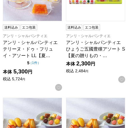
送料込み
エコ包装
送料込み
エコ包装
アンリ・シャルパンティエ
アンリ・シャルパンティエ
アンリ・シャルパンティエ
アンリ・シャルパンティエ
テリーヌ・ドゥ・フリュ
ひょうご五國豊穣アソート S
イ・アソート LL【夏…
【夏の贈りもの・…
2,300
点（5点満点中）
5
の評価
（
1件
）
本体
円
5,300
税込
2,484
本体
円
円
税込
5,724
円
お気に入りに登録する
アンリ・シャルパンティエ ひょうご五國豊穣アソート M【夏の贈
アンリ・シャルパンティエ ひょ