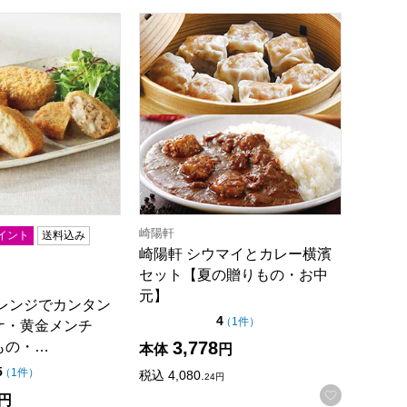
ショートリブを使ったタスマニアビーフカレー(中辛)【夏の贈り
レンジでカンタン 鎌倉コロッケ・黄金メンチ【夏の贈りもの・お中
崎陽軒 シウマイとカレー横濱セット【
崎陽軒
イント
送料込み
崎陽軒 シウマイとカレー横濱
セット【夏の贈りもの・お中
元】
 レンジでカンタン
点（5点満点中）
4
の評価
（
1件
）
ケ・黄金メンチ
3,778
もの・…
本体
円
点（5点満点中）
5
の評価
（
1件
）
税込
4,080.
24
円
お気に入
録する
円