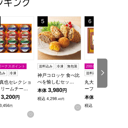
ンキング
【夏の贈りもの・お中元】
詰合せ(唐辛子1本付き)【夏の贈りもの・お中元】
真也セレクション クリームチーズ入りハンバーグセット【夏の贈り
神戸コロッケ 食べ比べを愉しむセット【夏の贈
丸大食品 ローストビ
5
6
位
位
0ボーナスポイント
送料込み
冷凍
無包装
200ボーナスポイント
次の商品
込み
冷凍
送料込み
冷凍
神戸コロッケ 食べ比
べを愉しむセッ…
真也セレクショ
丸大食品 ローストビ
クリームチー…
ーフディナーセ…
3,980
本体
円
3,200
3,500
円
本体
円
税込
4,298.
40円
3,456
税込
3,780
円
円
お気に入りに登録する
入りに登録する
お気に入りに登録する