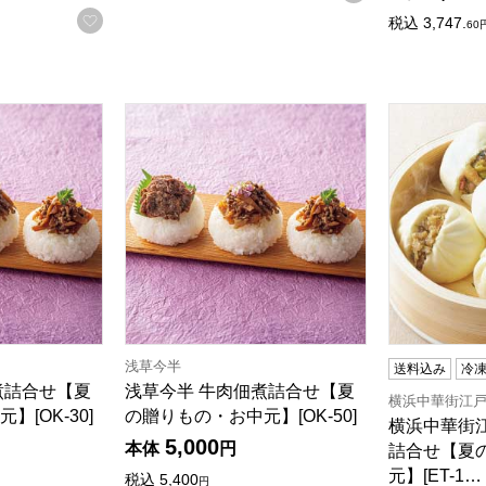
お気に入りに登録する
税込
3,747.
60
詰合せ【夏の贈りもの・お中元】[OK-30]
浅草今半 牛肉佃煮詰合せ【夏の贈りもの・お中元】
横浜中華街江
浅草今半
送料込み
冷
煮詰合せ【夏
浅草今半 牛肉佃煮詰合せ【夏
横浜中華街江
[OK-30]
の贈りもの・お中元】[OK-50]
横浜中華街江
5,000
本体
円
詰合せ【夏
元】[ET-1…
税込
5,400
円