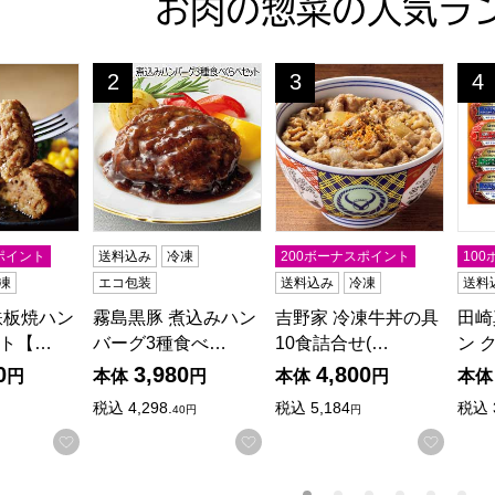
お肉の惣菜の人気ラ
鉄板焼ハンバーグセット【夏の贈りもの・お中元】[MHB-40]
霧島黒豚 煮込みハンバーグ3種食べくらべセット
吉野家 冷凍牛丼の具10食
田崎
2
3
4
位
位
位
ポイント
送料込み
冷凍
200ボーナスポイント
10
凍
エコ包装
送料込み
冷凍
送料
鉄板焼ハン
霧島黒豚 煮込みハン
吉野家 冷凍牛丼の具
田崎
ト【…
バーグ3種食べ…
10食詰合せ(…
ン 
0
3,980
4,800
円
本体
円
本体
円
本体
税込
4,298.
税込
5,184
税込
40円
円
お気に入りに登録する
お気に入りに登録する
お気に