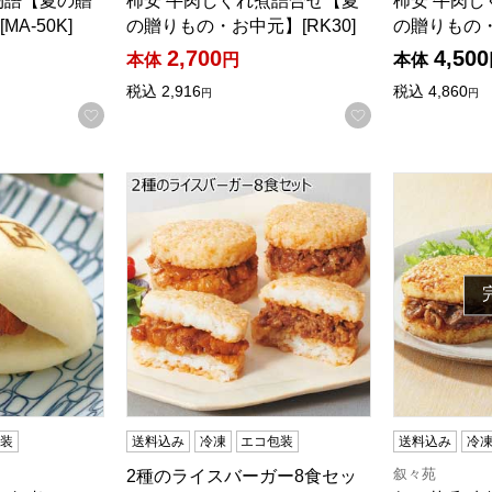
物語【夏の贈
柿安 牛肉しぐれ煮詰合せ【夏
柿安 牛肉
A-50K]
の贈りもの・お中元】[RK30]
の贈りもの・
2,700
4,500
本体
円
本体
税込
2,916
税込
4,860
円
円
商品から絞り込むことができます。
お気に入りに登録する
お気に入りに登
 角煮まん8個入り【夏の贈りもの・お中元】[M-8AE]
2種のライスバーガー8食セット【夏の贈りも
叙々苑 和
包装
送料込み
冷凍
エコ包装
送料込み
冷
叙々苑
2種のライスバーガー8食セッ