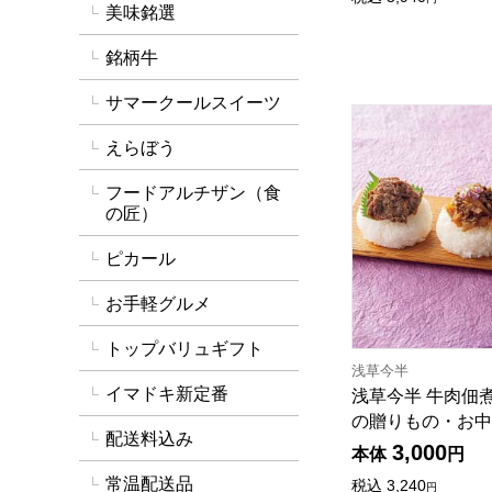
美味銘選
銘柄牛
サマークールスイーツ
浅草今半 牛肉佃煮
えらぼう
フードアルチザン（食
の匠）
ピカール
お手軽グルメ
トップバリュギフト
浅草今半
イマドキ新定番
浅草今半 牛肉佃
の贈りもの・お中元】
配送料込み
3,000
本体
円
常温配送品
税込
3,240
円