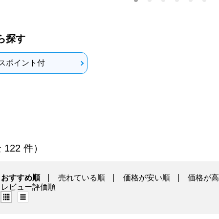
ら探す
スポイント付
商品一覧
 122 件）
おすすめ順
売れている順
価格が安い順
価格が
レビュー評価順
グリッド表示（タイル表示）
リスト表示