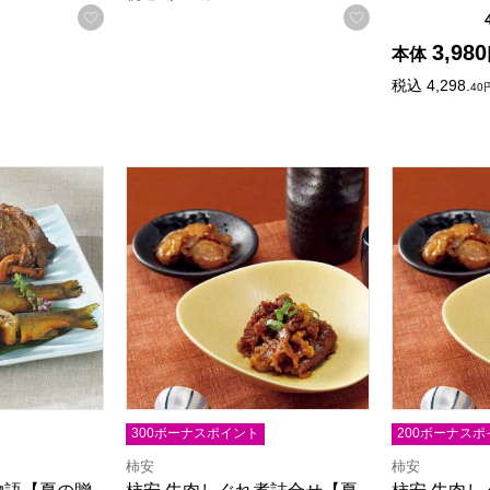
お気に入りに登録する
お気に入りに登
3,980
本体
税込
4,298.
40
語【夏の贈りもの・お中元】[MA-50K]
柿安 牛肉しぐれ煮詰合せ【夏の贈りもの・お中元
柿安 牛肉し
る商品から絞りこむことができます。
300ボーナスポイント
200ボーナスポ
柿安
柿安