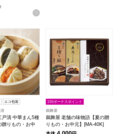
円
お気に入りに登録する
[OK-50]
戸清 中華まん5種詰合せ【夏の贈りもの・お中元】[ET-115]
鵜舞屋 老舗の味物語【夏の贈りもの・お中元
凍
エコ包装
150ボーナスポイント
戸清
鵜舞屋
戸清 中華まん5種
鵜舞屋 老舗の味物語【夏の贈
の贈りもの・お中
りもの・お中元】[MA-40K]
4,000
本体
円