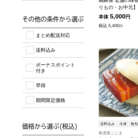
鵜舞屋 老舗の味
りもの・お中元】[M
5,000
本体
円
その他の条件から選ぶ
税込
5,400
円
送料込み・ボーナスポイント付き・早得・期間限定
まとめ配送対応
送料込み
角煮家こじま 長崎
ボーナスポイント
付き
早得
期間限定価格
送料込み
冷凍
無
価格から選ぶ(税込)
角煮家こじま