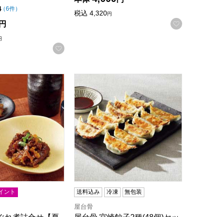
録する
点（5点満点中）
4
の評価
（
6件
）
税込
4,320
円
お気に入
円
円
お気に入りに登録する
】[RK30]
ぐれ煮詰合せ【夏の贈りもの・お中元】[RK50]
屋台骨 宮崎餃子2種(48個)セット【夏
イント
送料込み
冷凍
無包装
屋台骨