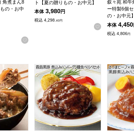
 角煮まん8
叙々苑 和
ト【夏の贈りもの・お中元】
検索したい金額を入力してください。
もの・お中
ー特製6個
3,980
本体
円
の・お中元
税込
4,298.
40
円
4,450
本体
お気に入りに登
税込
4,806
円
お気に入りに登録する
県産黒毛和牛極旨牛すき丼の素【夏の贈りもの・お中元】[G-6]
霧島黒豚 煮込みハンバーグ3種食べくらべセ
さつまビー