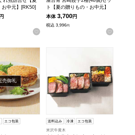
しぐれ煮詰合せ【夏
屋台骨 宮崎餃子2種(48個)セッ
お中元】[RK50]
ト【夏の贈りもの・お中元】
3,700
円
本体
円
税込
3,996
円
録する
お気に入りに登録する
お気に入
の・お中元】
牛焼肉ライスバーガー特製6個セット【夏の贈りもの・お中元】
米沢牛黄木 米沢牛三昧ご飯セット【夏の贈
完売御礼
凍
エコ包装
送料込み
冷凍
エコ包装
米沢牛黄木