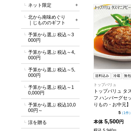
ネット限定
トップバリュ タ
詳細を開く
北から南味めぐり
詳細を開く
｜じもののギフト
予算から選ぶ 税込～3
000円
予算から選ぶ 税込～4,
000円
予算から選ぶ 税込～5,
000円
送料込み
冷蔵
無
トップバリュ
予算から選ぶ 税込～1
トップバリュ タ
0,000円
フ ハンバーグセ
りもの・お中元】
予算から選ぶ 税込10,0
00円～
点（
5
（
1件
5,500
本体
円
涼を贈る
税込
5,940
円