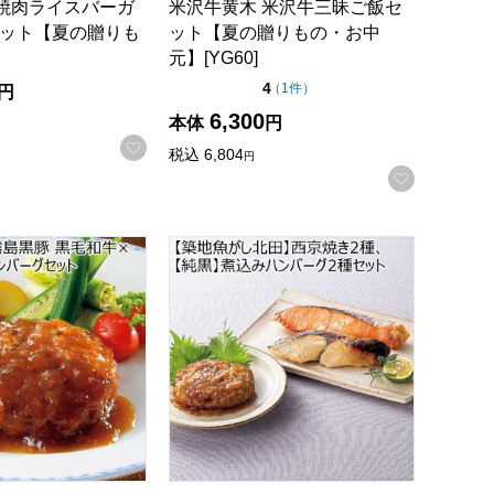
牛焼肉ライスバーガ
米沢牛黄木 米沢牛三昧ご飯セ
セット【夏の贈りも
ット【夏の贈りもの・お中
】
元】[YG60]
点（5点満点中）
4
の評価
（
1件
）
円
録する
6,300
本体
円
お気に入りに登録する
税込
6,804
円
お気に入
ット【夏の贈りもの・お中元】
フ×霧島黒豚 黒毛和牛×黒豚煮込みハンバーグセット【夏の贈り
【築地魚がし北田】西京焼き2種、【純