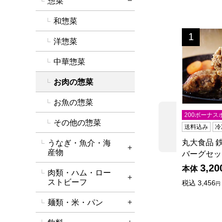
惣菜
詳細を閉じる
和惣菜
丸大食品 
1
位
洋惣菜
中華惣菜
お肉の惣菜
お魚の惣菜
200ボーナス
その他の惣菜
前の商品
送料込み
冷
丸大食品 
うなぎ・魚介・海
詳細を開く
産物
バーグセッ
3,20
本体
肉類・ハム・ロー
詳細を開く
ストビーフ
税込
3,456
円
麺類・米・パン
詳細を開く