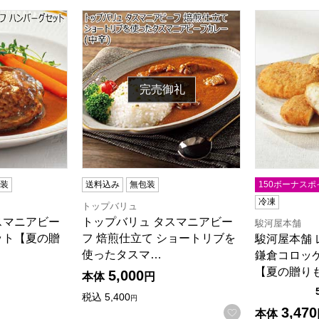
スマニアビーフ ハンバーグセット【夏の贈りもの・お中元】
トップバリュ タスマニアビーフ 焙煎仕立て 
駿河屋本舗 
完売御礼
包装
送料込み
無包装
150ボーナスポ
冷凍
トップバリュ
スマニアビー
トップバリュ タスマニアビー
駿河屋本舗
ット【夏の贈
フ 焙煎仕立て ショートリブを
駿河屋本舗
使ったタスマ…
鎌倉コロッ
【夏の贈り
5,000
5点満点中）
の評価
）
本体
円
税込
5,400
円
3,470
お気に入りに登
本体