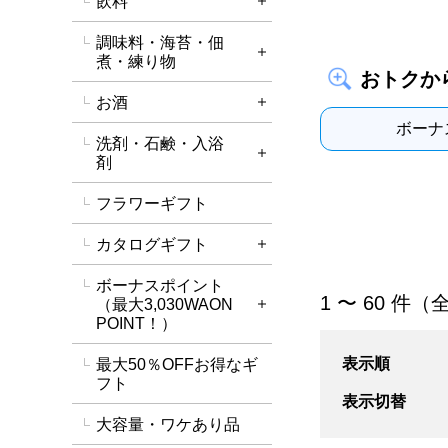
飲料
詳細を開く
調味料・海苔・佃
詳細を開く
煮・練り物
おトクか
お酒
詳細を開く
ボーナ
洗剤・石鹸・入浴
詳細を開く
剤
フラワーギフト
カタログギフト
詳細を開く
ボーナスポイント
「お肉の惣菜」の
1 〜 60 件（全
（最大3,030WAON
詳細を開く
POINT！）
表示順
最大50％OFFお得なギ
フト
表示切替
大容量・ワケあり品