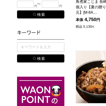
角煮家こじま 長崎
下限金額・上限金額のどちらか１つまたは両方に、
円
円
個入り【夏の贈り
元】[M-8A…
4,750
本体
円
税込
5,130
円
キーワード
検索したい商品のキーワードを入力してください。
みやさかや 山形