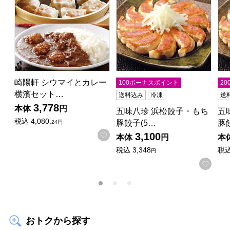
崎陽軒 シウマイとカレー
100ボーナスポイント
2
横濱セット…
送料込み
冷凍
送
3,778
本体
円
五味八珍 浜松餃子・もち
五
税込
4,080.
豚餃子(5…
豚
24円
お気に入りに登録する
3,100
本体
円
本
税込
3,348
税
円
お気
おトクから探す