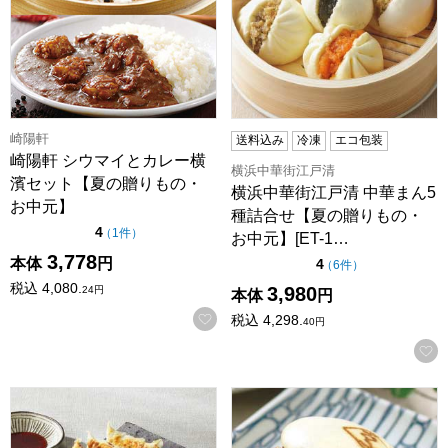
崎陽軒
送料込み
冷凍
エコ包装
崎陽軒 シウマイとカレー横
横浜中華街江戸清
濱セット【夏の贈りもの・
横浜中華街江戸清 中華まん5
お中元】
種詰合せ【夏の贈りもの・
点（5点満点中）
4
の評価
（
1件
）
お中元】[ET-1…
3,778
本体
円
点（5点満点中）
4
の評価
（
6件
）
税込
4,080.
3,980
24
円
本体
円
お気に入りに登録する
税込
4,298.
40
円
屋台骨 宮崎餃子2種(48個)セット【夏の贈りもの・お中元】
角煮家こじま 長崎 角煮まん8