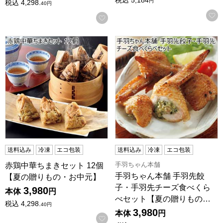
税込
5,184
円
税込
4,298.
40
円
お気に入りに登録する
赤鶏中華ちまきセット 12個【夏の贈りもの・お中元】
手羽ちゃん本舗 手羽先餃子
送料込み
冷凍
エコ包装
送料込み
冷凍
エコ包装
手羽ちゃん本舗
赤鶏中華ちまきセット 12個
手羽ちゃん本舗 手羽先餃
【夏の贈りもの・お中元】
子・手羽先チーズ食べくら
3,980
本体
円
べセット【夏の贈りもの…
税込
4,298.
40
円
3,980
本体
円
お気に入りに登録する