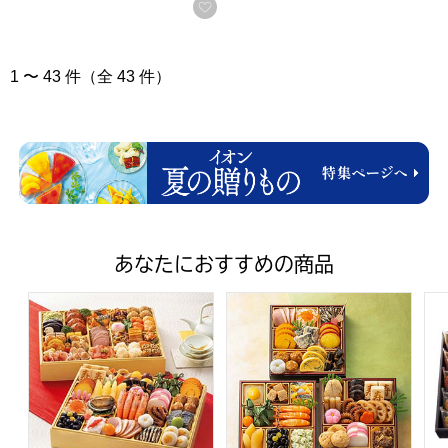
お気に入りに登録する
1 〜 43 件（全 43 件）
あなたにおすすめの商品
トップバリュ 和洋中特大二段重「饗宴」(きょうえん)【4
トップバリュ 和風三段重「慶」
フ