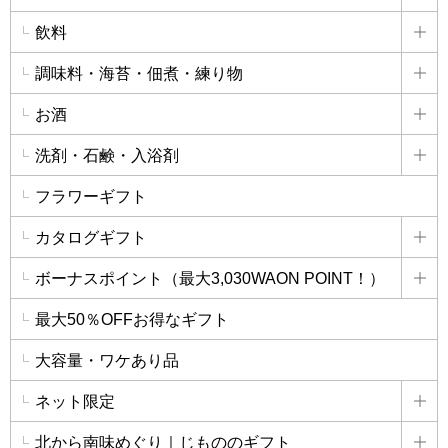
飲料
詳
調味料・海苔・佃煮・練り物
詳
お酒
詳
洗剤・石鹸・入浴剤
詳
フラワーギフト
カタログギフト
詳
ボーナスポイント（最大3,030WAON POINT！）
詳
最大50％OFFお得なギフト
大容量・ワケあり品
ネット限定
詳
北から南味めぐり｜じもののギフト