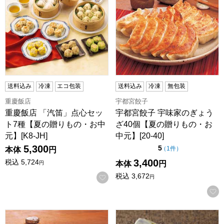
送料込み
冷凍
エコ包装
送料込み
冷凍
無包装
重慶飯店
宇都宮餃子
重慶飯店 「汽笛」点心セッ
宇都宮餃子 宇味家のぎょう
ト7種【夏の贈りもの・お中
ざ40個【夏の贈りもの・お
元】[K8-JH]
中元】[20-40]
5,300
点（5点満点中）
5
の評価
（
1件
）
本体
円
3,400
税込
5,724
本体
円
円
税込
3,672
お気に入りに登録する
円
宇都宮餃子 宇味家のぎょうざ80個【夏の贈りもの・お中元】[20
五味八珍 浜松餃子・もち豚餃