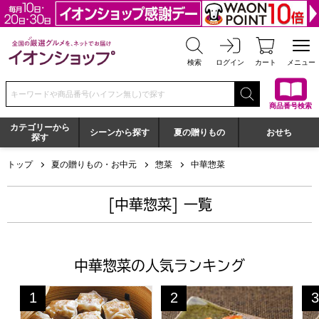
全国の厳選グルメを、ネットでお届け イオンショップ
検索
ログイン
カート
メニュー
検索キーワードまたは商品番号を入力してください
商品番号検索
カテゴリーから
シーンから探す
夏の贈りもの
おせち
探す
トップ
夏の贈りもの・お中元
惣菜
中華惣菜
[中華惣菜] 一覧
中華惣菜の人気ランキング
崎陽軒 シウマイとカレー横濱セット【夏の贈りもの・お中
五味八珍 浜松餃子・もち豚餃子
五
1
2
3
位
位
位