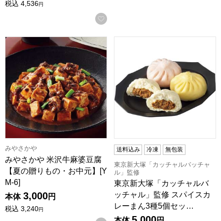
税込
4,536
円
お気に入りに登録する
みやさかや 米沢牛麻婆豆腐【夏の贈りもの・お中元】[YM-6]
東京新大塚「カッチャルバッチャ
みやさかや
送料込み
冷凍
無包装
みやさかや 米沢牛麻婆豆腐
東京新大塚「カッチャルバッチャ
【夏の贈りもの・お中元】[Y
ル」監修
M-6]
東京新大塚「カッチャルバ
3,000
ッチャル」監修 スパイスカ
本体
円
レーまん3種5個セッ…
税込
3,240
円
5,000
本体
円