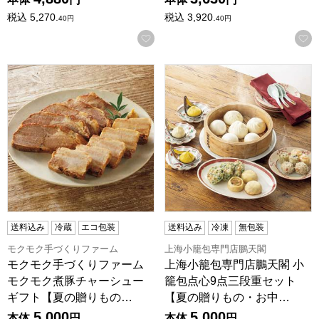
税込
5,270.
税込
3,920.
40
円
40
円
お気に入りに登録する
モクモク手づくりファーム モクモク煮豚チャーシューギフト【夏
上海小籠包専門店鵬天閣 小籠
送料込み
冷蔵
エコ包装
送料込み
冷凍
無包装
モクモク手づくりファーム
上海小籠包専門店鵬天閣
モクモク手づくりファーム
上海小籠包専門店鵬天閣 小
モクモク煮豚チャーシュー
籠包点心9点三段重セット
ギフト【夏の贈りもの…
【夏の贈りもの・お中…
5,000
5,000
本体
円
本体
円