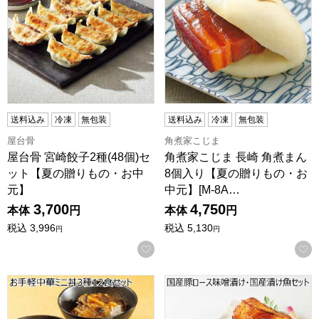
送料込み
冷凍
無包装
送料込み
冷凍
無包装
屋台骨
角煮家こじま
屋台骨 宮崎餃子2種(48個)セ
角煮家こじま 長崎 角煮まん
ット【夏の贈りもの・お中
8個入り【夏の贈りもの・お
元】
中元】[M-8A…
3,700
4,750
本体
円
本体
円
税込
3,996
税込
5,130
円
円
お気に入りに登録する
お手軽中華ミニ丼3種12食セット【夏の贈りもの・お中元】
国産豚ロース味噌漬け・国産