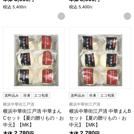
税込
5,400
税込
5,400
円
円
お気に入りに登録する
横浜中華街江戸清 中華まんCセット【夏の贈りもの・お中元
横浜中華街江戸清 中華まんB
送料込み
冷凍
エコ包装
送料込み
冷凍
エコ包装
横浜中華街江戸清
横浜中華街江戸清
横浜中華街江戸清 中華まん
横浜中華街江戸清 中華まんB
Cセット【夏の贈りもの・お
セット【夏の贈りもの・お
中元】【MK】
中元】【MK】
2,780
2,780
本体
円
本体
円