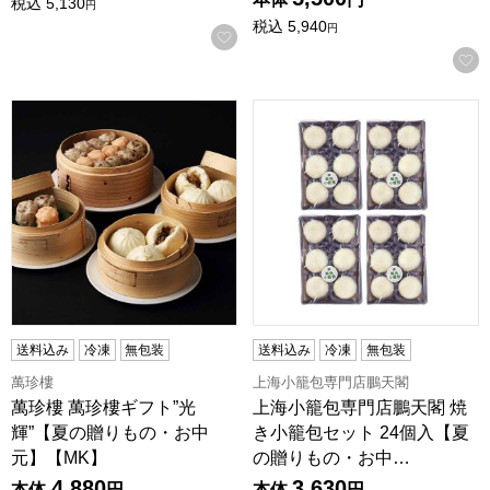
税込
5,130
円
税込
5,940
円
お気に入りに登録する
萬珍樓 萬珍樓ギフト”光輝”【夏の贈りもの・お中元】【MK】
上海小籠包専門店鵬天閣 焼き
送料込み
冷凍
無包装
送料込み
冷凍
無包装
萬珍樓
上海小籠包専門店鵬天閣
萬珍樓 萬珍樓ギフト”光
上海小籠包専門店鵬天閣 焼
輝”【夏の贈りもの・お中
き小籠包セット 24個入【夏
元】【MK】
の贈りもの・お中…
4,880
3,630
本体
円
本体
円