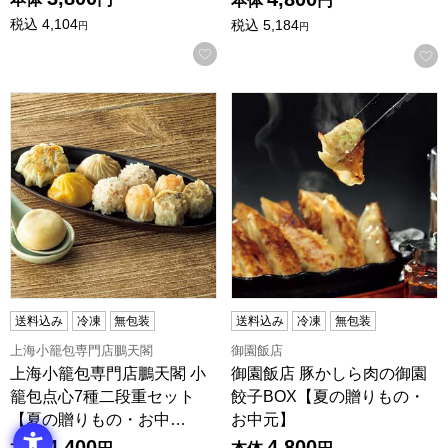
本体
円
税込
4,104
税込
5,184
円
円
お気に入りに登録する
上海小籠包専門店鵬天閣 小籠包点心7種二段重セット【夏の
御園飯店 豚かしら肉の御園餃
送料込み
冷凍
無包装
送料込み
冷凍
無包装
上海小籠包専門店鵬天閣
御園飯店
上海小籠包専門店鵬天閣 小
御園飯店 豚かしら肉の御園
籠包点心7種二段重セット
餃子BOX【夏の贈りもの・
【夏の贈りもの・お中…
お中元】
4,400
4,800