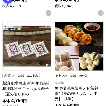
本体
円
本体
円
税込
4,752
税込
5,184
円
円
お気に入りに登録する
新潟 能水商店 新潟海洋高校相撲部開発 ごっつぁん餃子【夏
萬珍樓 萬珍樓ギフト”福禄寿
送料込み
冷凍
エコ包装
送料込み
冷凍
無包装
萬珍樓
新潟 能水商店 新潟海洋高校
萬珍樓 萬珍樓ギフト”福禄
相撲部開発 ごっつぁん餃子
寿”【夏の贈りもの・お中
【夏の贈りもの・…
元】【MK】
4,750
本体
円
5,500
本体
円