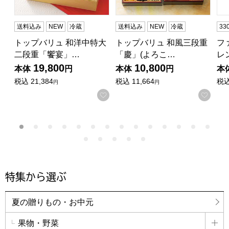
送料込み
NEW
冷蔵
送料込み
NEW
冷蔵
3
トップバリュ 和洋中特大
トップバリュ 和風三段重
フ
二段重「饗宴」…
「慶」(よろこ…
レ
19,800
10,800
本体
円
本体
円
本
税込
21,384
税込
11,664
税
円
円
お気に入りに登録する
お気
特集から選ぶ
夏の贈りもの・お中元
果物・野菜
詳