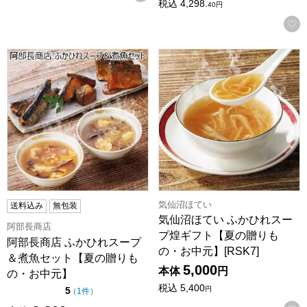
税込
4,298.
40
円
阿部長商店 ふかひれスープ＆煮魚セット【夏の贈りもの・お
気仙沼ほてい ふかひれスープ煌
気仙沼ほてい
送料込み
無包装
気仙沼ほてい ふかひれスー
阿部長商店
プ煌ギフト【夏の贈りも
阿部長商店 ふかひれスープ
の・お中元】[RSK7]
＆煮魚セット【夏の贈りも
5,000
本体
円
の・お中元】
税込
5,400
点（5点満点中）
円
5
の評価
（
1件
）