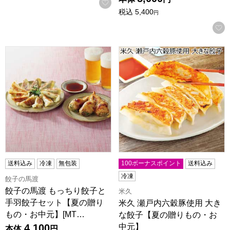
お気に入りに登録する
税込
5,400
円
餃子の馬渡 もっちり餃子と手羽餃子セット【夏の贈りもの・お中元
米久 瀬戸内六穀豚使用 大き
送料込み
冷凍
無包装
100ボーナスポイント
送料込み
冷凍
餃子の馬渡
餃子の馬渡 もっちり餃子と
米久
手羽餃子セット【夏の贈り
米久 瀬戸内六穀豚使用 大き
もの・お中元】[MT…
な餃子【夏の贈りもの・お
中元】
4,100
本体
円