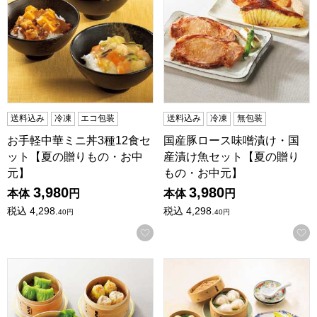
送料込み
冷凍
エコ包装
送料込み
冷凍
無包装
お手軽中華ミニ丼3種12食セ
国産豚ロース味噌漬け・国
ット【夏の贈りもの・お中
産漬け魚セット【夏の贈り
元】
もの・お中元】
3,980
3,980
本体
円
本体
円
税込
4,298.
税込
4,298.
40
円
40
円
お気に入りに登録する
ホテルオークラ 中華点心詰合せ【夏の贈りもの・お中元】[CY-
重慶飯店 「馬車道」点心セット