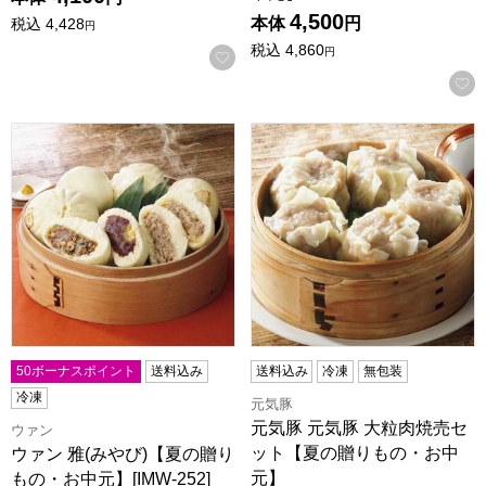
4,500
本体
円
税込
4,428
円
税込
4,860
円
お気に入りに登録する
ウァン 雅(みやび)【夏の贈りもの・お中元】[IMW-252]
元気豚 元気豚 大粒肉焼売セ
50ボーナスポイント
送料込み
送料込み
冷凍
無包装
冷凍
元気豚
元気豚 元気豚 大粒肉焼売セ
ウァン
ット【夏の贈りもの・お中
ウァン 雅(みやび)【夏の贈り
元】
もの・お中元】[IMW-252]