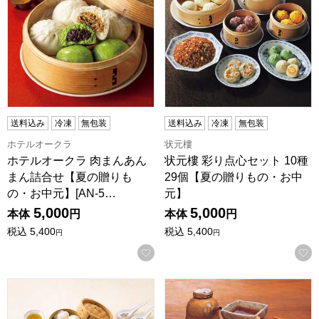
送料込み
冷凍
無包装
送料込み
冷凍
無包装
ホテルオークラ
状元樓
ホテルオークラ 肉まんあん
状元樓 彩り点心セット 10種
まん詰合せ【夏の贈りも
29個【夏の贈りもの・お中
の・お中元】[AN-5…
元】
5,000
5,000
本体
円
本体
円
税込
5,400
税込
5,400
円
円
お気に入りに登録する
重慶飯店 「汽笛」点心セット7種【夏の贈りもの・お中元】[K8
宇都宮餃子 宇味家のぎょうざ40