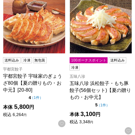
送料込み
冷凍
無包装
100ボーナスポイント
送料込み
冷凍
宇都宮餃子
宇都宮餃子 宇味家のぎょう
五味八珍
ざ80個【夏の贈りもの・お
五味八珍 浜松餃子・もち豚
中元】[20-80]
餃子(56個セット)【夏の贈り
もの・お中元】
点（5点満点中）
4
の評価
（
1件
）
点（5点満点中）
5
の評価
（
1件
）
5,800
本体
円
3,100
本体
円
税込
6,264
円
税込
3,348
円
お気に入りに登録する