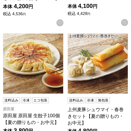
4,100
4,200
本体
円
本体
円
税込
4,428
税込
4,536
円
円
お気に入りに登録する
原田屋 原田屋 生餃子100個【夏の贈りもの・お中元】
上州麦豚シュウマイ・春巻き
送料込み
冷凍
エコ包装
送料込み
冷凍
無包装
原田屋
上州麦豚シュウマイ・春巻
原田屋 原田屋 生餃子100個
きセット【夏の贈りもの・
【夏の贈りもの・お中元】
お中元】
3,800
4,800
本体
円