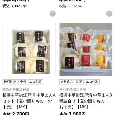
税込
3,002.
税込
3,002.
40
円
40
円
お気に入りに登録する
横浜中華街江戸清 中華まんAセット【夏の贈りもの・お中元
横浜中華街江戸清 中華まん3
送料込み
冷凍
エコ包装
送料込み
冷凍
エコ包装
横浜中華街江戸清
横浜中華街江戸清
横浜中華街江戸清 中華まんA
横浜中華街江戸清 中華まん3
セット【夏の贈りもの・お
種詰合せ【夏の贈りもの・
中元】【MK】
お中元】【MK】
2,780
3,980
本体
円
本体
円