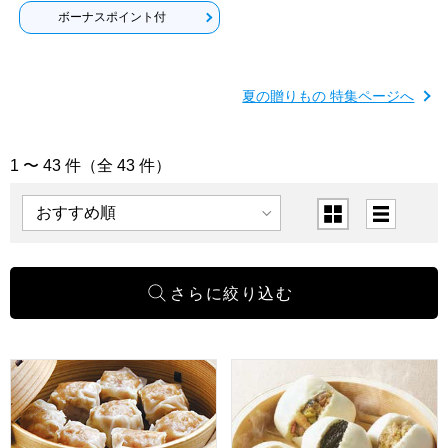
ボーナスポイント付
夏の贈りもの 特集ページへ
1 〜 43 件（全 43 件）
「中華惣菜」の商品一覧
表示順
表示切替
崎陽軒 シウマイとカレー横濱セット【夏の贈りもの・お中元
横浜中華街江戸清 中華まん5種