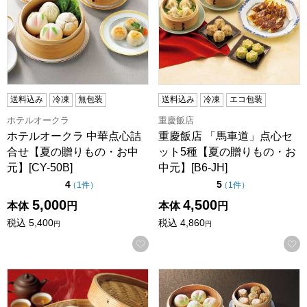
送料込み
冷凍
無包装
送料込み
冷凍
エコ包装
ホテルオークラ
重慶飯店
ホテルオークラ 中華点心詰
重慶飯店 「馬車道」点心セ
合せ【夏の贈りもの・お中
ット5種【夏の贈りもの・お
元】[CY-50B]
中元】[B6-JH]
点（5点満点中）
点（5点満点中）
4
5
の評価
の評価
（
1件
）
（
1件
）
5,000
4,500
本体
円
本体
円
税込
5,400
税込
4,860
円
円
お気に入りに登録する
ホテルオークラ 肉まんあんまん詰合せ【夏の贈りもの・お中元】[
状元樓 彩り点心セット 10種