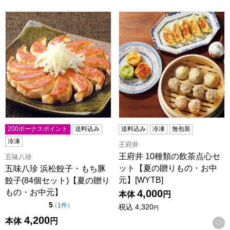
五味八珍 浜松餃子・もち豚餃子(84個セット)【夏の贈りもの
王府井 10種類の飲茶点心セッ
200ボーナスポイント
送料込み
送料込み
冷凍
無包装
冷凍
王府井
王府井 10種類の飲茶点心セ
五味八珍
ット【夏の贈りもの・お中
五味八珍 浜松餃子・もち豚
元】[WYTB]
餃子(84個セット)【夏の贈り
もの・お中元】
4,000
本体
円
点（5点満点中）
5
の評価
（
1件
）
税込
4,320
円
4,200
本体
円