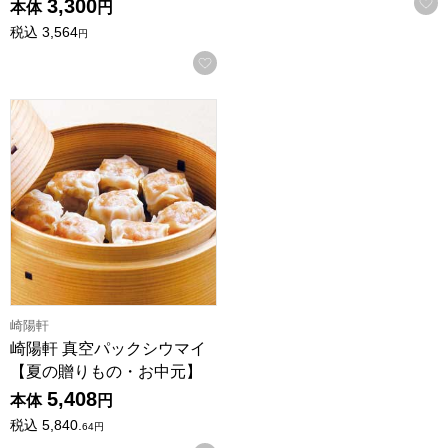
3,300
本体
円
税込
3,564
円
お気に入りに登録する
崎陽軒 真空パックシウマイ【夏の贈りもの・お中元】
崎陽軒
崎陽軒 真空パックシウマイ
【夏の贈りもの・お中元】
5,408
本体
円
税込
5,840.
64
円