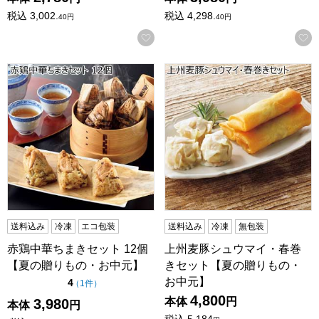
税込
3,002.
税込
4,298.
40
円
40
円
お気に入りに登録する
赤鶏中華ちまきセット 12個【夏の贈りもの・お中元】
上州麦豚シュウマイ・春巻き
送料込み
冷凍
エコ包装
送料込み
冷凍
無包装
赤鶏中華ちまきセット 12個
上州麦豚シュウマイ・春巻
【夏の贈りもの・お中元】
きセット【夏の贈りもの・
お中元】
点（5点満点中）
4
の評価
（
1件
）
4,800
本体
円
3,980
本体
円