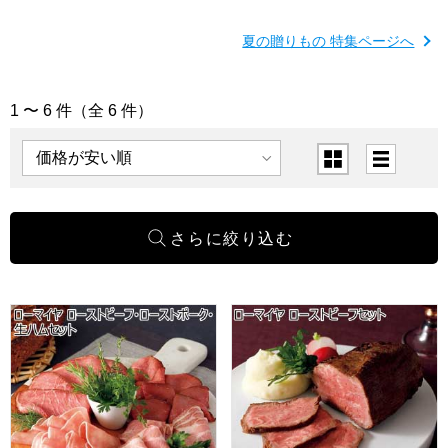
夏の贈りもの 特集ページへ
1 〜 6 件（全 6 件）
「ローストビーフ」の商品一覧
表示順
表示切替
ローマイヤ ローストビーフ・ローストポーク・生ハムセッ
ローマイヤ ローストビーフセ