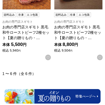
送料込み
冷凍
エコ包装
送料込み
冷凍
エコ包装
お肉の専門店スギモト
お肉の専門店スギモト
お肉の専門店スギモト 黒毛
お肉の専門店スギモト 黒毛
和牛ローストビーフ2種セッ
和牛ローストビーフ2種セッ
ト【夏の贈りもの・…
ト【夏の贈りもの・…
5,500
8,800
本体
円
本体
円
税込
5,940
税込
9,504
円
円
お気に入りに登録する
1 〜 6 件（全 6 件）