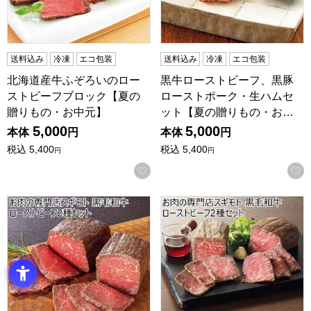
送料込み
冷凍
エコ包装
送料込み
冷凍
エコ包装
北海道産牛ふぞろいのロー
黒牛ローストビーフ、黒豚
ストビーフブロック【夏の
ローストポーク・生ハムセ
贈りもの・お中元】
ット【夏の贈りもの・お…
5,000
5,000
本体
円
本体
円
税込
5,400
税込
5,400
円
円
お気に入りに登録する
お肉の専門店スギモト 黒毛和牛ローストビーフ2種セット【
お肉の専門店スギモト 黒毛和