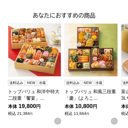
あなたにおすすめの商品
トップバリュ 和洋中特大二段重「饗宴」(きょうえん)【4
トップバリュ 和風三段重「慶」
富山
送料込み
NEW
冷蔵
送料込み
NEW
冷蔵
送
トップバリュ 和洋中特大
トップバリュ 和風三段重
富
二段重「饗宴」…
「慶」(よろこ…
3
19,800
10,800
本体
円
本体
円
本
税込
21,384
税込
11,664
税
円
円
お気に入りに登録する
お気