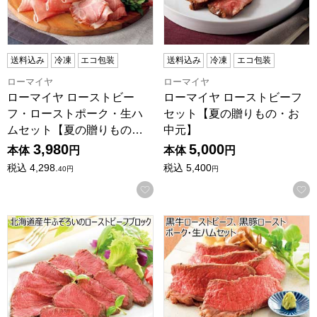
送料込み
冷凍
エコ包装
送料込み
冷凍
エコ包装
ローマイヤ
ローマイヤ
ローマイヤ ローストビー
ローマイヤ ローストビーフ
フ・ローストポーク・生ハ
セット【夏の贈りもの・お
ムセット【夏の贈りもの…
中元】
3,980
5,000
本体
円
本体
円
税込
4,298.
税込
5,400
40
円
円
お気に入りに登録する
北海道産牛ふぞろいのローストビーフブロック【夏の贈りも
黒牛ローストビーフ、黒豚ロ