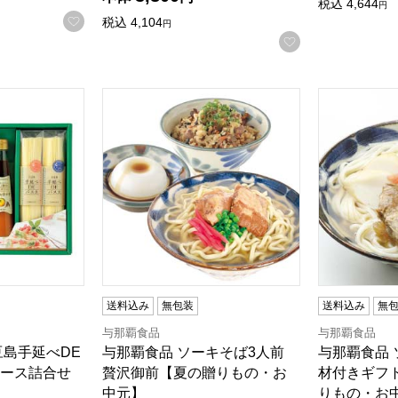
税込
4,644
円
お気に入りに登録する
税込
4,104
円
お気に入りに登
島手延べDEパスタ＆瀬戸内ソース詰合せ【夏の贈りもの・お中元】
与那覇食品 ソーキそば3人前 贅沢御前【夏の
与那覇食品 
る商品から絞りこむことができます。
送料込み
無包装
送料込み
無
与那覇食品
与那覇食品
豆島手延べDE
与那覇食品 ソーキそば3人前
与那覇食品 
ース詰合せ
贅沢御前【夏の贈りもの・お
材付きギフ
中元】
りもの・お