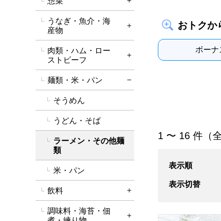
惣菜
詳細を開く
うなぎ・魚介・海
おトクか
詳細を開く
産物
ボーナ
肉類・ハム・ロー
詳細を開く
ストビーフ
麺類・米・パン
詳細を閉じる
そうめん
うどん・そば
「ラーメン・その
1 〜 16 件（
ラーメン・その他麺
類
表示順
米・パン
表示切替
飲料
詳細を開く
調味料・海苔・佃
ピカール パスタ
詳細を開く
煮・練り物