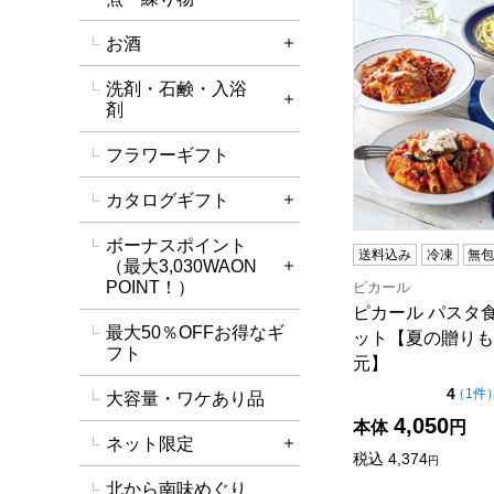
お酒
詳細を開く
洗剤・石鹸・入浴
詳細を開く
剤
フラワーギフト
カタログギフト
詳細を開く
ボーナスポイント
送料込み
冷凍
無
（最大3,030WAON
詳細を開く
POINT！）
ピカール
ピカール パスタ
最大50％OFFお得なギ
ット【夏の贈りも
フト
元】
点（
4
（
1件
大容量・ワケあり品
4,050
本体
円
ネット限定
詳細を開く
税込
4,374
円
北から南味めぐり