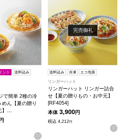
完売御礼
イント
送料込み
送料込み
冷凍
エコ包装
リンガーハット
リンガーハット リンガー詰合
せ【夏の贈りもの・お中元】
ジで簡単 2種の冷
[RF4054]
うめん【夏の贈り
元】…
3,900
本体
円
円
税込
4,212
円
録する
お気に入
お気に入りに登録する