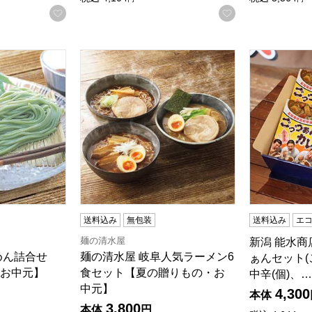
お気に入りに登録する
お気に入りに登
めん詰合せ【夏の贈りもの・お中元】
麺の清水屋 岐阜人気ラーメン6食セット【夏
新潟 能水商
送料込み
無包装
送料込み
エ
麺の清水屋
新潟 能水商
めん詰合せ
麺の清水屋 岐阜人気ラーメン6
ぁんセット
お中元】
食セット【夏の贈りもの・お
中辛(個)、…
中元】
4,300
本体
3,800
本体
円