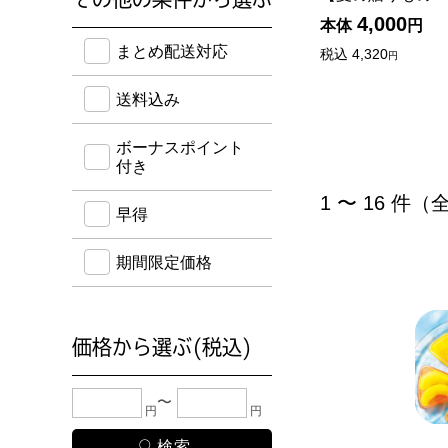
4,000
本体
円
送料込み・ボーナスポイント付き・早得・期間限定
まとめ配送対応
税込
4,320
円
送料込み
ボーナスポイント
付き
1 〜 16 件（
早得
期間限定価格
価格から選ぶ(税込)
下限金額・上限金額のどちらか１つまたは両方に、
円
円