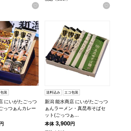
録する
お気に入りに登録する
お気に入
の贈りもの・お中元】
店 にいがたごっつぁんセット(ごっつぁんカレー中辛(個)、ごっつ
新潟 能水商店 にいがたごっつぁんラーメン
コ包装
送料込み
エコ包装
店 にいがたごっつ
新潟 能水商店 にいがたごっつ
(ごっつぁんカレー
ぁんラーメン・真昆布そばセ
ット(ごっつぁ…
3,900
円
本体
円