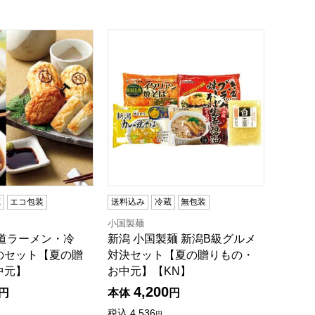
【夏の贈りもの・お中元】[TFH-3]
尾道ラーメン・冷麺・練りものセット【夏の贈りもの・お中元】
新潟 小国製麺 新潟B級グルメ対決セッ
蔵
エコ包装
送料込み
冷蔵
無包装
小国製麺
尾道ラーメン・冷
新潟 小国製麺 新潟B級グルメ
のセット【夏の贈
対決セット【夏の贈りもの・
中元】
お中元】【KN】
4,200
円
本体
円
税込
4,536
円