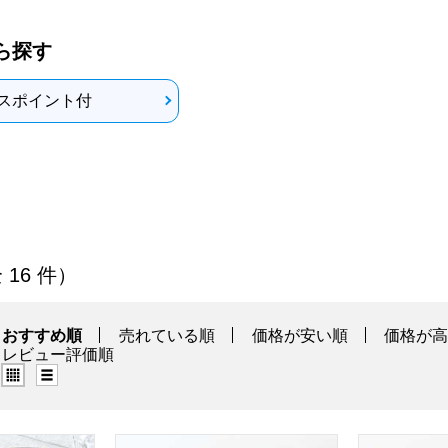
ら探す
スポイント付
他麺類」の商品一覧
全 16 件）
おすすめ順
売れている順
価格が安い順
価格が
レビュー評価順
グリッド表示（タイル表示）
リスト表示
食べくらべセット【夏の贈りもの・お中元】
ぴょんぴょん舎 盛岡冷麺4食セット【夏の贈
無限堂 レン