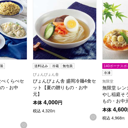
包装
送料込み
冷蔵
無包装
140ボーナスポ
冷凍
ぴょんぴょん舎
食べくらべセ
ぴょんぴょん舎 盛岡冷麺4食セ
無限堂
の・お中
ット【夏の贈りもの・お中
無限堂 レン
元】
やし稲庭そ
もの・お中
4,000
5点満点中）
の評価
）
本体
円
4,600
本体
税込
4,320
円
お気に入りに登
税込
4,968
円
お気に入りに登録する