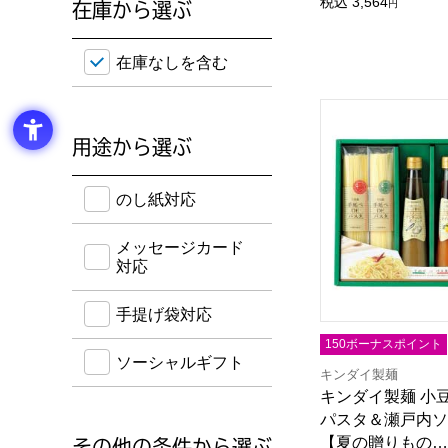
税込
3,564
円
在庫から選ぶ
在庫のない商品を含めて検索することができます。
在庫なしを含む
キンダイ製麺 小豆
用途から選ぶ
のし紙・メッセージカード・手提げ袋に対応してい
のし紙対応
メッセージカード
対応
手提げ袋対応
150ボーナスポイント
ソーシャルギフト
キンダイ製麺
キンダイ製麺 小
パスタ＆瀬戸内ソ
【夏の贈りもの…
その他の条件から選ぶ