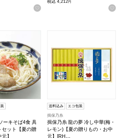
税込
4,212
円
お気に入りに登録する
お気に入
録する
[TPO-40]
贈りもの・お中元】
ソーキそば4食 具材付きギフトセット【夏の贈りもの・お中元
揖保乃糸 龍の夢 冷し中華(梅・レモン)【夏
包装
送料込み
エコ包装
揖保乃糸
ソーキそば4食 具
揖保乃糸 龍の夢 冷し中華(梅・
トセット【夏の贈
レモン)【夏の贈りもの・お中
中元】
元】[RH…