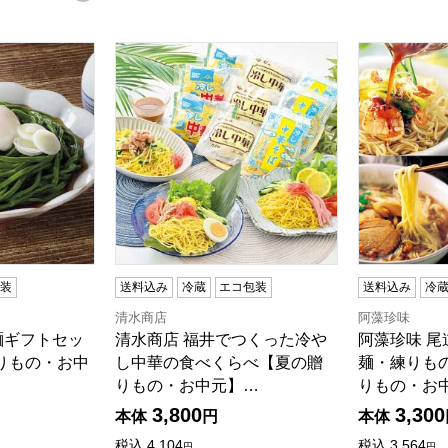
麺ギフトセット8個入【夏の贈りもの・お中元】
清水商店 福井でつくった冷やし中華の食べくらべ
阿藻珍味 
包装
送料込み
冷蔵
エコ包装
送料込み
冷
清水商店
阿藻珍味
麺ギフトセッ
清水商店 福井でつくった冷や
阿藻珍味 
りもの・お中
し中華の食べくらべ【夏の贈
麺・練りも
りもの・お中元】…
りもの・お
3,800
3,300
本体
円
本体
税込
4,104
税込
3,564
円
円