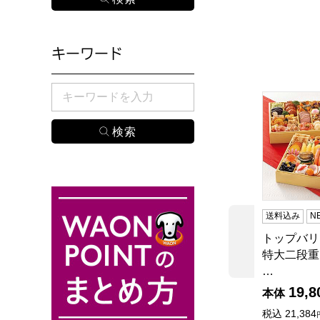
キーワード
検索したい商品のキーワードを入力してください。
トップバリ
送料込み
N
トップバリ
前の商品
特大二段重
…
19,8
本体
税込
21,384