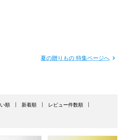
夏の贈りもの 特集ページへ
高い順
新着順
レビュー件数順
りもの・お中元】
ジで簡単 2種の冷やし稲庭そうめん【夏の贈りもの・お中元】[KBS
リンガーハット リンガー詰合せ【夏の贈りも