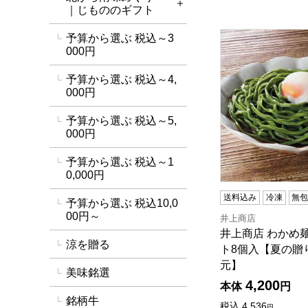
詳細を開く
｜じもののギフト
井上商店 わかめ
予算から選ぶ 税込～3
000円
予算から選ぶ 税込～4,
000円
予算から選ぶ 税込～5,
000円
予算から選ぶ 税込～1
0,000円
送料込み
冷凍
無
予算から選ぶ 税込10,0
00円～
井上商店
井上商店 わかめ
涼を贈る
ト8個入【夏の贈
元】
美味銘選
4,200
本体
円
銘柄牛
税込
4,536
円