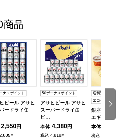
の商品
目】【イオンのおせち】
人前・35品目】【イオンのおせち】
トクラシック30【夏の贈りもの・お中元】[EX-C30]
ヒビール アサヒスーパードライ缶ビールセット【夏の贈りもの・お
アサヒビール アサヒスーパードライ缶ビールセ
銀座京橋 レ ロジェ 
ボーナスポイント
50ボーナスポイント
送料込み
冷凍
エコ包装
ヒビール アサヒ
アサヒビール アサヒ
次の商品
パードライ缶
スーパードライ缶
銀座京橋 レ ロジェ
ビ…
エギュスキロール…
2,550
4,380
3,000
円
本体
円
本体
円
2,805
税込
4,818
税込
3,240
円
円
円