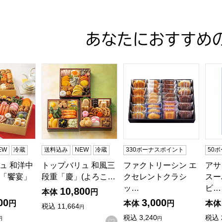
あなたにおすすめ
ュ 和洋中特大二段重「饗宴」(きょうえん)【4〜5人前・77品
トップバリュ 和風三段重「慶」(よろこび)【3〜4
ファクトリーシン エクセレン
アサ
EW
冷蔵
送料込み
NEW
冷蔵
330ボーナスポイント
50
ュ 和洋中
トップバリュ 和風三
ファクトリーシン エ
アサ
「饗宴」
段重「慶」(よろこ…
クセレントクラシ
スー
ッ…
ビ…
10,800
本体
円
00
3,000
円
本体
円
本体
税込
11,664
円
税込
3,240
税込
円
円
お気に入りに登録する