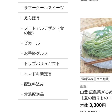
サマークールスイーツ
えらぼう
山豊 広島菜ざる
フードアルチザン（食
の匠）
ピカール
お手軽グルメ
トップバリュギフト
イマドキ新定番
送料込み
エコ包装
配送料込み
山豊
山豊 広島菜ざる
常温配送品
【夏の贈りもの・
3,300
本体
円