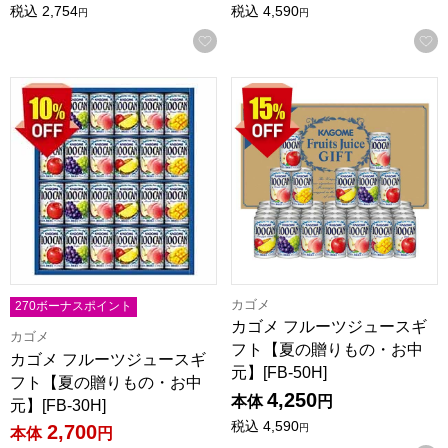
税込
2,754
税込
4,590
円
円
お気に入りに登録する
カゴメ フルーツジュースギフト【夏の贈りもの・お中元】[FB-
カゴメ フルーツジュースギフト
カゴメ
270ボーナスポイント
カゴメ フルーツジュースギ
カゴメ
フト【夏の贈りもの・お中
カゴメ フルーツジュースギ
元】[FB-50H]
フト【夏の贈りもの・お中
4,250
本体
円
元】[FB-30H]
税込
4,590
2,700
円
本体
円