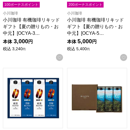
100ボーナスポイント
200ボーナスポイント
小川珈琲
小川珈琲
小川珈琲 有機珈琲リキッド
小川珈琲 有機珈琲リキッド
ギフト【夏の贈りもの・お
ギフト【夏の贈りもの・お
中元】[OCYA-3…
中元】[OCYA-5…
3,000
5,000
本体
円
本体
円
税込
3,240
税込
5,400
円
円
お気に入りに登録する
ドトールコーヒー リキッドコーヒー詰合せ【夏の贈りもの・お中元
ミカフェート リキッドアイスコ