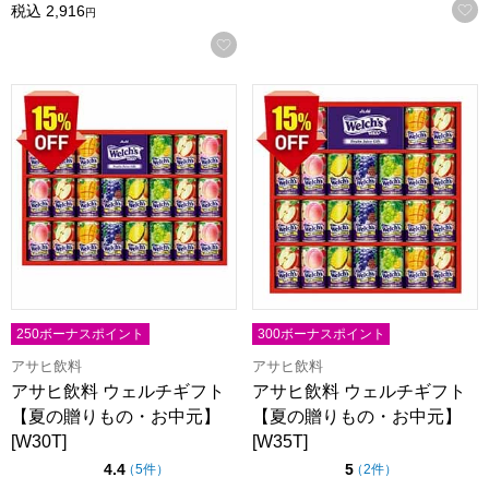
税込
2,916
円
お気に入りに登録する
アサヒ飲料 ウェルチギフト【夏の贈りもの・お中元】[W30T]
アサヒ飲料 ウェルチギフト【夏
250ボーナスポイント
300ボーナスポイント
アサヒ飲料
アサヒ飲料
アサヒ飲料 ウェルチギフト
アサヒ飲料 ウェルチギフト
【夏の贈りもの・お中元】
【夏の贈りもの・お中元】
[W30T]
[W35T]
点（5点満点中）
点（5点満点中）
4.4
5
の評価
の評価
（
5件
）
（
2件
）