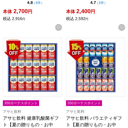
点（5点満点中）
点（5点満点中）
4.8
4.7
の評価
の評価
（
4件
）
（
3件
）
2,700
2,400
本体
円
本体
円
税込
2,916
税込
2,592
円
円
お気に入りに登録する
アサヒ飲料 健康乳酸菌ギフト【夏の贈りもの・お中元】[KNG3
アサヒ飲料 バラエティギフト【
350ボーナスポイント
350ボーナスポイント
アサヒ飲料
アサヒ飲料
アサヒ飲料 健康乳酸菌ギフ
アサヒ飲料 バラエティギフ
ト【夏の贈りもの・お中
ト【夏の贈りもの・お中