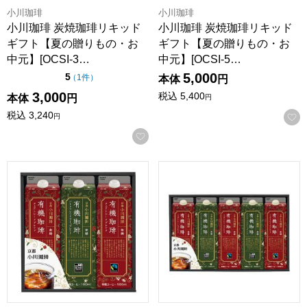
小川珈琲
小川珈琲
小川珈琲 炭焼珈琲リキッド
小川珈琲 炭焼珈琲リキッド
ギフト【夏の贈りもの・お
ギフト【夏の贈りもの・お
中元】[OCSI-3…
中元】[OCSI-5…
5,000
点（5点満点中）
5
の評価
（
1件
）
本体
円
3,000
税込
5,400
本体
円
円
税込
3,240
円
お気に入りに登録する
小川珈琲 有機珈琲リキッドギフト【夏の贈りもの・お中元】[OC
小川珈琲 有機珈琲リキッドギフ