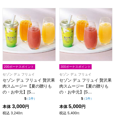
セゾン デュ フリュイ 贅沢果肉スムージー【夏の贈りもの・お中元
セゾン デュ フリュイ 贅沢果肉
200ボーナスポイント
300ボーナスポイント
セゾン デュ フリュイ
セゾン デュ フリュイ
セゾン デュ フリュイ 贅沢果
セゾン デュ フリュイ 贅沢果
肉スムージー【夏の贈りも
肉スムージー【夏の贈りも
の・お中元】[S…
の・お中元】[S…
点（5点満点中）
点（5点満点中）
5
5
の評価
の評価
（
1件
）
（
1件
）
3,000
5,000
本体
円
本体
円
税込
3,240
税込
5,400
円
円