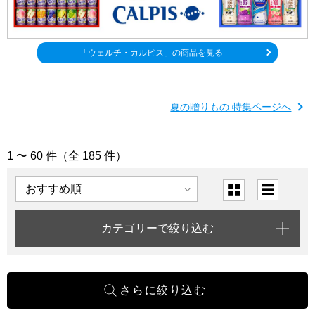
「ウェルチ・カルピス」
の商品を見る
夏の贈りもの 特集ページへ
1 〜 60 件（全 185 件）
「飲料」の商品一覧
表示順
表示切替
カテゴリーで絞り込む