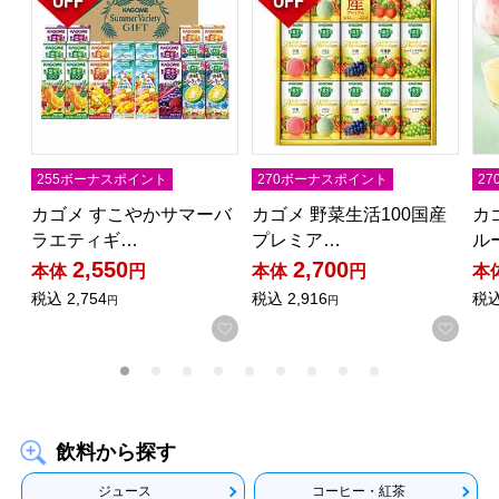
255ボーナスポイント
270ボーナスポイント
2
カゴメ すこやかサマーバ
カゴメ 野菜生活100国産
カ
ラエティギ…
プレミア…
ル
2,550
2,700
本体
円
本体
円
本
税込
2,754
税込
2,916
税
円
円
お気に入りに登録する
お気
飲料から探す
ジュース
コーヒー・紅茶