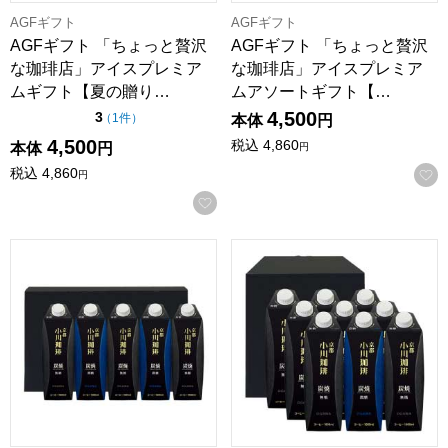
AGFギフト
AGFギフト
AGFギフト 「ちょっと贅沢
AGFギフト 「ちょっと贅沢
な珈琲店」アイスプレミア
な珈琲店」アイスプレミア
ムギフト【夏の贈り…
ムアソートギフト【…
4,500
点（5点満点中）
3
の評価
（
1件
）
本体
円
4,500
税込
4,860
本体
円
円
税込
4,860
円
お気に入りに登録する
小川珈琲 炭焼珈琲リキッドギフト【夏の贈りもの・お中元】[OCS
小川珈琲 炭焼珈琲リキッドギフ