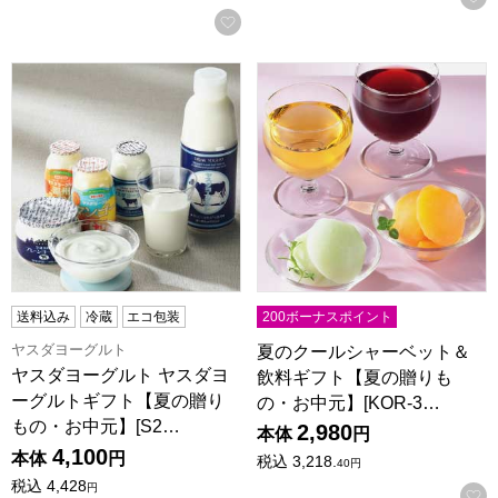
お気に入りに登録する
ヤスダヨーグルト ヤスダヨーグルトギフト【夏の贈りもの・お中
夏のクールシャーベット＆飲料ギ
送料込み
冷蔵
エコ包装
200ボーナスポイント
ヤスダヨーグルト
夏のクールシャーベット＆
ヤスダヨーグルト ヤスダヨ
飲料ギフト【夏の贈りも
ーグルトギフト【夏の贈り
の・お中元】[KOR-3…
もの・お中元】[S2…
2,980
本体
円
4,100
本体
円
税込
3,218.
40
円
税込
4,428
円