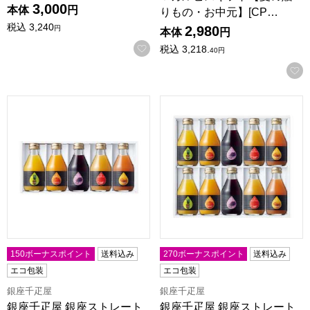
3,000
本体
円
りもの・お中元】[CP…
税込
3,240
2,980
円
本体
円
お気に入りに登録する
税込
3,218.
40
円
銀座千疋屋 銀座ストレートジュース【夏の贈りもの・お中元】[P
銀座千疋屋 銀座ストレートジュ
150ボーナスポイント
送料込み
270ボーナスポイント
送料込み
エコ包装
エコ包装
銀座千疋屋
銀座千疋屋
銀座千疋屋 銀座ストレート
銀座千疋屋 銀座ストレート