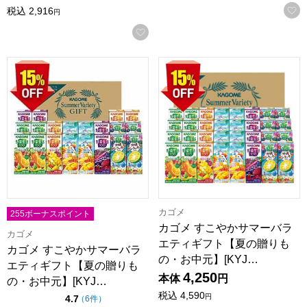
税込
2,916
円
お気に入りに登録する
カゴメ すこやかサマーバラエティギフト【夏の贈りもの・お中元】
カゴメ すこやかサマーバラエテ
カゴメ
255ボーナスポイント
カゴメ すこやかサマーバラ
カゴメ
エティギフト【夏の贈りも
カゴメ すこやかサマーバラ
の・お中元】[KYJ…
エティギフト【夏の贈りも
4,250
本体
円
の・お中元】[KYJ…
税込
4,590
点（5点満点中）
円
4.7
の評価
（
6件
）