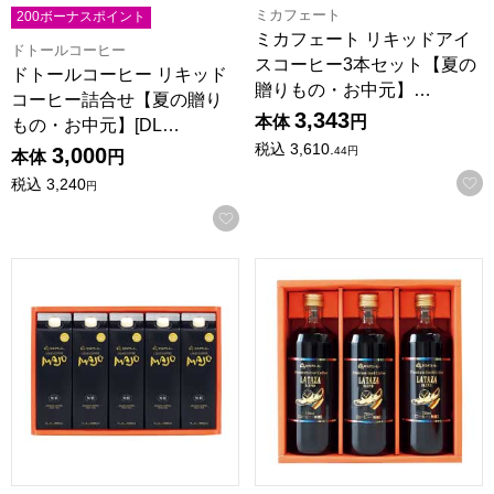
ミカフェート
200ボーナスポイント
ミカフェート リキッドアイ
ドトールコーヒー
スコーヒー3本セット【夏の
ドトールコーヒー リキッド
贈りもの・お中元】…
コーヒー詰合せ【夏の贈り
3,343
本体
円
もの・お中元】[DL…
税込
3,610.
3,000
44
円
本体
円
税込
3,240
円
お気に入りに登録する
ミカド珈琲 MAJOリキッドコーヒー無糖ギフト【夏の贈りもの・
ミカド珈琲 プレミアムアイスコ