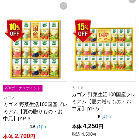
お気に入りに登録する
カゴメ 野菜生活100国産プレミアム【夏の贈りもの・お中元】[Y
カゴメ 野菜生活100国産プレミ
カゴメ
270ボーナスポイント
カゴメ 野菜生活100国産プレ
カゴメ
ミアム【夏の贈りもの・お
カゴメ 野菜生活100国産プレ
中元】[YP-5…
ミアム【夏の贈りもの・お
点（5点満点中）
5
の評価
（
4件
）
中元】[YP-3…
4,250
本体
円
点（5点満点中）
4.6
の評価
（
7件
）
税込
4,590
2,700
円
本体
円