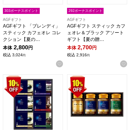
303ボーナスポイント
292ボーナスポイント
AGFギフト
AGFギフト
AGFギフト 「ブレンディ」
AGFギフト スティック カフ
スティック カフェオレ コレ
ェオレ＆ブラック アソート
クション【夏の…
ギフト【夏の贈…
2,800
2,700
本体
円
本体
円
税込
3,024
税込
2,916
円
円
お気に入りに登録する
AGFギフト 「ちょっと贅沢な珈琲店」ドリップコーヒーギフト
AGFギフト プレミアムインス