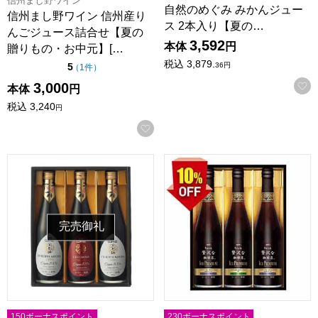
信州まし野ワイン
自然のめぐみ みかんジュー
信州まし野ワイン 信州産り
ス 2本入り【夏の…
んごジュース詰合せ【夏の
3,592
本体
円
贈りもの・お中元】[…
税込
3,879.
点（5点満点中）
36
円
5
の評価
（
1件
）
3,000
本体
円
税込
3,240
円
お気に入りに登録する
KEY プレミアムアイスコーヒーギフト【夏の贈りもの・お中元】[
AGFギフト 「ちょっと贅沢な
完売御礼
150ボーナスポイント
230ボーナスポイント