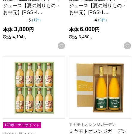
ジュース【夏の贈りもの・
ジュース【夏の贈りもの・
お中元】[PGS-4…
お中元】[PGS-1…
点（5点満点中）
点（5点満点中）
5
4
の評価
の評価
（
1件
）
（
3件
）
3,800
6,000
本体
円
本体
円
税込
4,104
税込
6,480
円
円
お気に入りに登録する
信州まし野ワイン 信州産りんごジュース詰合せ【夏の贈りもの・
ミヤモトオレンジガーデン 自
ミヤモトオレンジガーデン
120ボーナスポイント
ミヤモトオレンジガーデン