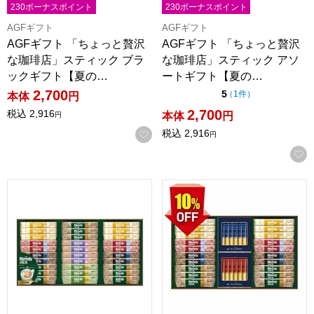
230ボーナスポイント
230ボーナスポイント
AGFギフト
AGFギフト
AGFギフト 「ちょっと贅沢
AGFギフト 「ちょっと贅沢
な珈琲店」スティック ブラ
な珈琲店」スティック アソ
ックギフト【夏の…
ートギフト【夏の…
2,700
点（5点満点中）
5
の評価
（
1件
）
本体
円
2,700
税込
2,916
本体
円
円
税込
2,916
お気に入りに登録する
円
AGFギフト 「ブレンディ」スティック カフェオレ コレクション
AGFギフト スティック カフ