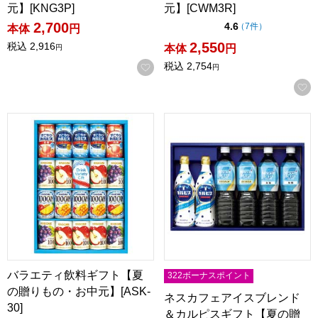
元】[KNG3P]
元】[CWM3R]
2,700
点（5点満点中）
4.6
の評価
（
7件
）
本体
円
2,550
税込
2,916
本体
円
円
税込
2,754
お気に入りに登録する
円
バラエティ飲料ギフト【夏の贈りもの・お中元】[ASK-30]
ネスカフェアイスブレンド＆カル
バラエティ飲料ギフト【夏
322ボーナスポイント
の贈りもの・お中元】[ASK-
ネスカフェアイスブレンド
30]
＆カルピスギフト【夏の贈