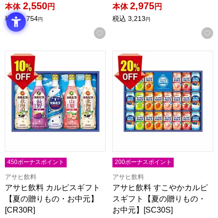
2,550
2,975
本体
円
本体
円
税込
2,754
税込
3,213
円
円
お気に入りに登録する
アサヒ飲料 カルピスギフト【夏の贈りもの・お中元】[CR30R
アサヒ飲料 すこやかカルピスギ
450ボーナスポイント
200ボーナスポイント
アサヒ飲料
アサヒ飲料
アサヒ飲料 カルピスギフト
アサヒ飲料 すこやかカルピ
【夏の贈りもの・お中元】
スギフト【夏の贈りもの・
[CR30R]
お中元】[SC30S]