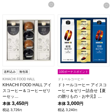
お気に入りに登録する
KIHACHI FOOD HALL アイスコーヒー＆コーヒーゼリーセ
ドトールコーヒー アイスコーヒ
送料込み
無包装
100ボーナスポイント
KIHACHI FOOD HALL
ドトールコーヒー
KIHACHI FOOD HALL アイ
ドトールコーヒー アイスコ
スコーヒー＆コーヒーゼリ
ーヒー＆ゼリー詰合せ【夏
ーセッ…
の贈りもの・お中元】…
3,450
3,000
本体
円
本体
円
税込
3,726
税込
3,240
円
円