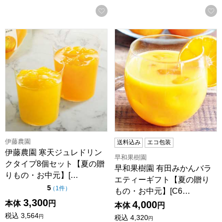
お気に入りに登録する
伊藤農園 寒天ジュレドリンクタイプ8個セット【夏の贈りもの・
早和果樹園 有田みかんバラエテ
伊藤農園
送料込み
エコ包装
伊藤農園 寒天ジュレドリン
早和果樹園
クタイプ8個セット【夏の贈
早和果樹園 有田みかんバラ
りもの・お中元】[…
エティーギフト【夏の贈り
点（5点満点中）
5
の評価
（
1件
）
もの・お中元】[C6…
3,300
本体
円
4,000
本体
円
税込
3,564
円
税込
4,320
円