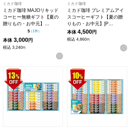
ミカド珈琲
ミカド珈琲
ミカド珈琲 MAJOリキッド
ミカド珈琲 プレミアムアイ
コーヒー無糖ギフト【夏の
スコーヒーギフト【夏の贈
贈りもの・お中元】…
りもの・お中元】[P…
4,500
点（5点満点中）
5
の評価
（
1件
）
本体
円
3,000
税込
4,860
本体
円
円
税込
3,240
円
お気に入りに登録する
AGFギフト 「ブレンディ」スティック アイス＆ホットオレ ギ
AGFギフト 「ブレンディ」ス