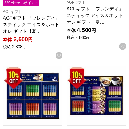
AGFギフト
220ボーナスポイント
AGFギフト 「ブレンディ」
AGFギフト
スティック アイス＆ホット
AGFギフト 「ブレンディ」
オレ ギフト【夏…
スティック アイス＆ホット
4,500
本体
円
オレ ギフト【夏…
税込
4,860
2,600
円
本体
円
税込
2,808
円
お気に入りに登録する
AGFギフト 「ちょっと贅沢な珈琲店」スティック ブラックギフ
AGFギフト 「ちょっと贅沢な