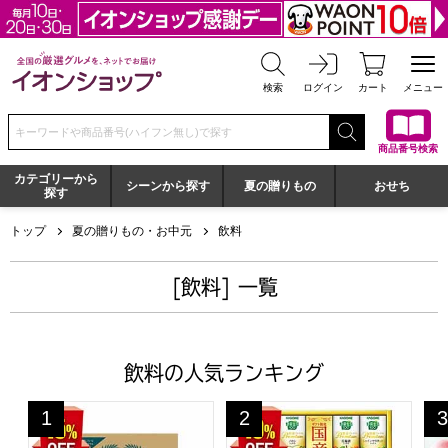
全国の厳選グルメを、ネットでお届け イオンショップ
検索
ログイン
カート
メニュー
検索キーワードまたは商品番号を入力してください
商品番号検索
カテゴリーから
シーンから探す
夏の贈りもの
おせち
探す
トップ
夏の贈りもの・お中元
飲料
[飲料] 一覧
飲料の人気ランキング
カゴメ すこやかサマーバラエティギフト【夏の贈りもの・お中元
カゴメ 野菜生活100国産プレミ
カ
1
2
3
位
位
位