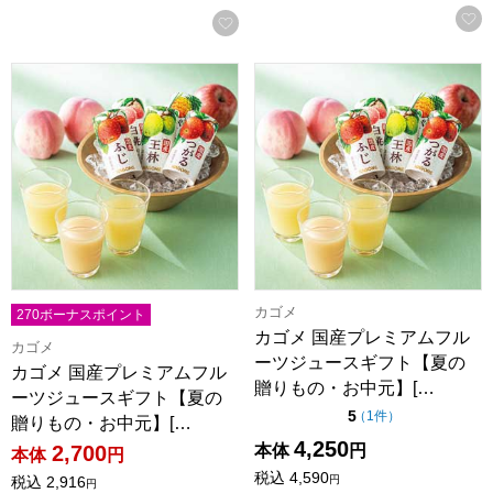
お気に入りに登録する
カゴメ 国産プレミアムフルーツジュースギフト【夏の贈りもの・お
カゴメ 国産プレミアムフルーツ
カゴメ
270ボーナスポイント
カゴメ 国産プレミアムフル
カゴメ
ーツジュースギフト【夏の
カゴメ 国産プレミアムフル
贈りもの・お中元】[…
ーツジュースギフト【夏の
点（5点満点中）
5
の評価
（
1件
）
贈りもの・お中元】[…
4,250
本体
円
2,700
本体
円
税込
4,590
円
税込
2,916
円