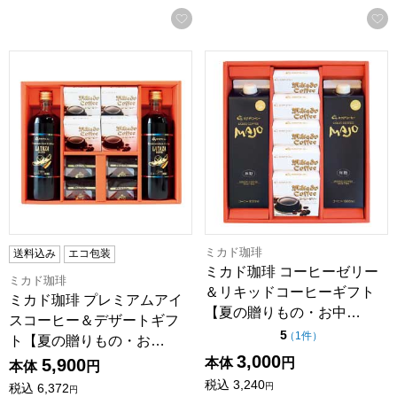
お気に入りに登録する
ミカド珈琲 プレミアムアイスコーヒー＆デザートギフト【夏の贈
ミカド珈琲 コーヒーゼリー＆リ
ミカド珈琲
送料込み
エコ包装
ミカド珈琲 コーヒーゼリー
ミカド珈琲
＆リキッドコーヒーギフト
ミカド珈琲 プレミアムアイ
【夏の贈りもの・お中…
スコーヒー＆デザートギフ
点（5点満点中）
5
の評価
（
1件
）
ト【夏の贈りもの・お…
3,000
本体
円
5,900
本体
円
税込
3,240
円
税込
6,372
円