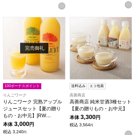
お気に入りに登録する
りんごワーク 完熟アップルジュースセット【夏の贈りもの・お中
高善商店 純米甘酒3種セット
完売御礼
100ボーナスポイント
送料込み
エコ包装
りんごワーク
高善商店
りんごワーク 完熟アップル
高善商店 純米甘酒3種セット
ジュースセット【夏の贈り
【夏の贈りもの・お中元】
もの・お中元】[RW…
3,300
本体
円
3,000
本体
円
税込
3,564
円
税込
3,240
円