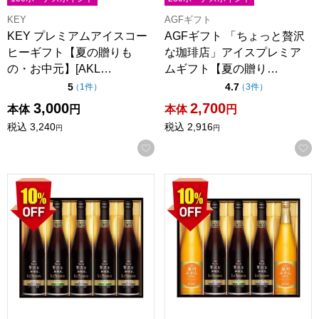
KEY
AGFギフト
KEY プレミアムアイスコー
AGFギフト 「ちょっと贅沢
ヒーギフト【夏の贈りも
な珈琲店」アイスプレミア
の・お中元】[AKL…
ムギフト【夏の贈り…
点（5点満点中）
点（5点満点中）
5
4.7
の評価
の評価
（
1件
）
（
3件
）
3,000
2,700
本体
円
本体
円
税込
3,240
税込
2,916
円
円
お気に入りに登録する
AGFギフト 「ちょっと贅沢な珈琲店」アイスプレミアムギフト
AGFギフト 「ちょっと贅沢な