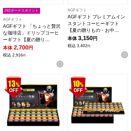
AGFギフト
292ボーナスポイント
AGFギフト プレミアムイン
AGFギフト
スタントコーヒーギフト
AGFギフト 「ちょっと贅沢
【夏の贈りもの・お中…
な珈琲店」ドリップコーヒ
3,150
本体
円
ーギフト【夏の贈り…
税込
3,402
2,700
円
本体
円
税込
2,916
円
お気に入りに登録する
AGFギフト 「ブレンディ」ポーションアソートギフト【夏の贈り
AGFギフト 「ブレンディ」ポ