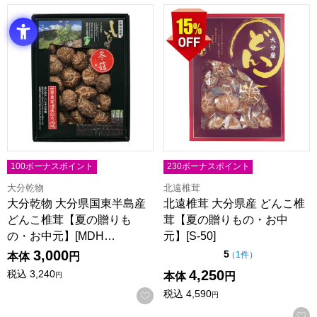
大分乾物 大分県国東半島産 どんこ椎茸【夏の贈りもの・お中元】
北遠椎茸 大分県産 どんこ椎茸【
100ボーナスポイント
230ボーナスポイント
大分乾物
北遠椎茸
大分乾物 大分県国東半島産
北遠椎茸 大分県産 どんこ椎
どんこ椎茸【夏の贈りも
茸【夏の贈りもの・お中
の・お中元】[MDH…
元】[S-50]
3,000
点（5点満点中）
5
の評価
（
1件
）
本体
円
4,250
税込
3,240
本体
円
円
税込
4,590
お気に入りに登録する
円