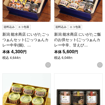
送料込み
エコ包装
送料込み
エコ包装
新潟 能水商店 にいがたごっ
新潟 能水商店 にいがたご飯
つぁんセット(ごっつぁんカ
のお供セット(ごっつぁんカ
レー中辛(個)、…
レー中辛、甘えび…
4,300
5,600
本体
円
本体
円
税込
4,644
税込
6,048
円
円
お気に入りに登録する
新潟 能水商店 にいがた佐渡荒海サーモン中骨水煮缶詰6缶セ
新潟 新潟小川屋 ご飯にひとさ