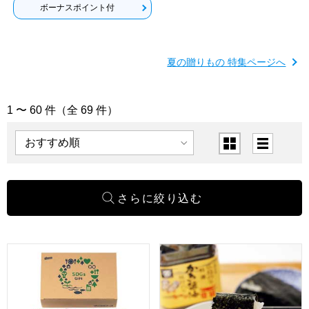
ボーナスポイント付
夏の贈りもの 特集ページへ
1 〜 60 件（全 69 件）
「海苔・乾物・瓶缶詰」の商品一覧
表示順
表示切替
はごろもフーズ SDGsシーチキンギフト【夏の贈りもの・お中元】
広島海苔 特選かき醤油味付のり