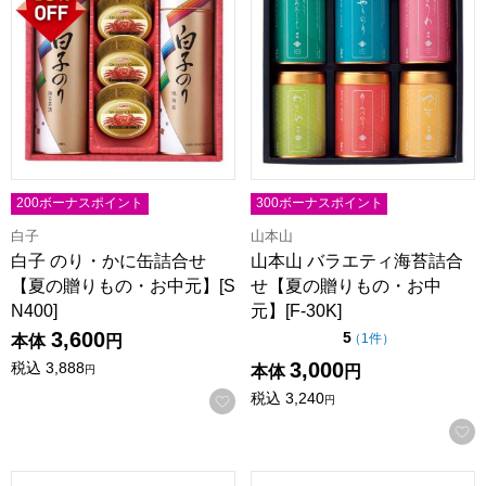
200ボーナスポイント
300ボーナスポイント
白子
山本山
白子 のり・かに缶詰合せ
山本山 バラエティ海苔詰合
【夏の贈りもの・お中元】[S
せ【夏の贈りもの・お中
N400]
元】[F-30K]
3,600
点（5点満点中）
5
の評価
（
1件
）
本体
円
3,000
税込
3,888
本体
円
円
税込
3,240
お気に入りに登録する
円
山本山 海苔詰合せ【夏の贈りもの・お中元】[YL-50N]
山本山 海苔・海苔茶漬け詰合せ