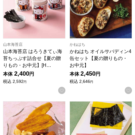
山本海苔店
かねはち
山本海苔店 はろうきてぃ海
かねはち オイルサバディン4
苔ちっぷす詰合せ【夏の贈
缶セット【夏の贈りもの・
りもの・お中元】[H…
お中元】
2,400
2,450
本体
円
本体
円
税込
2,592
税込
2,646
円
円
お気に入りに登録する
KIHACHI FOOD HALL ナッツギフト3種3袋入【夏の贈りもの
山本山 のりせんべい柚子・梅風味