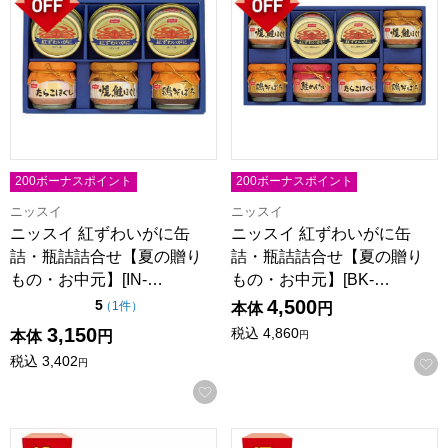
200ボーナスポイント
200ボーナスポイント
ニッスイ
ニッスイ
ニッスイ 紅ずわいがに缶
ニッスイ 紅ずわいがに缶
詰・瓶詰詰合せ【夏の贈り
詰・瓶詰詰合せ【夏の贈り
もの・お中元】[IN-…
もの・お中元】[BK-…
4,500
点（5点満点中）
5
の評価
（
1件
）
本体
円
3,150
税込
4,860
本体
円
円
税込
3,402
円
お気に入りに登録する
ニッスイ 紅ずわいがに缶詰詰合せ【夏の贈りもの・お中元】[NK
マルハニチロ かに缶詰セット【