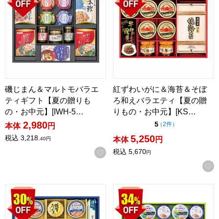
磯じまん＆マルトモバラエ
紅ずわいがに＆海苔＆そぼ
ティギフト【夏の贈りも
ろ和えバラエティ【夏の贈
の・お中元】[IWH-5…
りもの・お中元】[KS…
2,980
点（5点満点中）
5
の評価
（
2件
）
本体
円
5,250
税込
3,218.
本体
円
40
円
税込
5,670
お気に入りに登録する
円
キッコーマン濃いだし本つゆ＆素麺バラエティギフト【夏の贈りも
日清オイル＆はごろもシーフード