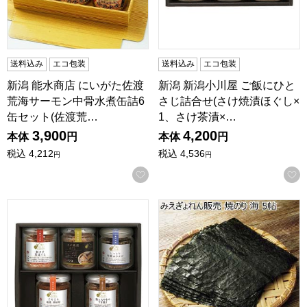
送料込み
エコ包装
送料込み
エコ包装
新潟 能水商店 にいがた佐渡
新潟 新潟小川屋 ご飯にひと
荒海サーモン中骨水煮缶詰6
さじ詰合せ(さけ焼漬ほぐし×
缶セット(佐渡荒…
1、さけ茶漬×…
3,900
4,200
本体
円
本体
円
税込
4,212
税込
4,536
円
円
お気に入りに登録する
新潟 新潟小川屋 ご飯にひとさじ詰合せ(さけ焼漬ほぐし×1
みえぎょれん販売 焼のり 海 