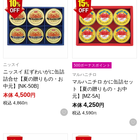
ニッスイ
500ボーナスポイント
ニッスイ 紅ずわいがに缶詰
マルハニチロ
詰合せ【夏の贈りもの・お
マルハニチロ かに缶詰セッ
中元】[NK-50B]
ト【夏の贈りもの・お中
4,500
本体
円
元】[MZ-5A]
税込
4,860
4,250
円
本体
円
お気に入りに登録する
税込
4,590
円
大森屋 のり・かに缶・瓶詰・お茶漬詰合せ【夏の贈りもの・お中元
大森屋 のり・瓶詰詰合せ【夏の贈