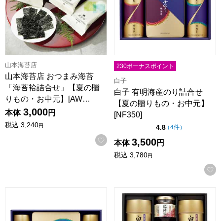
山本海苔店
230ボーナスポイント
山本海苔店 おつまみ海苔
白子
「海苔袷詰合せ」【夏の贈
白子 有明海産のり詰合せ
りもの・お中元】[AW…
【夏の贈りもの・お中元】
3,000
本体
円
[NF350]
税込
3,240
点（5点満点中）
円
4.8
の評価
（
4件
）
お気に入りに登録する
3,500
本体
円
税込
3,780
円
白子 有明海産のり詰合せ【夏の贈りもの・お中元】[NF500]
白子 のり・酒悦佃煮詰合せ【夏