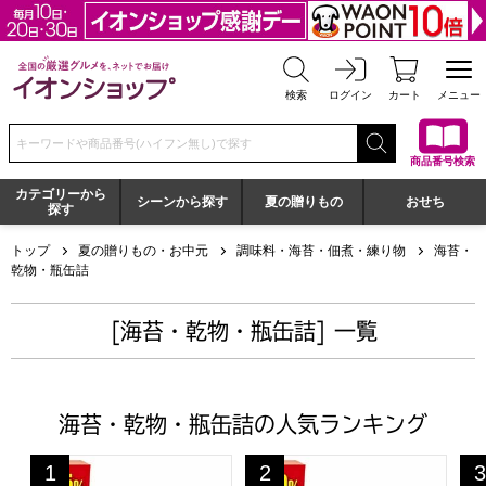
全国の厳選グルメを、ネットでお届け イオンショップ
検索
ログイン
カート
メニュー
検索キーワードまたは商品番号を入力してください
商品番号検索
カテゴリーから
シーンから探す
夏の贈りもの
おせち
探す
トップ
夏の贈りもの・お中元
調味料・海苔・佃煮・練り物
海苔・
乾物・瓶缶詰
[海苔・乾物・瓶缶詰] 一覧
海苔・乾物・瓶缶詰の人気ランキング
キョクヨー＆宝幸＆ウミオスかに缶詰ギフト【夏の贈りもの・お
キョクヨー紅ずわいがに＆焼鮭ほ
白
1
2
3
位
位
位