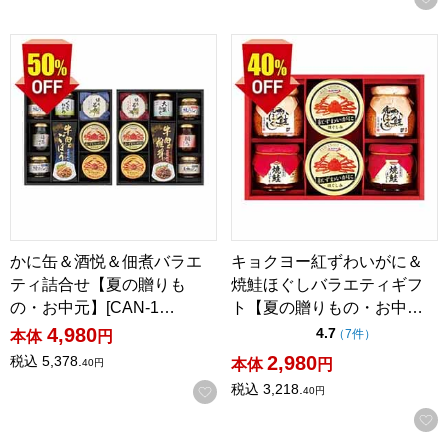
かに缶＆酒悦＆佃煮バラエティ詰合せ【夏の贈りもの・お中元】[C
キョクヨー紅ずわいがに＆焼鮭ほ
かに缶＆酒悦＆佃煮バラエ
キョクヨー紅ずわいがに＆
ティ詰合せ【夏の贈りも
焼鮭ほぐしバラエティギフ
の・お中元】[CAN-1…
ト【夏の贈りもの・お中…
4,980
点（5点満点中）
4.7
の評価
（
7件
）
本体
円
2,980
税込
5,378.
本体
円
40
円
税込
3,218.
お気に入りに登録する
40
円