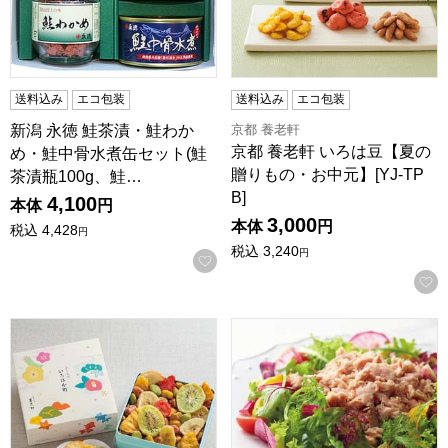
送料込み
エコ包装
送料込み
エコ包装
京都 養老軒
新潟 永徳 鮭茶漬・鮭わか
京都 養老軒 いろは豆【夏の
め・鮭中骨水煮缶セット(鮭
贈りもの・お中元】[YJ-TP
茶漬瓶100g、鮭…
B]
4,100
本体
円
3,000
本体
円
税込
4,428
円
税込
3,240
円
お気に入りに登録する
京都 養老軒 ふくよせ「いろは小町」【夏の贈りもの・お中元】[Y
はごろもフーズ シーチキンSmi