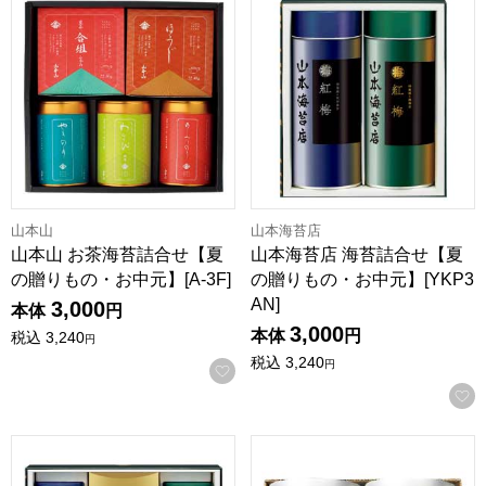
山本山
山本海苔店
山本山 お茶海苔詰合せ【夏
山本海苔店 海苔詰合せ【夏
の贈りもの・お中元】[A-3F]
の贈りもの・お中元】[YKP3
AN]
3,000
本体
円
3,000
本体
円
税込
3,240
円
税込
3,240
円
お気に入りに登録する
山本海苔店 海苔詰合せ【夏の贈りもの・お中元】[YOT5AN]
浜乙女 有明海産味付海苔詰合せ