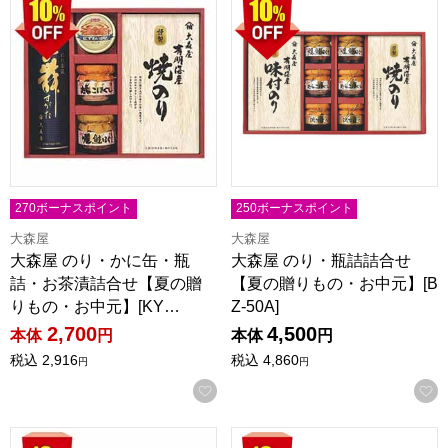
270ボーナスポイント
250ボーナスポイント
大森屋
大森屋
大森屋 のり・かに缶・瓶
大森屋 のり・瓶詰詰合せ
詰・お茶漬詰合せ【夏の贈
【夏の贈りもの・お中元】[B
りもの・お中元】[KY…
Z-50A]
2,700
4,500
本体
円
本体
円
税込
2,916
税込
4,860
円
円
お気に入りに登録する
ニコニコのり 海苔・缶瓶詰合せ【夏の贈りもの・お中元】[MB-
ニコニコのり 海苔・缶瓶・お茶