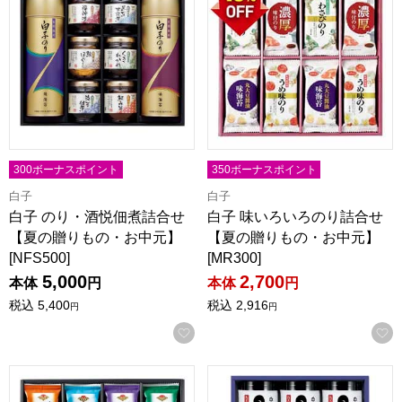
300ボーナスポイント
350ボーナスポイント
白子
白子
白子 のり・酒悦佃煮詰合せ
白子 味いろいろのり詰合せ
【夏の贈りもの・お中元】
【夏の贈りもの・お中元】
[NFS500]
[MR300]
5,000
2,700
本体
円
本体
円
税込
5,400
税込
2,916
円
円
お気に入りに登録する
白子 彩りのり詰合せ【夏の贈りもの・お中元】[CL300]
白子 卓上味のり詰合せ【夏の贈