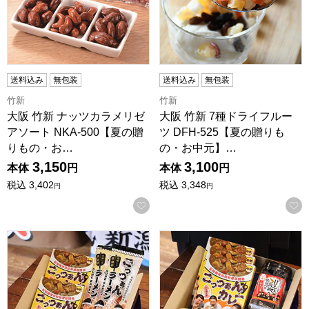
送料込み
無包装
送料込み
無包装
竹新
竹新
大阪 竹新 ナッツカラメリゼ
大阪 竹新 7種ドライフルー
アソート NKA-500【夏の贈
ツ DFH-525【夏の贈りも
りもの・お…
の・お中元】…
3,150
3,100
本体
円
本体
円
税込
3,402
税込
3,348
円
円
お気に入りに登録する
新潟 能水商店 にいがたごっつぁんセット(ごっつぁんカレー中辛
新潟 能水商店 にいがたご飯