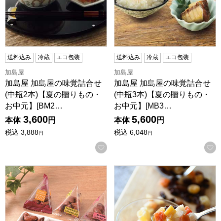
送料込み
冷蔵
エコ包装
送料込み
冷蔵
エコ包装
加島屋
加島屋
加島屋 加島屋の味覚詰合せ
加島屋 加島屋の味覚詰合せ
(中瓶2本)【夏の贈りもの・
(中瓶3本)【夏の贈りもの・
お中元】[BM2…
お中元】[MB3…
3,600
5,600
本体
円
本体
円
税込
3,888
税込
6,048
円
円
お気に入りに登録する
大阪 竹新 ナッツカラメリゼアソート NKA-500【夏の贈り
大阪 竹新 7種ドライフルーツ 