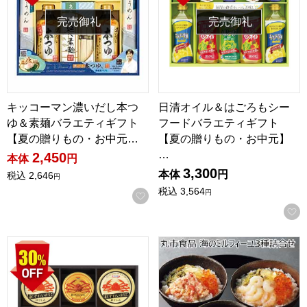
完売御礼
完売御礼
キッコーマン濃いだし本つ
日清オイル＆はごろもシー
ゆ＆素麺バラエティギフト
フードバラエティギフト
【夏の贈りもの・お中元…
【夏の贈りもの・お中元】
…
2,450
本体
円
3,300
本体
円
税込
2,646
円
税込
3,564
円
お気に入りに登録する
シーフードバラエティギフト【夏の贈りもの・お中元】[MHH-5
丸市食品 海のミルフィーユ3種