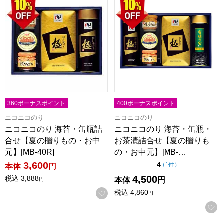
360ボーナスポイント
400ボーナスポイント
ニコニコのり
ニコニコのり
ニコニコのり 海苔・缶瓶詰
ニコニコのり 海苔・缶瓶・
合せ【夏の贈りもの・お中
お茶漬詰合せ【夏の贈りも
元】[MB-40R]
の・お中元】[MB-…
3,600
点（5点満点中）
4
の評価
（
1件
）
本体
円
4,500
税込
3,888
本体
円
円
税込
4,860
お気に入りに登録する
円