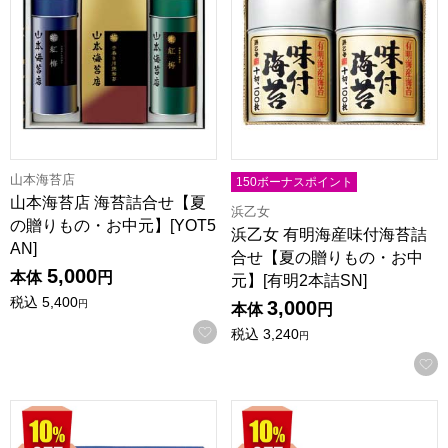
山本海苔店
150ボーナスポイント
山本海苔店 海苔詰合せ【夏
浜乙女
の贈りもの・お中元】[YOT5
浜乙女 有明海産味付海苔詰
AN]
合せ【夏の贈りもの・お中
5,000
本体
円
元】[有明2本詰SN]
税込
5,400
3,000
円
本体
円
お気に入りに登録する
税込
3,240
円
ニッスイ 紅ずわいがに缶詰・瓶詰詰合せ【夏の贈りもの・お中元】
ニッスイ 紅ずわいがに缶詰・瓶