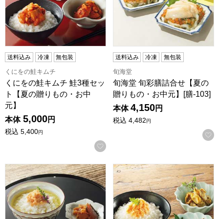
送料込み
冷凍
無包装
送料込み
冷凍
無包装
くにをの鮭キムチ
旬海堂
くにをの鮭キムチ 鮭3種セッ
旬海堂 旬彩膳詰合せ【夏の
ト【夏の贈りもの・お中
贈りもの・お中元】[膳-103]
元】
4,150
本体
円
5,000
本体
円
税込
4,482
円
税込
5,400
円
お気に入りに登録する
加島屋 加島屋の味覚詰合せ(中瓶2本)【夏の贈りもの・お中元】[
加島屋 加島屋の味覚詰合せ(中瓶