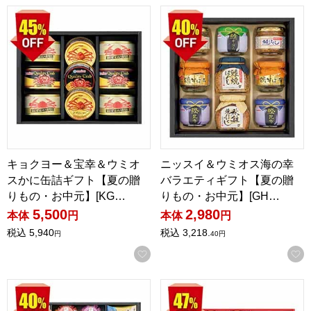
キョクヨー＆宝幸＆ウミオスかに缶詰ギフト【夏の贈りもの・お中
ニッスイ＆ウミオス海の幸バラエ
キョクヨー＆宝幸＆ウミオ
ニッスイ＆ウミオス海の幸
スかに缶詰ギフト【夏の贈
バラエティギフト【夏の贈
りもの・お中元】[KG…
りもの・お中元】[GH…
5,500
2,980
本体
円
本体
円
税込
5,940
税込
3,218.
円
40
円
お気に入りに登録する
磯じまん＆マルトモバラエティギフト【夏の贈りもの・お中元】[I
紅ずわいがに＆海苔＆そぼろ和え