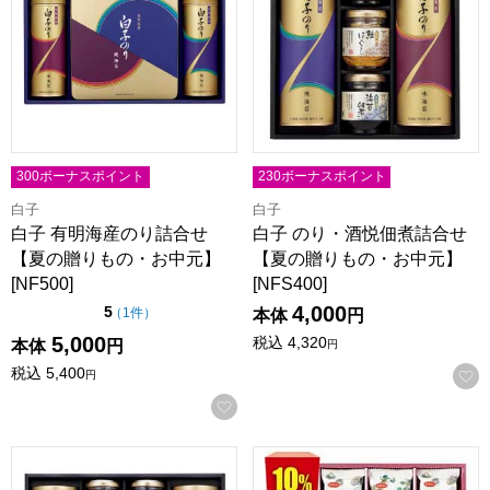
300ボーナスポイント
230ボーナスポイント
白子
白子
白子 有明海産のり詰合せ
白子 のり・酒悦佃煮詰合せ
【夏の贈りもの・お中元】
【夏の贈りもの・お中元】
[NF500]
[NFS400]
4,000
点（5点満点中）
5
の評価
（
1件
）
本体
円
5,000
税込
4,320
本体
円
円
税込
5,400
円
お気に入りに登録する
白子 のり・酒悦佃煮詰合せ【夏の贈りもの・お中元】[NFS50
白子 味いろいろのり詰合せ【夏