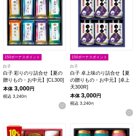
150ボーナスポイント
150ボーナスポイント
白子
白子
白子 彩りのり詰合せ【夏の
白子 卓上味のり詰合せ【夏
贈りもの・お中元】[CL300]
の贈りもの・お中元】[卓上
天300R]
3,000
本体
円
3,000
本体
円
税込
3,240
円
税込
3,240
円
お気に入りに登録する
白子 のり・かに缶詰合せ【夏の贈りもの・お中元】[SN400]
山本山 バラエティ海苔詰合せ【