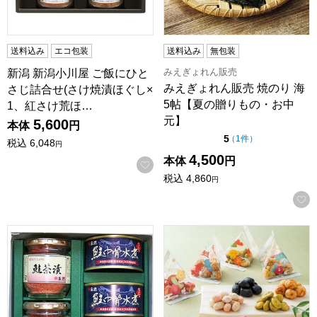
送料込み
エコ包装
送料込み
無包装
みえぎょれん販売
新潟 新潟小川屋 ご飯にひと
みえぎょれん販売 焼のり 海
さじ詰合せ(さけ焼漬ほぐし×
5帖【夏の贈りもの・お中
1、紅さけ荒ほ…
元】
5,600
本体
円
点（5点満点中）
5
の評価
（
1件
）
税込
6,048
円
4,500
本体
円
お気に入りに登録する
税込
4,860
円
新潟 永徳 鮭茶漬・鮭わかめ・鮭中骨水煮缶セット(鮭茶漬瓶1
京都 養老軒 いろは豆【夏の贈り