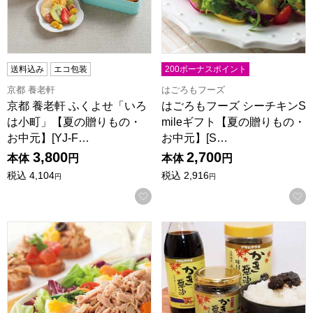
送料込み
エコ包装
200ボーナスポイント
京都 養老軒
はごろもフーズ
京都 養老軒 ふくよせ「いろ
はごろもフーズ シーチキンS
は小町」【夏の贈りもの・
mileギフト【夏の贈りもの・
お中元】[YJ-F…
お中元】[S…
3,800
2,700
本体
円
本体
円
税込
4,104
税込
2,916
円
円
お気に入りに登録する
はごろもフーズ シーチキンギフト【夏の贈りもの・お中元】[SE
アサムラサキ 朝紫かき醤油のり