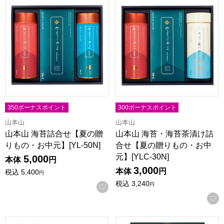
350ボーナスポイント
300ボーナスポイント
山本山
山本山
山本山 海苔詰合せ【夏の贈
山本山 海苔・海苔茶漬け詰
りもの・お中元】[YL-50N]
合せ【夏の贈りもの・お中
元】[YLC-30N]
5,000
本体
円
3,000
本体
円
税込
5,400
円
税込
3,240
円
お気に入りに登録する
山本山 お茶海苔詰合せ【夏の贈りもの・お中元】[A-3F]
山本海苔店 海苔詰合せ【夏の贈