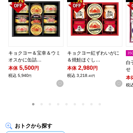
キョクヨー＆宝幸＆ウミ
キョクヨー紅ずわいがに
3
オスかに缶詰…
＆焼鮭ほぐし…
白
5,500
2,980
本体
円
本体
円
せ
税込
5,940
税込
3,218.
円
40円
本
お気に入りに登録する
お気
税
おトクから探す