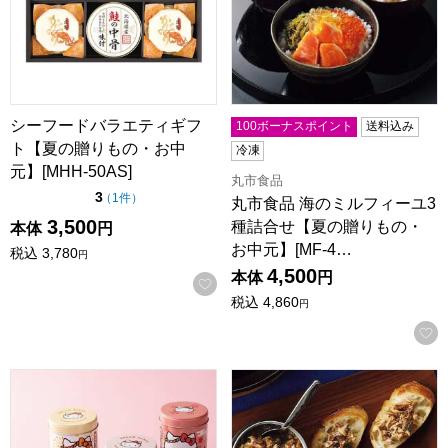
シーフードバラエティギフ
100ボーナスポイント
送料込み
ト【夏の贈りもの・お中
冷凍
元】[MHH-50AS]
丸市食品
点（5点満点中）
3
の評価
（
1件
）
丸市食品 海のミルフィーユ3
3,500
種詰合せ【夏の贈りもの・
本体
円
お中元】[MF-4…
税込
3,780
円
4,500
本体
円
お気に入りに登録する
税込
4,860
円
山本海苔店 はろうきてぃ海苔ちっぷす詰合せ【夏の贈りもの・お
かねはち オイルサバディン4