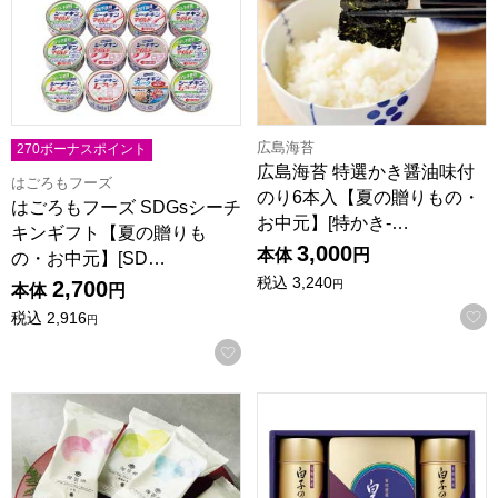
広島海苔
270ボーナスポイント
広島海苔 特選かき醤油味付
はごろもフーズ
のり6本入【夏の贈りもの・
はごろもフーズ SDGsシーチ
お中元】[特かき-…
キンギフト【夏の贈りも
3,000
本体
円
の・お中元】[SD…
税込
3,240
2,700
円
本体
円
税込
2,916
円
お気に入りに登録する
山本海苔店 おつまみ海苔「海苔袷詰合せ」【夏の贈りもの・お中
白子 有明海産のり詰合せ【夏の