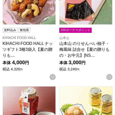
送料込み
無包装
300ボーナスポイント
KIHACHI FOOD HALL
山本山
KIHACHI FOOD HALL ナッ
山本山 のりせんべい柚子・
ツギフト3種3袋入【夏の贈
梅風味 詰合せ【夏の贈りも
りも…
の・お中元】[NS…
4,000
3,000
本体
円
本体
円
税込
4,320
税込
3,240
円
円
お気に入りに登録する
くにをの鮭キムチ 鮭3種セット【夏の贈りもの・お中元】
旬海堂 旬彩膳詰合せ【夏の贈り