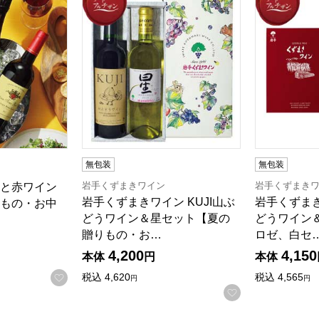
無包装
無包装
岩手くずまきワイン
岩手くずまき
と赤ワイン
岩手くずまきワイン KUJI山ぶ
岩手くずまき
もの・お中
どうワイン＆星セット【夏の
どうワイン
贈りもの・お…
ロゼ、白セ
4,200
4,150
本体
円
本体
お気に入りに登録する
税込
4,620
税込
4,565
円
円
お気に入りに登