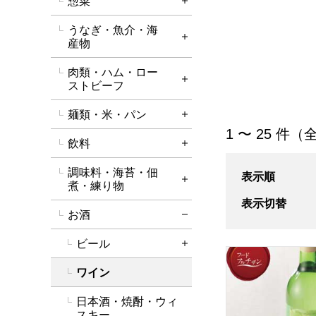
惣菜
詳細を開く
うなぎ・魚介・海
詳細を開く
産物
肉類・ハム・ロー
詳細を開く
ストビーフ
麺類・米・パン
詳細を開く
「ワイン」の商品
1 〜 25 件（
飲料
詳細を開く
調味料・海苔・佃
表示順
詳細を開く
煮・練り物
表示切替
お酒
詳細を閉じる
ビール
詳細を開く
岩手くずまきワイ
ワイン
日本酒・焼酎・ウィ
スキー