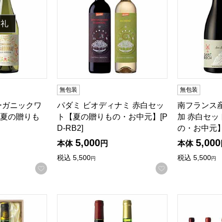
御礼
無包装
無包装
ーガニックワ
パダミ ビオディナミ 赤白セッ
南フランス
夏の贈りも
ト【夏の贈りもの・お中元】[P
加 赤白セ
D-RB2]
の・お中元】
5,000
5,000
本体
円
本体
税込
5,500
税込
5,500
円
円
お気に入りに登録する
お気に入りに登
 赤ワインセット【夏の贈りもの・お中元】[BX-RR2]
グレートヴィンテージ ボルドー産 赤ワインセッ
ボルドー産 