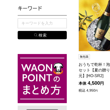
キーワード
検索したい商品のキーワードを入力してください。
無包装
おうちで乾杯！泡
セット【夏の贈り
元】[HO-SR2]
4,500
本体
円
税込
4,950
円