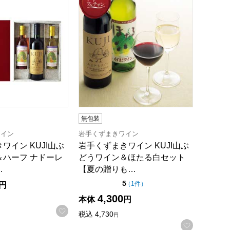
無包装
ワイン
岩手くずまきワイン
ワイン KUJI山ぶ
岩手くずまきワイン KUJI山ぶ
＆ハーフ ナドーレ
どうワイン＆ほたる白セット
…
【夏の贈りも…
点（5点満点中）
5
の評価
（
1件
）
円
4,300
本体
円
録する
お気に入りに登録する
税込
4,730
円
お気に入