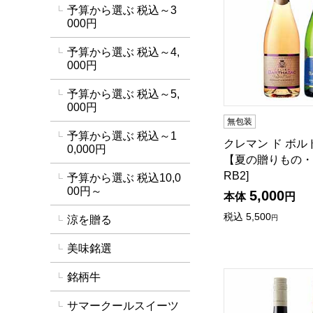
予算から選ぶ 税込～3
000円
予算から選ぶ 税込～4,
000円
予算から選ぶ 税込～5,
000円
無包装
予算から選ぶ 税込～1
クレマン ド ボ
0,000円
【夏の贈りもの・お
RB2]
予算から選ぶ 税込10,0
00円～
5,000
本体
円
税込
5,500
涼を贈る
円
美味銘選
エミリアーナ オー
銘柄牛
サマークールスイーツ