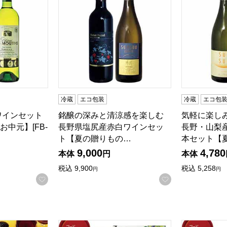
冷蔵
エコ包装
冷蔵
エコ包
ワインセット
銘醸の深みと清涼感を楽しむ
気軽に楽し
中元】[FB-
長野県塩尻産赤白ワインセッ
長野・山梨
ト【夏の贈りもの…
本セット【
9,000
4,780
本体
円
本体
税込
9,900
税込
5,258
円
円
お気に入りに登録する
お気に入りに登
検索したい金額を入力してください。
と赤ワインセット【夏の贈りもの・お中元】[HO-SR2]
岩手くずまきワイン KUJI山ぶどうワイン＆
岩手くずまき