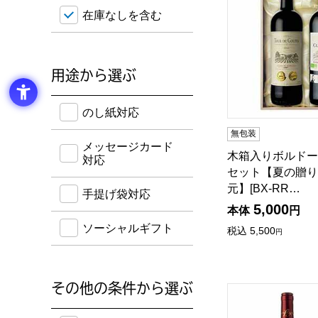
在庫のない商品を含めて検索することができます。
在庫なしを含む
用途から選ぶ
のし紙・メッセージカード・手提げ袋に対応してい
のし紙対応
無包装
メッセージカード
木箱入りボルドー
対応
セット【夏の贈り
元】[BX-RR…
手提げ袋対応
5,000
本体
円
ソーシャルギフト
税込
5,500
円
その他の条件から選ぶ
ボルドー産 赤白ワ
送料込み・ボーナスポイント付き・早得・期間限定