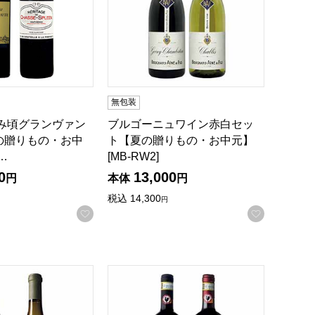
無包装
飲み頃グランヴァン
ブルゴーニュワイン赤白セッ
の贈りもの・お中
ト【夏の贈りもの・お中元】
…
[MB-RW2]
0
13,000
円
本体
円
税込
14,300
円
録する
お気に入りに登録する
お気に入
の贈りもの・お中元】[KT-RW2]
ア サンタクルーズマウンテン赤白セット【夏の贈りもの・お中元】
トスカーナを代表する老舗ワイナリー「ピ