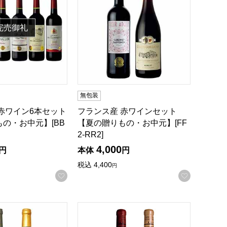
完売御礼
無包装
赤ワイン6本セット
フランス産 赤ワインセット
の・お中元】[BB
【夏の贈りもの・お中元】[FF
2-RR2]
4,000
円
本体
円
税込
4,400
円
録する
お気に入りに登録する
お気に入
白ワインセット【夏の贈りもの・お中元】
みたい日本ワイン 長野・山梨産の辛口白ワイン2本セット【夏
マスターソムリエの信州塩尻ワインセット【