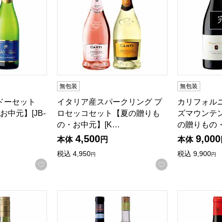
無包装
無包装
ルドーセット
イタリア産スパークリング プ
カリフォル
中元】[JB-
ロセッコセット【夏の贈りも
ズマウンテ
の・お中元】[K…
の贈りもの
4,500
9,000
本体
円
本体
税込
4,950
税込
9,900
円
円
お気に入りに登録する
お気に入りに登
ガニックワイン赤白セット【夏の贈りもの・お中元】[EM-CS2
パダミ ビオディナミ 赤白セット【夏の贈りもの・
南フランス産