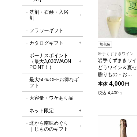
洗剤・石鹸・入浴
詳細を開く
剤
フラワーギフト
カタログギフト
無包装
詳細を開く
岩手くずまきワイン
ボーナスポイント
岩手くずまきワイン
（最大3,030WAON
詳細を開く
POINT！）
どうワイン＆夏セ
贈りもの・お…
最大50％OFFお得なギ
4,000
本体
円
フト
税込
4,400
円
大容量・ワケあり品
ネット限定
詳細を開く
クレマン ド ボル
北から南味めぐり
詳細を開く
｜じもののギフト