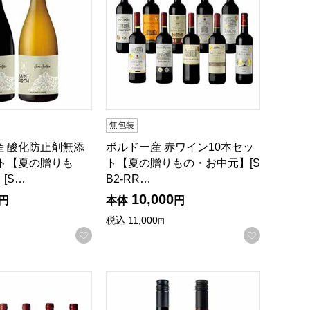
無包装
産 酸化防止剤無添
ボルドー産 赤ワイン10本セッ
ット【夏の贈りも
ト【夏の贈りもの・お中元】[S
[S…
B2-RR…
10,000
円
本体
円
税込
11,000
円
録する
お気に入りに登録する
お気に入
ト【夏の贈りもの・お中元】[VB2-RR2]
赤ワイン6本セット【夏の贈りもの・お中元】[BB3-RR6]
フランス産 赤ワインセット【夏の贈りもの・