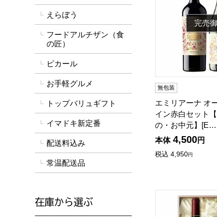
えらぼう
完売
フードアルチザン（食
の匠）
ピカール
お手軽グルメ
無包装
エミリアーナ オ
トップバリュギフト
イン赤白セット【
イマドキ新定番
の・お中元】[E…
4,500
本体
円
配送料込み
税込
4,950
円
常温配送品
木箱入りボルドー産
在庫から選ぶ