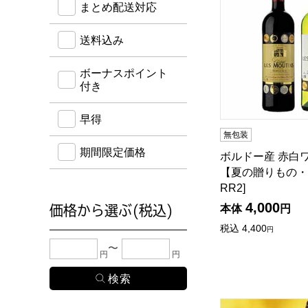
まとめ配送対応
送料込み
ボーナスポイント
付き
早得
無包装
期間限定価格
ボルドー産 赤白
【夏の贈りもの・お
RR2]
4,000
本体
円
価格から選ぶ(税込)
税込
4,400
円
下限金額・上限金額のどちらか１つまたは両方に、
円
円
おうちで乾杯！泡