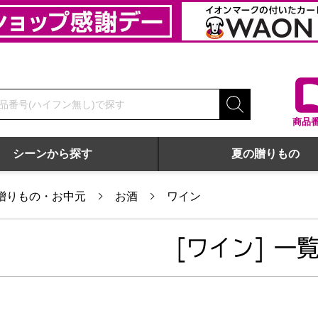
商品
シーンから探す
夏の贈りもの
贈りもの・お中元
お酒
ワイン
[ワイン] 一