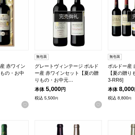
完売御礼
る商品から絞りこむことができます。
無包装
無包装
産 赤ワイン
グレートヴィンテージ ボルド
ボルドー産 
もの・お中
ー産 赤ワインセット【夏の贈
【夏の贈りも
りもの・お中元…
3-RR6]
5,000
8,000
本体
円
本体
税込
5,500
税込
8,800
円
円
お気に入りに登録する
お気に入りに登
インセット【夏の贈りもの・お中元】[FB-RR2]
銘醸の深みと清涼感を楽しむ 長野県塩尻産赤
気軽に楽し
商品から絞り込むことができます。