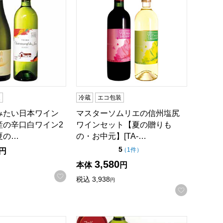
装
冷蔵
エコ包装
みたい日本ワイン
マスターソムリエの信州塩尻
産の辛口白ワイン2
ワインセット【夏の贈りも
夏の…
の・お中元】[TA-…
点（5点満点中）
5
の評価
（
1件
）
円
3,580
本体
円
録する
お気に入りに登録する
税込
3,938
円
お気に入
星セット【夏の贈りもの・お中元】
ワイン KUJI山ぶどうワイン＆ハーフ ナドーレロゼ、白セッ
岩手くずまきワイン KUJI山ぶどうワ