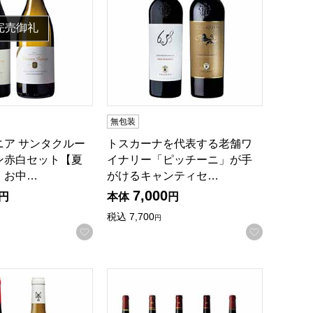
完売御礼
無包装
ニア サンタクルー
トスカーナを代表する老舗ワ
ン赤白セット【夏
イナリー「ピッチーニ」が手
・お中…
がけるキャンティセ…
7,000
円
本体
円
税込
7,700
円
録する
お気に入りに登録する
お気に入
]
お中元】[PD-RB2]
 酸化防止剤無添加 赤白セット【夏の贈りもの・お中元】[SF-S
ボルドー産 赤ワイン10本セット【夏の贈りも