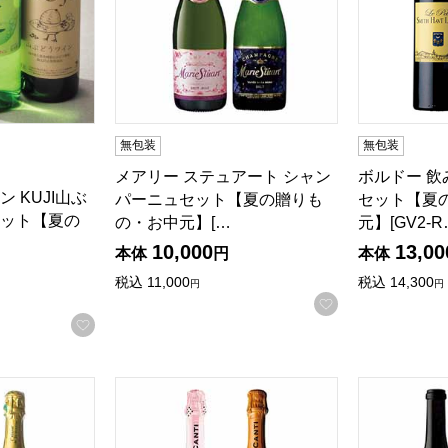
無包装
無包装
メアリー ステュアート シャン
ボルドー 
 KUJI山ぶ
パーニュセット【夏の贈りも
セット【夏
ット【夏の
の・お中元】[…
元】[GV2-R
10,000
13,00
本体
円
本体
税込
11,000
税込
14,300
円
円
お気に入りに登
お気に入りに登録する
ドーセット【夏の贈りもの・お中元】[JB-RB2]
イタリア産スパークリング プロセッコセット【夏
カリフォルニ