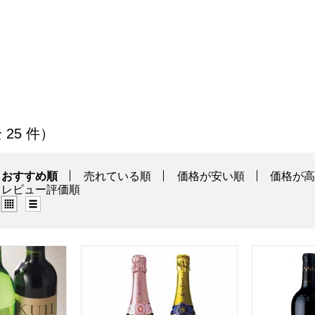
一覧
全 25 件）
おすすめ順
売れている順
価格が安い順
価格が
レビュー評価順
グリッド表示（タイル表示）
リスト表示
ン KUJI山ぶどうワイン＆夏セット【夏の贈りもの・お中元】
メアリー ステュアート シャンパーニュセット【
ボルドー 飲