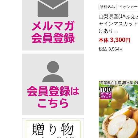
送料込み
イオンカー
山梨県産(JAふえ
ャインマスカット
けあり…
3,300
本体
円
税込
3,564
円
千葉県白井産 豊水梨