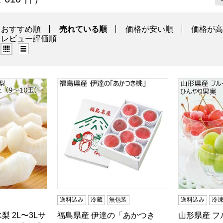
おすすめ順
売れている順
価格が安い順
価格が
レビュー評価順
グリッド表示（タイル表示）
リスト表示
 2L〜3Lサイズ 3kg以上(9〜10玉)【CB】
福島県産 伊達の「あかつき桃」(お届け期間：7/
山形県産 フ
商品から絞り込むことができます。
送料込み
冷蔵
無包装
送料込み
冷
梨 2L〜3Lサ
福島県産 伊達の「あかつき
山形県産 