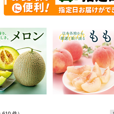
る商品から絞りこむことができます。
覧
 610 件）