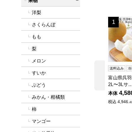
果物
詳細を閉じる
洋梨
富山県呉羽産
1
位
さくらんぼ
もも
梨
メロン
送料込み
冷
すいか
前の商品
富山県呉羽
2L〜3Lサ
ぶどう
4,58
本体
みかん・柑橘類
税込
4,946.
4
柿
マンゴー