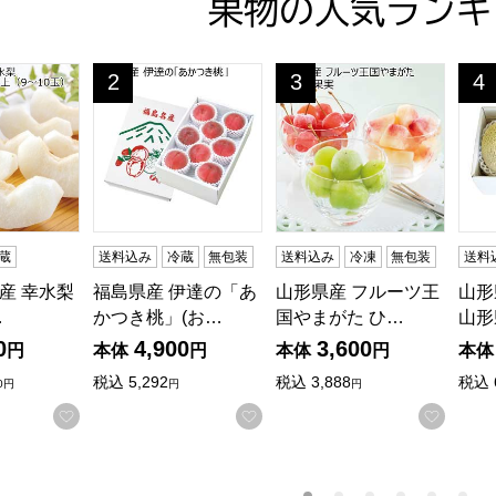
果物の人気ランキ
 幸水梨 2L〜3Lサイズ 3kg以上(9〜10玉)【CB】
福島県産 伊達の「あかつき桃」(お届け期間：7/16
山形県産 フルーツ王国やまがた
山形
2
3
4
位
位
位
蔵
送料込み
冷蔵
無包装
送料込み
冷凍
無包装
送料
産 幸水梨
福島県産 伊達の「あ
山形県産 フルーツ王
山形
…
かつき桃」(お…
国やまがた ひ…
山形
0
4,900
3,600
円
本体
円
本体
円
本体
税込
5,292
税込
3,888
税込
0円
円
円
お気に入りに登録する
お気に入りに登録する
お気に