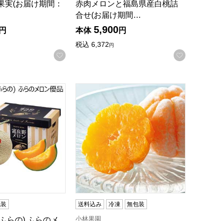
果実(お届け期間：
赤肉メロンと福島県産白桃詰
合せ(お届け期間…
5,900
円
本体
円
税込
6,372
円
録する
お気に入りに登録する
お気に入
(日)】【MK】
品2L赤青(お届け期間：7/15〜8/15)【夏の贈りもの・お中元
Aふらの) ふらのメロン優品(お届け期間：6/27〜8/15)【夏の
小林果園 えひめのあまーい冷凍みかん
包装
送料込み
冷凍
無包装
小林果園
Aふらの) ふらのメ