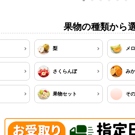
果物の種類から
梨
メ
さくらんぼ
み
果物セット
そ