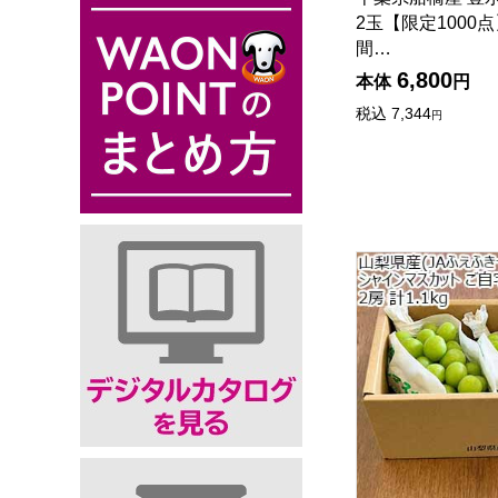
2玉【限定1000
間…
6,800
本体
円
税込
7,344
円
山梨県産(JAふえ