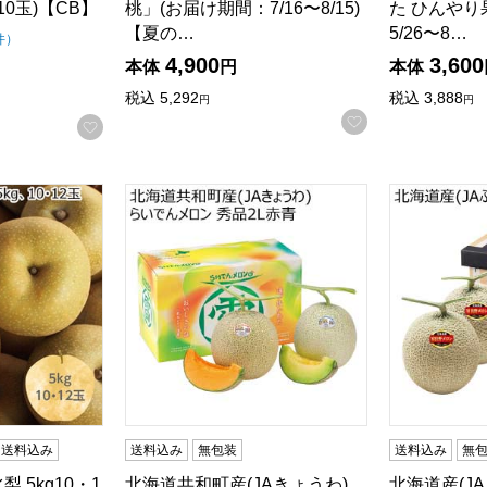
10玉)【CB】
桃」(お届け期間：7/16〜8/15)
た ひんやり
【夏の…
5/26〜8…
（5点満点中）
の評価
件
）
4,900
3,600
本体
円
本体
税込
5,292
税込
3,888
円
円
お気に入りに登
お気に入りに登録する
検索したい金額を入力してください。
 5kg10・12玉【限定1000点】【お届け期間:8/22(土)〜9/20
北海道共和町産(JAきょうわ) らいでんメロン 秀
北海道産(J
送料込み
送料込み
無包装
送料込み
無
 5kg10・1
北海道共和町産(JAきょうわ)
北海道産(J