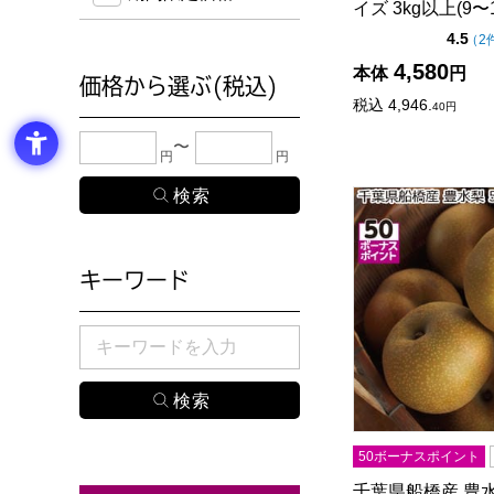
イズ 3kg以上(9〜
点
4.5
（
2
4,580
本体
円
価格から選ぶ(税込)
税込
4,946.
40
円
下限金額・上限金額のどちらか１つまたは両方に、
円
円
千葉県船橋産 豊水梨
キーワード
検索したい商品のキーワードを入力してください。
50ボーナスポイント
千葉県船橋産 豊水梨