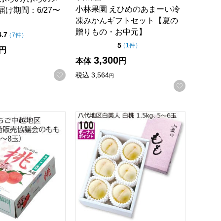
小林果園 えひめのあまーい冷
届け期間：6/27〜
凍みかんギフトセット【夏の
贈りもの・お中元】
点（5点満点中）
4.7
の評価
（
7件
）
点（5点満点中）
5
の評価
（
1件
）
円
3,300
録する
本体
円
お気に入りに登録する
税込
3,564
円
お気に入
kg【お届け期間：9月1日〜9月25日】【Ａセレクション8月】
Lサイズ(8.8kg以上)・1個入【お届け期間:8月1日〜8月20日】
Aえちご中越地区) 天果糖逸出荷販売協議会のもも 1.8kg以上(6〜
山梨県産(JAふえふき八代支所) 白美人 白桃 1