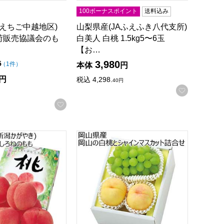
100ボーナスポイント
送料込み
Aえちご中越地区)
山梨県産(JAふえふき八代支所)
荷販売協議会のも
白美人 白桃 1.5kg5〜6玉
【お…
3,980
点（5点満点中）
5
の評価
（
1件
）
本体
円
円
税込
4,298.
40
円
録する
お気に入
お気に入りに登録する
】
5〜8/15)【夏の贈りもの・お中元】
A新潟かがやき) フルーツフラワーしろねのもも(お届け期間：7/2
岡山県産 岡山の白桃とシャインマスカット