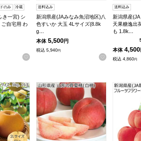
ドのみ
冷蔵
送料込み
送料込み
ふき一宮) シ
新潟県産(JAみなみ魚沼地区)八
新潟県産(J
 ご自宅用 わ
色すいか 大玉 4Lサイズ(8.8k
天果糖逸出
g…
も 1.8k…
5,500
本体
円
4,500
本体
税込
5,940
円
お気に入りに登録する
お気に入りに登
税込
4,860
円
 2Lサイズ5kg16玉【お届け期間:8/22(土)〜9/20(日)】【MK
山形県産 山形の真夏桃(白桃)(お届け期間：7/2
新潟県産(J