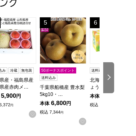
ング
〜8/15)【夏の贈りもの・お中元】
 ひんやり果実(お届け期間：5/26〜8/15)【夏の贈りもの・お中
県産・福島県産 山形県産赤肉メロンと福島県産白桃詰合せ(お届け
千葉県船橋産 豊水梨 5kg10・12玉【限定100
北海道共和町産(JAき
5
6
位
位
込み
冷蔵
無包装
50ボーナスポイント
送料込み
無包装
次の商品
送料込み
県産・福島県産
北海道共和町産(JAき
県産赤肉メ…
ょうわ) ら…
千葉県船橋産 豊水梨
5kg10・…
5,900
4,900
円
本体
円
6,800
本体
円
6,372
税込
5,292
円
円
税込
7,344
円
入りに登録する
お気に入りに登録する
お気に入りに登録する