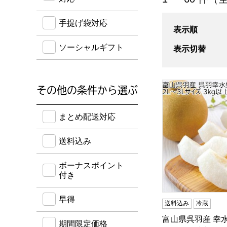
手提げ袋対応
表示順
ソーシャルギフト
表示切替
富山県呉羽産 幸水梨
その他の条件から選ぶ
送料込み・ボーナスポイント付き・早得・期間限定
まとめ配送対応
送料込み
ボーナスポイント
付き
早得
送料込み
冷蔵
富山県呉羽産 幸水
期間限定価格