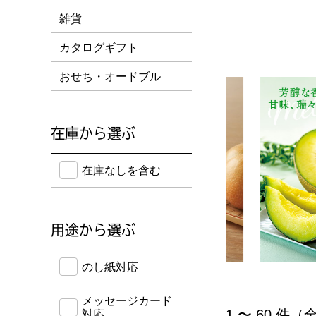
雑貨
カタログギフト
おせち・オードブル
在庫から選ぶ
在庫のない商品を含めて検索することができます。
在庫なしを含む
用途から選ぶ
のし紙・メッセージカード・手提げ袋に対応してい
のし紙対応
メッセージカード
「果物」の商品一
1 〜 60 件（全
対応