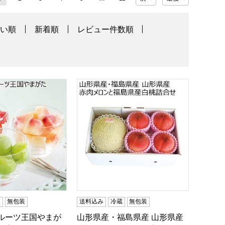
高い順
新着順
レビュー件数順
16〜8/15)【夏の贈りもの・お中元】
ルーツ王国やまがた ひんやり果実(お届け期間：5/26〜8/15)【夏
山形県産・福島県産 山形県産赤肉メロンと
凍
無包装
送料込み
冷蔵
無包装
フルーツ王国やまが
山形県産・福島県産 山形県産