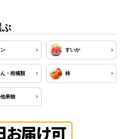
選ぶ
ロン
すいか
かん・柑橘類
柿
の他果物