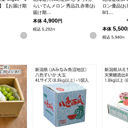
点】【お届け期
らいでんメロン 秀品2L赤青(お
ロン優品(お
届け期…
8/1…
4,900
本体
円
5,500
本体
税込
5,292
円
お気に入りに登録する
お気に入りに登
税込
5,940
円
ふき一宮) シャインマスカット ご自宅用 わけあり 2房 計1.1
新潟県産(JAみなみ魚沼地区)八色すいか 大玉 4
新潟県産(J