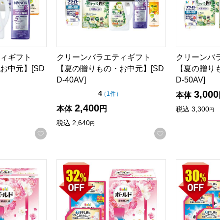
ィギフト
クリーンバラエティギフト
クリーンバ
お中元】[SD
【夏の贈りもの・お中元】[SD
【夏の贈りも
D-40AV]
D-50AV]
3,000
5点満点中）
点（5点満点中）
4
の評価
の評価
）
（
1件
）
本体
2,400
本体
円
税込
3,300
円
税込
2,640
円
お気に入りに登録する
お気に入りに登
体洗剤ギフトセット【夏の贈りもの・お中元】[PGCB-30F]
P&G ボールド液体洗剤ギフトセット【夏の贈りも
P&G ボー