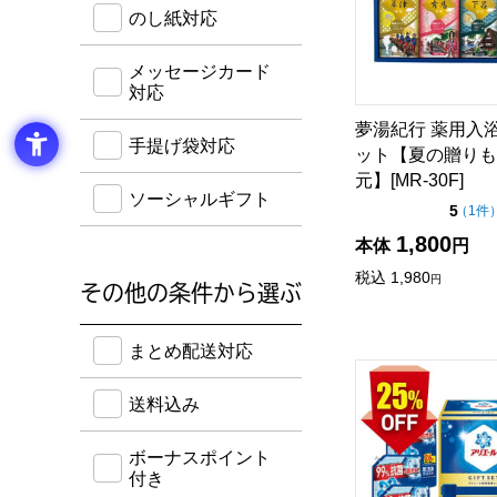
のし紙・メッセージカード・手提げ袋に対応してい
のし紙対応
メッセージカード
対応
夢湯紀行 薬用入
手提げ袋対応
ット【夏の贈りも
元】[MR-30F]
ソーシャルギフト
点（
5
（
1件
1,800
本体
円
税込
1,980
円
その他の条件から選ぶ
送料込み・ボーナスポイント付き・早得・期間限定
まとめ配送対応
P&G アリエール
送料込み
ボーナスポイント
付き