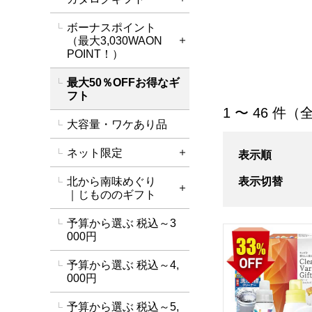
詳細を開く
ボーナスポイント
（最大3,030WAON
詳細を開く
POINT！）
最大50％OFFお得なギ
フト
「最大50％OF
1 〜 46 件（
大容量・ワケあり品
ネット限定
表示順
詳細を開く
表示切替
北から南味めぐり
詳細を開く
｜じもののギフト
予算から選ぶ 税込～3
クリーンバラエティ
000円
予算から選ぶ 税込～4,
000円
予算から選ぶ 税込～5,