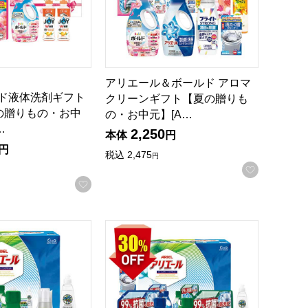
アリエール＆ボールド アロマ
ルド液体洗剤ギフト
クリーンギフト【夏の贈りも
の贈りもの・お中
の・お中元】[A…
…
2,250
本体
円
円
税込
2,475
円
お気に入
録する
お気に入りに登録する
・お中元】[MR-40F]
ームクリーニングセット【夏の贈りもの・お中元】[PGB-30N
アリエールホームクリーニングセット【夏の