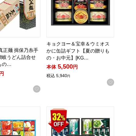
キョクヨー＆宝幸＆ウミオス
真正麺 揖保乃糸手
かに缶詰ギフト【夏の贈りも
讃岐うどん詰合せ
の・お中元】[KG…
もの…
5,500
本体
円
円
税込
5,940
円
お気に入
お気に入りに登録する
録する
]
の・お中元】[IWH-50AW]
ーツゼリーギフト【夏の贈りもの・お中元】[DFZ-40]
讃岐・島原麺づくしギフト【夏の贈りもの・お