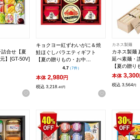
カネス製麺
キョクヨー紅ずわいがに＆焼
子詰合せ【夏
カネス製麺 
鮭ほぐしバラエティギフト
[GT-50V]
延べ素麺・
【夏の贈りもの・お中…
【夏の贈り
5点満点中）
の評価
点（5点満点中）
）
4.7
の評価
（
7件
）
3,300
本体
2,980
本体
円
税込
3,564
円
税込
3,218.
40
円
お気に入りに登録する
お気に入りに登
ス海の幸バラエティギフト【夏の贈りもの・お中元】[GHC-50R
磯じまん＆マルトモバラエティギフト【夏の贈りも
杉本屋 フル