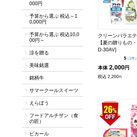
000円
予算から選ぶ 税込～1
0,000円
予算から選ぶ 税込10,0
クリーンバラエテ
00円～
【夏の贈りもの・
D-30AV]
涼を贈る
点（
5
（
1件
美味銘選
2,000
本体
円
税込
2,200
銘柄牛
円
サマークールスイーツ
P&G ボールド液
えらぼう
フードアルチザン（食
の匠）
ピカール