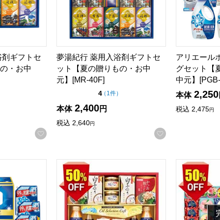
る商品から絞りこむことができます。
浴剤ギフトセ
夢湯紀行 薬用入浴剤ギフトセ
アリエール
の・お中
ット【夏の贈りもの・お中
グセット【
元】[MR-40F]
中元】[PGB
2,250
5点満点中）
点（5点満点中）
4
の評価
の評価
）
（
1件
）
本体
2,400
本体
円
税込
2,475
円
税込
2,640
円
お気に入りに登録する
お気に入りに登
商品から絞り込むことができます。
液体洗剤セット【夏の贈りもの・お中元】[PGCG-100FA]
日清オイル＆調味料バラエティギフト【夏の贈りも
京竹風庵 和