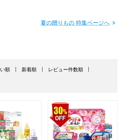
夏の贈りもの 特集ページへ
高い順
新着順
レビュー件数順
[SDD-40AV]
エティギフト【夏の贈りもの・お中元】[SDD-50AV]
アリエール＆ボールド アロマクリーンギフト