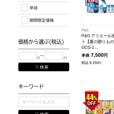
早得
期間限定価格
P&G
P&G アリエー
価格から選ぶ(税込)
ト【夏の贈りもの
GCG-1…
下限金額・上限金額のどちらか１つまたは両方に、
7,500
本体
円
円
円
税込
8,250
円
キーワード
源楽製菓 和風菓子
検索したい商品のキーワードを入力してください。