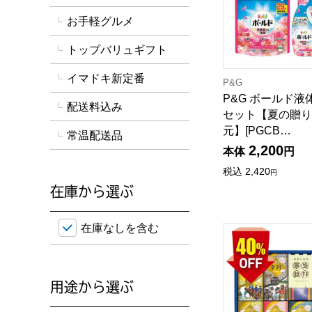
お手軽グルメ
トップバリュギフト
イマドキ新定番
P&G
P&G ボールド
配送料込み
セット【夏の贈り
元】[PGCB…
常温配送品
2,200
本体
円
税込
2,420
円
在庫から選ぶ
在庫のない商品を含めて検索することができます。
在庫なしを含む
夢湯紀行 薬用入浴
用途から選ぶ