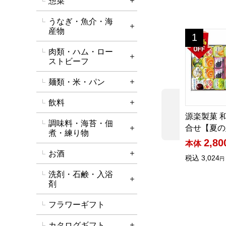
惣菜
詳細を開く
うなぎ・魚介・海
詳細を開く
産物
源楽製菓 和
1
位
肉類・ハム・ロー
詳細を開く
ストビーフ
麺類・米・パン
詳細を開く
飲料
詳細を開く
前の商品
源楽製菓 
調味料・海苔・佃
合せ【夏の
詳細を開く
煮・練り物
2,80
本体
お酒
詳細を開く
税込
3,024
円
洗剤・石鹸・入浴
詳細を開く
剤
フラワーギフト
カタログギフト