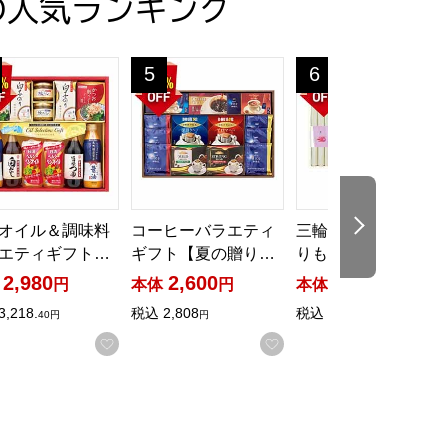
の人気ランキング
お中元】[CAN-100AW]
ト【夏の贈りもの・お中元】[PGCG-100FA]
オイル＆調味料バラエティギフト【夏の贈りもの・お中元】[SON
コーヒーバラエティギフト【夏の贈りもの・お中
三輪乃五彩【夏の贈りも
5
6
位
位
次の商品
オイル＆調味料
コーヒーバラエティ
三輪乃五彩【夏の贈
エティギフト…
ギフト【夏の贈り…
りもの・お中元】…
2,980
2,600
2,600
円
本体
円
本体
円
3,218.
税込
2,808
税込
2,808
40円
円
円
入りに登録する
お気に入りに登録する
お気に入りに登録する