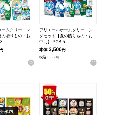
ホームクリーニン
アリエールホームクリーニン
夏の贈りもの・お
グセット【夏の贈りもの・お
-3…
中元】[PGB-5…
3,500
円
本体
円
税込
3,850
円
お気に入りに登録する
お気に入
録する
の・お中元】[SON-60AW]
洋菓子詰合せ【夏の贈りもの・お中元】[WY-60V]
かに缶＆酒悦＆佃煮バラエティ詰合せ【夏の
完売御礼