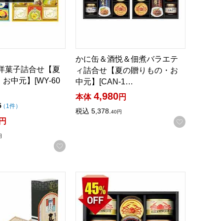
かに缶＆酒悦＆佃煮バラエテ
和洋菓子詰合せ【夏
ィ詰合せ【夏の贈りもの・お
お中元】[WY-60
中元】[CAN-1…
4,980
本体
円
点（5点満点中）
5
の評価
（
1件
）
税込
5,378.
40
円
録する
お気に入
円
円
お気に入りに登録する
フト【夏の贈りもの・お中元】[KMH-50AT]
真正麺 揖保乃糸手延べ素麺・讃岐うどん詰合せ【夏の贈りもの・お中
キョクヨー＆宝幸＆ウミオスかに缶詰ギフト