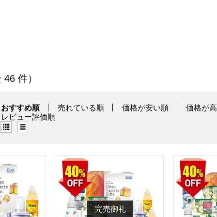
Fお得なギフト」の商品一覧
全 46 件）
おすすめ順
売れている順
価格が安い順
価格が
レビュー評価順
グリッド表示（タイル表示）
リスト表示
ギフト【夏の贈りもの・お中元】[SDD-30AV]
クリーンバラエティギフト【夏の贈りもの・お中元】
クリーンバラ
完売御礼