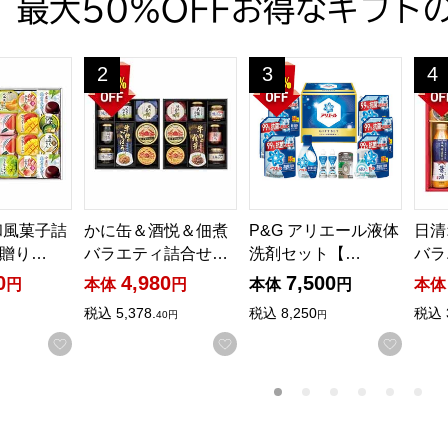
最大50％OFFお得なギフト
風菓子詰合せ【夏の贈りもの・お中元】[GT-50V]
かに缶＆酒悦＆佃煮バラエティ詰合せ【夏の贈りもの・
P&G アリエール液体洗剤セッ
日清
2
3
4
位
位
位
和風菓子詰
かに缶＆酒悦＆佃煮
P&G アリエール液体
日清
贈り…
バラエティ詰合せ…
洗剤セット【…
バラ
0
4,980
7,500
円
本体
円
本体
円
本体
税込
5,378.
税込
8,250
税込
40円
円
お気に入りに登録する
お気に入りに登録する
お気に