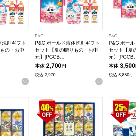
P&G
P&G
液体洗剤ギフト
P&G ボールド液体洗剤ギフト
P&G ボー
もの・お中
セット【夏の贈りもの・お中
セット【夏
元】[PGCB…
元】[PGCB
2,700
3,500
本体
円
本体
税込
2,970
税込
3,850
円
円
お気に入りに登録する
お気に入りに登
剤ギフトセット【夏の贈りもの・お中元】[MR-30F]
夢湯紀行 薬用入浴剤ギフトセット【夏の贈りもの
アリエールホ