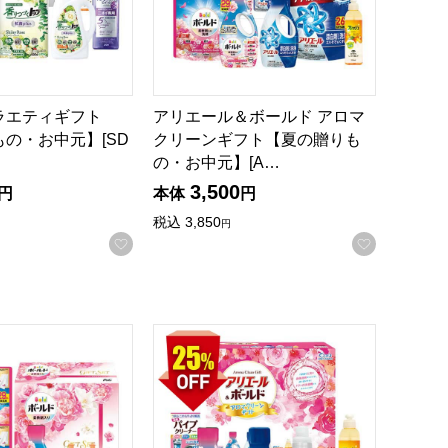
ラエティギフト
アリエール＆ボールド アロマ
の・お中元】[SD
クリーンギフト【夏の贈りも
の・お中元】[A…
3,500
円
本体
円
税込
3,850
円
お気に入りに登録する
お気に入
録する
の・お中元】[PGCB-40F]
ルド液体洗剤ギフトセット【夏の贈りもの・お中元】[PGCB-50F
アリエール＆ボールド アロマクリーンギフト