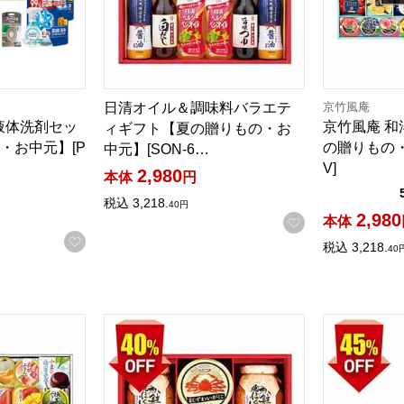
京竹風庵
日清オイル＆調味料バラエテ
ル液体洗剤セッ
京竹風庵 
ィギフト【夏の贈りもの・お
・お中元】[P
の贈りもの・
中元】[SON-6…
V]
2,980
本体
円
検索したい金額を入力してください。
税込
3,218.
40
円
2,980
お気に入りに登
本体
お気に入りに登録する
税込
3,218.
40
詰合せ【夏の贈りもの・お中元】[GT-50V]
キョクヨー紅ずわいがに＆焼鮭ほぐしバラエティギ
カネス製麺 