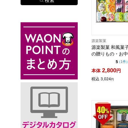
源楽製菓
源楽製菓 和風菓
の贈りもの・お中元】
点（
5
（
1件
2,800
本体
円
税込
3,024
円
ニッスイ＆ウミオ