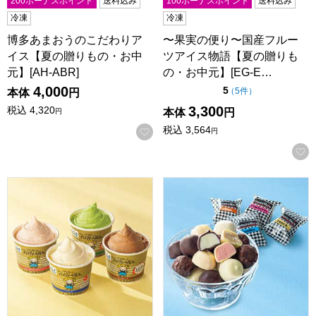
200ボーナスポイント
送料込み
100ボーナスポイント
送料込み
冷凍
冷凍
博多あまおうのこだわりア
〜果実の便り〜国産フルー
イス【夏の贈りもの・お中
ツアイス物語【夏の贈りも
元】[AH-ABR]
の・お中元】[EG-E…
4,000
点（5点満点中）
5
の評価
（
5件
）
本体
円
3,300
税込
4,320
本体
円
円
税込
3,564
お気に入りに登録する
円
べつかい乳業興社 「北海道別海町発」べつかいのアイスクリーム
ドナテロウズ チョコアイスボー