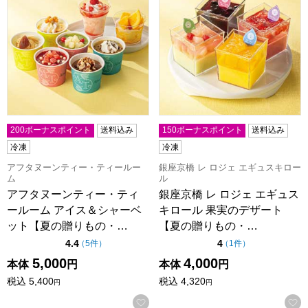
200ボーナスポイント
送料込み
150ボーナスポイント
送料込み
冷凍
冷凍
アフタヌーンティー・ティールー
銀座京橋 レ ロジェ エギュスキロー
ム
ル
アフタヌーンティー・ティ
銀座京橋 レ ロジェ エギュス
ールーム アイス＆シャーベ
キロール 果実のデザート
ット【夏の贈りもの・…
【夏の贈りもの・…
点（5点満点中）
点（5点満点中）
4.4
4
の評価
の評価
（
5件
）
（
1件
）
5,000
4,000
本体
円
本体
円
税込
5,400
税込
4,320
円
円
お気に入りに登録する