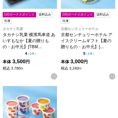
100ボーナスポイント
送料込み
200ボーナスポイント
送料込み
冷凍
冷凍
タカナシ乳業
京都センチュリーホテル
タカナシ乳業 横濱馬車道 あ
京都センチュリーホテル ア
いすもなか【夏の贈りも
イスクリームギフト【夏の
の・お中元】[TBM…
贈りもの・お中元】[…
点（5点満点中）
点（5点満点中）
4
5
の評価
の評価
（
1件
）
（
1件
）
3,500
3,000
本体
円
本体
円
税込
3,780
税込
3,240
円
円
お気に入りに登録する
北海道フルーツアイスバラエティ【夏の贈りもの・お中元】[AH