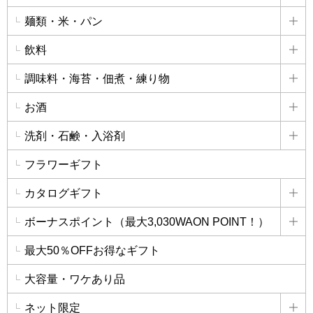
麺類・米・パン
詳
飲料
詳
調味料・海苔・佃煮・練り物
詳
お酒
詳
洗剤・石鹸・入浴剤
詳
フラワーギフト
カタログギフト
詳
ボーナスポイント（最大3,030WAON POINT！）
詳
最大50％OFFお得なギフト
大容量・ワケあり品
ネット限定