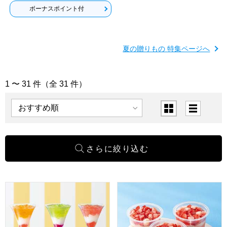
ボーナスポイント付
夏の贈りもの 特集ページへ
1 〜 31 件（全 31 件）
「サマークールスイーツ」の商品一覧
表示順
表示切替
ひととえ 3層デザート ジュレパフェ 〜国産フルーツ入り〜【夏
博多あまおう たっぷり苺のアイ