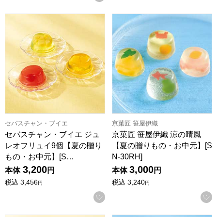
セバスチャン・ブイエ ジュレオフリュイ9個【夏の贈りもの・お
京菓匠 笹屋伊織 涼の晴風【夏の
セバスチャン・ブイエ
京菓匠 笹屋伊織
セバスチャン・ブイエ ジュ
京菓匠 笹屋伊織 涼の晴風
レオフリュイ9個【夏の贈り
【夏の贈りもの・お中元】[S
もの・お中元】[S…
N-30RH]
3,200
3,000
本体
円
本体
円
税込
3,456
税込
3,240
円
円
お気に入りに登録する