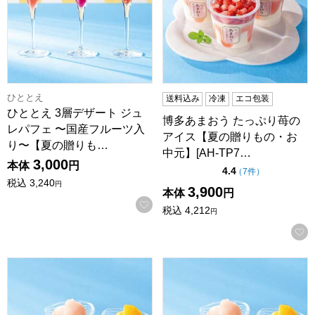
ひととえ
送料込み
冷凍
エコ包装
ひととえ 3層デザート ジュ
博多あまおう たっぷり苺の
レパフェ 〜国産フルーツ入
アイス【夏の贈りもの・お
り〜【夏の贈りも…
中元】[AH-TP7…
3,000
本体
円
点（5点満点中）
4.4
の評価
（
7件
）
税込
3,240
円
3,900
本体
円
お気に入りに登録する
税込
4,212
円
セゾン デュ フリュイ 凍らせて国産果実シャーベット【夏の贈り
セゾン デュ フリュイ 凍らせ