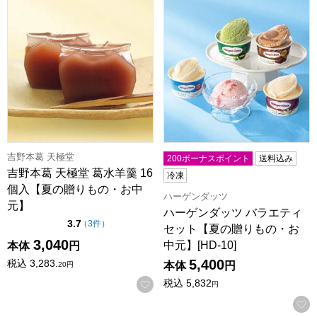
吉野本葛 天極堂 葛水羊羹 16個入【夏の贈りもの・お中元】
ハーゲンダッツ バラエティセッ
吉野本葛 天極堂
200ボーナスポイント
送料込み
吉野本葛 天極堂 葛水羊羹 16
冷凍
個入【夏の贈りもの・お中
ハーゲンダッツ
元】
ハーゲンダッツ バラエティ
点（5点満点中）
3.7
の評価
（
3件
）
セット【夏の贈りもの・お
3,040
中元】[HD-10]
本体
円
5,400
税込
3,283.
本体
円
20
円
税込
5,832
お気に入りに登録する
円