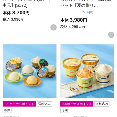
中元】[S372]
セット【夏の贈り…
3,700
点（5点満点中）
5
の評価
（
4件
）
本体
円
3,980
税込
3,996
本体
円
円
税込
4,298.
お気に入りに登録する
40
円
小岩井農場 自家製アイスクリーム10個セット【夏の贈りもの・お
べつかい乳業興社 「北海道別
100ボーナスポイント
送料込み
200ボーナスポイント
送料込み
冷凍
冷凍