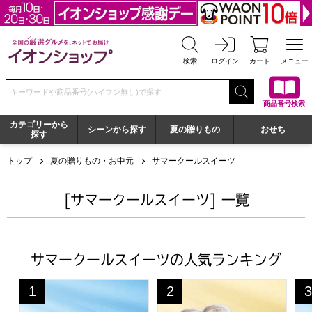
全国の厳選グルメを、ネットでお届け イオンショップ
検索
ログイン
カート
メニュー
検索キーワードまたは商品番号を入力してください
商品番号検索
カテゴリーから
シーンから探す
夏の贈りもの
おせち
探す
トップ
夏の贈りもの・お中元
サマークールスイーツ
[サマークールスイーツ] 一覧
サマークールスイーツの人気ランキング
ブルーシール ブルーシールギフト12【夏の贈りもの・お中元】[
銀座京橋 レ ロジェ エギュスキ
銀
1
2
3
位
位
位