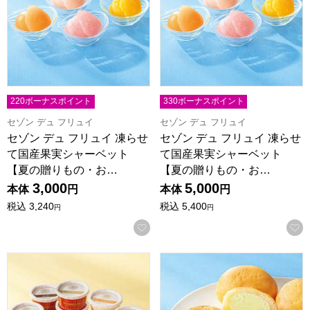
220ボーナスポイント
330ボーナスポイント
セゾン デュ フリュイ
セゾン デュ フリュイ
セゾン デュ フリュイ 凍らせ
セゾン デュ フリュイ 凍らせ
て国産果実シャーベット
て国産果実シャーベット
【夏の贈りもの・お…
【夏の贈りもの・お…
3,000
5,000
本体
円
本体
円
税込
3,240
税込
5,400
円
円
お気に入りに登録する
銀座京橋 レ ロジェ エギュスキロール アイスバラエティ【夏の
八天堂 まるでアイスなくりーむ