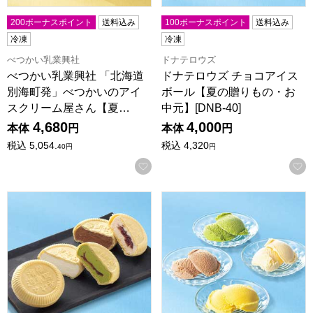
200ボーナスポイント
送料込み
100ボーナスポイント
送料込み
冷凍
冷凍
べつかい乳業興社
ドナテロウズ
べつかい乳業興社 「北海道
ドナテロウズ チョコアイス
別海町発」べつかいのアイ
ボール【夏の贈りもの・お
スクリーム屋さん【夏…
中元】[DNB-40]
4,680
4,000
本体
円
本体
円
税込
5,054.
税込
4,320
40
円
円
お気に入りに登録する
タカナシ乳業 横濱馬車道 あいすもなか【夏の贈りもの・お中元】
京都センチュリーホテル アイス