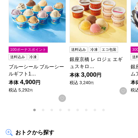
100ボーナスポイント
送料込み
冷凍
エコ包装
3
送料込み
冷凍
送
銀座京橋 レ ロジェ エギ
ュスキロ…
ブルーシール ブルーシー
銀
ルギフト1…
ム
3,000
本体
円
4,900
本体
円
本
税込
3,240
円
税込
5,292
税
お気
円
お気に入りに登録する
おトクから探す