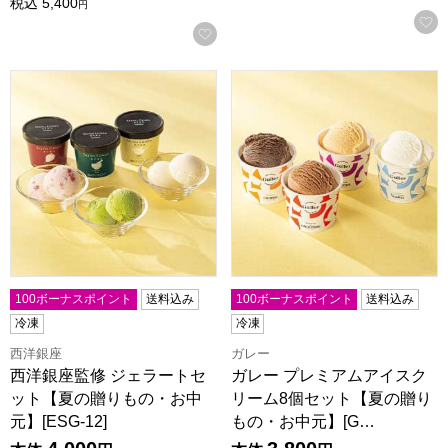
税込
5,400
円
お気に入りに登録する
西洋銀座監修 ジェラートセット【夏の贈りもの・お中元】[ESG
ガレー プレミアムアイスクリー
100ボーナスポイント
送料込み
100ボーナスポイント
送料込み
冷凍
冷凍
西洋銀座
ガレー
西洋銀座監修 ジェラートセ
ガレー プレミアムアイスク
ット【夏の贈りもの・お中
リーム8個セット【夏の贈り
元】[ESG-12]
もの・お中元】[G…