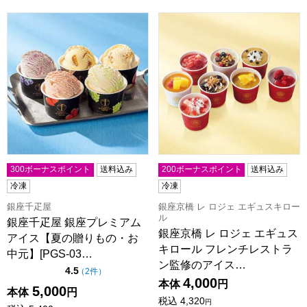
銀座千疋屋 銀座プレミアムアイス【夏の贈りもの・お中元】[PG
銀座京橋 レ ロジェ エギュス
300ボーナスポイント
送料込み
200ボーナスポイント
送料込み
冷凍
冷凍
銀座千疋屋
銀座京橋 レ ロジェ エギュスキロー
ル
銀座千疋屋 銀座プレミアム
銀座京橋 レ ロジェ エギュス
アイス【夏の贈りもの・お
キロール フレンチレストラ
中元】[PGS-03…
ン監修のアイス…
点（5点満点中）
4.5
の評価
（
2件
）
4,000
本体
円
5,000
本体
円
税込
4,320
円