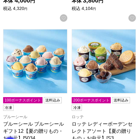
4,000
3,800
本体
円
本体
円
税込
4,320
税込
4,104
円
円
お気に入りに登録する
ブルーシール ブルーシールギフト12【夏の贈りもの・お中元】[5
ロッテ レディーボーデンセレク
100ボーナスポイント
送料込み
200ボーナスポイント
送料込み
冷凍
冷凍
ブルーシール
ロッテ
ブルーシール ブルーシール
ロッテ レディーボーデンセ
ギフト12【夏の贈りもの・
レクトアソート【夏の贈り
お中元】[5034…
もの・お中元】[S3…