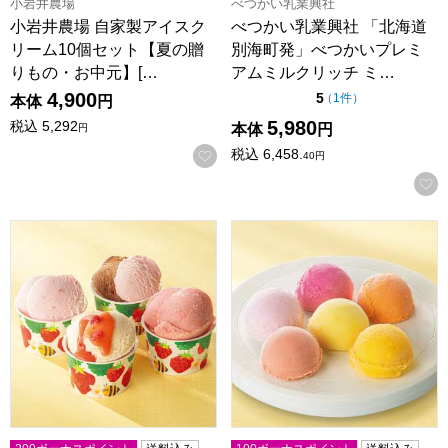
小岩井農場
べつかい乳業興社
小岩井農場 自家製アイスク
べつかい乳業興社 「北海道
リーム10個セット【夏の贈
別海町発」べつかいプレミ
りもの・お中元】[…
アムミルクリッチ ミ…
4,900
点（5点満点中）
5
の評価
（
1件
）
本体
円
5,980
税込
5,292
本体
円
円
税込
6,458.
お気に入りに登録する
40
円
博多あまおうのこだわりアイス【夏の贈りもの・お中元】[AH-
〜果実の便り〜国産フルーツアイ