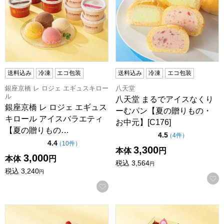
送料込み
冷凍
エコ包装
送料込み
冷凍
エコ包装
銀座京橋 レ ロジェ エギュスキロー
八天堂
ル
八天堂 まるでアイスなくり
銀座京橋 レ ロジェ エギュス
ーむパン【夏の贈りもの・
キロール アイスバラエティ
お中元】[C176]
【夏の贈りもの…
点（5点満点中）
4.5
の評価
（
4件
）
点（5点満点中）
4.4
の評価
（
10件
）
3,300
本体
円
3,000
本体
円
税込
3,564
円
税込
3,240
円
お気に入りに登録する
アフタヌーンティー・ティールーム アイス＆シャーベット【夏の
銀座京橋 レ ロジェ エギュス