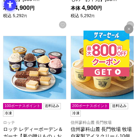
4,900
4,900
本体
円
本体
円
税込
5,292
税込
5,292
円
円
お気に入りに登録する
ロッテ レディーボーデン＆ガーナ【夏の贈りもの・お中元】[S
信州蓼科山麓 長門牧場 牧場自
100ボーナスポイント
送料込み
200ボーナスポイント
送料込み
冷凍
冷凍
ロッテ
信州蓼科山麓 長門牧場
ロッテ レディーボーデン＆
信州蓼科山麓 長門牧場 牧場
ガーナ【夏の贈りもの・お
自家製アイスクリーム10個