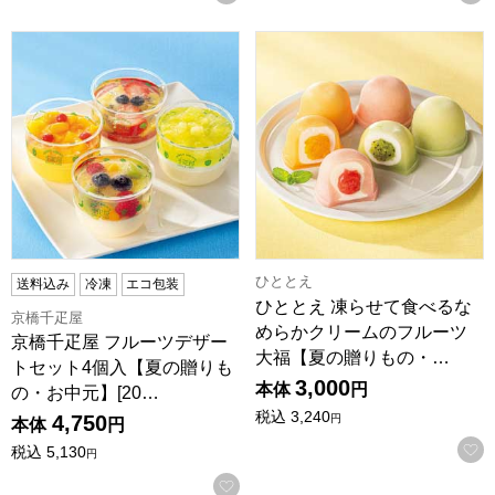
京橋千疋屋 フルーツデザートセット4個入【夏の贈りもの・お中元
ひととえ 凍らせて食べるなめら
ひととえ
送料込み
冷凍
エコ包装
ひととえ 凍らせて食べるな
京橋千疋屋
めらかクリームのフルーツ
京橋千疋屋 フルーツデザー
大福【夏の贈りもの・…
トセット4個入【夏の贈りも
3,000
本体
円
の・お中元】[20…
税込
3,240
4,750
円
本体
円
税込
5,130
円
お気に入りに登録する