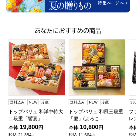
あなたにおすすめの商品
トップバリュ 和洋中特大二段重「饗宴」(きょうえん)【4
トップバリュ 和風三段重「慶」
フ
送料込み
NEW
冷蔵
送料込み
NEW
冷蔵
3
トップバリュ 和洋中特大
トップバリュ 和風三段重
フ
二段重「饗宴」…
「慶」(よろこ…
レ
19,800
10,800
本体
円
本体
円
本
税込
21,384
税込
11,664
税
円
円