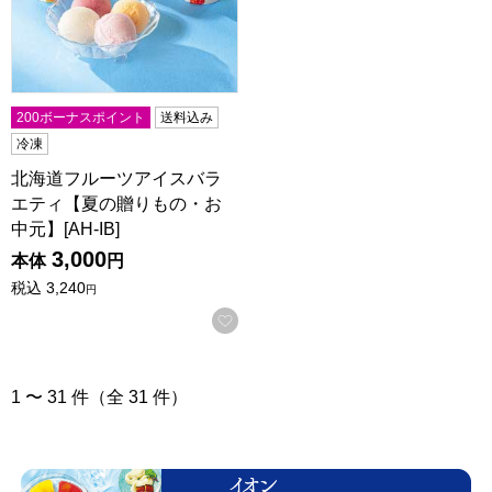
200ボーナスポイント
送料込み
冷凍
北海道フルーツアイスバラ
エティ【夏の贈りもの・お
中元】[AH-IB]
3,000
本体
円
税込
3,240
円
お気に入りに登録する
1 〜 31 件（全 31 件）