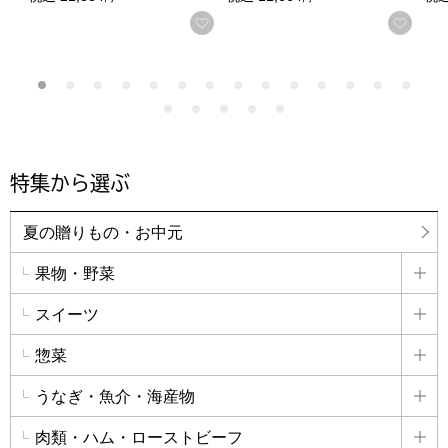
お気に入りに登録する
お気
特集から選ぶ
夏の贈りもの・お中元
果物・野菜
詳
スイーツ
詳
惣菜
詳
うなぎ・魚介・海産物
詳
肉類・ハム・ローストビーフ
詳