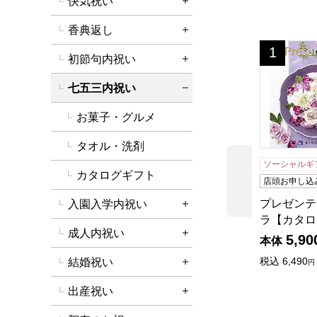
快気祝い
詳細を開く
香典返し
詳細を開く
プレゼンテ
1
位
初節句内祝い
詳細を開く
七五三内祝い
詳細を閉じる
お菓子・グルメ
タオル・洗剤
ソーシャルギ
カタログギフト
前の商品
店頭お申し込
プレゼンテ
入園入学内祝い
詳細を開く
ラ【カタロ
成人内祝い
5,90
詳細を開く
本体
税込
6,490
結婚祝い
円
詳細を開く
出産祝い
詳細を開く