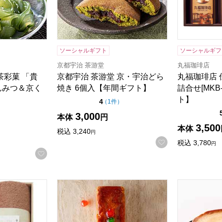
ソーシャルギフト
ソーシャルギフ
京都宇治 茶游堂
丸福珈琲店
茶彩菓 「貴
京都宇治 茶游堂 京・宇治どら
丸福珈琲店
んみつ＆京く
焼き 6個入【年間ギフト】
詰合せ[MKB
ト】
点（5点満点中）
4
の評価
（
1件
）
検索したい金額を入力してください。
5点満点中）
の評価
）
3,000
本体
円
3,500
本体
税込
3,240
円
お気に入りに登
税込
3,780
円
お気に入りに登録する
オルギフト(木箱入り)【贈りものカタログ】
ホテルニューオータニ フルーツケーキ(1本)[F-
ホシフルーツ