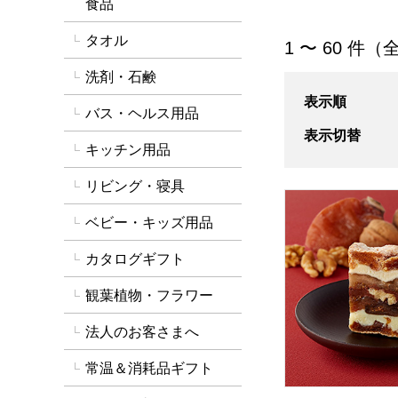
食品
タオル
「七五三内祝い」
1 〜 60 件（全
洗剤・石鹸
表示順
バス・ヘルス用品
表示切替
キッチン用品
リビング・寝具
一善や 干柿と胡
ベビー・キッズ用品
カタログギフト
観葉植物・フラワー
法人のお客さまへ
常温＆消耗品ギフト