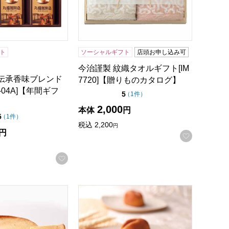
ト
ソーシャルギフト
店頭お申し込み可
今治謹製 紋織タオルギフト[IM
 伝承香味ブレンド
7720]【贈りものカタログ】
-04A]【年間ギフ
点（5点満点中）
5
の評価
（
1件
）
2,000
本体
円
点（5点満点中）
5
の評価
（
1件
）
税込
2,200
円
円
お気に入
録する
お気に入りに登録する
17]【年間ギフト】
 大人のチーズケーキ 直径12cm【年間ギフト】
寿製菓 白ウサギフィナンシェ 12個入【