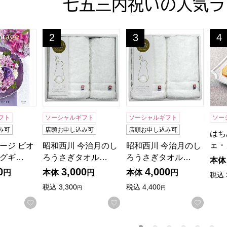
七五三内祝いの人気ラ
ージ ビオラ【カタログギフト】【贈りものカタログ】
昭和西川 今治月のしろうさぎタオルギフト[30WH
昭和西川 今治月のしろうさ
はち
2
3
4
位
位
位
フト
ソーシャルギフト
ソーシャルギフト
ソー
み可
店頭お申し込み可
店頭お申し込み可
はち
ェ・
ージ ビオ
昭和西川 今治月のし
昭和西川 今治月のし
グギ…
ろうさぎタオル…
ろうさぎタオル…
本体
0
3,000
4,000
円
本体
円
本体
円
税込
税込
3,300
税込
4,400
円
円
お気に入りに登録する
お気に入りに登録する
お気に