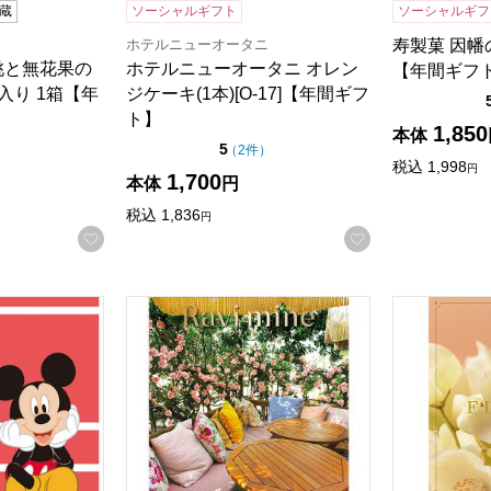
蔵
ソーシャルギフト
ソーシャルギフ
ホテルニューオータニ
寿製菓 因幡
桃と無花果の
ホテルニューオータニ オレン
【年間ギフ
入り 1箱【年
ジケーキ(1本)[O-17]【年間ギフ
ト】
1,850
本体
5点満点中）
点（5点満点中）
5
の評価
の評価
）
（
2件
）
税込
1,998
円
1,700
本体
円
税込
1,836
円
お気に入りに登録する
お気に入りに登
グギフトセレクション スマイル【カタログギフト】【贈りも
ラヴィマイン アメジスト【カタログギフト】
フレーバー
る商品から絞りこむことができます。