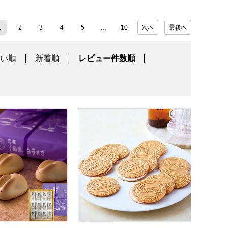
1
2
3
4
5
10
次へ
最後へ
高い順
新着順
レビュー件数順
17]【年間ギフト】
の白うさぎ 12個入【年間ギフト】
東京風月堂 ゴーフレット(48枚入)【年間