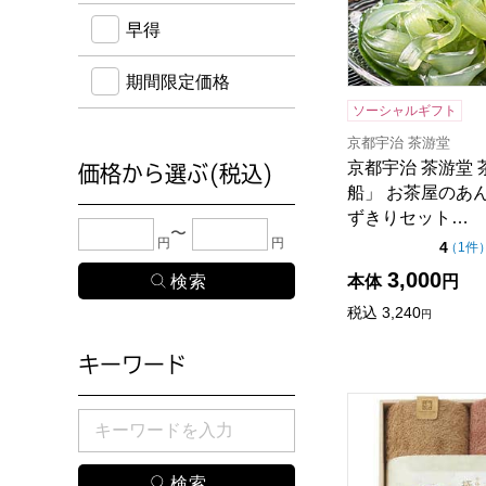
早得
期間限定価格
ソーシャルギフト
京都宇治 茶游堂
京都宇治 茶游堂 
価格から選ぶ(税込)
船」 お茶屋のあ
ずきりセット…
下限金額・上限金額のどちらか１つまたは両方に、
円
円
点（
4
（
1件
3,000
本体
円
税込
3,240
円
キーワード
今治謹製 極上タ
検索したい商品のキーワードを入力してください。