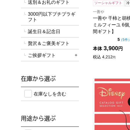
送別＆お礼のギフト
ソーシャルギフト
冷
一善や
3000円以下プチプラギ
一善や 干柿と胡
フト
ミルフィーユ 6個
誕生日＆記念日
間ギフト】
点（
5
（
5件
贅沢＆ご褒美ギフト
3,900
本体
円
ご挨拶ギフト
税込
4,212
詳細を開く
円
在庫から選ぶ
ディズニーカタロ
在庫のない商品を含めて検索することができます。
在庫なしを含む
用途から選ぶ
のし紙・メッセージカード・手提げ袋に対応してい