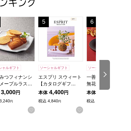
ンキング
]【贈りものカタログ】
ぎタオルギフト[40WH]【贈りものカタログ】
みつフィナンシェ・メープルラスク【年間ギフト】
エスプリ スウィート【カタログギフト】【
一善や 干柿と胡桃と
5
6
位
位
シャルギフト
ソーシャルギフト
ソーシャルギフト
冷蔵
次の商品
みつフィナンシ
エスプリ スウィート
一善や 干柿と胡桃と
メープルラス…
【カタログギフ…
無花果のミルフ…
3,000
4,400
4,200
円
本体
円
本体
円
3,240
税込
4,840
税込
4,536
円
円
円
お気に入りに登録する
お気に入りに登録する
入りに登録する