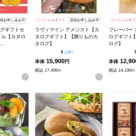
頭お申し込み可
ソーシャルギフト
店頭お申し込み可
ソーシャルギフ
グギフトセ
ラヴィマイン アメジスト【カ
フレーバー
イル【カタロ
タログギフト】【贈りものカ
ログギフト
…
タログ】
ログ】
5点満点中）
点（5点満点中）
5
の評価
の評価
）
（
1件
）
15,900
12,90
本体
円
本体
税込
17,490
税込
14,190
円
円
お気に入りに登録する
お気に入りに登
商品から絞り込むことができます。
 茶彩菓 「貴船」 お茶屋のあんみつ＆京くずきりセット【年間
京都宇治 茶游堂 京・宇治どら焼き 6個入【年
丸福珈琲店 