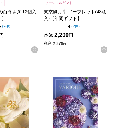
ト
ソーシャルギフト
の白うさぎ 12個入
東京風月堂 ゴーフレット(48枚
ト】
入)【年間ギフト】
点（5点満点中）
点（5点満点中）
5
4
の評価
の評価
（
2件
）
（
2件
）
2,200
円
本体
円
税込
2,376
円
お気に入りに登録する
お気に入
録する
のカタログ】
【贈りものカタログ】
 オークモス【カタログギフト】【贈りものカタログ】
ヴァリアス ブリュッセル【カタログギ