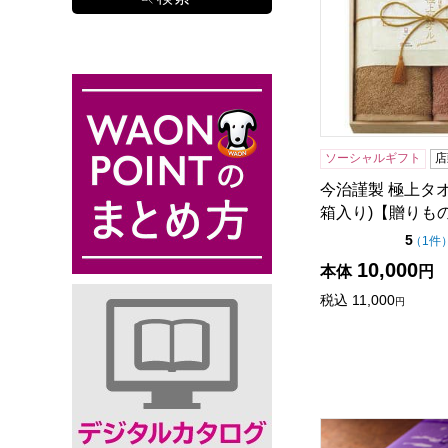
ソーシャルギフト
店
今治謹製 極上タ
箱入り)【贈りも
点（
5
（
1件
10,000
本体
円
税込
11,000
円
寿製菓 因幡の白