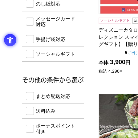
のし紙対応
メッセージカード
ソーシャルギフト
店
対応
ディズニーカタロ
レクション スマ
手提げ袋対応
グギフト】【贈り
点（
5
（
1件
ソーシャルギフト
3,900
本体
円
税込
4,290
円
その他の条件から選ぶ
送料込み・ボーナスポイント付き・早得・期間限定
まとめ配送対応
京都宇治 茶游堂
送料込み
ボーナスポイント
付き