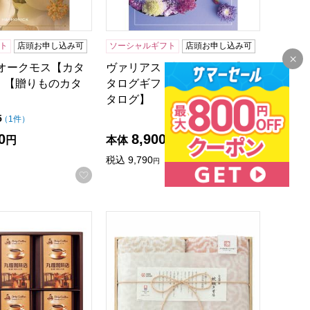
ト
店頭お申し込み可
ソーシャルギフト
店頭お申し込み可
 オークモス【カタ
ヴァリアス ブリュッセル【カ
】【贈りものカタ
タログギフト】【贈りものカ
タログ】
点（5点満点中）
点（5点満点中）
5
5
の評価
の評価
（
1件
）
（
1件
）
0
8,900
円
本体
円
税込
9,790
円
録する
お気に入りに登録する
お気に入
ギフト】
間ギフト】
伝承香味ブレンド詰合せ[MKB-04A]【年間ギフト】
今治謹製 紋織タオルギフト[IM7720]【