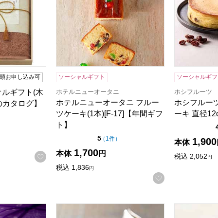
頭お申し込み可
ソーシャルギフト
ソーシャルギフ
ホテルニューオータニ
ホシフルーツ
オルギフト(木
ホテルニューオータニ フルー
ホシフルー
のカタログ】
ツケーキ(1本)[F-17]【年間ギフ
ーキ 直径1
5点満点中）
の評価
）
ト】
点（5点満点中）
5
の評価
（
1件
）
1,900
本体
1,700
本体
円
お気に入りに登録する
税込
2,052
円
税込
1,836
円
お気に入りに登
うさぎ 16個入【年間ギフト】
ミカドコーヒー トリュフショコラコーヒー【
東京風月堂 