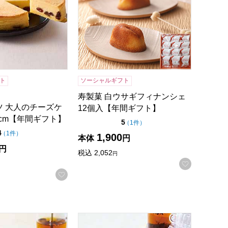
ト
ソーシャルギフト
寿製菓 白ウサギフィナンシェ
ツ 大人のチーズケ
12個入【年間ギフト】
2cm【年間ギフト】
点（5点満点中）
5
の評価
（
1件
）
点（5点満点中）
4
の評価
（
1件
）
1,900
本体
円
円
税込
2,052
円
お気に入
お気に入りに登録する
録する
年間ギフト】
マロングラッセ(12個入)[MGL]【年間ギフト】
東京風月堂 ゴーフレット(72枚入)【年間