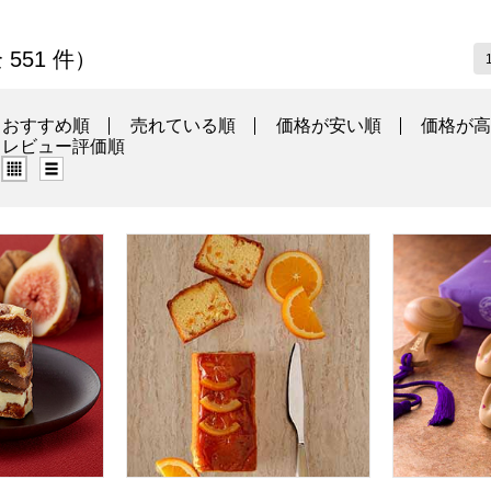
の商品一覧
 551 件）
おすすめ順
売れている順
価格が安い順
価格が
レビュー評価順
グリッド表示（タイル表示）
リスト表示
桃と無花果のミルフィーユ 6個入り 1箱【年間ギフト】
ホテルニューオータニ オレンジケーキ(1本)[O-
寿製菓 因幡