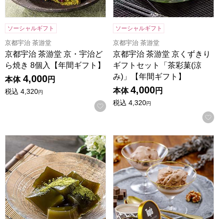
ソーシャルギフト
ソーシャルギフト
京都宇治 茶游堂
京都宇治 茶游堂
京都宇治 茶游堂 京・宇治ど
京都宇治 茶游堂 京くずきり
ら焼き 8個入【年間ギフト】
ギフトセット「茶彩菓(涼
み)」【年間ギフト】
4,000
本体
円
4,000
本体
円
税込
4,320
円
税込
4,320
円
お気に入りに登録する
京都宇治 茶游堂 茶彩菓「わらびもちセット」和み【年間ギ
トップス チョコレートケーキア