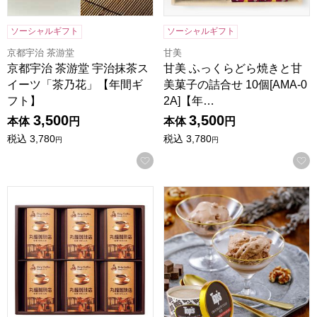
ソーシャルギフト
ソーシャルギフト
京都宇治 茶游堂
甘美
京都宇治 茶游堂 宇治抹茶ス
甘美 ふっくらどら焼きと甘
イーツ「茶乃花」【年間ギ
美菓子の詰合せ 10個[AMA-0
フト】
2A]【年…
3,500
3,500
本体
円
本体
円
税込
3,780
税込
3,780
円
円
お気に入りに登録する
丸福珈琲店 伝承香味ブレンド詰合せ[MKB-04A]【年間ギフト
トップス チョコレートケーキア