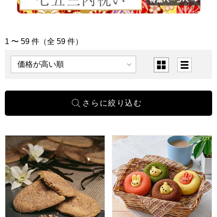
1 〜 59 件（全 59 件）
「お菓子・グルメ」の商品一覧
表示順
表示切替
ホテルニューオータニ スーパーリーフパイ(9枚入)[SL-46]
アニマルドーナツ 10個[ANM-