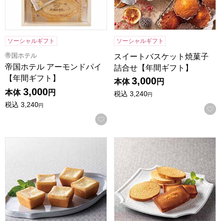
ソーシャルギフト
ソーシャルギフト
帝国ホテル
スイートバスケット焼菓子
帝国ホテル アーモンドパイ
詰合せ【年間ギフト】
【年間ギフト】
3,000
本体
円
3,000
本体
円
税込
3,240
円
税込
3,240
円
お気に入りに登録する
ベークドチーズケーキ【年間ギフト】
はちみつフィナンシェ・メー