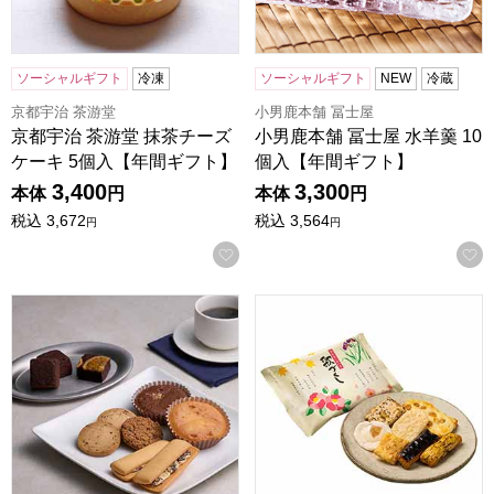
ソーシャルギフト
冷凍
ソーシャルギフト
NEW
冷蔵
京都宇治 茶游堂
小男鹿本舗 冨士屋
京都宇治 茶游堂 抹茶チーズ
小男鹿本舗 冨士屋 水羊羹 10
ケーキ 5個入【年間ギフト】
個入【年間ギフト】
3,400
3,300
本体
円
本体
円
税込
3,672
税込
3,564
円
円
お気に入りに登録する
ホテルオークラスイーツギフトセット 13個[HOS-04A]【年
富山柿山 歌づくし(18g×20袋)