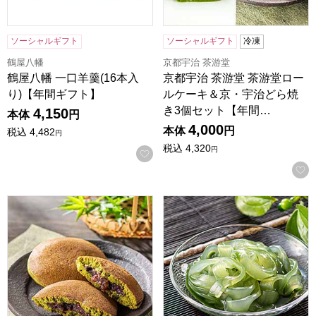
ソーシャルギフト
ソーシャルギフト
冷凍
鶴屋八幡
京都宇治 茶游堂
鶴屋八幡 一口羊羹(16本入
京都宇治 茶游堂 茶游堂ロー
り)【年間ギフト】
ルケーキ＆京・宇治どら焼
き3個セット【年間…
4,150
本体
円
4,000
本体
円
税込
4,482
円
税込
4,320
円
お気に入りに登録する
京都宇治 茶游堂 京・宇治どら焼き 8個入【年間ギフト】
京都宇治 茶游堂 京くずきり