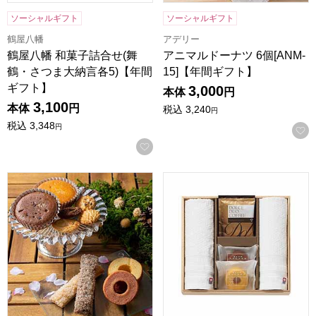
ソーシャルギフト
ソーシャルギフト
鶴屋八幡
アデリー
鶴屋八幡 和菓子詰合せ(舞
アニマルドーナツ 6個[ANM-
鶴・さつま大納言各5)【年間
15]【年間ギフト】
ギフト】
3,000
本体
円
3,100
本体
円
税込
3,240
円
税込
3,348
円
お気に入りに登録する
森の庭 焼き菓子アソート 恵み 21個入[MRM-04A]【年間ギフ
ココロ 今治タオル・スイーツセッ