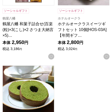
ソーシャルギフト
ソーシャルギフト
鶴屋八幡
ホテルオークラ
鶴屋八幡 和菓子詰合せ(百楽
ホテルオークラスイーツギ
(粒)×3(こし)×2 さつま大納言
フトセット 10個[HOS-03A]
×5)…
【年間ギフ…
2,950
2,800
本体
円
本体
円
税込
3,186
税込
3,024
円
円
お気に入りに登録する
京都宇治 茶游堂 抹茶バームクーヘン 5個入【年間ギフト】