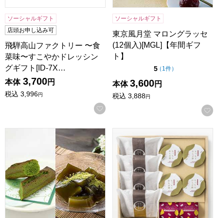
ソーシャルギフト
ソーシャルギフト
店頭お申し込み可
東京風月堂 マロングラッセ
(12個入)[MGL]【年間ギフ
飛騨高山ファクトリー 〜食
ト】
菜味〜すこやかドレッシン
グギフト[ID-7X…
点（5点満点中）
5
の評価
（
1件
）
3,700
3,600
本体
円
本体
円
税込
3,996
税込
3,888
円
円
お気に入りに登録する
京都宇治 茶游堂 宇治抹茶スイーツ「茶乃花」【年間ギフト
甘美 ふっくらどら焼きと甘美菓子