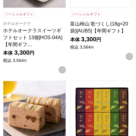
ソーシャルギフト
ソーシャルギフト
ホテルオークラ
富山柿山 歌づくし(18g×20
ホテルオークラスイーツギ
袋)[AUB5]【年間ギフト】
フトセット 13個[HOS-04A]
3,300
本体
円
【年間ギフ…
税込
3,564
円
3,300
本体
円
税込
3,564
円
お気に入りに登録する
小男鹿本舗 冨士屋 小男鹿 個包装 9個入【年間ギフト】
鶴屋八幡 一口羊羹(12本入り