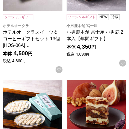
ソーシャルギフト
ソーシャルギフト
NEW
冷蔵
ホテルオークラ
小男鹿本舗 冨士屋
ホテルオークラスイーツ＆
小男鹿本舗 冨士屋 小男鹿 2
コーヒーギフトセット 13個
本入【年間ギフト】
[HOS-06A]…
4,350
本体
円
4,500
本体
円
税込
4,698
円
税込
4,860
円
お気に入りに登録する
小男鹿本舗 冨士屋 和三盆 長箱 3箱入【年間ギフト】
一善や 干柿と胡桃と無花果のミ