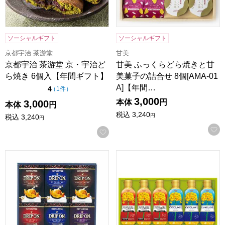
ソーシャルギフト
ソーシャルギフト
京都宇治 茶游堂
甘美
京都宇治 茶游堂 京・宇治ど
甘美 ふっくらどら焼きと甘
ら焼き 6個入【年間ギフト】
美菓子の詰合せ 8個[AMA-01
A]【年間…
点（5点満点中）
4
の評価
（
1件
）
3,000
本体
円
3,000
本体
円
税込
3,240
円
税込
3,240
円
お気に入りに登録する
キーコーヒー ドリップオンギフト[CAG-30N]【贈りものカ
SHOWA キャノーラオイルセッ