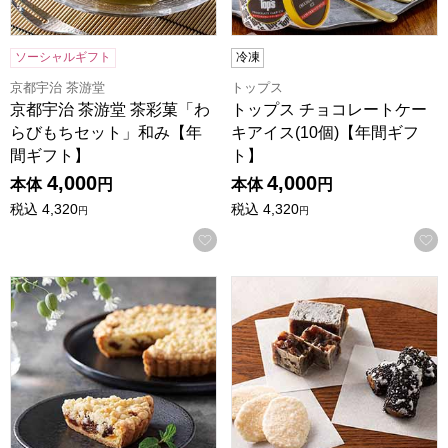
ソーシャルギフト
冷凍
京都宇治 茶游堂
トップス
京都宇治 茶游堂 茶彩菓「わ
トップス チョコレートケー
らびもちセット」和み【年
キアイス(10個)【年間ギフ
間ギフト】
ト】
4,000
4,000
本体
円
本体
円
税込
4,320
税込
4,320
円
円
お気に入りに登録する
さくらんぼのタルト【年間ギフト】
村上 和菓子詰合せ【年間ギフ