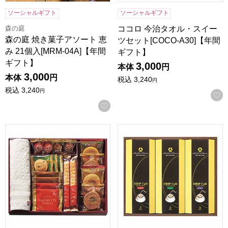
ソーシャルギフト
ソーシャルギフト
森の庭
ココロ 今治タオル・スイー
森の庭 焼き菓子アソート 恵
ツセット[COCO-A30]【年間
み 21個入[MRM-04A]【年間
ギフト】
ギフト】
3,000
本体
円
3,000
本体
円
税込
3,240
円
税込
3,240
円
お気に入りに登録する
スイーツアソート＋S 今治タオル組合せギフト[ZSA-30TAR
ホテルオークラドリップコーヒー