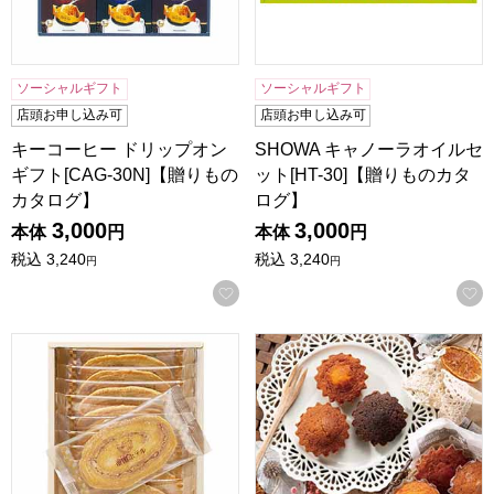
ソーシャルギフト
ソーシャルギフト
店頭お申し込み可
店頭お申し込み可
キーコーヒー ドリップオン
SHOWA キャノーラオイルセ
ギフト[CAG-30N]【贈りもの
ット[HT-30]【贈りものカタ
カタログ】
ログ】
3,000
3,000
本体
円
本体
円
税込
3,240
税込
3,240
円
円
お気に入りに登録する
帝国ホテル アーモンドパイ【年間ギフト】
スイートバスケット焼菓子詰