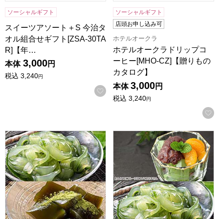
ソーシャルギフト
ソーシャルギフト
店頭お申し込み可
スイーツアソート＋S 今治タ
オル組合せギフト[ZSA-30TA
ホテルオークラ
ホテルオークラドリップコ
R]【年…
ーヒー[MHO-CZ]【贈りもの
3,000
本体
円
カタログ】
税込
3,240
円
3,000
本体
円
お気に入りに登録する
税込
3,240
円
京都宇治 茶游堂 茶彩菓「寛ぎ」【年間ギフト】
京都宇治 茶游堂 茶彩菓 「