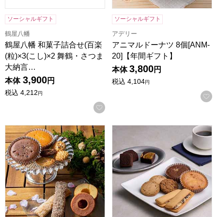
ソーシャルギフト
ソーシャルギフト
鶴屋八幡
アデリー
鶴屋八幡 和菓子詰合せ(百楽
アニマルドーナツ 8個[ANM-
(粒)×3(こし)×2 舞鶴・さつま
20]【年間ギフト】
大納言…
3,800
本体
円
3,900
本体
円
税込
4,104
円
税込
4,212
円
お気に入りに登録する
森の庭 焼き菓子アソート 結び 26個入[MRM-05A]【年間ギフ
ホテルオークラスイーツギフトセッ