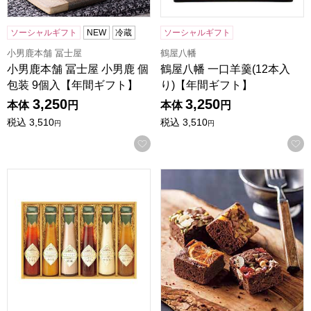
ソーシャルギフト
NEW
冷蔵
ソーシャルギフト
小男鹿本舗 冨士屋
鶴屋八幡
小男鹿本舗 冨士屋 小男鹿 個
鶴屋八幡 一口羊羹(12本入
包装 9個入【年間ギフト】
り)【年間ギフト】
3,250
3,250
本体
円
本体
円
税込
3,510
税込
3,510
円
円
お気に入りに登録する
飛騨高山ファクトリー〜食菜味〜すこやかドレッシングギフト[I
ホシフルーツ ナッツとドライフ