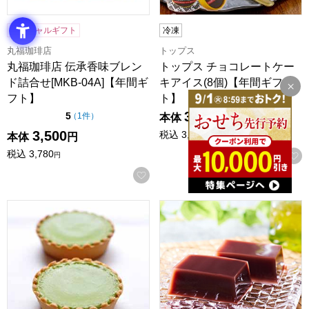
ソーシャルギフト
冷凍
丸福珈琲店
トップス
丸福珈琲店 伝承香味ブレン
トップス チョコレートケー
ド詰合せ[MKB-04A]【年間ギ
キアイス(8個)【年間ギフ
フト】
ト】
3,440
点（5点満点中）
5
の評価
（
1件
）
本体
円
3,500
税込
3,715.
本体
円
20
円
税込
3,780
円
お気に入りに登録する
京都宇治 茶游堂 抹茶チーズケーキ 5個入【年間ギフト】
小男鹿本舗 冨士屋 水羊羹 1