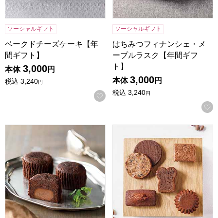
ソーシャルギフト
ソーシャルギフト
ベークドチーズケーキ【年
はちみつフィナンシェ・メ
間ギフト】
ープルラスク【年間ギフ
ト】
3,000
本体
円
3,000
本体
円
税込
3,240
円
税込
3,240
円
お気に入りに登録する
ミカドコーヒー トリュフショコラコーヒー【年間ギフト】
ル・ショコラ・アラン・デュ