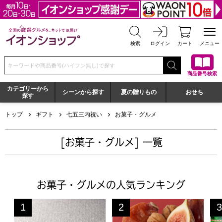
全国の厳選グルメを、ネットでお届け イオンショップ
検索
ログイン
カート
メニュー
検索キーワードまたは商品番号を入力してください
商品番号検索
カテゴリーから
シーンから探す
夏の贈りもの
おせち
探す
トップ
ギフト
七五三内祝い
お菓子・グルメ
[お菓子・グルメ] 一覧
お菓子・グルメの人気ランキング
はちみつフィナンシェ・メープルラスク【年間ギフト】
一善や 干柿と胡桃と無花果のミ
京
1
2
3
位
位
位