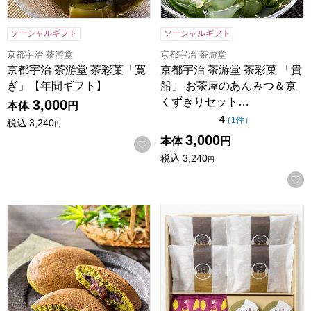
ソーシャルギフト
ソーシャルギフト
京都宇治 茶游堂
京都宇治 茶游堂
京都宇治 茶游堂 茶彩菓「寛
京都宇治 茶游堂 茶彩菓 「貴
ぎ」【年間ギフト】
船」 お茶屋のあんみつ＆京
くずきりセット…
3,000
本体
円
点（5点満点中）
4
の評価
（
1件
）
税込
3,240
円
3,000
本体
円
お気に入りに登録する
税込
3,240
円
京都宇治 茶游堂 京・宇治どら焼き 6個入【年間ギフト】
甘美 ふっくらどら焼きと甘美菓子