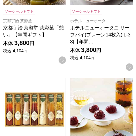
ソーシャルギフト
ソーシャルギフト
京都宇治 茶游堂
ホテルニューオータニ
京都宇治 茶游堂 茶彩菓「憩
ホテルニューオータニ リー
い」【年間ギフト】
フパイ(プレーン14枚入)[L-3
8]【年間…
3,800
本体
円
3,800
本体
円
税込
4,104
円
税込
4,104
円
お気に入りに登録する
飛騨高山ファクトリー 〜食菜味〜すこやかドレッシングギフト[
東京風月堂 マロングラッセ(12