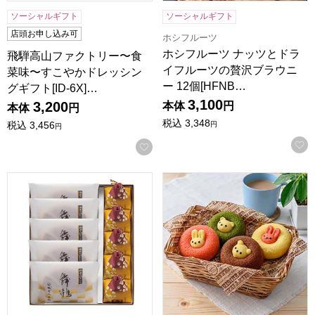
ソーシャルギフト
ソーシャルギフト
店頭お申し込み可
ホシフルーツ
ホシフルーツ ナッツとドラ
飛騨高山ファクトリー〜食
イフルーツの贅沢ブラウニ
菜味〜すこやかドレッシン
ー 12個[HFNB…
グギフト[ID-6X]…
3,100
3,200
本体
円
本体
円
税込
3,348
税込
3,456
円
円
お気に入りに登録する
鶴屋八幡 和菓子詰合せ(舞鶴・さつま大納言各5)【年間ギフ
アニマルドーナツ 6個[ANM-