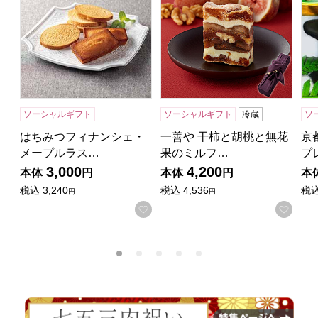
ソーシャルギフト
ソーシャルギフト
冷蔵
ソ
はちみつフィナンシェ・
一善や 干柿と胡桃と無花
京
メープルラス…
果のミルフ…
プ
3,000
4,200
本体
円
本体
円
本
税込
3,240
税込
4,536
税
円
円
お気に入りに登録する
お気