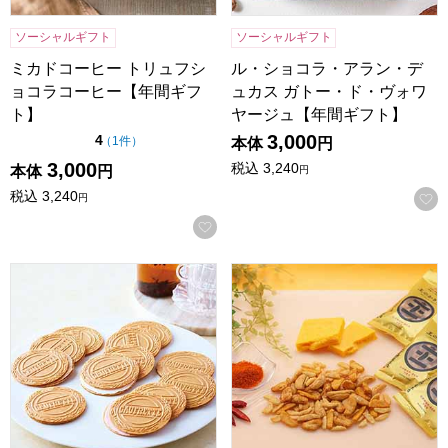
ソーシャルギフト
ソーシャルギフト
ミカドコーヒー トリュフシ
ル・ショコラ・アラン・デ
ョコラコーヒー【年間ギフ
ュカス ガトー・ド・ヴォワ
ト】
ヤージュ【年間ギフト】
3,000
点（5点満点中）
4
の評価
（
1件
）
本体
円
3,000
税込
3,240
本体
円
円
税込
3,240
円
お気に入りに登録する
東京風月堂 ゴーフレット(72枚入)【年間ギフト】
王様堂本店 王のかきたね詰合せ