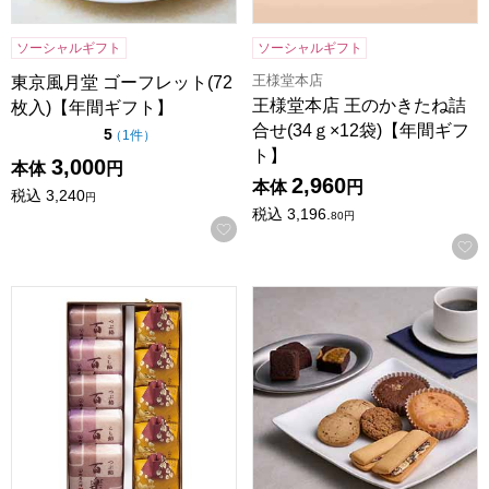
ソーシャルギフト
ソーシャルギフト
王様堂本店
東京風月堂 ゴーフレット(72
王様堂本店 王のかきたね詰
枚入)【年間ギフト】
合せ(34ｇ×12袋)【年間ギフ
点（5点満点中）
5
の評価
（
1件
）
ト】
3,000
本体
円
2,960
本体
円
税込
3,240
円
税込
3,196.
80
円
お気に入りに登録する
鶴屋八幡 和菓子詰合せ(百楽(粒)×3(こし)×2 さつま大納言×5
ホテルオークラスイーツギフトセッ