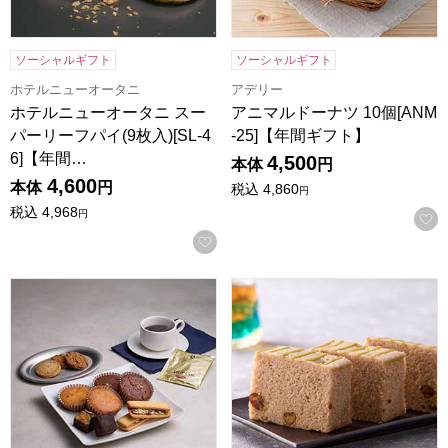
ソーシャルギフト
ソーシャルギフト
ホテルニューオータニ
アデリー
ホテルニューオータニ スー
アニマルドーナツ 10個[ANM
パーリーフパイ(9枚入)[SL-4
-25]【年間ギフト】
6]【年間…
4,500
本体
円
4,600
本体
円
税込
4,860
円
税込
4,968
円
お気に入りに登録する
ホテルオークラスイーツ＆コーヒーギフトセット 13個[HOS-
小男鹿本舗 冨士屋 小男鹿 2