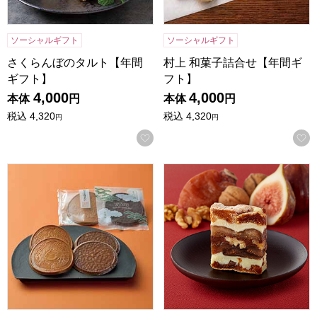
ソーシャルギフト
ソーシャルギフト
さくらんぼのタルト【年間
村上 和菓子詰合せ【年間ギ
ギフト】
フト】
4,000
4,000
本体
円
本体
円
税込
4,320
税込
4,320
円
円
お気に入りに登録する
キャラメルせんべい・みそせんべいセット【年間ギフト】
一善や 干柿と胡桃と無花果の