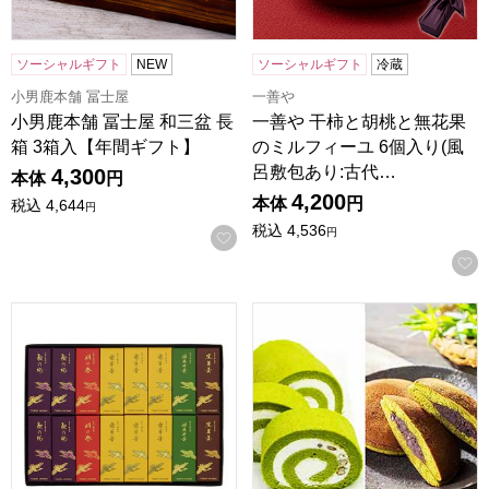
ソーシャルギフト
NEW
ソーシャルギフト
冷蔵
小男鹿本舗 冨士屋
一善や
小男鹿本舗 冨士屋 和三盆 長
一善や 干柿と胡桃と無花果
箱 3箱入【年間ギフト】
のミルフィーユ 6個入り(風
呂敷包あり:古代…
4,300
本体
円
4,200
本体
円
税込
4,644
円
税込
4,536
円
お気に入りに登録する
鶴屋八幡 一口羊羹(16本入り)【年間ギフト】
京都宇治 茶游堂 茶游堂ロー