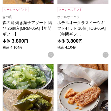
ソーシャルギフト
ソーシャルギフト
森の庭
ホテルオークラ
森の庭 焼き菓子アソート 結
ホテルオークラスイーツギ
び 26個入[MRM-05A]【年間
フトセット 16個[HOS-05A]
ギフト】
【年間ギフ…
3,800
3,800
本体
円
本体
円
税込
4,104
税込
4,104
円
円
お気に入りに登録する
京都宇治 茶游堂 茶彩菓「憩い」【年間ギフト】
ホテルニューオータニ リーフパイ