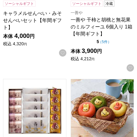
ソーシャルギフト
ソーシャルギフト
冷蔵
一善や
キャラメルせんべい・みそ
一善や 干柿と胡桃と無花果
せんべいセット【年間ギフ
のミルフィーユ 6個入り 1箱
ト】
【年間ギフト】
4,000
本体
円
点（5点満点中）
5
の評価
（
5件
）
税込
4,320
円
3,900
本体
円
お気に入りに登録する
税込
4,212
円
鶴屋八幡 和菓子詰合せ(百楽(粒)×3(こし)×2 舞鶴・さつま大
アニマルドーナツ 8個[ANM-