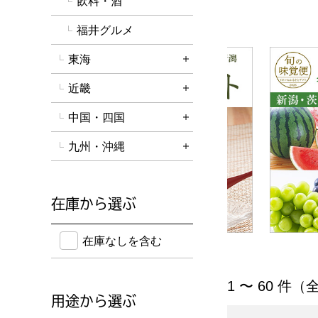
飲料・酒
福井グルメ
東海
詳細を開く
近畿
詳細を開く
中国・四国
詳細を開く
九州・沖縄
詳細を開く
在庫から選ぶ
在庫のない商品を含めて検索することができます。
在庫なしを含む
「北陸･信越」の
1 〜 60 件（全
用途から選ぶ