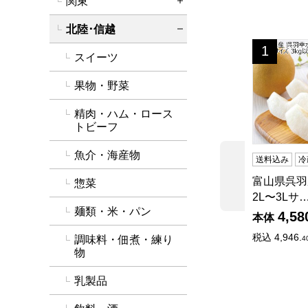
関東
詳細を開く
北陸･信越
詳細を閉じる
富山県呉羽産
1
位
スイーツ
果物・野菜
精肉・ハム・ロース
トビーフ
魚介・海産物
送料込み
冷
前の商品
富山県呉羽
惣菜
2L〜3Lサ
麺類・米・パン
4,58
本体
税込
4,946.
調味料・佃煮・練り
4
物
乳製品