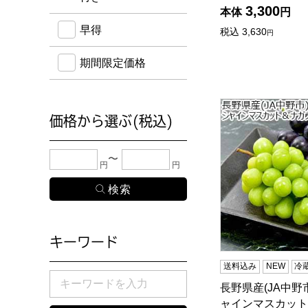
3,300
本体
円
早得
税込
3,630
円
期間限定価格
長野県産(JA中野
価格から選ぶ(税込)
下限金額・上限金額のどちらか１つまたは両方に、
円
円
キーワード
送料込み
NEW
冷
検索したい商品のキーワードを入力してください。
長野県産(JA中野市
ャインマスカット