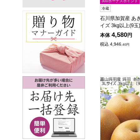
300ボーナスポイント
冷蔵
石川県加賀産 あき
イズ 3kg以上(9玉
4,580
本体
円
税込
4,946.
40
円
富山県呉羽産 あきづ