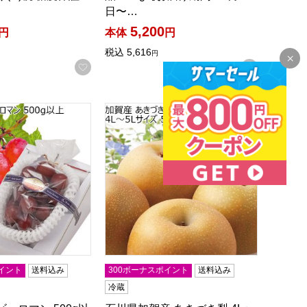
日〜…
5,200
円
本体
円
税込
5,616
円
録する
お気に入りに登録する
お気に入
【敬老の日】【KN】
ビーロマン 500g以上【CB】
石川県加賀産 あきづき梨 4L〜5Lサイズ 5k
イント
送料込み
300ボーナスポイント
送料込み
冷蔵