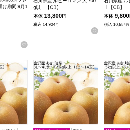
石川県産 ルビーロマン 大 700
石川県産 ル
け期間:9月1
g以上【CB】
上【CB】
13,800
9,800
本体
円
本体
5点満点中）
の評価
）
税込
14,904
税込
10,584
円
円
お気に入りに登
お気に入りに登録する
き梨 3Lサイズ 3kg以上(9玉)【CB】
石川県金沢産 あきづき梨 3L〜4Lサイズ 5kg以上
石川県金沢産 