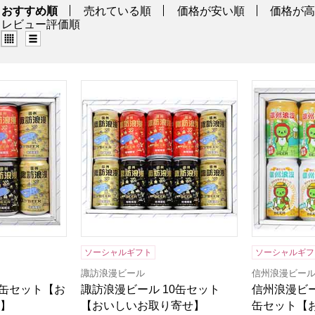
る商品から絞りこむことができます。
おすすめ順
売れている順
価格が安い順
価格が
レビュー評価順
グリッド表示（タイル表示）
リスト表示
8缶セット【おいしいお取り寄せ】
諏訪浪漫ビール 10缶セット【おいしいお取り
信州浪漫ビー
商品から絞り込むことができます。
ソーシャルギフト
ソーシャルギフ
諏訪浪漫ビール
信州浪漫ビー
8缶セット【お
諏訪浪漫ビール 10缶セット
信州浪漫ビー
】
【おいしいお取り寄せ】
缶セット【