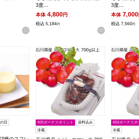
3度…
3度…
4,800
7,000
本体
円
本体
税込
5,184
税込
7,560
円
円
お気に入りに登録する
お気に入りに登
3種のスフレセット9個入【お届け期間:9月18日〜9月21日】
石川県産 ルビーロマン 大 700g以上【CB】
石川県産 ル
老の日
400ボーナスポイント
送料込み
400ボーナスポ
冷蔵
冷蔵
潟3種のスフレ