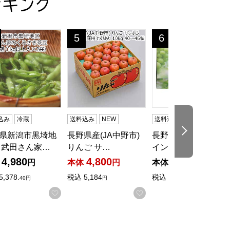
ンキング
0個セット【夏の贈りもの・お中元】[A-1]
【夏の贈りもの・お中元】[KD-30]
県新潟市黒埼地区産 武田さん家のくろさき茶豆 2kg入箱(1kg以上
長野県産(JA中野市) りんご サンふじ(小玉)
長野県産 ハウスシャイ
5
6
位
位
込み
冷蔵
送料込み
NEW
送料込み
冷蔵
無包装
次の商品
県新潟市黒埼地
長野県産(JA中野市)
長野県産 ハウスシャ
 武田さん家…
りんご サ…
インマスカット…
4,980
4,800
7,900
円
本体
円
本体
円
入りに登録する
5,378.
税込
5,184
税込
8,532
40円
円
円
お気に入りに登録する
お気に入りに登録する