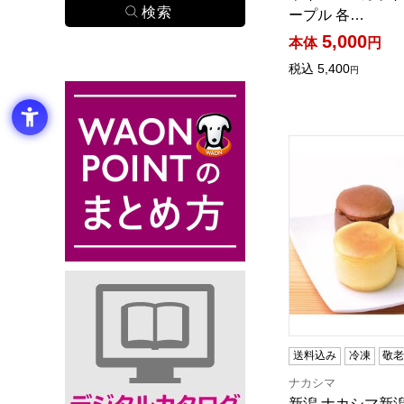
ープル 各…
5,000
本体
円
税込
5,400
円
新潟 ナカシマ新潟
送料込み
冷凍
敬
ナカシマ
新潟 ナカシマ新