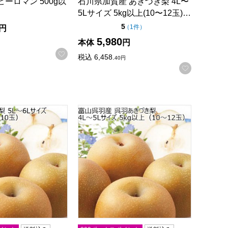
ビーロマン 500g以
石川県加賀産 あきづき梨 4L〜
5Lサイズ 5kg以上(10〜12玉)…
点（5点満点中）
5
の評価
（
1件
）
円
5,980
本体
円
録する
お気に入りに登録する
税込
6,458.
40
円
お気に入
(12〜14玉)【CB】
あきづき梨 5L〜6Lサイズ 5kg以上(9〜10玉)【CB】
富山県呉羽産 あきづき梨 4L〜5Lサイズ 5k