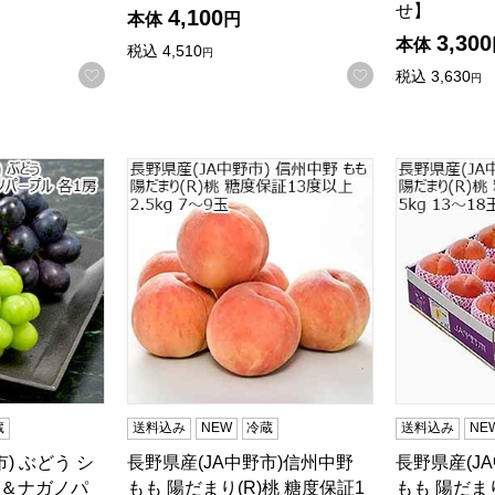
せ】
4,100
本体
円
3,300
本体
税込
4,510
円
お気に入りに登録する
お気に入りに登
税込
3,630
円
市) ぶどう シャインマスカット＆ナガノパープル 各1房【限定1
長野県産(JA中野市)信州中野 もも 陽だまり(R
長野県産(JA
検索したい金額を入力してください。
蔵
送料込み
NEW
冷蔵
送料込み
NE
) ぶどう シ
長野県産(JA中野市)信州中野
長野県産(J
＆ナガノパ
もも 陽だまり(R)桃 糖度保証1
もも 陽だまり