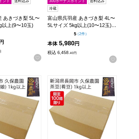
イント
送料込み
300ボーナスポイント
送料込み
冷蔵
 あきづき梨 5L〜
富山県呉羽産 あきづき梨 4L〜
g以上(9〜10玉)
5Lサイズ 5kg以上(10〜12玉)…
点（5点満点中）
5
の評価
（
2件
）
円
5,980
本体
円
録する
円
税込
6,458.
40
円
お気に入りに登録する
お気に入
間：8月15日〜9月30日】【サマーセール】
 久保農園 枝豆(つきみ娘) 1kg以上【お届け期間:9月1日〜9月
新潟県長岡市 久保農園 茶豆(肴豆) 1kg