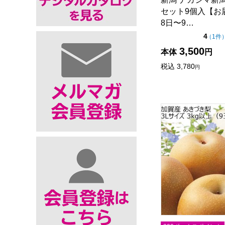
セット9個入【お届
8日〜9…
点（
4
（
1件
3,500
本体
円
税込
3,780
円
石川県加賀産 あきづ