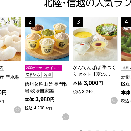
北陸･信越の人気ラ
 幸水梨 2L〜3Lサイズ 3kg以上(9〜10玉)【CB】
信州蓼科山麓 長門牧場 牧場自家製アイスクリーム1
かんてんぱぱ 手づくりセット
新潟
2
3
4
位
位
位
かんてんぱぱ 手づく
蔵
200ボーナスポイント
送料
りセット【夏の…
送料込み
冷凍
産 幸水梨
新潟
3,000
本体
円
…
区産
信州蓼科山麓 長門牧
場 牧場自家製…
0
税込
3,240
円
本体
円
3,980
本体
円
お気に
税込
0円
税込
4,298.
40円
お気に入りに登録する
お気に入りに登録する