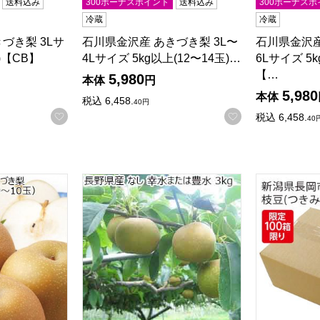
送料込み
300ボーナスポイント
送料込み
300ボーナスポ
冷蔵
冷蔵
づき梨 3Lサ
石川県金沢産 あきづき梨 3L〜
石川県金沢産
)【CB】
4Lサイズ 5kg以上(12〜14玉)…
6Lサイズ 5k
【…
5,980
本体
円
5,980
本体
税込
6,458.
40
円
お気に入りに登録する
お気に入りに登
税込
6,458.
40
き梨 3Lサイズ 3kg以上(9〜10玉)【CB】
長野県産 なし 幸水または豊水 3kg【お届け期
新潟県長岡市