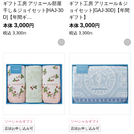
ギフト工房 アリエール部屋
ギフト工房 アリエール＆ジ
干し＆ジョイセット[HAJ-30
ョイセット[GAJ-30D]【年間
D]【年間ギ…
ギフト】
3,000
3,000
本体
円
本体
円
税込
3,300
税込
3,300
円
円
お気に入りに登録する
西川 ウェッジウッド ワイルド ストロベリー タオルセット[F
西川 ウェッジウッド タオルセッ
ソーシャルギフト
ソーシャルギフト
店頭お申し込み可
店頭お申し込み可