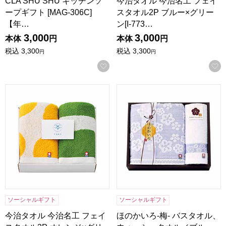
CLA SHU SHU キッチンソ
今治タオル 今治名工 フェイ
ープギフト [MAG-306C]
スタオル2P ブルー×グリー
【年…
ン[I-773…
3,000
3,000
本体
円
本体
円
税込
3,300
税込
3,300
円
円
お気に入りに登録する
今治タオル 今治名工 フェイスタオル2P オレンジ×グリーン[I-
ほのかいろ-梅- バスタオル、ウ
ソーシャルギフト
ソーシャルギフト
今治タオル 今治名工 フェイ
ほのかいろ-梅- バスタオル、