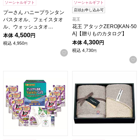
ソーシャルギフト
ソーシャルギフト
店頭お申し込み可
プーさん ハニープランタン
バスタオル、フェイスタオ
花王
花王 アタックZERO[KAN-50
ル、ウォッシュタオ…
A]【贈りものカタログ】
4,500
本体
円
4,300
本体
円
税込
4,950
円
税込
4,730
円
お気に入りに登録する
洗剤バラエティギフト[HOVG-50]【贈りものカタログ】
日繊商工 ジャーナルスタンダード