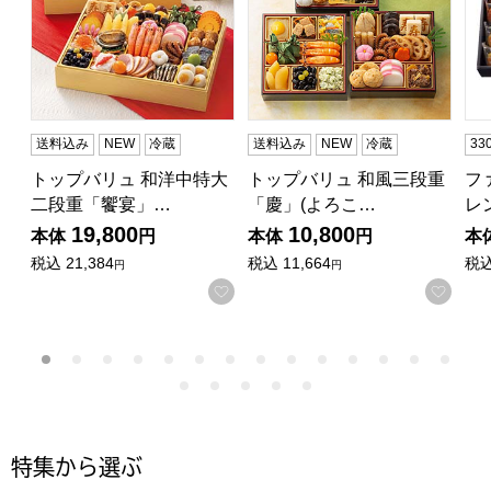
送料込み
NEW
冷蔵
送料込み
NEW
冷蔵
3
トップバリュ 和洋中特大
トップバリュ 和風三段重
フ
二段重「饗宴」…
「慶」(よろこ…
レ
19,800
10,800
本体
円
本体
円
本
税込
21,384
税込
11,664
税
円
円
お気に入りに登録する
お気
特集から選ぶ