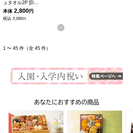
ュタオル2P [D…
2,800
本体
円
税込
3,080
円
お気に入りに登録する
1 〜 45 件（全 45 件）
あなたにおすすめの商品
トップバリュ 和洋中特大二段重「饗宴」(きょうえん)【4
トップバリュ 和風三段重「慶」
フ