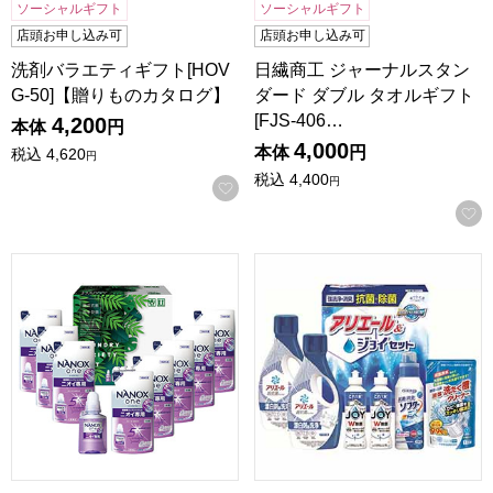
ソーシャルギフト
ソーシャルギフト
店頭お申し込み可
店頭お申し込み可
洗剤バラエティギフト[HOV
日繊商工 ジャーナルスタン
G-50]【贈りものカタログ】
ダード ダブル タオルギフト
[FJS-406…
4,200
本体
円
4,000
本体
円
税込
4,620
円
税込
4,400
円
お気に入りに登録する
ランドリーバラエティギフト[NAN-50]【贈りものカタログ】
ギフト工房 抗菌除菌・アリエー