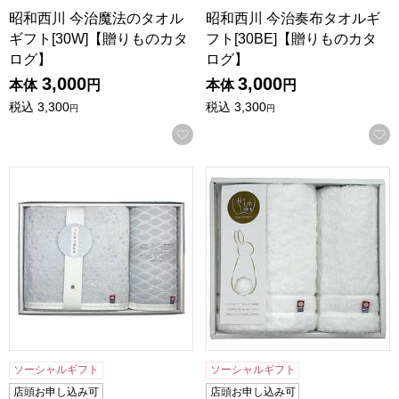
昭和西川 今治魔法のタオル
昭和西川 今治奏布タオルギ
ギフト[30W]【贈りものカタ
フト[30BE]【贈りものカタ
ログ】
ログ】
3,000
3,000
本体
円
本体
円
税込
3,300
税込
3,300
円
円
お気に入りに登録する
昭和西川 今治輪奈織紋タオルギフト[30B]【贈りものカタロ
昭和西川 今治月のしろうさぎタ
ソーシャルギフト
ソーシャルギフト
店頭お申し込み可
店頭お申し込み可