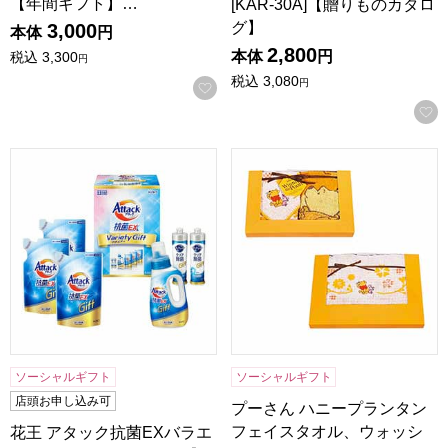
【年間ギフト】…
[KAR-30A]【贈りものカタロ
グ】
3,000
本体
円
2,800
本体
円
税込
3,300
円
税込
3,080
円
お気に入りに登録する
花王 アタック抗菌EXバラエティーギフト[KAU-30A]【贈り
プーさん ハニープランタン フェ
ソーシャルギフト
ソーシャルギフト
店頭お申し込み可
プーさん ハニープランタン
フェイスタオル、ウォッシ
花王 アタック抗菌EXバラエ