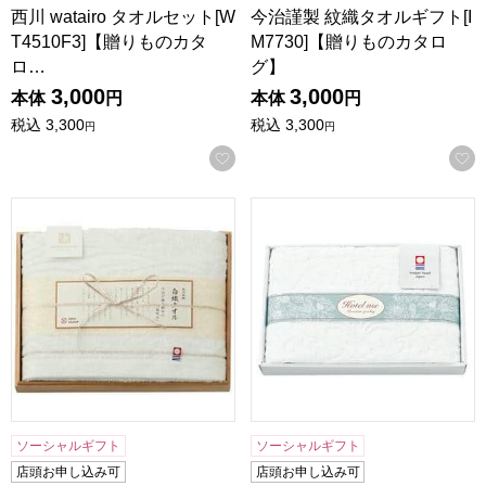
西川 watairo タオルセット[W
今治謹製 紋織タオルギフト[I
T4510F3]【贈りものカタ
M7730]【贈りものカタロ
ロ…
グ】
3,000
3,000
本体
円
本体
円
税込
3,300
税込
3,300
円
円
お気に入りに登録する
今治謹製 白織タオル(木箱入り)【贈りものカタログ】
日繊商工 ホテルユーズ タオルギ
ソーシャルギフト
ソーシャルギフト
店頭お申し込み可
店頭お申し込み可