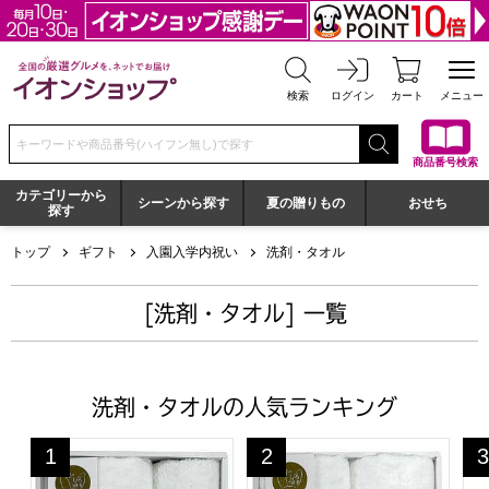
全国の厳選グルメを、ネットでお届け イオンショップ
検索
ログイン
カート
メニュー
検索キーワードまたは商品番号を入力してください
商品番号検索
カテゴリーから
シーンから探す
夏の贈りもの
おせち
探す
トップ
ギフト
入園入学内祝い
洗剤・タオル
[洗剤・タオル] 一覧
洗剤・タオルの人気ランキング
昭和西川 今治月のしろうさぎタオルギフト[30WH]【贈り
昭和西川 今治月のしろうさぎタ
洗
1
2
3
位
位
位