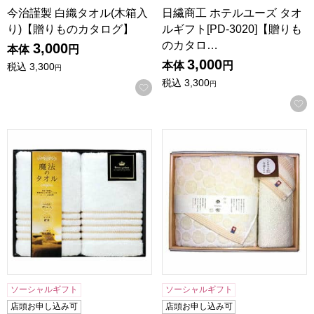
今治謹製 白織タオル(木箱入
日繊商工 ホテルユーズ タオ
り)【贈りものカタログ】
ルギフト[PD-3020]【贈りも
のカタロ…
3,000
本体
円
3,000
本体
円
税込
3,300
円
税込
3,300
円
お気に入りに登録する
昭和西川 今治魔法のタオルギフト[30W]【贈りものカタログ
昭和西川 今治奏布タオルギフト
ソーシャルギフト
ソーシャルギフト
店頭お申し込み可
店頭お申し込み可