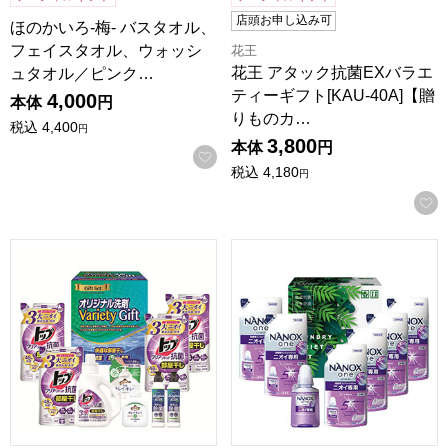
店頭お申し込み可
ほのかいろ-梅- バスタオル、
フェイスタオル、ウォッシ
花王
花王 アタック抗菌EXバラエ
ュタオル／ピンク…
ティーギフト[KAU-40A]【贈
4,000
本体
円
りものカ…
税込
4,400
円
3,800
本体
円
お気に入りに登録する
税込
4,180
円
洗剤バラエティギフト[HOVG-40]【贈りものカタログ】
ランドリーバラエティギフト[N