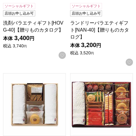
ソーシャルギフト
ソーシャルギフト
店頭お申し込み可
店頭お申し込み可
洗剤バラエティギフト[HOV
ランドリーバラエティギフ
G-40]【贈りものカタログ】
ト[NAN-40]【贈りものカタ
ログ】
3,400
本体
円
3,200
本体
円
税込
3,740
円
税込
3,520
円
お気に入りに登録する
ココロ 今治タオル・スイーツセット[COCO-A30]【年間ギフ
スイーツアソート＋S 今治タオル