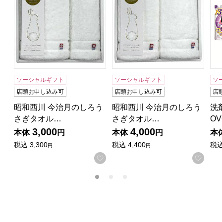
ソーシャルギフト
ソーシャルギフト
ソ
店頭お申し込み可
店頭お申し込み可
店
昭和西川 今治月のしろう
昭和西川 今治月のしろう
洗
さぎタオル…
さぎタオル…
OV
3,000
4,000
本体
円
本体
円
本
税込
3,300
税込
4,400
税
円
円
お気に入りに登録する
お気