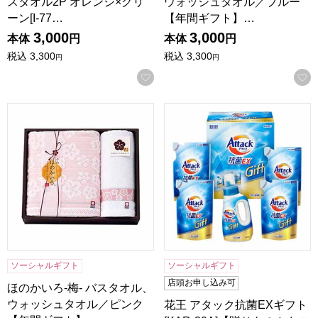
スタオル2P オレンジ×グリ
ウォッシュタオル／ブルー
ーン[I-77…
【年間ギフト】…
3,000
3,000
本体
円
本体
円
税込
3,300
税込
3,300
円
円
お気に入りに登録する
ほのかいろ-梅- バスタオル、ウォッシュタオル／ピンク 【年間ギフ
花王 アタック抗菌EXギフト[K
ソーシャルギフト
ソーシャルギフト
店頭お申し込み可
ほのかいろ-梅- バスタオル、
ウォッシュタオル／ピンク
花王 アタック抗菌EXギフト