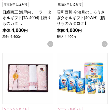
店頭お申し込み可
店頭お申し込み可
日繊商工 瀬戸内テーラー タ
昭和西川 今治月のしろうさ
オルギフト[TA-4004]【贈り
ぎタオルギフト[40WH]【贈
ものカタ…
りものカタログ】
4,000
4,000
本体
円
本体
円
税込
4,400
税込
4,400
円
円
お気に入りに登録する
ほのかいろ-梅- バスタオル、フェイスタオル、ウォッシュタオル／
花王 アタック抗菌EXバラエテ
ソーシャルギフト
ソーシャルギフト