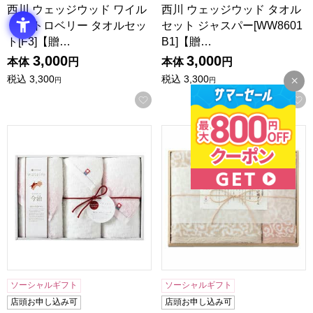
西川 ウェッジウッド ワイル
西川 ウェッジウッド タオル
ド ストロベリー タオルセッ
セット ジャスパー[WW8601
ト[F3]【贈…
B1]【贈…
3,000
3,000
本体
円
本体
円
税込
3,300
税込
3,300
円
円
お気に入りに登録する
西川 watairo タオルセット[WT4510F3]【贈りものカタログ】
今治謹製 紋織タオルギフト[IM
ソーシャルギフト
ソーシャルギフト
店頭お申し込み可
店頭お申し込み可