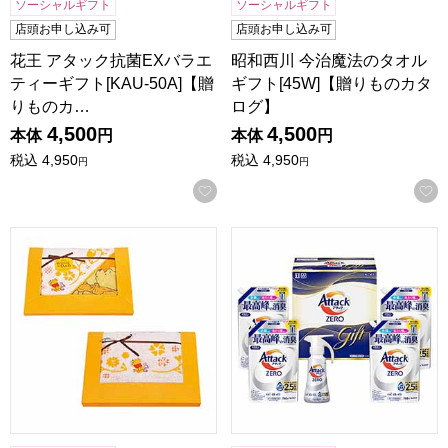
ソーシャルギフト
ソーシャルギフト
店頭お申し込み可
店頭お申し込み可
花王 アタック抗菌EXバラエ
昭和西川 今治魔法のタオル
ティーギフト[KAU-50A]【贈
ギフト[45W]【贈りものカタ
りものカ…
ログ】
4,500
4,500
本体
円
本体
円
税込
4,950
税込
4,950
円
円
お気に入りに登録する
プーさん ハニープランタン バスタオル、フェイスタオル、ウォッ
花王 アタックZERO[KAN-5