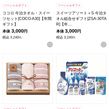
ソーシャルギフト
ソーシャルギフト
ココロ 今治タオル・スイー
スイーツアソート＋S 今治タ
ツセット[COCO-A30]【年間
オル組合せギフト[ZSA-30TA
ギフト】
R]【年…
3,000
3,000
本体
円
本体
円
税込
3,240
税込
3,240
円
円
お気に入りに登録する
アーバンリサーチFT3 [UR2330]【贈りものカタログ】
ギフト工房 抗菌除菌・アリエー