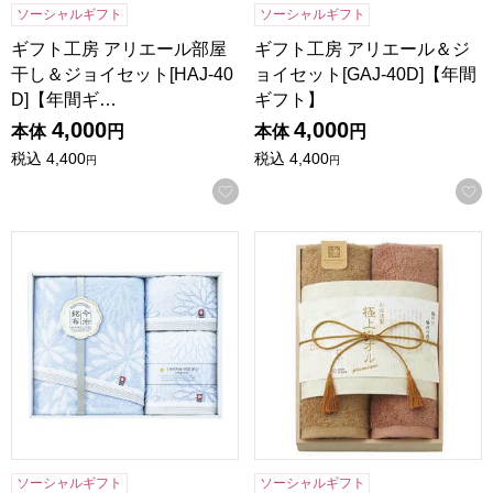
ソーシャルギフト
ソーシャルギフト
ギフト工房 アリエール部屋
ギフト工房 アリエール＆ジ
干し＆ジョイセット[HAJ-40
ョイセット[GAJ-40D]【年間
D]【年間ギ…
ギフト】
4,000
4,000
本体
円
本体
円
税込
4,400
税込
4,400
円
円
お気に入りに登録する
昭和西川 今治はなごろもタオルギフト[40B]【贈りものカタ
今治謹製 極上タオルギフト(
ソーシャルギフト
ソーシャルギフト