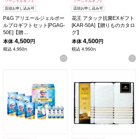
ソーシャルギフト
ソーシャルギフト
店頭お申し込み可
店頭お申し込み可
P&G アリエールジェルボー
花王 アタック抗菌EXギフト
ルプロギフトセット[PGAG-
[KAR-50A]【贈りものカタロ
50E]【贈…
グ】
4,500
4,500
本体
円
本体
円
税込
4,950
税込
4,950
円
円
お気に入りに登録する
花王 アタック抗菌EXバラエティーギフト[KAU-50A]【贈り
昭和西川 今治魔法のタオルギフ