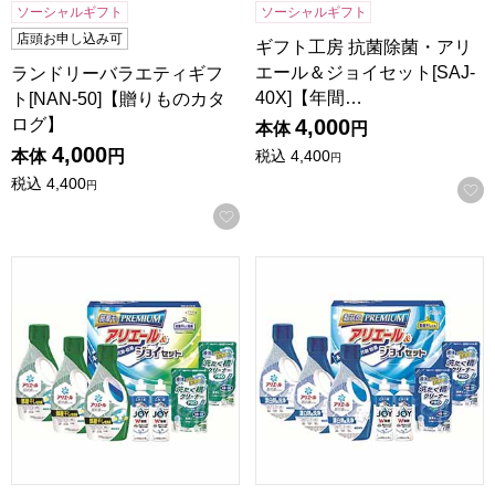
ソーシャルギフト
ソーシャルギフト
店頭お申し込み可
ギフト工房 抗菌除菌・アリ
エール＆ジョイセット[SAJ-
ランドリーバラエティギフ
40X]【年間…
ト[NAN-50]【贈りものカタ
ログ】
4,000
本体
円
4,000
本体
円
税込
4,400
円
税込
4,400
円
お気に入りに登録する
ギフト工房 アリエール部屋干し＆ジョイセット[HAJ-40D]
ギフト工房 アリエール＆ジョイセ