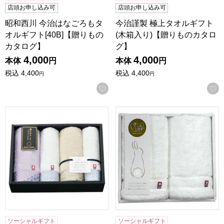
店頭お申し込み可
店頭お申し込み可
昭和西川 今治はなごろもタ
今治謹製 極上タオルギフト
オルギフト[40B]【贈りもの
(木箱入り)【贈りものカタロ
カタログ】
グ】
4,000
4,000
本体
円
本体
円
税込
4,400
税込
4,400
円
円
お気に入りに登録する
日繊商工 瀬戸内テーラー タオルギフト[TA-4004]【贈りも
昭和西川 今治月のしろうさぎタ
ソーシャルギフト
ソーシャルギフト