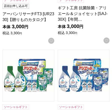
ソーシャルギフト
ソーシャルギフト
店頭お申し込み可
ギフト工房 抗菌除菌・アリ
エール＆ジョイセット[SAJ-
アーバンリサーチFT3 [UR23
30X]【年間…
30]【贈りものカタログ】
3,000
3,000
本体
円
本体
円
税込
3,300
税込
3,300
円
円
お気に入りに登録する
ギフト工房 アリエール部屋干し＆ジョイセット[HAJ-30D]
ギフト工房 アリエール＆ジョイセ
ソーシャルギフト
ソーシャルギフト