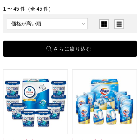
1 〜 45 件（全 45 件）
「洗剤・タオル」の商品一覧
表示順
表示切替
P&G アリエールジェルボールプロギフトセット[PGAG-50
花王 アタック抗菌EXギフト[K