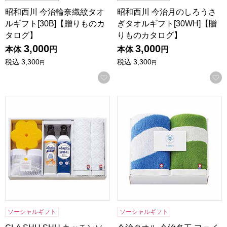
昭和西川 今治輪奈織紋タオ
昭和西川 今治月のしろうさ
ルギフト[30B]【贈りものカ
ぎタオルギフト[30WH]【贈
タログ】
りものカタログ】
3,000
3,000
本体
円
本体
円
税込
3,300
税込
3,300
円
円
お気に入りに登録する
CLA SHU SHU キッチンソープギフト [MAG-306C]【年間
今治タオル 今治名工 フェイスタ
ソーシャルギフト
ソーシャルギフト