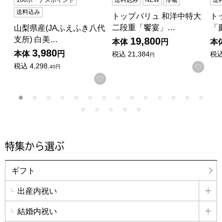
100ボーナスポイント
送料込み
NEW
冷蔵
送
送料込み
トップバリュ 和洋中特大
ト
二段重「饗宴」…
「
山梨県産(JAふえふき八代
支所) 白美…
19,800
本体
円
本
3,980
本体
円
税込
21,384
税
円
税込
4,298.
お気
40円
お気に入りに登録する
特集から選ぶ
ギフト
出産内祝い
詳
結婚内祝い
詳