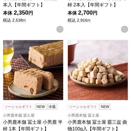
本入【年間ギフト】
棹 2本入【年間ギフト】
2,350
2,700
本体
円
本体
円
税込
2,538
税込
2,916
円
円
お気に入りに登録する
小男鹿本舗 冨士屋 小男鹿 半棹 1本【年間ギフト】
小男鹿本舗 冨士屋 霰三盆 曲
ソーシャルギフト
NEW
冷蔵
ソーシャルギフト
NEW
小男鹿本舗 冨士屋
小男鹿本舗 冨士屋
小男鹿本舗 冨士屋 小男鹿 半
小男鹿本舗 冨士屋 霰三盆 曲
棹 1本【年間ギフト】
物100g入【年間ギフト】