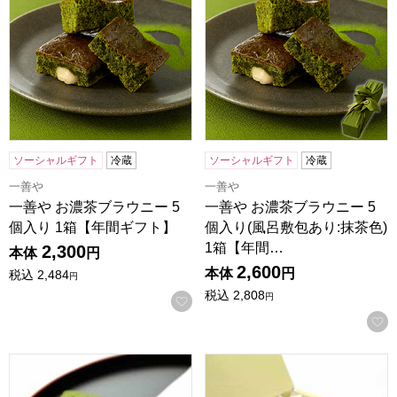
ソーシャルギフト
冷蔵
ソーシャルギフト
冷蔵
一善や
一善や
一善や お濃茶ブラウニー 5
一善や お濃茶ブラウニー 5
個入り 1箱【年間ギフト】
個入り(風呂敷包あり:抹茶色)
1箱【年間…
2,300
本体
円
2,600
本体
円
税込
2,484
円
税込
2,808
円
お気に入りに登録する
京都宇治 茶游堂 抹茶サブレ「茶ぶれ」 6枚入【年間ギフト】
京都宇治 茶游堂 抹茶フィナン