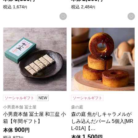
税込
1,674
税込
2,484
円
円
お気に入りに登録する
小男鹿本舗 冨士屋 和三盆 小箱【年間ギフト】
森の庭 焦がしキャラメルがしみ込
ソーシャルギフト
NEW
ソーシャルギフト
小男鹿本舗 冨士屋
森の庭
小男鹿本舗 冨士屋 和三盆 小
森の庭 焦がしキャラメルが
箱【年間ギフト】
しみ込んだバーム 5個入[MR
L-01A]【…
900
本体
円
1,500
本体
円
税込
972