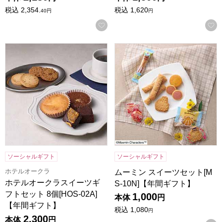
税込
2,354.
税込
1,620
40
円
円
お気に入りに登録する
ホテルオークラスイーツギフトセット 8個[HOS-02A]【年間
ムーミン スイーツセット[MS-
ソーシャルギフト
ソーシャルギフト
ホテルオークラ
ムーミン スイーツセット[M
ホテルオークラスイーツギ
S-10N]【年間ギフト】
フトセット 8個[HOS-02A]
1,000
本体
円
【年間ギフト】
税込
1,080
円
2,300
本体
円