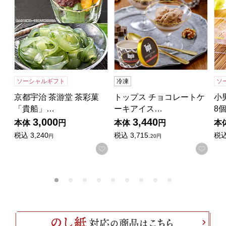
ソーシャルギフト
冷凍
ソ
京都宇治 茶游堂 茶彩菓
トップス チョコレートケ
小
「貴船」…
ーキアイス…
8
3,000
3,440
本体
円
本体
円
本
税込
3,240
税込
3,715.
税
円
20円
お気に入りに登録する
お気