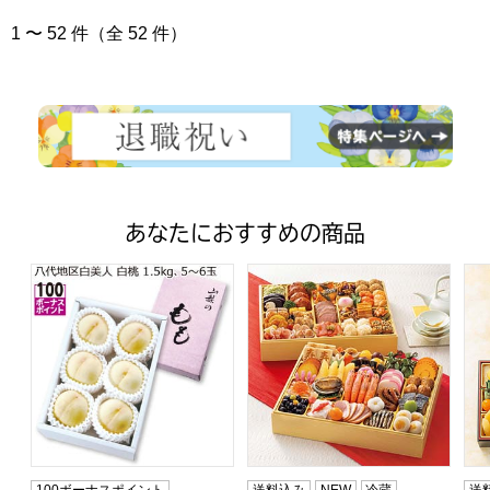
1 〜 52 件（全 52 件）
あなたにおすすめの商品
山梨県産(JAふえふき八代支所) 白美人 白桃 1.5kg5〜6玉【お
トップバリュ 和洋中特大二段重
ト