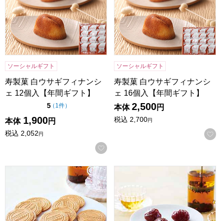
ソーシャルギフト
ソーシャルギフト
寿製菓 白ウサギフィナンシ
寿製菓 白ウサギフィナンシ
ェ 12個入【年間ギフト】
ェ 16個入【年間ギフト】
2,500
点（5点満点中）
5
の評価
（
1件
）
本体
円
1,900
税込
2,700
本体
円
円
税込
2,052
円
お気に入りに登録する
東京風月堂 ゴーフレット(48枚入)【年間ギフト】
東京風月堂 マロングラッセ(8個