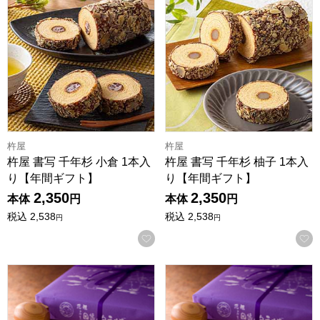
杵屋
杵屋
杵屋 書写 千年杉 小倉 1本入
杵屋 書写 千年杉 柚子 1本入
り【年間ギフト】
り【年間ギフト】
2,350
2,350
本体
円
本体
円
税込
2,538
税込
2,538
円
円
お気に入りに登録する
寿製菓 因幡の白うさぎ 12個入【年間ギフト】
寿製菓 因幡の白うさぎ 16個