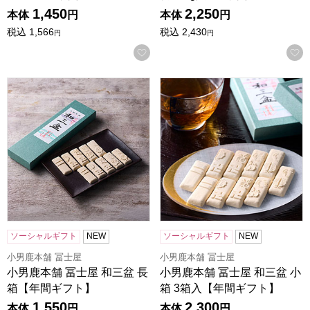
1,450
2,250
本体
円
本体
円
税込
1,566
税込
2,430
円
円
お気に入りに登録する
小男鹿本舗 冨士屋 和三盆 長箱【年間ギフト】
小男鹿本舗 冨士屋 和三盆 小
ソーシャルギフト
NEW
ソーシャルギフト
NEW
小男鹿本舗 冨士屋
小男鹿本舗 冨士屋
小男鹿本舗 冨士屋 和三盆 長
小男鹿本舗 冨士屋 和三盆 小
箱【年間ギフト】
箱 3箱入【年間ギフト】
1,550
2,300
本体
円
本体
円