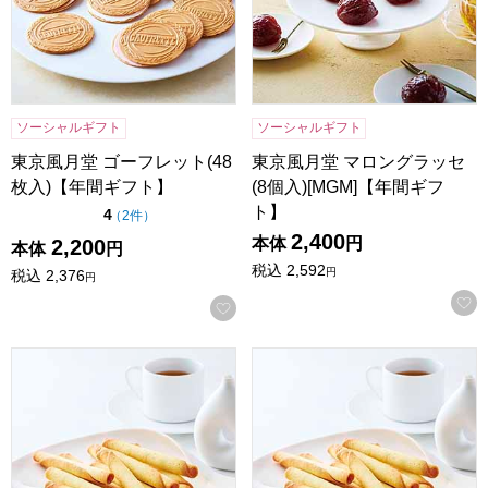
ソーシャルギフト
ソーシャルギフト
東京風月堂 ゴーフレット(48
東京風月堂 マロングラッセ
枚入)【年間ギフト】
(8個入)[MGM]【年間ギフ
ト】
点（5点満点中）
4
の評価
（
2件
）
2,400
本体
円
2,200
本体
円
税込
2,592
円
税込
2,376
円
お気に入りに登録する
東京風月堂 パピヨットS(16本入)[PS]【年間ギフト】
東京風月堂 パピヨットM(24本