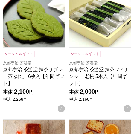
ソーシャルギフト
ソーシャルギフト
京都宇治 茶游堂
京都宇治 茶游堂
京都宇治 茶游堂 抹茶サブレ
京都宇治 茶游堂 抹茶フィナ
「茶ぶれ」 6枚入【年間ギフ
ンシェ 老松 5本入【年間ギ
ト】
フト】
2,100
2,000
本体
円
本体
円
税込
2,268
税込
2,160
円
円
お気に入りに登録する
ホテルニューオータニ フルーツケーキ(1本)[F-17]【年間ギフ
ホテルニューオータニ オレンジケ