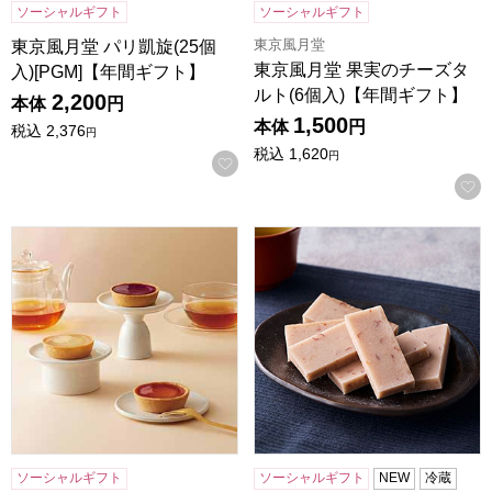
ソーシャルギフト
ソーシャルギフト
東京風月堂
東京風月堂 パリ凱旋(25個
東京風月堂 果実のチーズタ
入)[PGM]【年間ギフト】
ルト(6個入)【年間ギフト】
2,200
本体
円
1,500
本体
円
税込
2,376
円
税込
1,620
円
お気に入りに登録する
東京風月堂 果実のチーズタルト(8個入)【年間ギフト】
小男鹿本舗 冨士屋 紫雲石 6
ソーシャルギフト
ソーシャルギフト
NEW
冷蔵