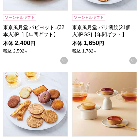
ソーシャルギフト
ソーシャルギフト
東京風月堂 パピヨットL(32
東京風月堂 パリ凱旋(21個
本入)[PL]【年間ギフト】
入)[PGS]【年間ギフト】
2,400
1,650
本体
円
本体
円
税込
2,592
税込
1,782
円
円
お気に入りに登録する
東京風月堂 パリ凱旋(25個入)[PGM]【年間ギフト】
東京風月堂 果実のチーズタルト