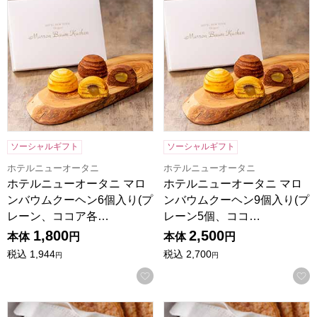
ソーシャルギフト
ソーシャルギフト
ホテルニューオータニ
ホテルニューオータニ
ホテルニューオータニ マロ
ホテルニューオータニ マロ
ンバウムクーヘン6個入り(プ
ンバウムクーヘン9個入り(プ
レーン、ココア各…
レーン5個、ココ…
1,800
2,500
本体
円
本体
円
税込
1,944
税込
2,700
円
円
お気に入りに登録する
ホテルニューオータニ リーフパイ(プレーン5枚入)[L-18]【
ホテルニューオータニ リーフパイ