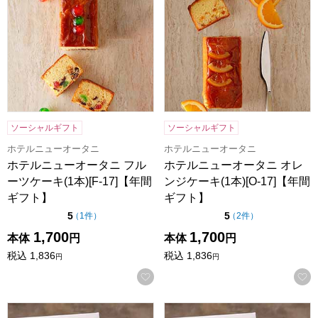
ソーシャルギフト
ソーシャルギフト
ホテルニューオータニ
ホテルニューオータニ
ホテルニューオータニ フル
ホテルニューオータニ オレ
ーツケーキ(1本)[F-17]【年間
ンジケーキ(1本)[O-17]【年間
ギフト】
ギフト】
点（5点満点中）
点（5点満点中）
5
5
の評価
の評価
（
1件
）
（
2件
）
1,700
1,700
本体
円
本体
円
税込
1,836
税込
1,836
円
円
お気に入りに登録する
ホテルニューオータニ マロンバウムクーヘン6個入り(プレーン、
ホテルニューオータニ マロンバ