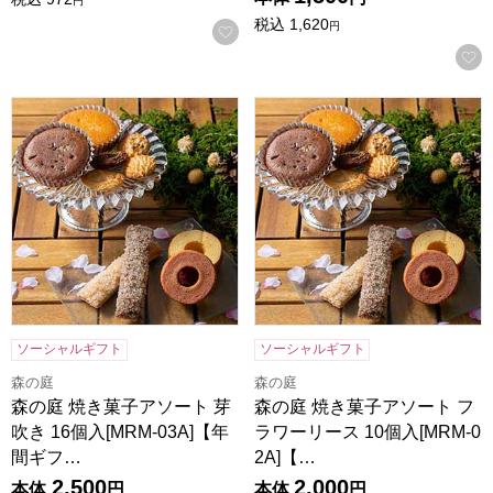
円
税込
1,620
円
お気に入りに登録する
森の庭 焼き菓子アソート 芽吹き 16個入[MRM-03A]【年間
森の庭 焼き菓子アソート フラワ
ソーシャルギフト
ソーシャルギフト
森の庭
森の庭
森の庭 焼き菓子アソート 芽
森の庭 焼き菓子アソート フ
吹き 16個入[MRM-03A]【年
ラワーリース 10個入[MRM-0
間ギフ…
2A]【…
2,500
2,000
本体
円
本体
円