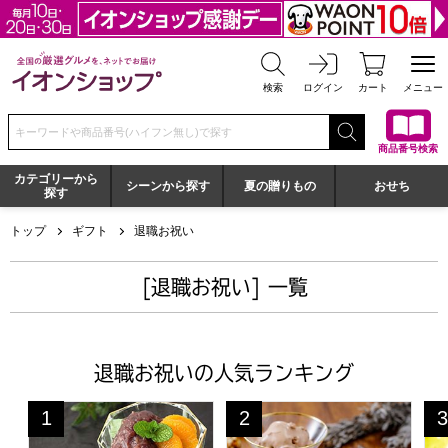
全国の厳選グルメを、ネットでお届け イオンショップ
検索
ログイン
カート
メニュー
検索キーワードまたは商品番号を入力してください
商品番号検索
カテゴリーから
シーンから探す
夏の贈りもの
おせち
探す
トップ
ギフト
退職お祝い
[退職お祝い] 一覧
退職お祝いの人気ランキング
京都宇治 茶游堂 茶彩菓 「貴船」 お茶屋のあんみつ＆京
トップス チョコレートケーキア
小
1
2
3
位
位
位