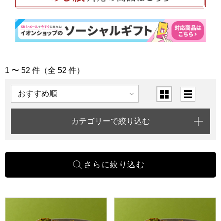
1 〜 52 件（全 52 件）
「退職お祝い」の商品一覧
表示順
表示切替
カテゴリーで絞り込む
一善や お濃茶ブラウニー 5個入り 1箱【年間ギフト】
一善や お濃茶ブラウニー 5個