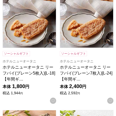
ソーシャルギフト
ソーシャルギフト
ホテルニューオータニ
ホテルニューオータニ
ホテルニューオータニ リー
ホテルニューオータニ リー
フパイ(プレーン5枚入)[L-18]
フパイ(プレーン7枚入)[L-24]
【年間ギ…
【年間ギ…
1,800
2,400
本体
円
本体
円
税込
1,944
税込
2,592
円
円
お気に入りに登録する
杵屋 書写 千年杉 小倉 1本入り【年間ギフト】
杵屋 書写 千年杉 柚子 1本