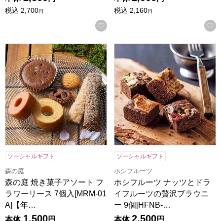
税込
2,700
税込
2,160
円
円
お気に入りに登録する
森の庭 焼き菓子アソート フラワーリース 7個入[MRM-01A
ホシフルーツ ナッツとドライフ
ソーシャルギフト
ソーシャルギフト
森の庭
ホシフルーツ
森の庭 焼き菓子アソート フ
ホシフルーツ ナッツとドラ
ラワーリース 7個入[MRM-01
イフルーツの贅沢ブラウニ
A]【年…
ー 9個[HFNB-…
1,500
2,500
本体
円
本体
円