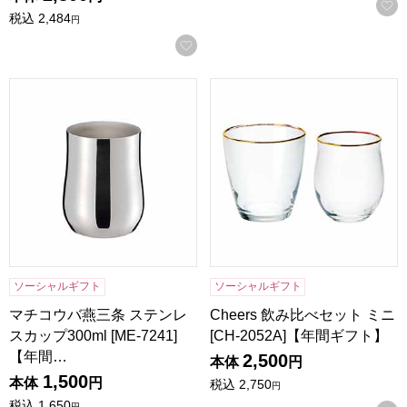
税込
2,484
円
お気に入りに登録する
マチコウバ燕三条 ステンレスカップ300ml [ME-7241]【年
Cheers 飲み比べセット ミニ 
ソーシャルギフト
ソーシャルギフト
マチコウバ燕三条 ステンレ
Cheers 飲み比べセット ミニ
スカップ300ml [ME-7241]
[CH-2052A]【年間ギフト】
【年間…
2,500
本体
円
1,500
本体
円
税込
2,750
円
税込
1,650
円