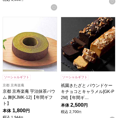
お気に入りに登録する
京都 京寿楽庵 宇治抹茶バウム 舞[KJMK-12]【年間ギフト】
祇園きたざと パウンドケーキチ
ソーシャルギフト
ソーシャルギフト
京都 京寿楽庵
祇園きたざと パウンドケー
京都 京寿楽庵 宇治抹茶バウ
キチョコとキャラメル[GK-P
ム 舞[KJMK-12]【年間ギフ
2M]【年間ギ…
ト】
2,500
本体
円
1,800
本体
円
税込
2,700
円
税込
1,944
円