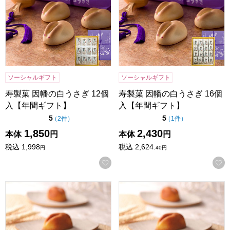
ソーシャルギフト
ソーシャルギフト
寿製菓 因幡の白うさぎ 12個
寿製菓 因幡の白うさぎ 16個
入【年間ギフト】
入【年間ギフト】
点（5点満点中）
点（5点満点中）
5
5
の評価
の評価
（
2件
）
（
1件
）
1,850
2,430
本体
円
本体
円
税込
1,998
税込
2,624.
円
40
円
お気に入りに登録する
寿製菓 白ウサギフィナンシェ 12個入【年間ギフト】
寿製菓 白ウサギフィナンシェ 