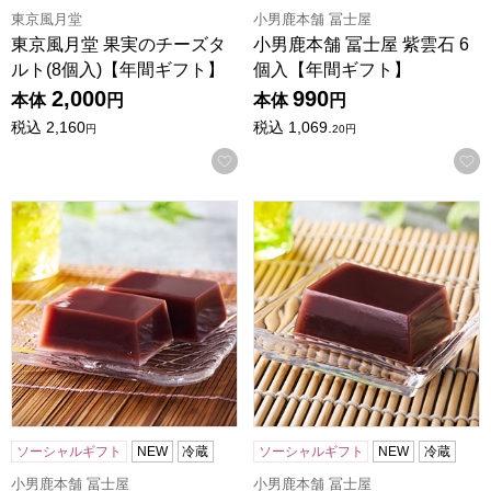
東京風月堂
小男鹿本舗 冨士屋
東京風月堂 果実のチーズタ
小男鹿本舗 冨士屋 紫雲石 6
ルト(8個入)【年間ギフト】
個入【年間ギフト】
2,000
990
本体
円
本体
円
税込
2,160
税込
1,069.
円
20
円
お気に入りに登録する
小男鹿本舗 冨士屋 水羊羹 8個入【年間ギフト】
小男鹿本舗 冨士屋 水羊羹 6
ソーシャルギフト
NEW
冷蔵
ソーシャルギフト
NEW
冷蔵
小男鹿本舗 冨士屋
小男鹿本舗 冨士屋