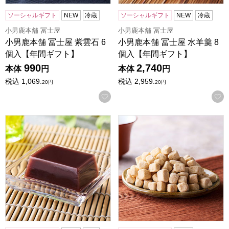
ソーシャルギフト
NEW
冷蔵
ソーシャルギフト
NEW
冷蔵
小男鹿本舗 冨士屋
小男鹿本舗 冨士屋
小男鹿本舗 冨士屋 紫雲石 6
小男鹿本舗 冨士屋 水羊羹 8
個入【年間ギフト】
個入【年間ギフト】
990
2,740
本体
円
本体
円
税込
1,069.
税込
2,959.
20
円
20
円
お気に入りに登録する
小男鹿本舗 冨士屋 水羊羹 6個入【年間ギフト】
小男鹿本舗 冨士屋 霰三盆 曲