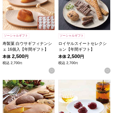
ソーシャルギフト
ソーシャルギフト
寿製菓 白ウサギフィナンシ
ロイヤルスイートセレクシ
ェ 16個入【年間ギフト】
ョン【年間ギフト】
2,500
2,500
本体
円
本体
円
税込
2,700
税込
2,700
円
円
お気に入りに登録する
スイーツセット【年間ギフト】
東京風月堂 マロングラッセ(8個