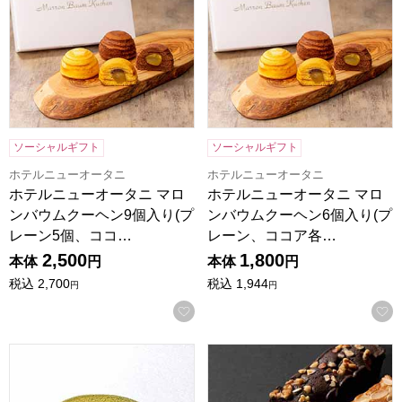
ソーシャルギフト
ソーシャルギフト
ホテルニューオータニ
ホテルニューオータニ
ホテルニューオータニ マロ
ホテルニューオータニ マロ
ンバウムクーヘン9個入り(プ
ンバウムクーヘン6個入り(プ
レーン5個、ココ…
レーン、ココア各…
2,500
1,800
本体
円
本体
円
税込
2,700
税込
1,944
円
円
お気に入りに登録する
京都 京寿楽庵 宇治抹茶バウム 舞[KJMK-12]【年間ギフト】
祇園きたざと パウンドケーキチ