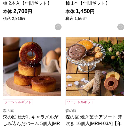
棹 2本入【年間ギフト】
棹 1本【年間ギフト】
2,700
1,450
本体
円
本体
円
税込
2,916
税込
1,566
円
円
お気に入りに登録する
森の庭 焦がしキャラメルがしみ込んだバーム 5個入[MRL-01
森の庭 焼き菓子アソート 芽吹き
ソーシャルギフト
ソーシャルギフト
森の庭
森の庭
森の庭 焦がしキャラメルが
森の庭 焼き菓子アソート 芽
しみ込んだバーム 5個入[MR
吹き 16個入[MRM-03A]【年