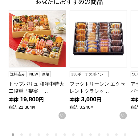
あなたにおすすめの商品
トップバリュ 和洋中特大二段重「饗宴」(きょうえん)【4
ファクトリーシン エクセレントク
ア
送料込み
NEW
冷蔵
330ボーナスポイント
5
トップバリュ 和洋中特大
ファクトリーシン エクセ
ア
二段重「饗宴」…
レントクラシッ…
パ
19,800
3,000
本体
円
本体
円
本
税込
21,384
税込
3,240
税
円
円
お気に入りに登録する
お気