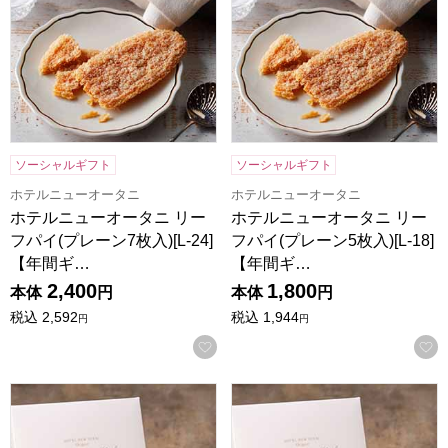
ソーシャルギフト
ソーシャルギフト
ホテルニューオータニ
ホテルニューオータニ
ホテルニューオータニ リー
ホテルニューオータニ リー
フパイ(プレーン7枚入)[L-24]
フパイ(プレーン5枚入)[L-18]
【年間ギ…
【年間ギ…
2,400
1,800
本体
円
本体
円
税込
2,592
税込
1,944
円
円
お気に入りに登録する
ホテルニューオータニ マロンバウムクーヘン9個入り(プレーン5
ホテルニューオータニ マロンバ