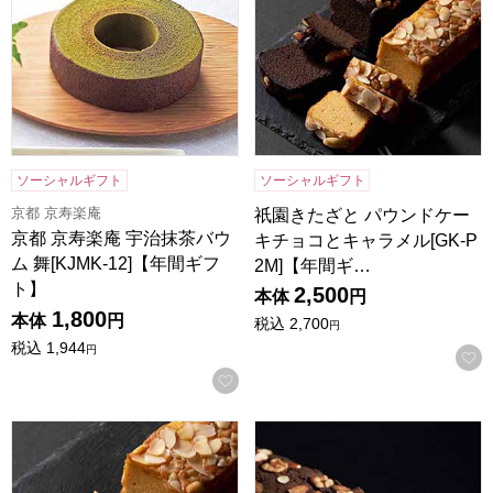
ソーシャルギフト
ソーシャルギフト
京都 京寿楽庵
祇園きたざと パウンドケー
京都 京寿楽庵 宇治抹茶バウ
キチョコとキャラメル[GK-P
ム 舞[KJMK-12]【年間ギフ
2M]【年間ギ…
ト】
2,500
本体
円
1,800
本体
円
税込
2,700
円
税込
1,944
円
お気に入りに登録する
祇園きたざと パウンドケーキキャラメル 1本 [GK-P1C]【年
祇園きたざと パウンドケーキチョ