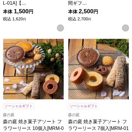
L-01A]【…
間ギフ…
1,500
2,500
本体
円
本体
円
税込
1,620
税込
2,700
円
円
お気に入りに登録する
森の庭 焼き菓子アソート フラワーリース 10個入[MRM-02A
森の庭 焼き菓子アソート フラワ
ソーシャルギフト
ソーシャルギフト
森の庭
森の庭
森の庭 焼き菓子アソート フ
森の庭 焼き菓子アソート フ
ラワーリース 10個入[MRM-0
ラワーリース 7個入[MRM-01