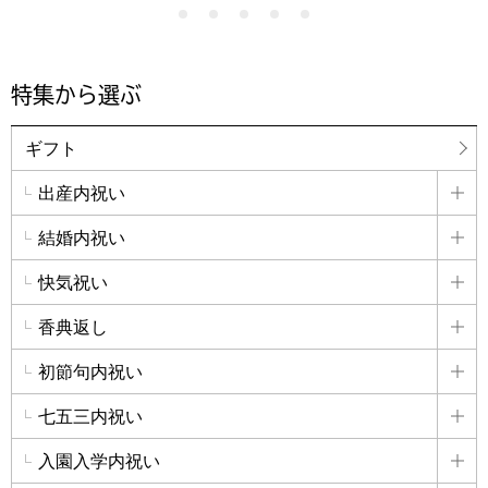
特集から選ぶ
ギフト
出産内祝い
詳
結婚内祝い
詳
快気祝い
詳
香典返し
詳
初節句内祝い
詳
七五三内祝い
詳
入園入学内祝い
詳