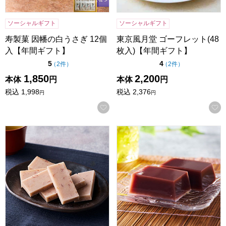
ソーシャルギフト
ソーシャルギフト
寿製菓 因幡の白うさぎ 12個
東京風月堂 ゴーフレット(48
入【年間ギフト】
枚入)【年間ギフト】
点（5点満点中）
点（5点満点中）
5
4
の評価
の評価
（
2件
）
（
2件
）
1,850
2,200
本体
円
本体
円
税込
1,998
税込
2,376
円
円
お気に入りに登録する
小男鹿本舗 冨士屋 紫雲石 6個入【年間ギフト】
小男鹿本舗 冨士屋 水羊羹 8