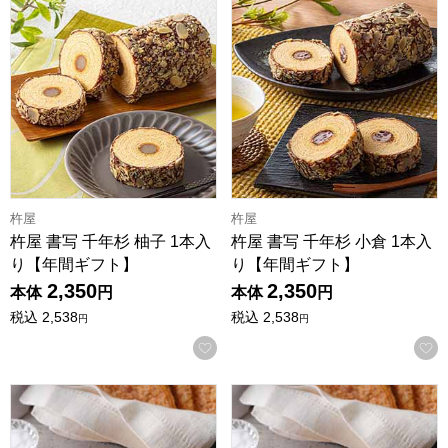
杵屋 書写 千年杉 柚子 1本入り【年間ギフト】
杵屋 書写 千年杉 小倉 1本
杵屋
杵屋
杵屋 書写 千年杉 柚子 1本入
杵屋 書写 千年杉 小倉 1本入
り【年間ギフト】
り【年間ギフト】
2,350
2,350
本体
円
本体
円
税込
2,538
税込
2,538
円
円
お気に入りに登録する
ホテルニューオータニ リーフパイ(プレーン7枚入)[L-24]【
ホテルニューオータニ リーフパイ