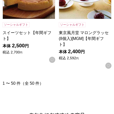
ソーシャルギフト
ソーシャルギフト
スイーツセット【年間ギフ
東京風月堂 マロングラッセ
ト】
(8個入)[MGM]【年間ギフ
ト】
2,500
本体
円
2,400
本体
円
税込
2,700
円
税込
2,592
円
お気に入りに登録する
1 〜 50 件（全 50 件）