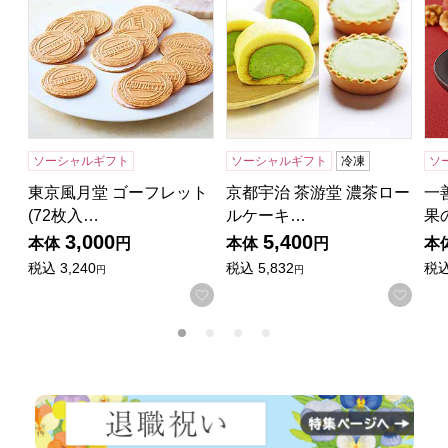
ソーシャルギフト
ソーシャルギフト
冷凍
ソ
東京風月堂 ゴーフレット
京都宇治 茶游堂 濃茶ロー
一
(72枚入…
ルケーキ…
果
3,000
5,400
本体
円
本体
円
本
税込
3,240
税込
5,832
税
円
円
お気に入りに登録する
お気