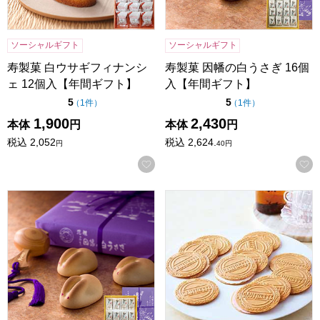
ソーシャルギフト
ソーシャルギフト
寿製菓 白ウサギフィナンシ
寿製菓 因幡の白うさぎ 16個
ェ 12個入【年間ギフト】
入【年間ギフト】
点（5点満点中）
点（5点満点中）
5
5
の評価
の評価
（
1件
）
（
1件
）
1,900
2,430
本体
円
本体
円
税込
2,052
税込
2,624.
円
40
円
お気に入りに登録する
寿製菓 因幡の白うさぎ 12個入【年間ギフト】
東京風月堂 ゴーフレット(48