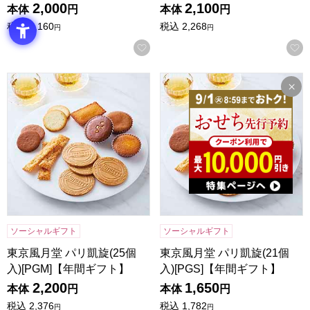
2,000
2,100
本体
円
本体
円
税込
2,160
税込
2,268
円
円
お気に入りに登録する
東京風月堂 パリ凱旋(25個入)[PGM]【年間ギフト】
東京風月堂 パリ凱旋(21個入)
ソーシャルギフト
ソーシャルギフト
東京風月堂 パリ凱旋(25個
東京風月堂 パリ凱旋(21個
入)[PGM]【年間ギフト】
入)[PGS]【年間ギフト】
2,200
1,650
本体
円
本体
円
税込
2,376
税込
1,782
円
円