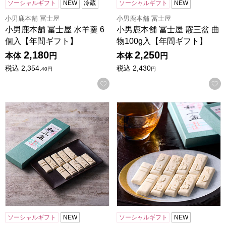
ソーシャルギフト
NEW
冷蔵
ソーシャルギフト
NEW
小男鹿本舗 冨士屋
小男鹿本舗 冨士屋
小男鹿本舗 冨士屋 水羊羹 6
小男鹿本舗 冨士屋 霰三盆 曲
個入【年間ギフト】
物100g入【年間ギフト】
2,180
2,250
本体
円
本体
円
税込
2,354.
税込
2,430
40
円
円
お気に入りに登録する
小男鹿本舗 冨士屋 和三盆 長箱【年間ギフト】
小男鹿本舗 冨士屋 和三盆 小
ソーシャルギフト
NEW
ソーシャルギフト
NEW