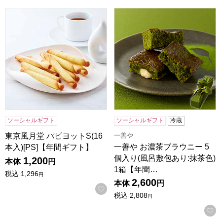
東京風月堂 パピヨットS(16本入)[PS]【年間ギフト】
一善や お濃茶ブラウニー 5個
ソーシャルギフト
ソーシャルギフト
冷蔵
一善や
東京風月堂 パピヨットS(16
一善や お濃茶ブラウニー 5
本入)[PS]【年間ギフト】
個入り(風呂敷包あり:抹茶色)
1,200
本体
円
1箱【年間…
税込
1,296
円
2,600
本体
円
お気に入りに登録する
税込
2,808
円