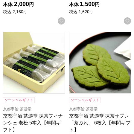
2,000
1,500
本体
円
本体
円
税込
2,160
税込
1,620
円
円
お気に入りに登録する
京都宇治 茶游堂 抹茶フィナンシェ 老松 5本入【年間ギフト
京都宇治 茶游堂 抹茶サブレ
ソーシャルギフト
ソーシャルギフト
京都宇治 茶游堂
京都宇治 茶游堂
京都宇治 茶游堂 抹茶フィナ
京都宇治 茶游堂 抹茶サブレ
ンシェ 老松 5本入【年間ギ
「茶ぶれ」 6枚入【年間ギフ
フト】
ト】