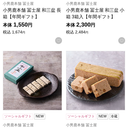
小男鹿本舗 冨士屋
小男鹿本舗 冨士屋
小男鹿本舗 冨士屋 和三盆 長
小男鹿本舗 冨士屋 和三盆 小
箱【年間ギフト】
箱 3箱入【年間ギフト】
1,550
2,300
本体
円
本体
円
税込
1,674
税込
2,484
円
円
お気に入りに登録する
小男鹿本舗 冨士屋 和三盆 小箱【年間ギフト】
小男鹿本舗 冨士屋 小男鹿 1
ソーシャルギフト
NEW
ソーシャルギフト
NEW
冷蔵
小男鹿本舗 冨士屋
小男鹿本舗 冨士屋