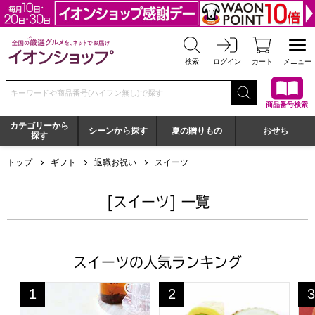
全国の厳選グルメを、ネットでお届け イオンショップ
検索
ログイン
カート
メニュー
検索キーワードまたは商品番号を入力してください
商品番号検索
カテゴリーから
シーンから探す
夏の贈りもの
おせち
探す
トップ
ギフト
退職お祝い
スイーツ
[スイーツ] 一覧
スイーツの人気ランキング
東京風月堂 ゴーフレット(72枚入)【年間ギフト】
京都宇治 茶游堂 濃茶ロール
一
1
2
3
位
位
位