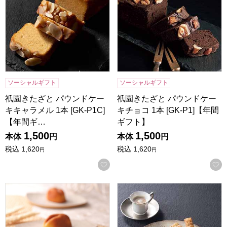
ソーシャルギフト
ソーシャルギフト
祇園きたざと パウンドケー
祇園きたざと パウンドケー
キキャラメル 1本 [GK-P1C]
キチョコ 1本 [GK-P1]【年間
【年間ギ…
ギフト】
1,500
1,500
本体
円
本体
円
税込
1,620
税込
1,620
円
円
お気に入りに登録する
寿製菓 白ウサギフィナンシェ 16個入【年間ギフト】
ロイヤルスイートセレクショ