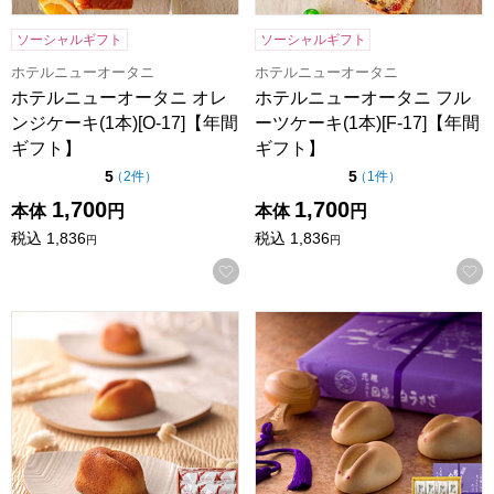
ソーシャルギフト
ソーシャルギフト
ホテルニューオータニ
ホテルニューオータニ
ホテルニューオータニ オレ
ホテルニューオータニ フル
ンジケーキ(1本)[O-17]【年間
ーツケーキ(1本)[F-17]【年間
ギフト】
ギフト】
点（5点満点中）
点（5点満点中）
5
5
の評価
の評価
（
2件
）
（
1件
）
1,700
1,700
本体
円
本体
円
税込
1,836
税込
1,836
円
円
お気に入りに登録する
寿製菓 白ウサギフィナンシェ 12個入【年間ギフト】
寿製菓 因幡の白うさぎ 16個