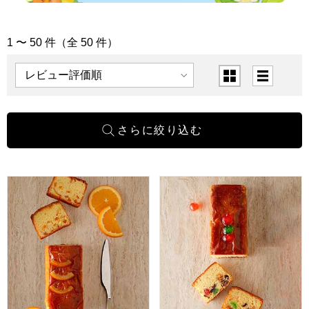
1 〜 50 件（全 50 件）
「スイーツ」の商品一覧
表示順
表示切替
ホテルニューオータニ オレンジケーキ(1本)[O-17]【年間ギ
ホテルニューオータニ フルーツケ