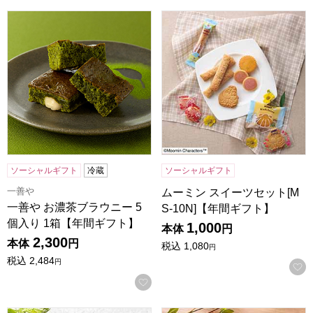
一善や お濃茶ブラウニー 5個入り 1箱【年間ギフト】
ムーミン スイーツセット[MS-
ソーシャルギフト
冷蔵
ソーシャルギフト
一善や
ムーミン スイーツセット[M
一善や お濃茶ブラウニー 5
S-10N]【年間ギフト】
個入り 1箱【年間ギフト】
1,000
本体
円
2,300
本体
円
税込
1,080
円
税込
2,484
円
お気に入りに登録する