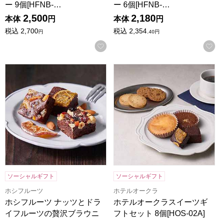
ー 9個[HFNB-…
ー 6個[HFNB-…
2,500
2,180
本体
円
本体
円
税込
2,700
税込
2,354.
円
40
円
お気に入りに登録する
ホシフルーツ ナッツとドライフルーツの贅沢ブラウニー 3個[H
ホテルオークラスイーツギフトセッ
ソーシャルギフト
ソーシャルギフト
ホシフルーツ
ホテルオークラ
ホシフルーツ ナッツとドラ
ホテルオークラスイーツギ
イフルーツの贅沢ブラウニ
フトセット 8個[HOS-02A]