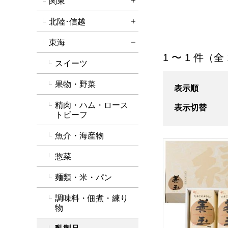
関東
詳細を開く
北陸･信越
詳細を開く
東海
詳細を閉じる
「乳製品」の商品
1 〜 1 件（全
スイーツ
果物・野菜
表示順
精肉・ハム・ロース
表示切替
トビーフ
魚介・海産物
縁【CB】
惣菜
麺類・米・パン
調味料・佃煮・練り
物