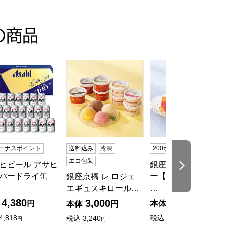
の商品
目】【イオンのおせち】
りもの・お中元】[EX-C30]
ードライ缶ビールセット【夏の贈りもの・お中元】[AS-3N]
ヒビール アサヒスーパードライ缶ビールセット【夏の贈りもの・お
銀座京橋 レ ロジェ エギュスキロール アイス
銀座千疋屋 銀座ゼリー
ボーナスポイント
送料込み
冷凍
200ボーナスポイント
エコ包装
ヒビール アサヒ
銀座千疋屋 銀座ゼリ
次の商品
パードライ缶
ー【夏の贈りもの・
銀座京橋 レ ロジェ
…
エギュスキロール…
4,380
2,650
3,000
円
本体
円
本体
円
4,818
税込
2,862
税込
3,240
円
円
円