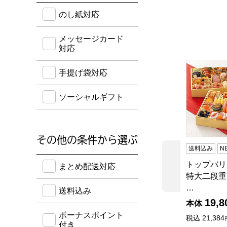
のし紙・メッセージカード・手提げ袋に対応してい
のし紙対応
メッセージカード
対応
トップバリ
手提げ袋対応
ソーシャルギフト
その他の条件から選ぶ
送料込み
N
送料込み・ボーナスポイント付き・早得・期間限定
トップバリ
前の商品
まとめ配送対応
特大二段重
…
送料込み
19,8
本体
ボーナスポイント
税込
21,384
付き