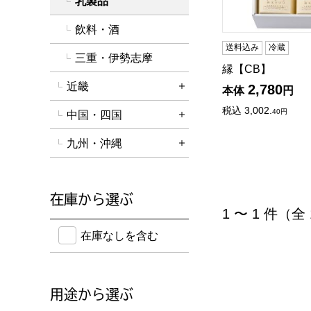
乳製品
飲料・酒
送料込み
冷蔵
三重・伊勢志摩
縁【CB】
近畿
2,780
本体
円
詳細を開く
税込
3,002.
40
円
中国・四国
詳細を開く
九州・沖縄
詳細を開く
在庫から選ぶ
1 〜 1 件（全
在庫のない商品を含めて検索することができます。
在庫なしを含む
用途から選ぶ