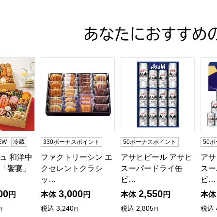
る商品から絞りこむことができます。
あなたにおすすめ
ュ 和洋中特大二段重「饗宴」(きょうえん)【4〜5人前・77品
ファクトリーシン エクセレントクラシック30【夏の贈
アサヒビール アサヒスーパ
アサ
EW
冷蔵
330ボーナスポイント
50ボーナスポイント
50
商品から絞り込むことができます。
ュ 和洋中
ファクトリーシン エ
アサヒビール アサヒ
アサ
「饗宴」
クセレントクラシ
スーパードライ缶
スー
ッ…
ビ…
ビ…
00
3,000
2,550
円
本体
円
本体
円
本体
税込
3,240
税込
2,805
税込
円
円
円