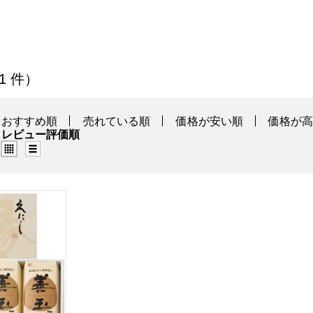
一覧
 1 件）
おすすめ順
売れている順
価格が安い順
価格が
レビュー評価順
グリッド表示（タイル表示）
リスト表示