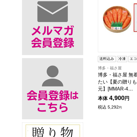
送料込み
冷凍
エ
博多・福さ屋
博多・福さ屋 無
たい【夏の贈りも
元】[MMAR-4…
4,900
本体
円
税込
5,292
円