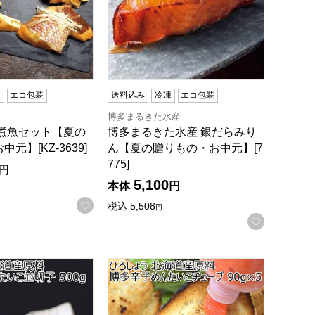
凍
エコ包装
送料込み
冷凍
エコ包装
博多まるきた水産
旨煮魚セット【夏の
博多まるきた水産 銀だらみり
元】[KZ-3639]
ん【夏の贈りもの・お中元】[7
775]
円
5,100
本体
円
お気に入りに登録する
税込
5,508
円
録する
お気に入
お中元】
海道産原料 博多辛子めんたいこ並切子 500g [rtk-2]【おい
ひろしょう 北海道産原料 博多辛子めんたいこ