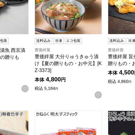
コ包装
送料込み
冷凍
エコ包装
送料込み
冷
検索したい金額を入力してください。
豊後絆屋
豊後絆屋
漬魚 西京漬
豊後絆屋 大分りゅうきゅう漬
豊後絆屋 
の贈りも
け【夏の贈りもの・お中元】[K
贈りもの・お中
Z-3373]
4,500
本体
4,800
本体
円
税込
4,860
円
お気に入りに登録する
税込
5,184
円
お気に入りに登
揃い)無着色辛子めんたい【夏の贈りもの・お中元】[SPMJ400]
かねふく 明太子スティック【夏の贈りもの・
ひろしょう 北