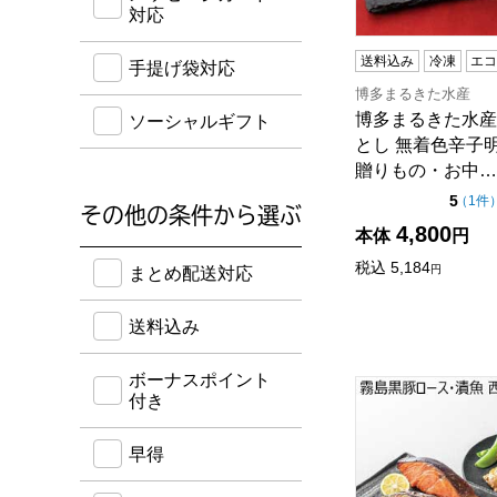
対応
送料込み
冷凍
エ
手提げ袋対応
博多まるきた水産
博多まるきた水産
ソーシャルギフト
とし 無着色辛子
贈りもの・お中…
点（
5
（
1件
その他の条件から選ぶ
4,800
本体
円
送料込み・ボーナスポイント付き・早得・期間限定
税込
5,184
円
まとめ配送対応
送料込み
ボーナスポイント
霧島黒豚ロース・
付き
早得