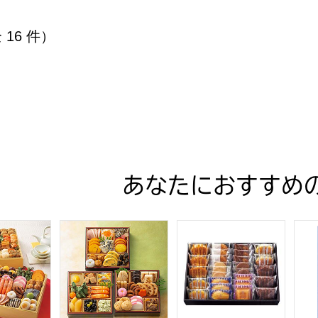
全 16 件）
あなたにおすすめ
ュ 和洋中特大二段重「饗宴」(きょうえん)【4〜5人前・77品
トップバリュ 和風三段重「慶」(よろこび)【3〜4
ファクトリーシン エクセレン
アサ