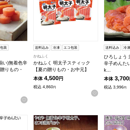
コ包装
送料込み
冷凍
エコ包装
送料込み
冷
かねふく
ひろしょう 
揃い)無着色辛
かねふく 明太子スティック
辛子めんたいこ
贈りもの・
【夏の贈りもの・お中元】
k…
4,500
3,700
本体
円
本体
税込
4,860
税込
3,996
円
円
お気に入りに登
お気に入りに登録する
色辛子めんたい【夏の贈りもの・お中元】[MMAR-400]
やまや 無着色辛子明太子、さつま揚げセット【夏
博多・福さ屋