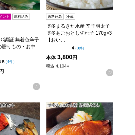
イント
送料込み
送料込み
冷蔵
博多まるきた水産 辛子明太子
博多あごおとし切れ子 170g×3
SC認証 無着色辛子
【おい…
の贈りもの・お中
点（5点満点中）
4
の評価
（
3件
）
3,800
本体
円
点（5点満点中）
4.5
の評価
（
4件
）
税込
4,104
円
円
お気に入
録する
お気に入りに登録する
中元】[KZ-3373]
煮魚セット【夏の贈りもの・お中元】[KZ-3639]
博多まるきた水産 銀だらみりん【夏の贈りも