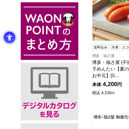
送料込み
冷凍
エ
博多・福さ屋
博多・福さ屋 (不
子めんたい【夏の
お中元】[S…
4,200
本体
円
税込
4,536
円
博多・福さ屋 無着