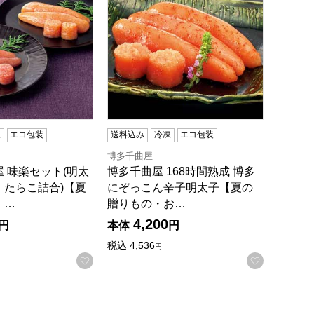
凍
エコ包装
送料込み
冷凍
エコ包装
博多千曲屋
 味楽セット(明太
博多千曲屋 168時間熟成 博多
・たらこ詰合)【夏
にぞっこん辛子明太子【夏の
・…
贈りもの・お…
4,200
円
本体
円
税込
4,536
円
録する
お気に入りに登録する
お気に入