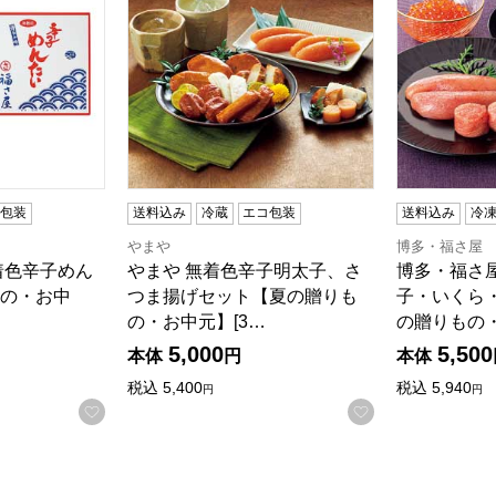
コ包装
送料込み
冷蔵
エコ包装
送料込み
冷
やまや
博多・福さ屋
着色辛子めん
やまや 無着色辛子明太子、さ
博多・福さ屋
の・お中
つま揚げセット【夏の贈りも
子・いくら
の・お中元】[3…
の贈りもの
5,000
5,500
本体
円
本体
税込
5,400
税込
5,940
円
円
お気に入りに登録する
お気に入りに登