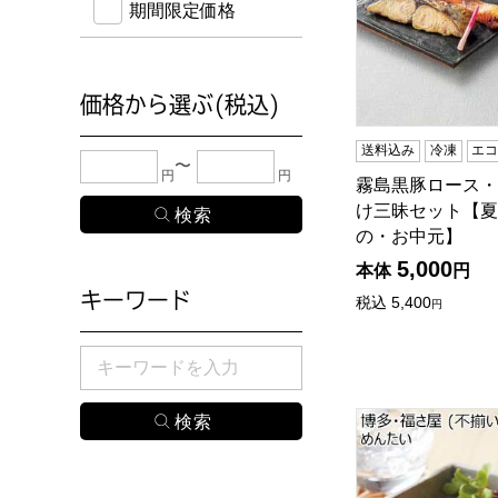
期間限定価格
価格から選ぶ(税込)
送料込み
冷凍
エ
下限金額・上限金額のどちらか１つまたは両方に、
円
円
霧島黒豚ロース・
け三昧セット【夏
の・お中元】
5,000
本体
円
キーワード
税込
5,400
円
検索したい商品のキーワードを入力してください。
博多・福さ屋 (不