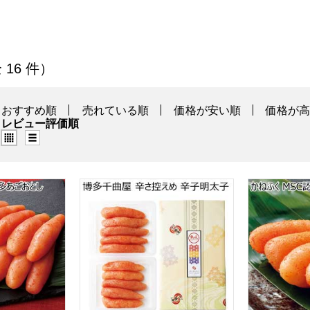
の商品一覧
全 16 件）
おすすめ順
売れている順
価格が安い順
価格が
レビュー評価順
グリッド表示（タイル表示）
リスト表示
博多あごおとし 無着色辛子明太子【夏の贈りもの・お中元】[96
博多千曲屋 辛さ控えめ 辛子明太子【夏の贈り
かねふく M
る商品から絞りこむことができます。