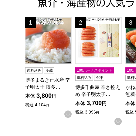
魚介・海産物の人気ラ
博多まるきた水産 辛子明太子 博多あごおとし切れ子
博多千曲屋 辛さ控えめ 辛
かね
1
2
3
位
位
位
送料込み
冷蔵
100ボーナスポイント
10
送料込み
冷凍
送料
博多まるきた水産 辛
子明太子 博多…
博多千曲屋 辛さ控え
かね
め 辛子明太子…
無着
3,800
本体
円
3,700
本体
円
本体
税込
4,104
円
税込
3,996
税込
円
お気に入りに登録する
お気に