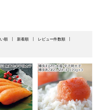
高い順
新着順
レビュー件数順
69]
もの・お中元】
SC認証 無着色辛子明太子【夏の贈りもの・お中元】
博多まるきた水産 辛子明太子 博多あごお