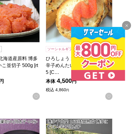
凍
ソーシャルギフト
送料込み
冷凍
北海道産原料 博多
ひろしょう 北海道産原料 博多
並切子 500g [rt
辛子めんたいこチューブ 90g×
5 [C…
4,500
円
本体
円
税込
4,860
円
録する
お気に入りに登録する
お気に入
の贈りもの・お中元】[38296]
 味楽セット(明太子・いくら・たらこ詰合)【夏の贈りもの・お中元
博多千曲屋 168時間熟成 博多にぞっ