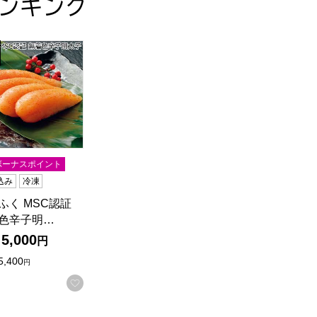
ンキング
 170g×3【おいしいお取り寄せ】
子明太子【夏の贈りもの・お中元】
ふく MSC認証 無着色辛子明太子【夏の贈りもの・お中元】
0ボーナスポイント
込み
冷凍
ふく MSC認証
色辛子明…
5,000
円
5,400
円
入りに登録する
お気に入りに登録する