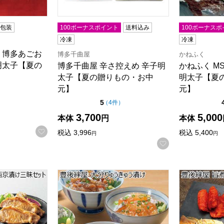
コ包装
100ボーナスポイント
送料込み
100ボーナスポ
冷凍
冷凍
 博多あごお
博多千曲屋
かねふく
明太子【夏の
博多千曲屋 辛さ控えめ 辛子明
かねふく M
太子【夏の贈りもの・お中
明太子【夏
元】
元】
5点満点中）
の評価
）
点（5点満点中）
5
の評価
（
4件
）
商品から絞り込むことができます。
3,700
5,000
本体
円
本体
お気に入りに登録する
税込
3,996
税込
5,400
円
円
お気に入りに登
漬魚 西京漬け三昧セット【夏の贈りもの・お中元】
豊後絆屋 大分りゅうきゅう漬け【夏の贈りもの・お
豊後絆屋 旨