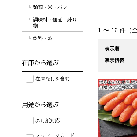
麺類・米・パン
調味料・佃煮・練り
物
「魚介・海産物」
1 〜 16 件（
飲料・酒
表示順
表示切替
在庫から選ぶ
在庫のない商品を含めて検索することができます。
在庫なしを含む
博多まるきた水産 
用途から選ぶ
のし紙・メッセージカード・手提げ袋に対応してい
のし紙対応
メッセージカード