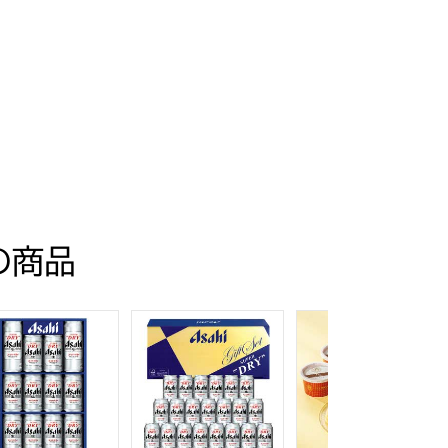
の商品
目】【イオンのおせち】
人前・35品目】【イオンのおせち】
トクラシック30【夏の贈りもの・お中元】[EX-C30]
ヒビール アサヒスーパードライ缶ビールセット【夏の贈りもの・お
アサヒビール アサヒスーパードライ缶ビールセ
銀座京橋 レ ロジェ 