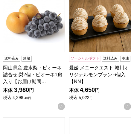
送料込み
冷蔵
ソーシャルギフト
送料込み
冷凍
岡山県産 豊水梨・ピオーネ
愛媛 メニークエスト 城川オ
詰合せ 梨2個・ピオーネ1房
リジナルモンブラン 6個入
入り【お届け期間…
【NN】
3,980
4,650
本体
円
本体
円
税込
4,298.
税込
5,022
40
円
円
お気に入りに登録する
茨城 藤田観光りんご園 りんご園で焼いたぜいたくアップルパイ 
新潟 菓子工房やしろ 幻の半熟