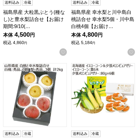
送料込み
冷蔵
送料込み
冷蔵
福島県産 大粒黒ぶとう(種な
福島県産 幸水梨と川中島白
し)と豊水梨詰合せ【お届け
桃詰合せ 幸水梨5個・川中島
期間:9/10(…
白桃4個【お届け…
4,500
4,800
本体
円
本体
円
税込
4,860
税込
5,184
円
円
お気に入りに登録する
山形県産 白桃と幸水梨詰合せ(白桃(まどか、川中島白桃):秀品、3個
北海道産 イエローコーン黄6本＆夕
送料込み
冷蔵
送料込み
冷蔵