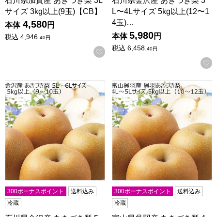
石川県加賀産 あきづき梨 3L
石川県金沢産 あきづき梨 3
サイズ 3kg以上(9玉)【CB】
L〜4Lサイズ 5kg以上(12〜1
4玉)…
4,580
本体
円
5,980
本体
円
税込
4,946.
40
円
税込
6,458.
40
円
お気に入りに登録する
石川県金沢産 あきづき梨 5L〜6Lサイズ 5kg以上(9〜10玉)【
富山県呉羽産 あきづき梨 4L〜5
300ボーナスポイント
送料込み
300ボーナスポイント
送料込み
冷蔵
冷蔵