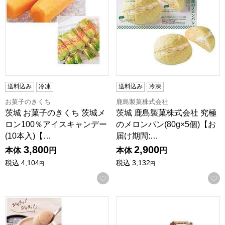
送料込み
冷凍
送料込み
冷凍
お菓子のきくち
鹿島製菓株式会社
茨城 お菓子のきくち 茨城メ
茨城 鹿島製菓株式会社 究極
ロン100％アイスキャンデー
のメロンパン(80g×5個)【お
(10本入)【…
届け期間:…
3,800
2,900
本体
円
本体
円
税込
4,104
税込
3,132
円
円
お気に入りに登録する
茨城 木村屋本舗 水戸ふくゆい梅氷菓(8個入)【お届け期間:7月
群馬 PESCA！FLAVOR！