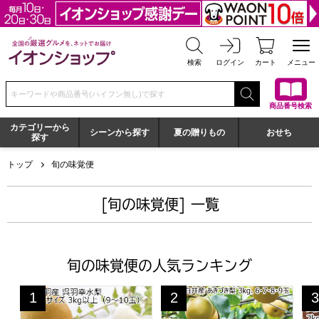
全国の厳選グルメを、ネットでお届け イオンショップ
検索
ログイン
カート
メニュー
検索キーワードまたは商品番号を入力してください
商品番号検索
カテゴリーから
シーンから探す
夏の贈りもの
おせち
探す
トップ
旬の味覚便
[旬の味覚便] 一覧
旬の味覚便の人気ランキング
富山県呉羽産 幸水梨 2L〜3Lサイズ 3kg以上(9〜10玉)【C
千葉県白井産 あきづき梨 3kg6・
新
1
2
3
位
位
位