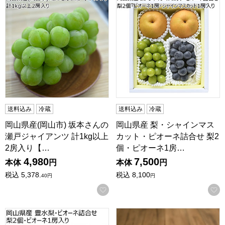
送料込み
冷蔵
送料込み
冷蔵
岡山県産(岡山市) 坂本さんの
岡山県産 梨・シャインマス
瀬戸ジャイアンツ 計1kg以上
カット・ピオーネ詰合せ 梨2
2房入り【…
個・ピオーネ1房…
4,980
7,500
本体
円
本体
円
税込
5,378.
税込
8,100
40
円
円
お気に入りに登録する
岡山県産 豊水梨・ピオーネ詰合せ 梨2個・ピオーネ1房入り【お
愛媛 メニークエスト 城川オリ