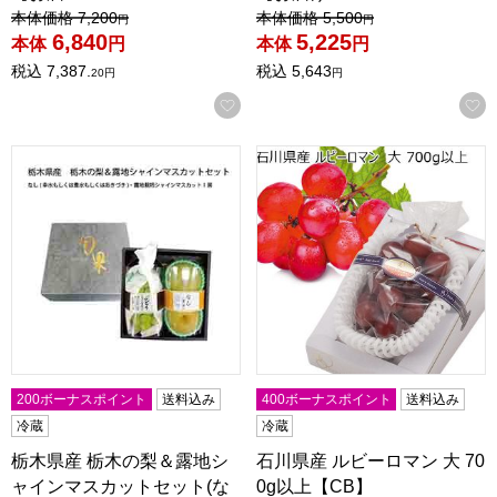
値引き前の価格：
値引き前の価格：
本体価格
7,200
本体価格
5,500
円
円
6,840
5,225
本体
円
本体
円
税込
7,387.
税込
5,643
20
円
円
お気に入りに登録する
栃木県産 栃木の梨＆露地シャインマスカットセット(なし(幸水
石川県産 ルビーロマン 大 70
200ボーナスポイント
送料込み
400ボーナスポイント
送料込み
冷蔵
冷蔵
栃木県産 栃木の梨＆露地シ
石川県産 ルビーロマン 大 70
ャインマスカットセット(な
0g以上【CB】