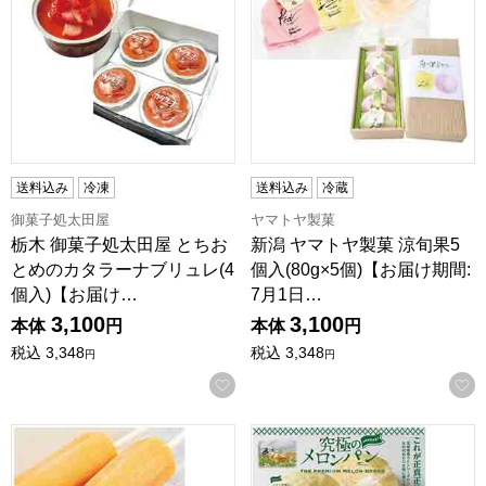
送料込み
冷凍
送料込み
冷蔵
御菓子処太田屋
ヤマトヤ製菓
栃木 御菓子処太田屋 とちお
新潟 ヤマトヤ製菓 涼旬果5
とめのカタラーナブリュレ(4
個入(80g×5個)【お届け期間:
個入)【お届け…
7月1日…
3,100
3,100
本体
円
本体
円
税込
3,348
税込
3,348
円
円
お気に入りに登録する
茨城 お菓子のきくち 茨城メロン100％アイスキャンデー(10本
茨城 鹿島製菓株式会社 究極のメ