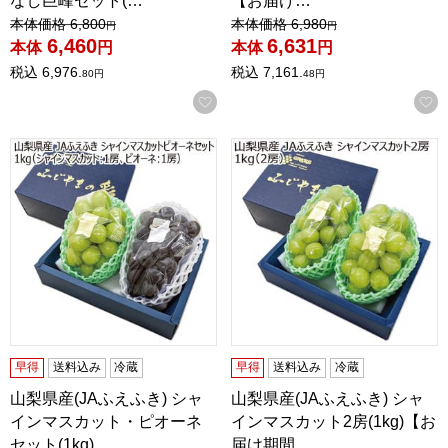
なし巨峰セット(…
【お届け…
値引き前の価格：
値引き前の価格：
本体価格
6,800
本体価格
6,980
円
円
6,460
6,631
本体
円
本体
円
税込
6,976.
税込
7,161.
80
円
48
円
お気に入りに登録する
山梨県産(JAふえふき) シャインマスカット・ピオーネセット(1
山梨県産(JAふえふき) シャイ
早得
送料込み
冷蔵
早得
送料込み
冷蔵
山梨県産(JAふえふき) シャ
山梨県産(JAふえふき) シャ
インマスカット・ピオーネ
インマスカット2房(1kg)【お
セット(1kg)…
届け期間…