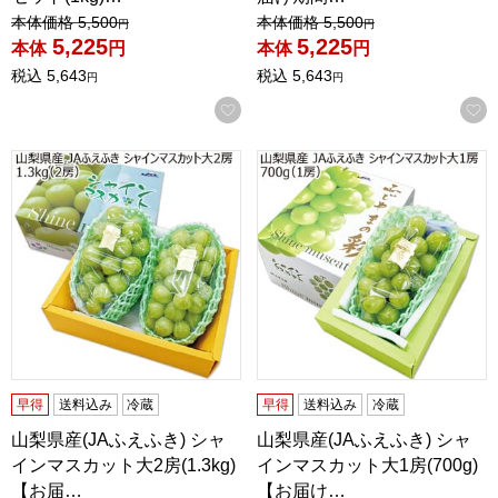
値引き前の価格：
値引き前の価格：
本体価格
5,500
本体価格
5,500
円
円
5,225
5,225
本体
円
本体
円
税込
5,643
税込
5,643
円
円
お気に入りに登録する
山梨県産(JAふえふき) シャインマスカット大2房(1.3kg)【お
山梨県産(JAふえふき) シャイ
早得
送料込み
冷蔵
早得
送料込み
冷蔵
山梨県産(JAふえふき) シャ
山梨県産(JAふえふき) シャ
インマスカット大2房(1.3kg)
インマスカット大1房(700g)
【お届…
【お届け…