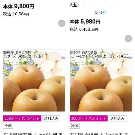
2玉)…
9,800
本体
円
点（5点満点中）
5
の評価
（
1件
）
税込
10,584
円
5,980
本体
円
お気に入りに登録する
税込
6,458.
40
円
石川県加賀産 あきづき梨 3Lサイズ 3kg以上(9玉)【CB】
石川県金沢産 あきづき梨 3L〜4
300ボーナスポイント
送料込み
300ボーナスポイント
送料込み
冷蔵
冷蔵