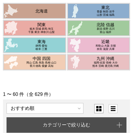
東北
北海道
青森
秋田
岩手
山形
宮城
福島
関東
北陸 信越
栃木
茨城
群馬
埼玉
新潟
長野
石川
千葉
東京
神奈川
山梨
富山
福井
東海
近畿
静岡
愛知
和歌山
大阪
京都
岐阜
三重
奈良
滋賀
兵庫
中国 四国
九州 沖縄
岡山
広島
鳥取
島根
山口
福岡
佐賀
長崎
大分
香川
徳島
愛媛
高知
熊本
宮崎
鹿児島
沖縄
1 〜 60 件（全 629 件）
「旬の味覚便」の商品一覧
表示順
表示切替
カテゴリーで絞り込む