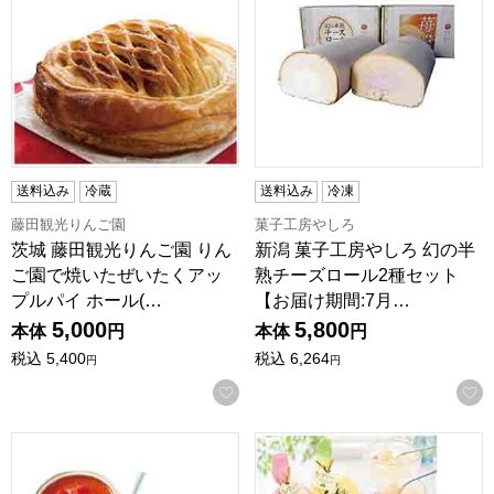
送料込み
冷蔵
送料込み
冷凍
藤田観光りんご園
菓子工房やしろ
茨城 藤田観光りんご園 りん
新潟 菓子工房やしろ 幻の半
ご園で焼いたぜいたくアッ
熟チーズロール2種セット
プルパイ ホール(…
【お届け期間:7月…
5,000
5,800
本体
円
本体
円
税込
5,400
税込
6,264
円
円
お気に入りに登録する
栃木 御菓子処太田屋 とちおとめのカタラーナブリュレ(4個入)
新潟 ヤマトヤ製菓 涼旬果5個入