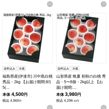
お気に入りに登録する
福島県産(伊達市) 川中島白桃 秀品・2kg 【お届け期間:8/15(土)
山形県産 晩夏 初秋の白桃 秀品・
送料込み
冷蔵
送料込み
冷蔵
福島県産(伊達市) 川中島白桃
山形県産 晩夏 初秋の白桃 秀
秀品・2kg 【お届け期間:8/1
品・5〜8個・2kg以上 【お
5(…
届け期間:…
4,500
3,980
本体
円
本体
円
税込
4,860
税込
4,298.
円
40
円
お気に入りに登録する