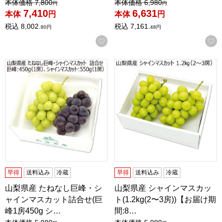
値引き前の価格：
値引き前の価格：
本体価格
7,800
本体価格
6,980
円
円
7,410
6,631
本体
円
本体
円
税込
8,002.
税込
7,161.
80
円
48
円
お気に入りに登録する
山梨県産 たねなし巨峰・シャインマスカット詰合せ(巨峰1房450
山梨県産 シャインマスカット(1.
早得
送料込み
冷蔵
早得
送料込み
冷蔵
山梨県産 たねなし巨峰・シ
山梨県産 シャインマスカッ
ャインマスカット詰合せ(巨
ト(1.2kg(2〜3房))【お届け期
峰1房450g シ…
間:8…
値引き前の価格：
値引き前の価格：