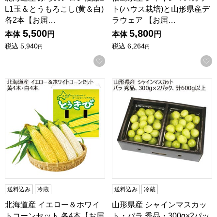
L1玉＆とうもろこし(黄＆白)
ト(ハウス栽培)と山形県産デ
各2本【お届…
ラウェア 【お届…
5,500
5,800
本体
円
本体
円
税込
5,940
税込
6,264
円
円
お気に入りに登録する
北海道産 イエロー＆ホワイトコーンセット 各4本【お届け期間:8/2
山形県産 シャインマスカット・バラ
送料込み
冷蔵
送料込み
冷蔵
北海道産 イエロー＆ホワイ
山形県産 シャインマスカッ
トコーンセット 各4本【お届
ト・バラ 秀品・300g×2パッ