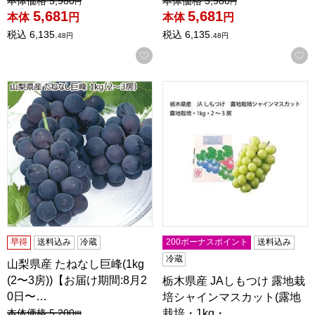
本体価格
5,980
本体価格
5,980
円
円
5,681
5,681
本体
円
本体
円
税込
6,135.
税込
6,135.
48
円
48
円
お気に入りに登録する
山梨県産 たねなし巨峰(1kg(2〜3房))【お届け期間:8月20日
栃木県産 JAしもつけ 露地栽培
早得
送料込み
冷蔵
200ボーナスポイント
送料込み
冷蔵
山梨県産 たねなし巨峰(1kg
(2〜3房))【お届け期間:8月2
栃木県産 JAしもつけ 露地栽
0日〜…
培シャインマスカット(露地
値引き前の価格：
本体価格
5,200
栽培・1kg・…
円