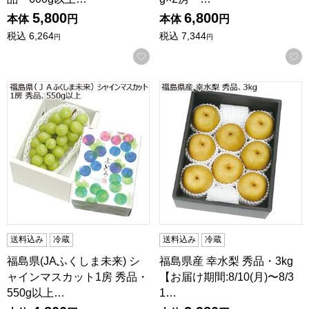
5,800
6,800
本体
円
本体
円
税込
6,264
税込
7,344
円
円
お気に入りに登録する
福島県(JAふくしま未来) シャインマスカット1房 秀品・550g以上
福島県産 幸水梨 秀品・3kg 【お
送料込み
冷蔵
送料込み
冷蔵
福島県(JAふくしま未来) シ
福島県産 幸水梨 秀品・3kg
ャインマスカット1房 秀品・
【お届け期間:8/10(月)〜8/3
550g以上…
1…