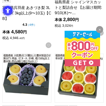
冷蔵
福島県産 シャインマスカッ
トと梨詰合せ 【お届け期間:
富山県呉羽産 あきづき梨 3L
9/10(木)〜…
サイズ 3kg以上(9〜10玉)【C
B】
2,800
本体
円
点（5点満点中）
4.3
の評価
（
4件
）
税込
3,024
円
4,580
本体
円
税込
4,946.
40
円
お気に入りに登録する
福島県産 大粒黒ぶとう(種なし)と豊水梨詰合せ【お届け期間:9/10
福島県産 幸水梨と川中島白桃詰合