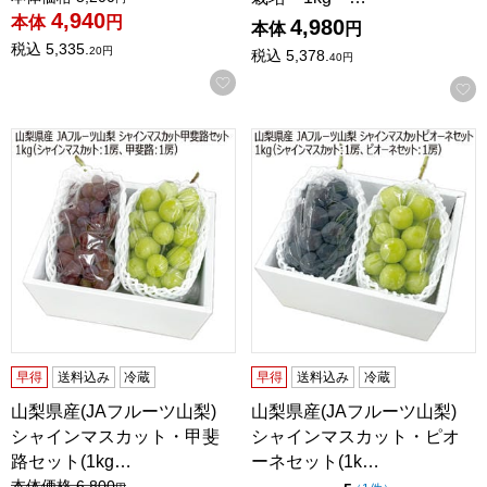
4,940
本体
円
4,980
本体
円
税込
5,335.
20
円
税込
5,378.
40
円
お気に入りに登録する
山梨県産(JAフルーツ山梨) シャインマスカット・甲斐路セット(
山梨県産(JAフルーツ山梨) シ
早得
送料込み
冷蔵
早得
送料込み
冷蔵
山梨県産(JAフルーツ山梨)
山梨県産(JAフルーツ山梨)
シャインマスカット・甲斐
シャインマスカット・ピオ
路セット(1kg…
ーネセット(1k…
値引き前の価格：
本体価格
6,800