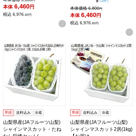
点（5点満点中）
5
の評価
（
1件
）
円
6,460
本体
円
値引き前の価格：
本体価格
6,800
円
6,460
税込
6,976.
本体
円
80
円
税込
6,976.
お気に入りに登録する
80
円
山梨県産(JAフルーツ山梨) シャインマスカット・たねなし巨峰セ
山梨県産(JAフルーツ山梨) シ
早得
送料込み
冷蔵
早得
送料込み
冷蔵
山梨県産(JAフルーツ山梨)
山梨県産(JAフルーツ山梨)
シャインマスカット・たね
シャインマスカット2房(1kg)