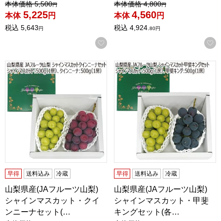
値引き前の価格：
値引き前の価格：
本体価格
5,500
本体価格
4,800
円
円
5,225
4,560
本体
円
本体
円
税込
5,643
税込
4,924.
円
80
円
お気に入りに登録する
山梨県産(JAフルーツ山梨) シャインマスカット・クインニーナセ
山梨県産(JAフルーツ山梨) シ
早得
送料込み
冷蔵
早得
送料込み
冷蔵
山梨県産(JAフルーツ山梨)
山梨県産(JAフルーツ山梨)
シャインマスカット・クイ
シャインマスカット・甲斐
ンニーナセット(…
キングセット(各…