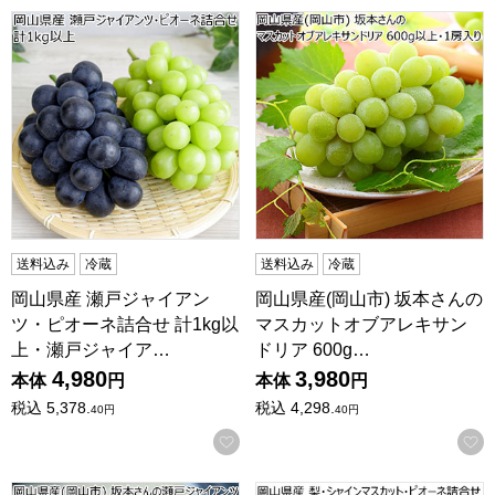
岡山県産 瀬戸ジャイアンツ・ピオーネ詰合せ 計1kg以上・瀬
岡山県産(岡山市) 坂本さんの
送料込み
冷蔵
送料込み
冷蔵
岡山県産 瀬戸ジャイアン
岡山県産(岡山市) 坂本さんの
ツ・ピオーネ詰合せ 計1kg以
マスカットオブアレキサン
上・瀬戸ジャイア…
ドリア 600g…
4,980
3,980
本体
円
本体
円
税込
5,378.
税込
4,298.
40
円
40
円
お気に入りに登録する
岡山県産(岡山市) 坂本さんの瀬戸ジャイアンツ 計1kg以上2房
岡山県産 梨・シャインマスカッ