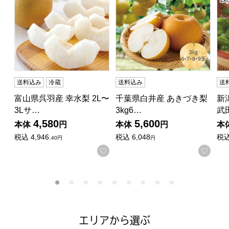
送料込み
冷蔵
送料込み
送
富山県呉羽産 幸水梨 2L〜
千葉県白井産 あきづき梨
新
3Lサ…
3kg6…
武
4,580
5,600
本体
円
本体
円
本
税込
4,946.
税込
6,048
税
40円
円
お気に入りに登録する
お気
エリアから選ぶ