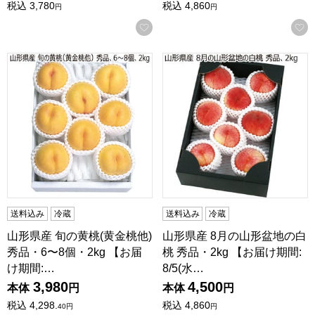
税込
3,780
税込
4,860
円
円
お気に入りに登録する
山形県産 旬の黄桃(黄金桃他) 秀品・6〜8個・2kg 【お届け期間:8
山形県産 8月の山形盆地の白桃 秀
送料込み
冷蔵
送料込み
冷蔵
山形県産 旬の黄桃(黄金桃他)
山形県産 8月の山形盆地の白
秀品・6〜8個・2kg 【お届
桃 秀品・2kg 【お届け期間:
け期間:…
8/5(水…
3,980
4,500
本体
円
本体
円
税込
4,298.
税込
4,860
40
円
円