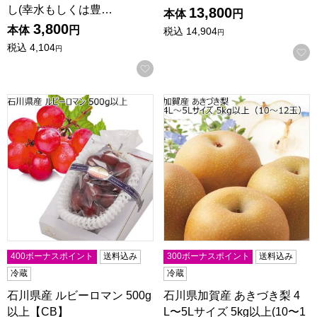
し(幸水もしくは豊…
13,800
本体
円
3,800
本体
円
税込
14,904
円
税込
4,104
円
お気に入りに登録する
石川県産 ルビーロマン 500g以上【CB】
石川県加賀産 あきづき梨 4L〜5
400ボーナスポイント
送料込み
300ボーナスポイント
送料込み
冷蔵
冷蔵
石川県産 ルビーロマン 500g
石川県加賀産 あきづき梨 4
以上【CB】
L〜5Lサイズ 5kg以上(10〜1