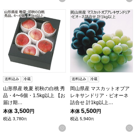
山形県産 晩夏 初秋の白桃 秀品・4〜6個・1.5kg以上 【お届け期間
岡山県産 マスカットオブアレキ
送料込み
冷蔵
送料込み
冷蔵
山形県産 晩夏 初秋の白桃 秀
岡山県産 マスカットオブア
品・4〜6個・1.5kg以上 【お
レキサンドリア・ピオーネ
届け期…
詰合せ 計1kg以上…
3,500
5,500
本体
円
本体
円
税込
3,780
税込
5,940
円
円
お気に入りに登録する