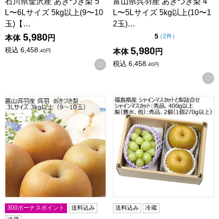
石川県金沢産 あきづき梨 5
富山県呉羽産 あきづき梨 4
L〜6Lサイズ 5kg以上(9〜10
L〜5Lサイズ 5kg以上(10〜1
玉)【…
2玉)…
5,980
点（5点満点中）
5
の評価
（
2件
）
本体
円
5,980
税込
6,458.
本体
円
40
円
税込
6,458.
お気に入りに登録する
40
円
富山県呉羽産 あきづき梨 3Lサイズ 3kg以上(9〜10玉)【CB】
福島県産 シャインマスカットと梨詰
300ボーナスポイント
送料込み
送料込み
冷蔵