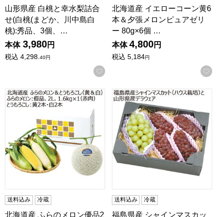
山形県産 白桃と幸水梨詰合
北海道産 イエローコーン黄6
せ(白桃(まどか、川中島白
本＆夕張メロンピュアゼリ
桃):秀品、3個、…
ー 80g×6個 …
3,980
4,800
本体
円
本体
円
税込
4,298.
税込
5,184
40
円
円
お気に入りに登録する
北海道産 ふらのメロン優品2L1玉＆とうもろこし(黄＆白)各2本【お
福島県産 シャインマスカット(ハ
送料込み
冷蔵
送料込み
冷蔵
北海道産 ふらのメロン優品2
福島県産 シャインマスカッ