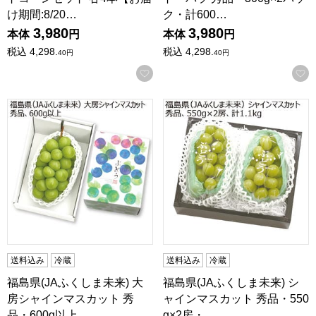
け期間:8/20…
ク・計600…
3,980
3,980
本体
円
本体
円
税込
4,298.
税込
4,298.
40
円
40
円
お気に入りに登録する
福島県(JAふくしま未来) 大房シャインマスカット 秀品・600g以上
福島県(JAふくしま未来) シャイン
送料込み
冷蔵
送料込み
冷蔵
福島県(JAふくしま未来) 大
福島県(JAふくしま未来) シ
房シャインマスカット 秀
ャインマスカット 秀品・550
品・600g以上…
g×2房・…