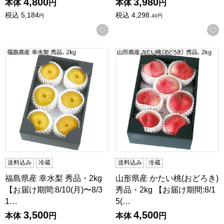
4,800
3,980
本体
円
本体
円
税込
5,184
税込
4,298.
円
40
円
お気に入りに登録する
福島県産 幸水梨 秀品・2kg 【お届け期間:8/10(月)〜8/31(月
山形県産 かたい桃(おどろき) 秀品
送料込み
冷蔵
送料込み
冷蔵
福島県産 幸水梨 秀品・2kg
山形県産 かたい桃(おどろき)
【お届け期間:8/10(月)〜8/3
秀品・2kg 【お届け期間:8/1
1…
5(…
3,500
4,500
本体
円
本体
円