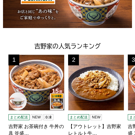
吉野家の人気ランキング
吉野家 お茶碗付き 牛丼の具 並盛 120g×15袋(L8327
【アウトレット】吉野家 レトルト
吉野
1
2
3
位
位
位
まとめ配送
NEW
冷凍
まとめ配送
NEW
ま
吉野家 お茶碗付き 牛丼の
【アウトレット】吉野家
吉
具 並盛…
レトルト牛…
盛 