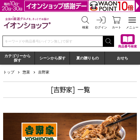
全国の厳選グルメを、ネットでお届け イオンショップ
検索
ログイン
カート
メニュー
検索キーワードまたは商品番号を入力してください
商品番号検索
カテゴリーから
シーンから探す
夏の贈りもの
おせち
探す
トップ
惣菜
吉野家
[吉野家] 一覧