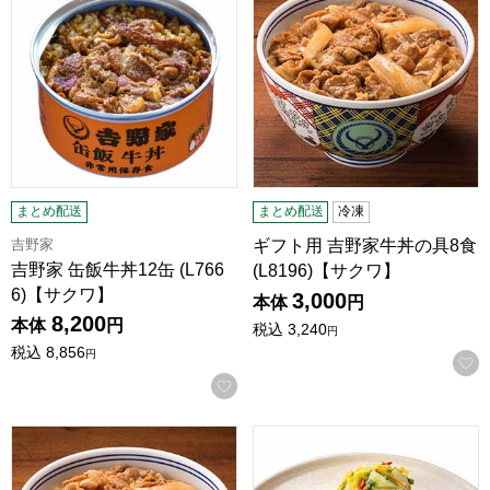
まとめ配送
まとめ配送
冷凍
吉野家
ギフト用 吉野家牛丼の具8食
吉野家 缶飯牛丼12缶 (L766
(L8196)【サクワ】
6)【サクワ】
3,000
本体
円
8,200
本体
円
税込
3,240
円
税込
8,856
円
お気に入りに登録する
吉野家 お茶碗付き 牛丼の具 並盛 120g×15袋(L8327)【
【アウトレット】吉野家 厚切り牛