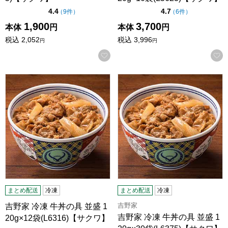
点（5点満点中）
点（5点満点中）
4.4
4.7
の評価
の評価
（
9件
）
（
6件
）
1,900
3,700
本体
円
本体
円
税込
2,052
税込
3,996
円
円
お気に入りに登録する
吉野家 冷凍 牛丼の具 並盛 120g×12袋(L6316)【サクワ】
吉野家 冷凍 牛丼の具 並盛 120
まとめ配送
冷凍
まとめ配送
冷凍
吉野家
吉野家 冷凍 牛丼の具 並盛 1
吉野家 冷凍 牛丼の具 並盛 1
20g×12袋(L6316)【サクワ】