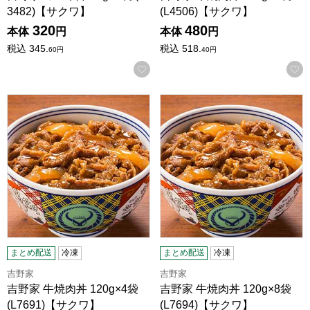
3482)【サクワ】
(L4506)【サクワ】
320
480
本体
円
本体
円
税込
345.
税込
518.
60
円
40
円
お気に入りに登録する
吉野家 牛焼肉丼 120g×4袋 (L7691)【サクワ】
吉野家 牛焼肉丼 120g×8袋 (L
まとめ配送
冷凍
まとめ配送
冷凍
吉野家
吉野家
吉野家 牛焼肉丼 120g×4袋
吉野家 牛焼肉丼 120g×8袋
(L7691)【サクワ】
(L7694)【サクワ】