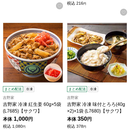
税込
216
円
お気に入りに登録する
吉野家 冷凍 紅生姜 60g×5袋 (L7685)【サクワ】
吉野家 冷凍 味付とろろ(40g×2)
まとめ配送
冷凍
まとめ配送
冷凍
吉野家
吉野家
吉野家 冷凍 紅生姜 60g×5袋
吉野家 冷凍 味付とろろ(40g
(L7685)【サクワ】
×2)×1袋 (L7680)【サクワ】
1,000
350
本体
円
本体
円
税込
1,080
税込
378
円
円