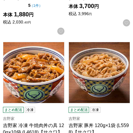
3,700
点（5点満点中）
5
の評価
（
1件
）
本体
円
1,880
税込
3,996
本体
円
円
税込
2,030.
40
円
お気に入りに登録する
吉野家 冷凍 牛焼肉丼の具 120g×10袋 (L4618)【サクワ】
吉野家 豚丼 120g×1袋 (L55
まとめ配送
冷凍
まとめ配送
冷凍
吉野家
吉野家
吉野家 冷凍 牛焼肉丼の具 12
吉野家 豚丼 120g×1袋 (L559
0g×10袋 (L4618)【サクワ】
8)【サクワ】