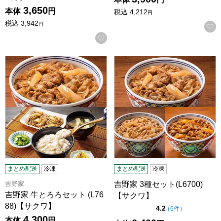
3,650
本体
円
税込
4,212
円
税込
3,942
円
お気に入りに登録する
吉野家 牛とろろセット (L7688)【サクワ】
吉野家 3種セット(L6700)【
まとめ配送
冷凍
まとめ配送
冷凍
吉野家
吉野家 3種セット(L6700)
吉野家 牛とろろセット (L76
【サクワ】
88)【サクワ】
点（5点満点中）
4.2
の評価
（
6件
）
4,300
本体
円