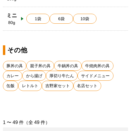
ミニ
1袋
6袋
10袋
80g
その他
豚丼の具
親子丼の具
牛鍋丼の具
牛焼肉丼の具
カレー
から揚げ
厚切り牛たん
サイドメニュー
缶飯
レトルト
吉野家セット
名店セット
1 〜 49 件（全 49 件）
「吉野家」の商品一覧