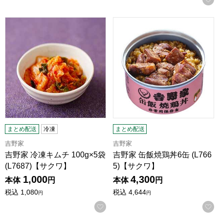
吉野家 冷凍キムチ 100g×5袋 (L7687)【サクワ】
吉野家 缶飯焼鶏丼6缶 (L766
まとめ配送
冷凍
まとめ配送
吉野家
吉野家
吉野家 冷凍キムチ 100g×5袋
吉野家 缶飯焼鶏丼6缶 (L766
(L7687)【サクワ】
5)【サクワ】
1,000
4,300
本体
円
本体
円
税込
1,080
税込
4,644
円
円
お気に入りに登録する