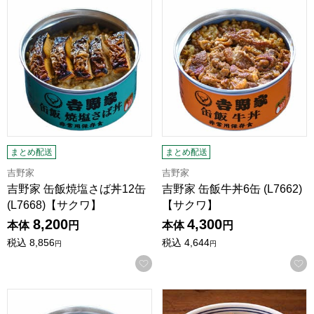
まとめ配送
まとめ配送
吉野家
吉野家
吉野家 缶飯焼塩さば丼12缶
吉野家 缶飯牛丼6缶 (L7662)
(L7668)【サクワ】
【サクワ】
8,200
4,300
本体
円
本体
円
税込
8,856
税込
4,644
円
円
お気に入りに登録する
吉野家 缶飯牛丼12缶 (L7666)【サクワ】
ギフト用 吉野家牛丼の具8食 (L