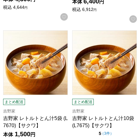
6,400
本体
円
税込
4,644
円
税込
6,912
円
お気に入りに登録する
吉野家 レトルトとん汁5袋 (L7670)【サクワ】
吉野家 レトルトとん汁10袋 (L
まとめ配送
まとめ配送
吉野家
吉野家
吉野家 レトルトとん汁5袋 (L
吉野家 レトルトとん汁10袋
7670)【サクワ】
(L7675)【サクワ】
1,500
点（5点満点中）
5
の評価
（
3件
）
本体
円