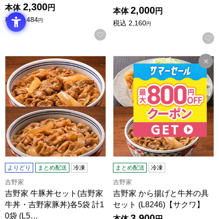
2,300
本体
円
2,000
本体
円
税込
2,484
円
税込
2,160
円
お気に入りに登録する
吉野家 牛豚丼セット(吉野家牛丼・吉野家豚丼)各5袋 計10袋 (L
吉野家 から揚げと牛丼の具セット
よりどり
まとめ配送
冷凍
まとめ配送
冷凍
吉野家
吉野家
吉野家 牛豚丼セット(吉野家
吉野家 から揚げと牛丼の具
牛丼・吉野家豚丼)各5袋 計1
セット (L8246)【サクワ】
0袋 (L5…
3,900
本体
円