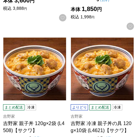
3,600
本体
円
1,850
税込
3,888
本体
円
円
税込
1,998
お気に入りに登録する
円
吉野家 親子丼 120g×2袋 (L4508)【サクワ】
吉野家 冷凍 親子丼の具 120g×1
まとめ配送
冷凍
よりどり
まとめ配送
冷凍
吉野家
吉野家
吉野家 親子丼 120g×2袋 (L4
吉野家 冷凍 親子丼の具 120
508)【サクワ】
g×10袋 (L4621)【サクワ】