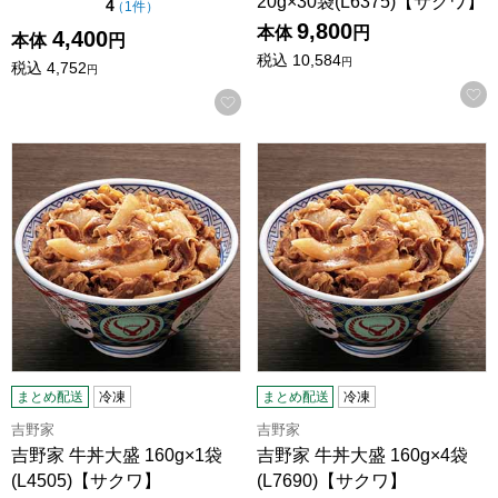
20g×30袋(L6375)【サクワ】
点（5点満点中）
4
の評価
（
1件
）
9,800
本体
円
4,400
本体
円
税込
10,584
円
税込
4,752
円
お気に入りに登録する
吉野家 牛丼大盛 160g×1袋 (L4505)【サクワ】
吉野家 牛丼大盛 160g×4袋 (L
まとめ配送
冷凍
まとめ配送
冷凍
吉野家
吉野家
吉野家 牛丼大盛 160g×1袋
吉野家 牛丼大盛 160g×4袋
(L4505)【サクワ】
(L7690)【サクワ】