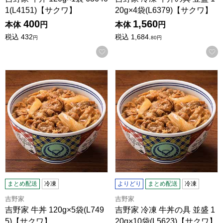
1(L4151)【サクワ】
20g×4袋(L6379)【サクワ】
400
1,560
本体
円
本体
円
税込
432
税込
1,684.
円
80
円
お気に入りに登録する
吉野家 牛丼 120g×5袋(L7495)【サクワ】
吉野家 冷凍 牛丼の具 並盛 120
まとめ配送
冷凍
よりどり
まとめ配送
冷凍
吉野家
吉野家
吉野家 牛丼 120g×5袋(L749
吉野家 冷凍 牛丼の具 並盛 1
5)【サクワ】
20g×10袋(L5623)【サクワ】