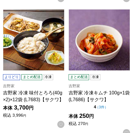
吉野家 冷凍 味付とろろ(40g×2)×12袋 (L7683)【サクワ】
吉野家 冷凍キムチ 100g×1袋 
よりどり
まとめ配送
冷凍
まとめ配送
冷凍
吉野家
吉野家
吉野家 冷凍 味付とろろ(40g
吉野家 冷凍キムチ 100g×1袋
×2)×12袋 (L7683)【サクワ】
(L7686)【サクワ】
3,700
点（5点満点中）
4
の評価
（
3件
）
本体
円
250
税込
3,996
本体
円
円
税込
270
お気に入りに登録する
円