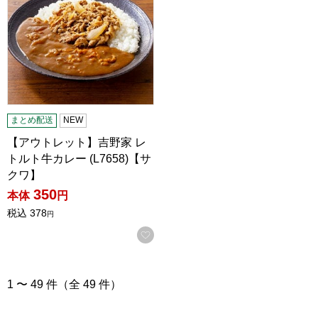
まとめ配送
NEW
【アウトレット】吉野家 レ
トルト牛カレー (L7658)【サ
クワ】
350
本体
円
税込
378
円
お気に入りに登録する
1 〜 49 件（全 49 件）