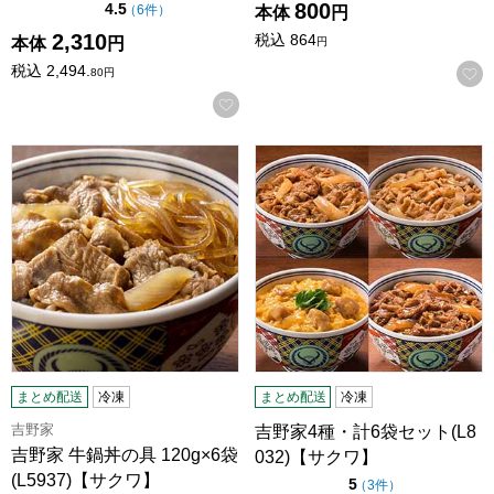
800
点（5点満点中）
4.5
の評価
（
6件
）
本体
円
2,310
税込
864
本体
円
円
税込
2,494.
80
円
お気に入りに登録する
吉野家 牛鍋丼の具 120g×6袋(L5937)【サクワ】
吉野家4種・計6袋セット(L80
まとめ配送
冷凍
まとめ配送
冷凍
吉野家
吉野家4種・計6袋セット(L8
吉野家 牛鍋丼の具 120g×6袋
032)【サクワ】
(L5937)【サクワ】
点（5点満点中）
5
の評価
（
3件
）