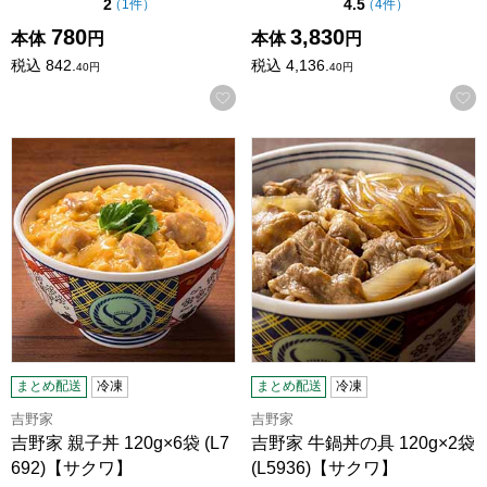
点（5点満点中）
点（5点満点中）
2
4.5
の評価
の評価
（
1件
）
（
4件
）
780
3,830
本体
円
本体
円
税込
842.
税込
4,136.
40
円
40
円
お気に入りに登録する
吉野家 親子丼 120g×6袋 (L7692)【サクワ】
吉野家 牛鍋丼の具 120g×2袋(
まとめ配送
冷凍
まとめ配送
冷凍
吉野家
吉野家
吉野家 親子丼 120g×6袋 (L7
吉野家 牛鍋丼の具 120g×2袋
692)【サクワ】
(L5936)【サクワ】