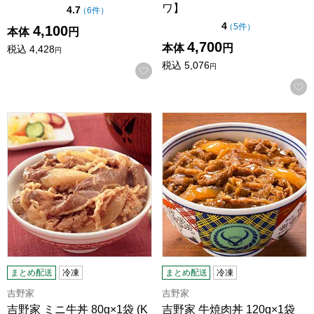
ワ】
点（5点満点中）
4.7
の評価
（
6件
）
点（5点満点中）
4
の評価
（
5件
）
4,100
本体
円
4,700
本体
円
税込
4,428
円
税込
5,076
円
お気に入りに登録する
吉野家 ミニ牛丼 80g×1袋 (K3482)【サクワ】
吉野家 牛焼肉丼 120g×1袋 (L
まとめ配送
冷凍
まとめ配送
冷凍
吉野家
吉野家
吉野家 ミニ牛丼 80g×1袋 (K
吉野家 牛焼肉丼 120g×1袋