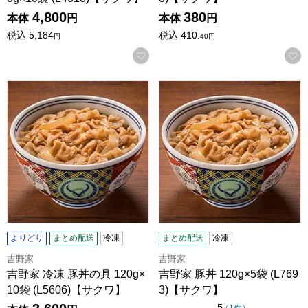
4,800
380
本体
円
本体
円
税込
5,184
税込
410.
円
40
円
お気に入りに登録する
吉野家 冷凍 豚丼の具 120g×10袋 (L5606)【サクワ】
吉野家 豚丼 120g×5袋 (L76
よりどり
まとめ配送
冷凍
まとめ配送
冷凍
吉野家
吉野家
吉野家 冷凍 豚丼の具 120g×
吉野家 豚丼 120g×5袋 (L769
10袋 (L5606)【サクワ】
3)【サクワ】
点（5点満点中）
5
の評価
（
1件
）