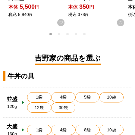
5,500
350
本体
円
本体
円
本
税込
5,940
税込
378
税
円
円
お気に入りに登録する
お気
吉野家の商品を選ぶ
牛丼の具
1袋
4袋
5袋
10袋
並盛
120g
12袋
30袋
大盛
1袋
4袋
8袋
10袋
160g