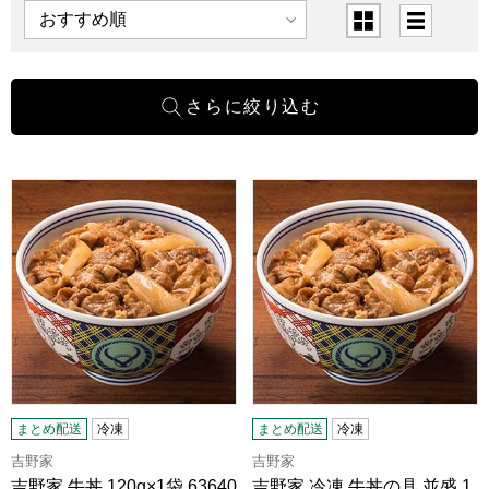
表示順
表示切替
吉野家 牛丼 120g×1袋 636401(L4151)【サクワ】
吉野家 冷凍 牛丼の具 並盛 120
まとめ配送
冷凍
まとめ配送
冷凍
吉野家
吉野家
吉野家 牛丼 120g×1袋 63640
吉野家 冷凍 牛丼の具 並盛 1