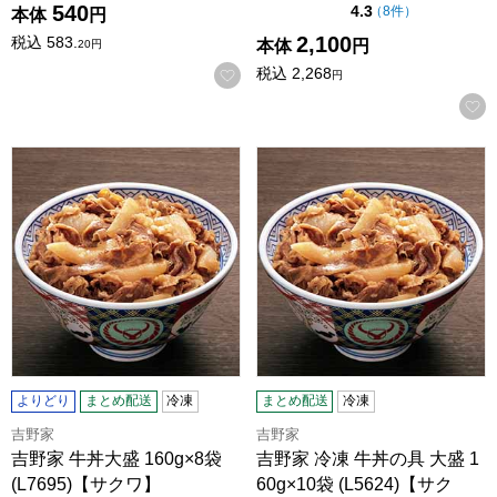
540
点（5点満点中）
4.3
の評価
（
8件
）
本体
円
2,100
税込
583.
本体
円
20
円
税込
2,268
お気に入りに登録する
円
吉野家 牛丼大盛 160g×8袋 (L7695)【サクワ】
吉野家 冷凍 牛丼の具 大盛 160g
よりどり
まとめ配送
冷凍
まとめ配送
冷凍
吉野家
吉野家
吉野家 牛丼大盛 160g×8袋
吉野家 冷凍 牛丼の具 大盛 1
(L7695)【サクワ】
60g×10袋 (L5624)【サク