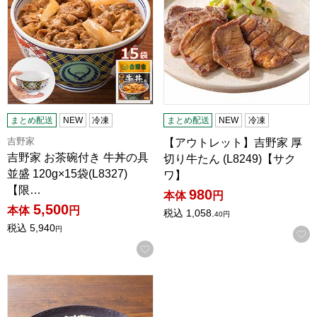
まとめ配送
NEW
冷凍
まとめ配送
NEW
冷凍
吉野家
【アウトレット】吉野家 厚
吉野家 お茶碗付き 牛丼の具
切り牛たん (L8249)【サク
並盛 120g×15袋(L8327)
ワ】
【限…
980
本体
円
5,500
本体
円
税込
1,058.
40
円
税込
5,940
円
お気に入りに登録する
【アウトレット】吉野家 レトルト牛カレー (L7658)【サクワ