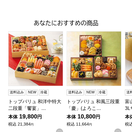
あなたにおすすめの商品
トップバリュ 和洋中特大二段重「饗宴」(きょうえん)【4
トップバリュ 和風三段重「慶」
富山
送料込み
NEW
冷蔵
送料込み
NEW
冷蔵
送
トップバリュ 和洋中特大
トップバリュ 和風三段重
富
二段重「饗宴」…
「慶」(よろこ…
3
19,800
10,800
本体
円
本体
円
本
税込
21,384
税込
11,664
税
円
円
お気に入りに登録する
お気