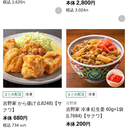
2,800
税込
1,620
本体
円
円
税込
3,024
お気に入りに登録する
円
吉野家 から揚げ (L8248)【サクワ】
吉野家 冷凍 紅生姜 60g×1袋 (
まとめ配送
冷凍
まとめ配送
冷凍
吉野家
吉野家 から揚げ (L8248)【サ
吉野家 冷凍 紅生姜 60g×1袋
クワ】
(L7684)【サクワ】
680
本体
円
200
本体
円
税込
734.
40
円