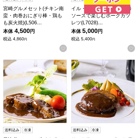
宮崎グルメセット(チキン南
イル・ド・レ 坂井宏行監修
蛮・肉巻おにぎり棒・鶏も
ソースで楽しむポークカツ
も炭火焼)(L506…
レツ(L7028)…
4,500
5,000
本体
円
本体
円
税込
4,860
税込
5,400
円
円
お気に入りに登録する
日比谷モルソー 牛すね肉の赤ワイン煮込み(L7027)【サクワ
リストランテ アルポルト 片岡
送料込み
冷凍
送料込み
冷凍