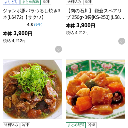
よりどり
まとめ配送
冷凍
送料込み
冷凍
ジャンボ豚バラつるし焼き3
【肉の石川】 鎌倉スペアリ
本(L6472)【サクワ】
ブ 250g×3袋[KS-253] (L58…
3,900
点（5点満点中）
4.8
の評価
（
9件
）
本体
円
3,900
税込
4,212
本体
円
円
税込
4,212
円
お気に入りに登録する
「平野寿将監修」国産牛すじ煮込み(4人前)(L7030)【サクワ
【陳建一】酢豚 150g×6袋 (K
送料込み
冷凍
まとめ配送
冷凍