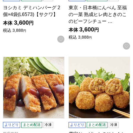
ヨシカミ デミハンバーグ 2
東京・日本橋にんべん 至福
個×4袋(L6573)【サクワ】
の一菜 熟成ヒレ肉ときのこ
のビーフシチュー …
3,600
本体
円
3,600
本体
円
税込
3,888
円
税込
3,888
円
お気に入りに登録する
【銀座梅林】ロースカツ 2枚入×3セット(L5907)【サクワ】
雪室じゃがいものひとくちビーフコ
よりどり
まとめ配送
冷凍
よりどり
まとめ配送
冷凍