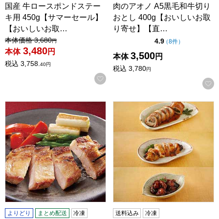
国産 牛ロースポンドステー
肉のアオノ A5黒毛和牛切り
キ用 450g【サマーセール】
おとし 400g【おいしいお取
【おいしいお取…
り寄せ】【直…
値引き前の価格：
本体価格
3,680
点（5点満点中）
4.9
の評価
（
8件
）
円
3,480
本体
円
3,500
本体
円
税込
3,758.
40
円
税込
3,780
円
お気に入りに登録する
国産豚の魚沼熟成粕味噌漬け 2枚×4袋(L6474)【サクワ】
【鈴なり】こだわり鶏惣菜セッ
よりどり
まとめ配送
冷凍
送料込み
冷凍