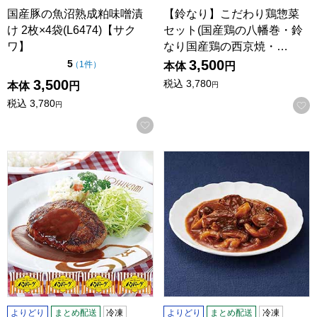
国産豚の魚沼熟成粕味噌漬
【鈴なり】こだわり鶏惣菜
け 2枚×4袋(L6474)【サク
セット(国産鶏の八幡巻・鈴
ワ】
なり国産鶏の西京焼・…
3,500
点（5点満点中）
5
の評価
（
1件
）
本体
円
3,500
税込
3,780
本体
円
円
税込
3,780
円
お気に入りに登録する
ヨシカミ デミハンバーグ 2個×4袋(L6573)【サクワ】
東京・日本橋にんべん 至福の一菜
よりどり
まとめ配送
冷凍
よりどり
まとめ配送
冷凍