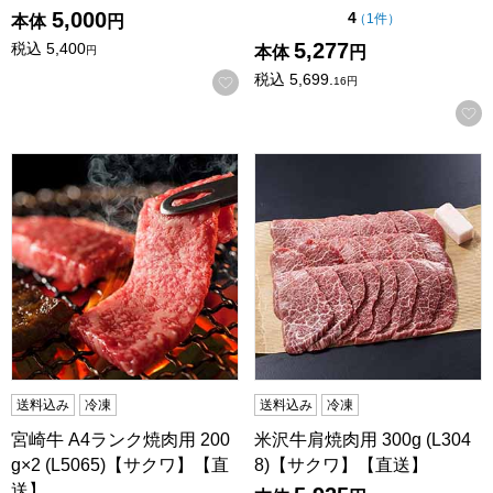
5,000
点（5点満点中）
4
の評価
（
1件
）
本体
円
5,277
税込
5,400
本体
円
円
税込
5,699.
お気に入りに登録する
16
円
宮崎牛 A4ランク焼肉用 200g×2 (L5065)【サクワ】【直送】
米沢牛肩焼肉用 300g (L30
送料込み
冷凍
送料込み
冷凍
宮崎牛 A4ランク焼肉用 200
米沢牛肩焼肉用 300g (L304
g×2 (L5065)【サクワ】【直
8)【サクワ】【直送】
送】