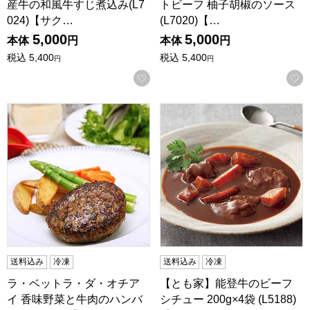
産牛の和風牛すじ煮込み(L7
トビーフ 柚子胡椒のソース
024)【サク…
(L7020)【…
5,000
5,000
本体
円
本体
円
税込
5,400
税込
5,400
円
円
お気に入りに登録する
ラ・ベットラ・ダ・オチアイ 香味野菜と牛肉のハンバーグ(L7
【とも家】能登牛のビーフシチュー
送料込み
冷凍
送料込み
冷凍
ラ・ベットラ・ダ・オチア
【とも家】能登牛のビーフ
イ 香味野菜と牛肉のハンバ
シチュー 200g×4袋 (L5188)