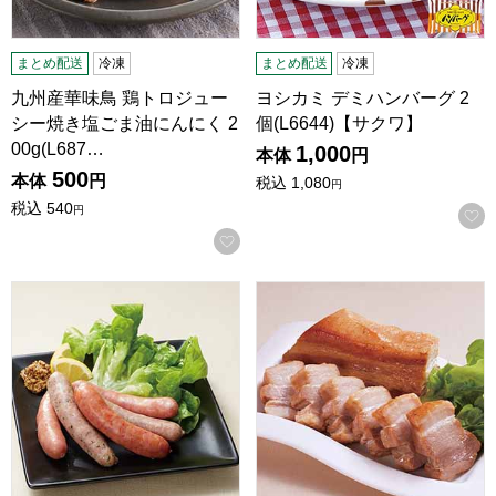
まとめ配送
冷凍
まとめ配送
冷凍
九州産華味鳥 鶏トロジュー
ヨシカミ デミハンバーグ 2
シー焼き塩ごま油にんにく 2
個(L6644)【サクワ】
00g(L687…
1,000
本体
円
500
本体
円
税込
1,080
円
税込
540
円
お気に入りに登録する
5種のバラエティーソーセージ130g(5本)×3(L6195)【サクワ
ジャンボ豚バラつるし焼き1本(L