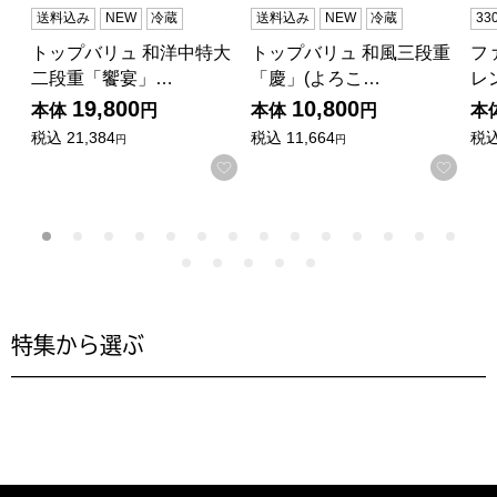
送料込み
NEW
冷蔵
送料込み
NEW
冷蔵
3
トップバリュ 和洋中特大
トップバリュ 和風三段重
フ
二段重「饗宴」…
「慶」(よろこ…
レ
19,800
10,800
本体
円
本体
円
本
税込
21,384
税込
11,664
税
円
円
お気に入りに登録する
お気
特集から選ぶ