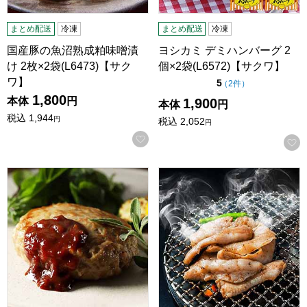
まとめ配送
冷凍
まとめ配送
冷凍
国産豚の魚沼熟成粕味噌漬
ヨシカミ デミハンバーグ 2
け 2枚×2袋(L6473)【サク
個×2袋(L6572)【サクワ】
ワ】
点（5点満点中）
5
の評価
（
2件
）
1,800
本体
円
1,900
本体
円
税込
1,944
円
税込
2,052
円
お気に入りに登録する
鉄板焼きふっくらハンバーグ 1200g(10個入)(L7385)【サク
焼肉用トントロ 500g×2パック