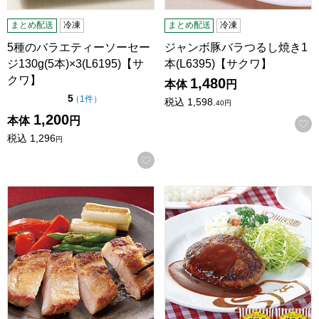
まとめ配送
冷凍
まとめ配送
冷凍
5種のバラエティーソーセー
ジャンボ豚バラつるし焼き1
ジ130g(5本)×3(L6195)【サ
本(L6395)【サクワ】
クワ】
1,480
本体
円
点（5点満点中）
5
の評価
（
1件
）
税込
1,598.
40
円
1,200
本体
円
税込
1,296
円
お気に入りに登録する
国産豚の魚沼熟成粕味噌漬け 2枚×2袋(L6473)【サクワ】
ヨシカミ デミハンバーグ 2個×2