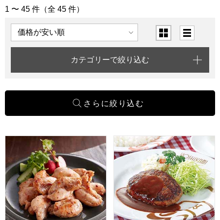
1 〜 45 件（全 45 件）
「精肉・肉料理」の商品一覧
表示順
表示切替
カテゴリーで絞り込む
九州産華味鳥 鶏トロジューシー焼き塩ごま油にんにく 200g(L
ヨシカミ デミハンバーグ 2個(L