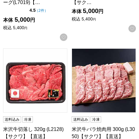
ーグ(L7019)【…
【サク…
5,000
点（5点満点中）
4.5
の評価
（
2件
）
本体
円
5,000
税込
5,400
本体
円
円
税込
5,400
円
お気に入りに登録する
米沢牛切落し 320g (L2128)【サクワ】【直送】
米沢牛バラ焼肉用 300g (L3
送料込み
冷凍
送料込み
冷凍
米沢牛切落し 320g (L2128)
米沢牛バラ焼肉用 300g (L30
【サクワ】【直送】
50)【サクワ】【直送】