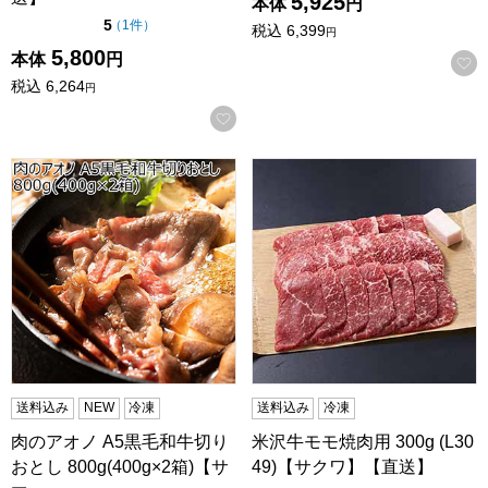
5,925
本体
円
点（5点満点中）
5
の評価
（
1件
）
税込
6,399
円
5,800
本体
円
税込
6,264
円
お気に入りに登録する
肉のアオノ A5黒毛和牛切りおとし 800g(400g×2箱)【サマ
米沢牛モモ焼肉用 300g (L3
送料込み
NEW
冷凍
送料込み
冷凍
肉のアオノ A5黒毛和牛切り
米沢牛モモ焼肉用 300g (L30
おとし 800g(400g×2箱)【サ
49)【サクワ】【直送】