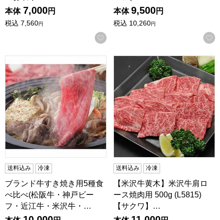
7,000
9,500
本体
円
本体
円
税込
7,560
税込
10,260
円
円
お気に入りに登録する
ブランド牛すき焼き用5種食べ比べ(松阪牛・神戸ビーフ・近江牛・米
【米沢牛黄木】米沢牛肩ロース焼肉
送料込み
冷凍
送料込み
冷凍
ブランド牛すき焼き用5種食
【米沢牛黄木】米沢牛肩ロ
べ比べ(松阪牛・神戸ビー
ース焼肉用 500g (L5815)
フ・近江牛・米沢牛・…
【サクワ】…
10,000
11,000