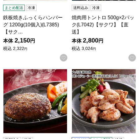
まとめ配送
冷凍
送料込み
冷凍
鉄板焼きふっくらハンバー
焼肉用トントロ 500g×2パッ
グ 1200g(10個入)(L7385)
ク(L7042)【サクワ】【直
【サク…
送】
2,150
2,800
本体
円
本体
円
税込
2,322
税込
3,024
円
円
お気に入りに登録する
「夢一喜」 国産牛豚使用！焼き上げ済ハンバーグ(5個)(L70
九州産華味鳥 鶏トロジューシー焼