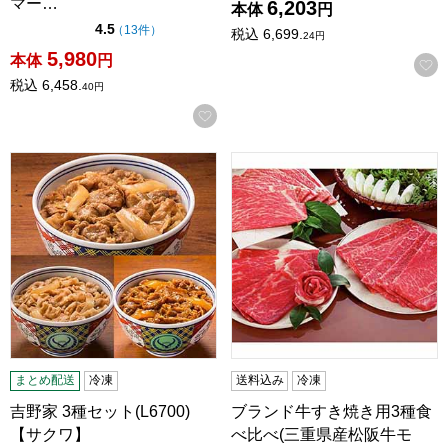
マー…
6,203
本体
円
点（5点満点中）
4.5
の評価
（
13件
）
税込
6,699.
24
円
5,980
本体
円
税込
6,458.
40
円
お気に入りに登録する
吉野家 3種セット(L6700)【サクワ】
ブランド牛すき焼き用3種食べ比
まとめ配送
冷凍
送料込み
冷凍
吉野家 3種セット(L6700)
ブランド牛すき焼き用3種食
【サクワ】
べ比べ(三重県産松阪牛モ