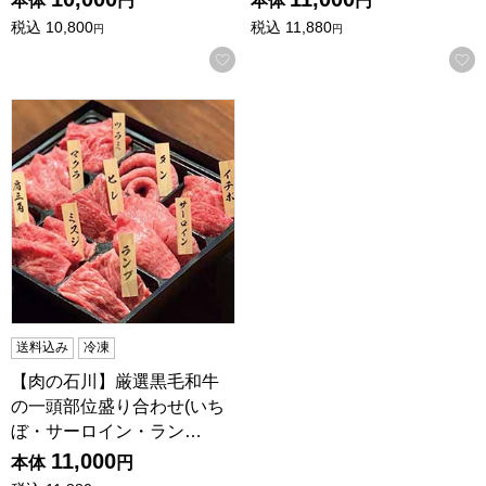
本体
円
本体
円
税込
10,800
税込
11,880
円
円
お気に入りに登録する
【肉の石川】厳選黒毛和牛の一頭部位盛り合わせ(いちぼ・サーロ
送料込み
冷凍
【肉の石川】厳選黒毛和牛
の一頭部位盛り合わせ(いち
ぼ・サーロイン・ラン…
11,000
本体
円