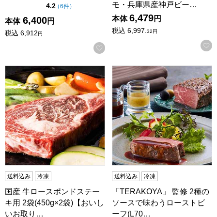
モ・兵庫県産神戸ビー…
点（5点満点中）
4.2
の評価
（
6件
）
6,479
本体
円
6,400
本体
円
税込
6,997.
32
円
税込
6,912
円
お気に入りに登録する
国産 牛ロースポンドステーキ用 2袋(450g×2袋)【おいし
「TERAKOYA」 監修 2種
送料込み
冷凍
送料込み
冷凍
国産 牛ロースポンドステー
「TERAKOYA」 監修 2種の
キ用 2袋(450g×2袋)【おいし
ソースで味わうローストビ
いお取り…
ーフ(L70…