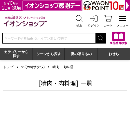
全国の厳選グルメを、ネットでお届け イオンショップ
検索
ログイン
カート
メニュー
検索キーワードまたは商品番号を入力してください
商品番号検索
カテゴリーから
シーンから探す
夏の贈りもの
おせち
探す
トップ
saQwa(サクワ)
精肉・肉料理
[精肉・肉料理] 一覧