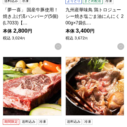
送料込み
冷凍
よりどり
まとめ配送
冷凍
「夢一喜」 国産牛豚使用！
九州産華味鳥 鶏トロジュー
焼き上げ済ハンバーグ(5個)
シー焼き塩ごま油にんにく 2
(L7033)【…
00g×7袋(L…
2,800
3,400
本体
円
本体
円
税込
3,024
税込
3,672
円
円
お気に入りに登録する
国産 牛ロースポンドステーキ用 450g【サマーセール】【
肉のアオノ A5黒毛和牛切りお
期間限定
送料込み
冷凍
送料込み
冷凍