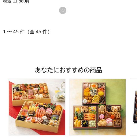
税込
11,880
円
お気に入りに登録する
1 〜 45 件（全 45 件）
あなたにおすすめの商品
トップバリュ 和洋中特大二段重「饗宴」(きょうえん)【4
トップバリュ 和風三段重「慶」
フ