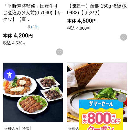
「平野寿将監修」国産牛す
【陳建一】酢豚 150g×6袋 (K
じ煮込み(4人前)(L7030)【サ
0482)【サクワ】
クワ】【直…
4,500
本体
円
点（5点満点中）
4
の評価
（
3件
）
税込
4,860
円
4,200
本体
円
税込
4,536
円
お気に入りに登録する
宮崎グルメセット(チキン南蛮・肉巻おにぎり棒・鶏もも炭火焼)
イル・ド・レ 坂井宏行監修 ソ
送料込み
冷蔵
送料込み
冷凍