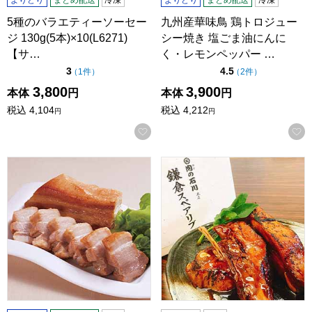
5種のバラエティーソーセー
九州産華味鳥 鶏トロジュー
ジ 130g(5本)×10(L6271)
シー焼き 塩ごま油にんに
【サ…
く・レモンペッパー …
点（5点満点中）
点（5点満点中）
3
4.5
の評価
の評価
（
1件
）
（
2件
）
3,800
3,900
本体
円
本体
円
税込
4,104
税込
4,212
円
円
お気に入りに登録する
ジャンボ豚バラつるし焼き3本(L6472)【サクワ】
【肉の石川】 鎌倉スペアリブ 250