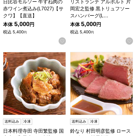
日比谷モルソー 牛すね肉の
リストランテ アルポルト 片
赤ワイン煮込み(L7027)【サ
岡宏之監修 黒トリュフソー
クワ】【直送】
スハンバーグ(L…
5,000
5,000
本体
円
本体
円
税込
5,400
税込
5,400
円
円
お気に入りに登録する
日本料理寺田 寺田繁監修 国産牛の和風牛すじ煮込み(L7024
鈴なり 村田明彦監修 ロースト
送料込み
冷凍
送料込み
冷凍
日本料理寺田 寺田繁監修 国
鈴なり 村田明彦監修 ロース