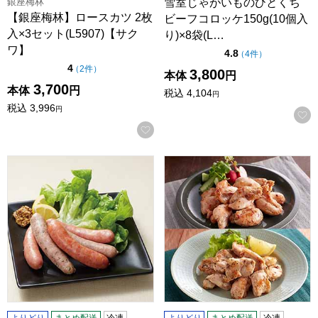
銀座梅林
雪室じゃがいものひとくち
【銀座梅林】ロースカツ 2枚
ビーフコロッケ150g(10個入
入×3セット(L5907)【サク
り)×8袋(L…
ワ】
点（5点満点中）
4.8
の評価
（
4件
）
点（5点満点中）
4
の評価
（
2件
）
3,800
本体
円
3,700
本体
円
税込
4,104
円
税込
3,996
円
お気に入りに登録する
5種のバラエティーソーセージ 130g(5本)×10(L6271)【サク
九州産華味鳥 鶏トロジューシー焼
よりどり
まとめ配送
冷凍
よりどり
まとめ配送
冷凍