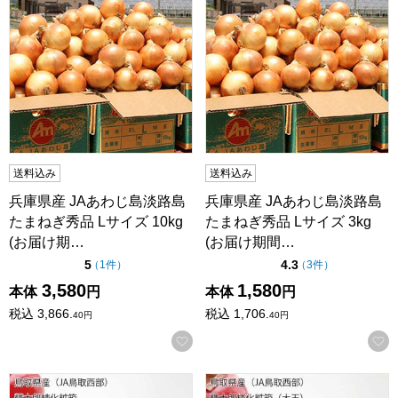
送料込み
送料込み
兵庫県産 JAあわじ島淡路島
兵庫県産 JAあわじ島淡路島
たまねぎ秀品 Lサイズ 10kg
たまねぎ秀品 Lサイズ 3kg
(お届け期…
(お届け期間…
点（5点満点中）
点（5点満点中）
5
4.3
の評価
の評価
（
1件
）
（
3件
）
3,580
1,580
本体
円
本体
円
税込
3,866.
税込
1,706.
40
円
40
円
お気に入りに登録する
鳥取県産(JA鳥取西部) 輝太郎柿化粧箱 計3kg以上・9玉入り
鳥取県産(JA鳥取西部) 輝太郎