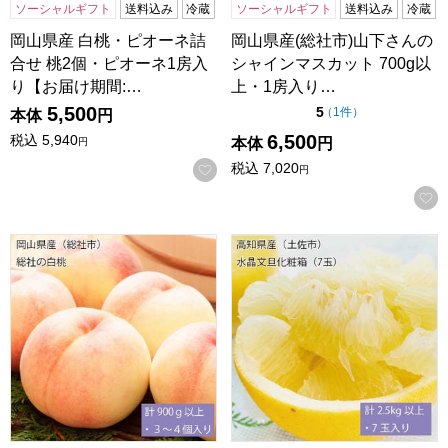
ソーシャルギフト
送料込み
冷蔵
ソーシャルギフト
送料込み
冷蔵
岡山県産 白桃・ピオーネ詰
岡山県産(総社市)山下さんの
合せ 桃2個・ピオーネ1房入
シャインマスカット 700g以
り【お届け期間:…
上・1房入り…
5,500
点（5点満点中）
5
の評価
（
1件
）
本体
円
6,500
税込
5,940
本体
円
円
税込
7,020
お気に入りに登録する
円
岡山県産(総社市)総社の白桃 計900g以上・3〜4個入り【お届
高知県産(土佐市)水晶文旦化粧箱