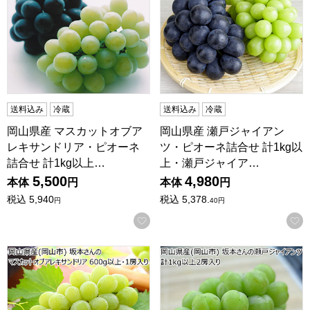
送料込み
冷蔵
送料込み
冷蔵
岡山県産 マスカットオブア
岡山県産 瀬戸ジャイアン
レキサンドリア・ピオーネ
ツ・ピオーネ詰合せ 計1kg以
詰合せ 計1kg以上…
上・瀬戸ジャイア…
5,500
4,980
本体
円
本体
円
税込
5,940
税込
5,378.
円
40
円
お気に入りに登録する
岡山県産(岡山市) 坂本さんのマスカットオブアレキサンドリア 
岡山県産(岡山市) 坂本さんの瀬