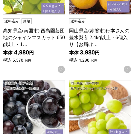
送料込み
冷蔵
送料込み
高知県産(南国市) 西島園芸団
岡山県産(赤磐市)行本さんの
地のシャインマスカット 650
豊水梨 計2.4kg以上・6個入
g以上・1…
り【お届け…
4,980
3,980
本体
円
本体
円
税込
5,378.
税込
4,298.
40
円
40
円
お気に入りに登録する
岡山県産(瀬戸内市)伊藤さんのピオーネ大房 700g以上・1房
岡山県産(瀬戸内市)松下さんの