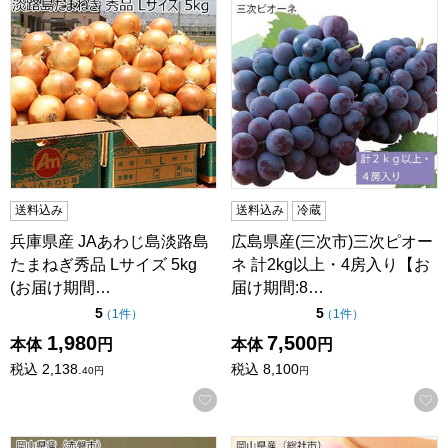
送料込み
送料込み
冷蔵
兵庫県産 JAあわじ島淡路島
広島県産(三次市)三次ピオー
たまねぎ秀品 Lサイズ 5kg
ネ 計2kg以上・4房入り【お
(お届け期間…
届け期間:8…
点（5点満点中）
点（5点満点中）
5
5
の評価
の評価
（
1件
）
（
1件
）
1,980
7,500
本体
円
本体
円
税込
2,138.
税込
8,100
40
円
円
お気に入りに登録する
岡山県産(赤磐市)行本さんのオーロラブラック2房 計1kg以上
岡山県産(総社市)総社の白桃 計