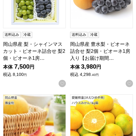
送料込み
冷蔵
送料込み
冷蔵
岡山県産 梨・シャインマス
岡山県産 豊水梨・ピオーネ
カット・ピオーネ詰合せ 梨2
詰合せ 梨2個・ピオーネ1房
個・ピオーネ1房…
入り【お届け期間…
7,500
3,980
本体
円
本体
円
税込
8,100
税込
4,298.
円
40
円
お気に入りに登録する
岡山県産 黄金桃 計1.5kg以上・6個入り【お届け期間:9月1
愛媛県産(JAえひめ中央) ハウ