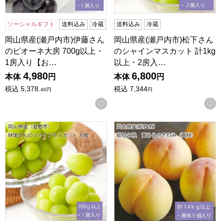
ソーシャルギフト
送料込み
冷蔵
送料込み
冷蔵
岡山県産(瀬戸内市)伊藤さん
岡山県産(瀬戸内市)松下さん
のピオーネ大房 700g以上・
のシャインマスカット 計1kg
1房入り【お…
以上・2房入…
4,980
6,800
本体
円
本体
円
税込
5,378.
税込
7,344
40
円
円
お気に入りに登録する
岡山県産(倉敷市)妹尾さんのシャインマスカット大房 700g以
岡山県産(総社市)総社の桃黄らら