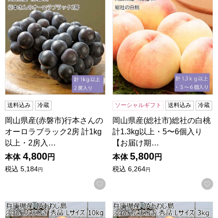
送料込み
冷蔵
ソーシャルギフト
送料込み
冷蔵
岡山県産(赤磐市)行本さんの
岡山県産(総社市)総社の白桃
オーロラブラック2房 計1kg
計1.3kg以上・5〜6個入り
以上・2房入…
【お届け期…
4,800
5,800
本体
円
本体
円
税込
5,184
税込
6,264
円
円
お気に入りに登録する
兵庫県産 JAあわじ島淡路島たまねぎ秀品 Lサイズ 10kg(お届
兵庫県産 JAあわじ島淡路島たま