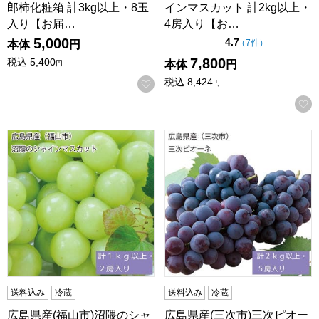
郎柿化粧箱 計3kg以上・8玉
インマスカット 計2kg以上・
入り【お届…
4房入り【お…
5,000
点（5点満点中）
4.7
の評価
（
7件
）
本体
円
7,800
税込
5,400
本体
円
円
税込
8,424
お気に入りに登録する
円
広島県産(福山市)沼隈のシャインマスカット 計1kg以上・2房
広島県産(三次市)三次ピオーネ
送料込み
冷蔵
送料込み
冷蔵
広島県産(福山市)沼隈のシャ
広島県産(三次市)三次ピオー