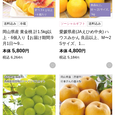
送料込み
冷蔵
ソーシャルギフト
送料込み
岡山県産 黄金桃 計1.5kg以
愛媛県産(JAえひめ中央) ハ
上・6個入り【お届け期間:9
ウスみかん 良品以上、M〜2
月1日〜9…
Sサイズ、1…
5,800
4,800
本体
円
本体
円
税込
6,264
税込
5,184
円
円
お気に入りに登録する
高知県産(南国市) 西島園芸団地のシャインマスカット 650g
岡山県産(赤磐市)行本さんの豊水