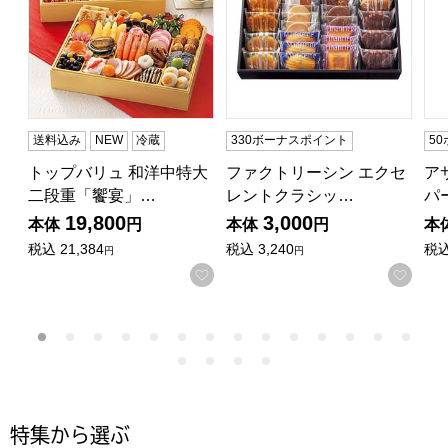
送料込み
NEW
冷蔵
330ボーナスポイント
5
トップバリュ 和洋中特大
ファクトリーシン エクセ
ア
二段重「饗宴」…
レントクラシッ…
パ
19,800
3,000
本体
円
本体
円
本
税込
21,384
税込
3,240
税
円
円
お気に入りに登録する
お気
特集から選ぶ