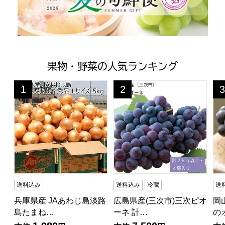
果物・野菜の人気ランキング
兵庫県産 JAあわじ島淡路島たまねぎ秀品 Lサイズ 5kg(お
広島県産(三次市)三次ピオーネ 
岡
1
2
3
位
位
位
送料込み
送料込み
冷蔵
送
兵庫県産 JAあわじ島淡路
広島県産(三次市)三次ピオ
岡
島たまね…
ーネ 計…
の