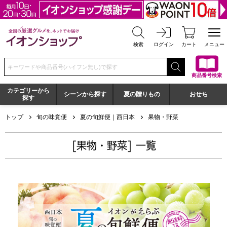
全国の厳選グルメを、ネットでお届け イオンショップ
検索
ログイン
カート
メニュー
検索キーワードまたは商品番号を入力してください
商品番号検索
カテゴリーから
シーンから探す
夏の贈りもの
おせち
探す
トップ
旬の味覚便
夏の旬鮮便｜西日本
果物・野菜
[果物・野菜] 一覧