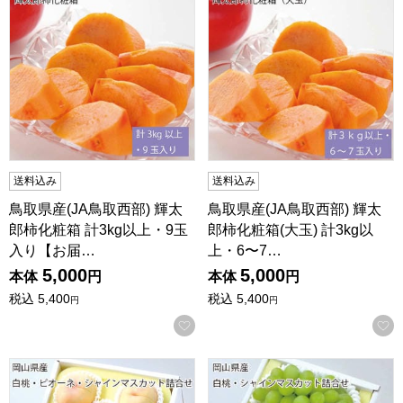
送料込み
送料込み
鳥取県産(JA鳥取西部) 輝太
鳥取県産(JA鳥取西部) 輝太
郎柿化粧箱 計3kg以上・9玉
郎柿化粧箱(大玉) 計3kg以
入り【お届…
上・6〜7…
5,000
5,000
本体
円
本体
円
税込
5,400
税込
5,400
円
円
お気に入りに登録する
岡山県産 白桃・ピオーネ・シャインマスカット詰合せ 桃3個
岡山県産 白桃・シャインマス