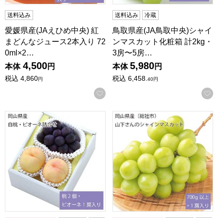
送料込み
送料込み
冷蔵
愛媛県産(JAえひめ中央) 紅
鳥取県産(JA鳥取中央)シャイ
まどんなジュース2本入り 72
ンマスカット化粧箱 計2kg・
0ml×2…
3房〜5房…
4,500
5,980
本体
円
本体
円
税込
4,860
税込
6,458.
円
40
円
お気に入りに登録する
岡山県産 白桃・ピオーネ詰合せ 桃2個・ピオーネ1房入り【お
岡山県産(総社市)山下さんのシ