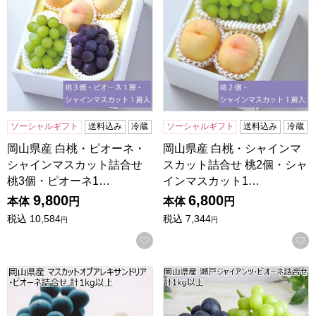
ソーシャルギフト
送料込み
冷蔵
ソーシャルギフト
送料込み
冷蔵
岡山県産 白桃・ピオーネ・
岡山県産 白桃・シャインマ
シャインマスカット詰合せ
スカット詰合せ 桃2個・シャ
桃3個・ピオーネ1…
インマスカット1…
9,800
6,800
本体
円
本体
円
税込
10,584
税込
7,344
円
円
お気に入りに登録する
岡山県産 マスカットオブアレキサンドリア・ピオーネ詰合せ 計
岡山県産 瀬戸ジャイアンツ・ピ