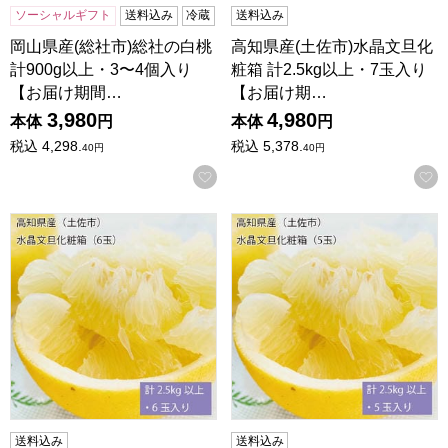
ソーシャルギフト
送料込み
冷蔵
送料込み
岡山県産(総社市)総社の白桃
高知県産(土佐市)水晶文旦化
計900g以上・3〜4個入り
粧箱 計2.5kg以上・7玉入り
【お届け期間…
【お届け期…
3,980
4,980
本体
円
本体
円
税込
4,298.
税込
5,378.
40
円
40
円
お気に入りに登録する
高知県産(土佐市)水晶文旦化粧箱 計2.5kg以上・6玉入り【お
高知県産(土佐市)水晶文旦化粧箱
送料込み
送料込み