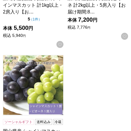
インマスカット 計1kg以上・
ネ 計2kg以上・5房入り【お
2房入り【お…
届け期間:8…
7,200
点（5点満点中）
5
の評価
（
1件
）
本体
円
5,500
税込
7,776
本体
円
円
税込
5,940
円
お気に入りに登録する
岡山県産 シャインマスカット・ピオーネ詰合せ シャインマスカ
ソーシャルギフト
送料込み
冷蔵