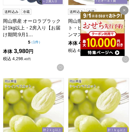
送料込み
冷蔵
送料込み
冷蔵
岡山県産 オーロラブラック
岡山県産 シャインマスカッ
計1kg以上・2房入り【お届
ト・ピオーネ詰合せ シャイ
け期間:9月1…
ンマスカット1房・…
4,500
点（5点満点中）
5
の評価
（
1件
）
本体
円
3,980
税込
4,860
本体
円
円
税込
4,298.
40
円
お気に入りに登録する
岡山県産 シャインマスカット 計2kg以上・4房入り【お届け期
岡山県産 シャインマスカット 