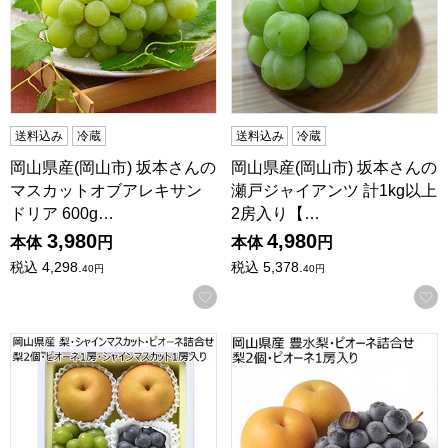
送料込み
冷蔵
送料込み
冷蔵
岡山県産(岡山市) 坂本さんの
岡山県産(岡山市) 坂本さんの
マスカットオブアレキサン
瀬戸ジャイアンツ 計1kg以上
ドリア 600g…
2房入り【…
3,980
4,980
本体
円
本体
円
税込
4,298.
税込
5,378.
40
円
40
円
お気に入りに登録する
岡山県産 梨・シャインマスカット・ピオーネ詰合せ 梨2個・ピ
岡山県産 豊水梨・ピオーネ詰合