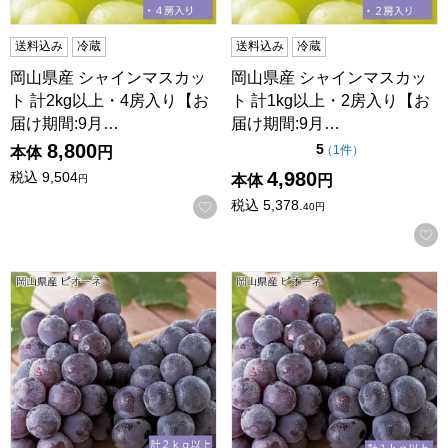
送料込み
冷蔵
送料込み
冷蔵
岡山県産 シャインマスカッ
岡山県産 シャインマスカッ
ト 計2kg以上・4房入り【お
ト 計1kg以上・2房入り【お
届け期間:9月…
届け期間:9月…
8,800
点（5点満点中）
5
の評価
（
1件
）
本体
円
4,980
税込
9,504
本体
円
円
税込
5,378.
お気に入りに登録する
40
円
岡山県産 ピオーネ 計2kg以上・4房入り【お届け期間:9月1日
岡山県産 ピオーネ 計1kg以