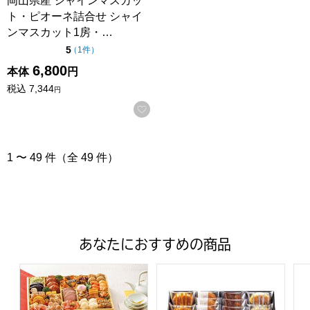
岡山県産 シャインマスカッ
ト・ピオーネ詰合せ シャイ
ンマスカット1房・…
点（5点満点中）
5
の評価
（
1件
）
6,800
本体
円
税込
7,344
円
お気に入りに登録する
1 〜 49 件（全 49 件）
あなたにおすすめの商品
トップバリュ 和洋中特大二段重「饗宴」(きょうえん)【4
ファクトリーシン エクセレントク
ア