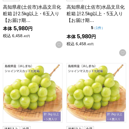
高知県産(土佐市)水晶文旦化
高知県産(土佐市)水晶文旦化
粧箱 計2.5kg以上・6玉入り
粧箱 計2.5kg以上・5玉入り
【お届け期…
【お届け期…
5,980
点（5点満点中）
5
の評価
（
1件
）
本体
円
5,980
税込
6,458.
本体
円
40
円
税込
6,458.
お気に入りに登録する
40
円
島根県産(JAしまね) シャインマスカット化粧箱 計2kg以上・
島根県産(JAしまね) シャイ
送料込み
冷蔵
送料込み
冷蔵