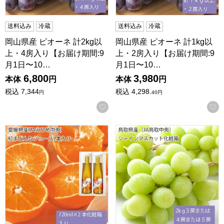
送料込み
冷蔵
送料込み
冷蔵
岡山県産 ピオーネ 計2kg以
岡山県産 ピオーネ 計1kg以
上・4房入り【お届け期間:9
上・2房入り【お届け期間:9
月1日〜10…
月1日〜10…
6,800
3,980
本体
円
本体
円
税込
7,344
税込
4,298.
円
40
円
お気に入りに登録する
愛媛県産(JAえひめ中央) 紅まどんなジュース2本入り 720m
鳥取県産(JA鳥取中央)シャイ