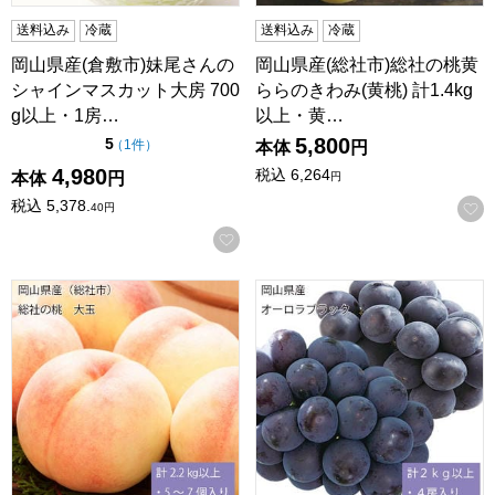
送料込み
冷蔵
送料込み
冷蔵
岡山県産(倉敷市)妹尾さんの
岡山県産(総社市)総社の桃黄
シャインマスカット大房 700
ららのきわみ(黄桃) 計1.4kg
g以上・1房…
以上・黄…
5,800
点（5点満点中）
5
の評価
（
1件
）
本体
円
4,980
税込
6,264
本体
円
円
税込
5,378.
40
円
お気に入りに登録する
岡山県産(総社市)総社の桃大玉 計2.2k以上・5〜7個入り【お
岡山県産 オーロラブラック 計