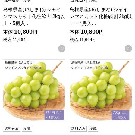
島根県産(JAしまね) シャイ
島根県産(JAしまね) シャイ
ンマスカット化粧箱 計2kg以
ンマスカット化粧箱 計2kg以
上・5房入…
上・4房入…
10,800
10,800
本体
円
本体
円
税込
11,664
税込
11,664
円
円
お気に入りに登録する
島根県産(JAしまね) シャインマスカット化粧箱 計1kg以上・
島根県産(JAしまね) シャイン
送料込み
冷蔵
送料込み
冷蔵