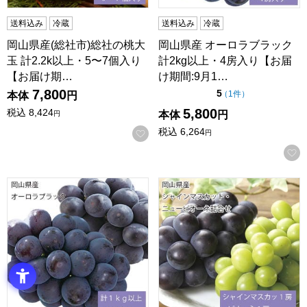
送料込み
冷蔵
送料込み
冷蔵
岡山県産(総社市)総社の桃大
岡山県産 オーロラブラック
玉 計2.2k以上・5〜7個入り
計2kg以上・4房入り【お届
【お届け期…
け期間:9月1…
7,800
点（5点満点中）
5
の評価
（
1件
）
本体
円
5,800
税込
8,424
本体
円
円
税込
6,264
お気に入りに登録する
円
岡山県産 オーロラブラック 計1kg以上・2房入り【お届け期間
岡山県産 シャインマスカット・