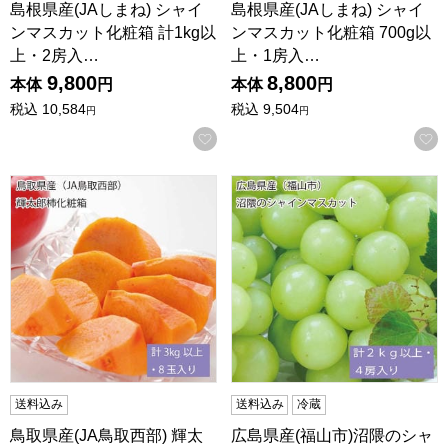
島根県産(JAしまね) シャイ
島根県産(JAしまね) シャイ
ンマスカット化粧箱 計1kg以
ンマスカット化粧箱 700g以
上・2房入…
上・1房入…
9,800
8,800
本体
円
本体
円
税込
10,584
税込
9,504
円
円
お気に入りに登録する
鳥取県産(JA鳥取西部) 輝太郎柿化粧箱 計3kg以上・8玉入り
広島県産(福山市)沼隈のシャイ
送料込み
送料込み
冷蔵
鳥取県産(JA鳥取西部) 輝太
広島県産(福山市)沼隈のシャ