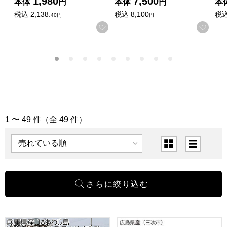
1,980
7,500
本体
円
本体
円
本
税込
2,138.
税込
8,100
税
40円
円
お気に入りに登録する
お気
1 〜 49 件（全 49 件）
「果物・野菜」の商品一覧
表示順
表示切替
兵庫県産 JAあわじ島淡路島たまねぎ秀品 Lサイズ 5kg(お届け
広島県産(三次市)三次ピオーネ