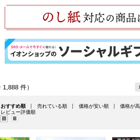
一覧
 1,888 件）
おすすめ順
売れている順
価格が安い順
価格が
レビュー評価順
グリッド表示（タイル表示）
リスト表示