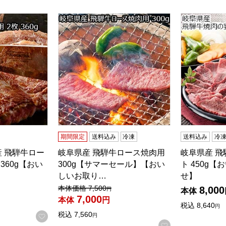
 飛騨牛ロースステーキ用 2枚 360g【おいしいお取り寄せ】
岐阜県産 飛騨牛ロース焼肉用 300g【サマ
岐阜県産 飛
検索したい金額を入力してください。
期間限定
送料込み
冷凍
送料込み
冷
産 飛騨牛ロー
岐阜県産 飛騨牛ロース焼肉用
岐阜県産 
360g【おい
300g【サマーセール】【おい
ト 450g
しいお取り…
せ】
値引き前の価格：
本体価格
7,500
8,000
円
本体
7,000
本体
円
税込
8,640
円
税込
7,560
お気に入りに登録する
円
お気に入りに登