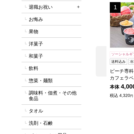
ピーチ専科
1
退職お祝い
位
詳細を開く
お悔み
果物
洋菓子
ソーシャルギ
和菓子
前の商品
送料込み
冷
飲料
ピーチ専科
カフェラペ
惣菜・麺類
4,00
本体
調味料・佃煮・その他
税込
4,320
円
食品
タオル
洗剤・石鹸