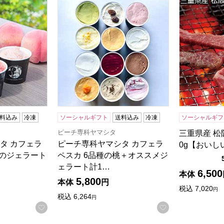
タ カフェラペスカ 6品種の桃のジェラート【おいしいお取り
ピーチ専科ヤマシタ カフェラペスカ 6品種の
三重県産 松
料込み
冷凍
ソーシャルギフト
送料込み
冷凍
ソーシャルギフ
ピーチ専科ヤマシタ
三重県産 松
タ カフェラ
ピーチ専科ヤマシタ カフェラ
0g【おいし
桃のジェラート
ペスカ 6品種の桃＋オススメジ
る商品から絞りこむことができます。
ェラート計1…
6,500
本体
5,800
本体
円
税込
7,020
円
税込
6,264
円
お気に入りに登録する
お気に入りに登