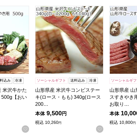
産 米沢牛かたロースすきやき用 500g【おいしいお取り寄せ】
山形県産 米沢牛コンビステーキ(ロース・もも) 34
山形県産 山
商品から絞り込むことができます。
料込み
冷凍
ソーシャルギフト
送料込み
冷凍
ソーシャルギフ
産 米沢牛かた
山形県産 米沢牛コンビステー
山形県産 山
500g【おい
キ(ロース・もも) 340g(ロース
スすきやき用
200…
お取り…
9,500
10,00
本体
円
本体
税込
10,260
税込
10,800
円
円
お気に入りに登録する
お気に入りに登