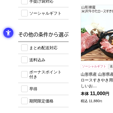
手提げ袋対応
山形県産 山形県
ソーシャルギフト
その他の条件から選ぶ
送料込み・ボーナスポイント付き・早得・期間限定
まとめ配送対応
送料込み
ソーシャルギフト
送
ボーナスポイント
山形県産 山形県
付き
ロースすきやき用 
しいお…
早得
11,000
本体
円
期間限定価格
税込
11,880
円