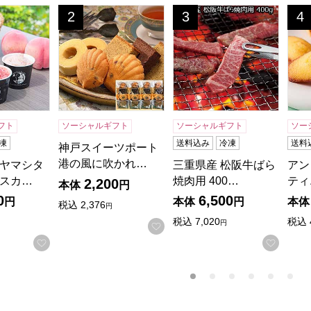
ヤマシタ カフェラペスカ 6品種の桃のジェラート【おいしい
神戸スイーツポート 港の風に吹かれて【年間ギフト】
三重県産 松阪牛ばら焼肉用 
アン
2
3
4
位
位
位
フト
ソーシャルギフト
ソーシャルギフト
ソー
凍
送料込み
冷凍
送料
神戸スイーツポート
港の風に吹かれ…
ヤマシタ
三重県産 松阪牛ばら
アン
スカ…
焼肉用 400…
ティ
2,200
本体
円
0
6,500
円
本体
円
本体
税込
2,376
円
税込
7,020
税込
円
お気に入りに登録する
お気に入りに登録する
お気に