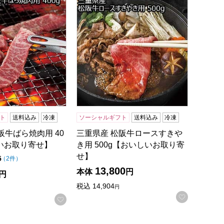
寄せ】
桃＋オススメジェラート計12個【おいしいお取り寄せ】
阪牛ばら焼肉用 400g【おいしいお取り寄せ】
三重県産 松阪牛ロースすきやき用 500
ト
送料込み
冷凍
ソーシャルギフト
送料込み
冷凍
阪牛ばら焼肉用 40
三重県産 松阪牛ロースすきや
いお取り寄せ】
き用 500g【おいしいお取り寄
せ】
点（5点満点中）
5
の評価
（
2件
）
13,800
本体
円
円
税込
14,904
円
お気に入
お気に入りに登録する
録する