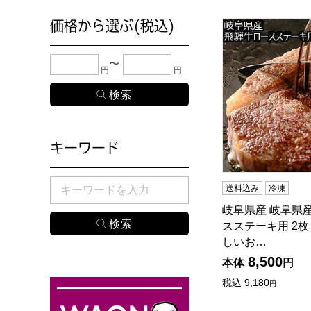
価格から選ぶ(税込)
岐阜県産 岐阜県産
下限金額・上限金額のどちらか１つまたは両方に、
円
円
キーワード
検索したい商品のキーワードを入力してください。
送料込み
冷凍
岐阜県産 岐阜県
スステーキ用 2枚 
しいお…
8,500
本体
円
税込
9,180
円