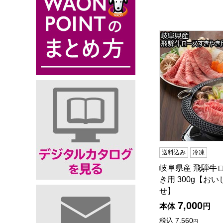
岐阜県産 飛騨牛
送料込み
冷凍
岐阜県産 飛騨牛
き用 300g【お
せ】
7,000
本体
円
税込
7,560
円