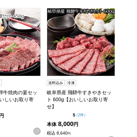
ーセール】【おいしいお取り寄せ】
騨牛焼肉の宴セット 450g【おいしいお取り寄せ】
岐阜県産 飛騨牛すきやきセット 600g
凍
送料込み
冷凍
飛騨牛焼肉の宴セッ
岐阜県産 飛騨牛すきやきセッ
【おいしいお取り寄
ト 600g【おいしいお取り寄
せ】
点（5点満点中）
5
の評価
（
2件
）
円
8,000
本体
円
お気に入りに登録する
税込
8,640
円
録する