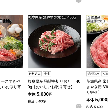
ロースすきやき用 300g【おいしいお取り寄せ】
岐阜県産 飛騨牛切りおとし 400g【おいしい
茨城県産 常
送料込み
冷凍
送料込み
冷
ロースすきや
岐阜県産 飛騨牛切りおとし 40
茨城県産 
いしいお取り寄
0g【おいしいお取り寄せ】
きやき用 3
り寄せ】
5,000
本体
円
5,000
本体
税込
5,400
円
お気に入りに登
税込
5,400
円