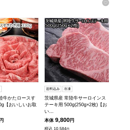
お気に入
お取り寄せ】
陸牛かたロースすきやき用 330g【おいしいお取り寄せ】
茨城県産 常陸牛サーロインステーキ用 500
凍
送料込み
冷凍
常陸牛かたロースす
茨城県産 常陸牛サーロインス
30g【おいしいお取
テーキ用 500g(250g×2枚)【お
い…
9,800
円
本体
円
録する
税込
10,584
円