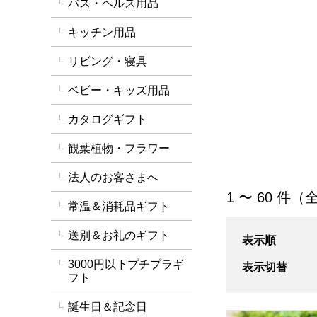
バス・ヘルス用品
キッチン用品
リビング・寝具
ベビー・キッズ用品
カタログギフト
観葉植物・フラワー
法人のお客さまへ
「ギフト」の商品
1 〜 60 件（全
常温＆消耗品ギフト
送別＆お礼のギフト
表示順
3000円以下プチプラギ
表示切替
フト
誕生日＆記念日