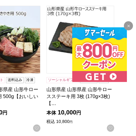
0g(ロース200g、もも140g)[YCS90]【おいしいお取り寄せ
形県産 山形牛ロースすきやき用 500g【おいしいお取り寄せ】
山形県産 山形県産 山形牛ロースステーキ用 
ト
送料込み
冷凍
ソーシャルギフト
送料込み
冷凍
形県産 山形牛ロー
山形県産 山形県産 山形牛ロー
 500g【おいしい
スステーキ用 3枚 (170g×3枚)
【…
0
10,000
円
本体
円
税込
10,800
円
録する
お気に入りに登録する
お気に入