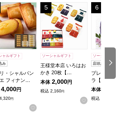
お取り寄せ】
[KM20]
400g【おいしいお取り寄せ】
リ・シャルパンティエ フィナンシェ・マドレーヌ詰合せ 19
王様堂本店 いろはおかき 20枚【年間ギフト
プレゼンテージ ビ
5
6
位
位
シャルギフト
ソーシャルギフト
ソーシャルギフト
次の商品
込み
店頭お申し込み可
王様堂本店 いろはお
かき 20枚【…
リ・シャルパン
プレゼンテージ ビオ
エ フィナン…
ラ【カタログギ…
2,000
本体
円
4,000
5,900
円
本体
円
税込
2,160
円
4,320
税込
6,490
円
円
お気に入りに登録する
入りに登録する
お気に入りに登録する