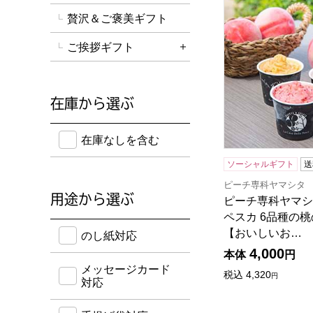
ピーチ専科ヤマシ
贅沢＆ご褒美ギフト
ご挨拶ギフト
詳細を開く
在庫から選ぶ
在庫のない商品を含めて検索することができます。
在庫なしを含む
ソーシャルギフト
送
ピーチ専科ヤマシタ
用途から選ぶ
ピーチ専科ヤマシ
ペスカ 6品種の
のし紙・メッセージカード・手提げ袋に対応してい
【おいしいお…
のし紙対応
4,000
本体
円
メッセージカード
税込
4,320
円
対応