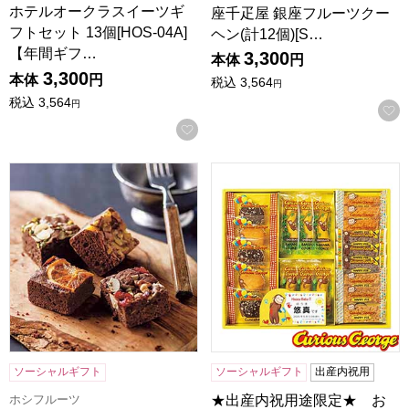
ホテルオークラスイーツギ
座千疋屋 銀座フルーツクー
フトセット 13個[HOS-04A]
ヘン(計12個)[S…
【年間ギフ…
3,300
本体
円
3,300
本体
円
税込
3,564
円
税込
3,564
円
お気に入りに登録する
ホシフルーツ ナッツとドライフルーツの贅沢ブラウニー 12個[H
★出産内祝用途限定★ おさるの
ソーシャルギフト
ソーシャルギフト
出産内祝用
ホシフルーツ
★出産内祝用途限定★ お