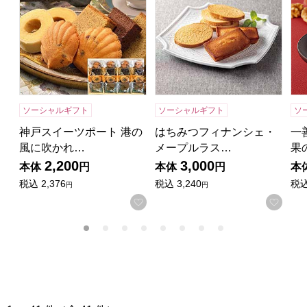
ソーシャルギフト
ソーシャルギフト
ソ
神戸スイーツポート 港の
はちみつフィナンシェ・
一
風に吹かれ…
メープルラス…
果
2,200
3,000
本体
円
本体
円
本
税込
2,376
税込
3,240
税
円
円
お気に入りに登録する
お気