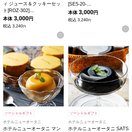
ィ ジュース＆クッキーセッ
[SE5-20-…
ト[ROZ-302]…
3,000
本体
円
3,000
本体
円
税込
3,240
円
税込
3,240
円
お気に入りに登録する
ホテルニューオータニ マンゴープリン 5個入[OMP-30]【年
ホテルニューオータニ SATSUK
ソーシャルギフト
ソーシャルギフト
ホテルニューオータニ
ホテルニューオータニ
ホテルニューオータニ マン
ホテルニューオータニ SATS