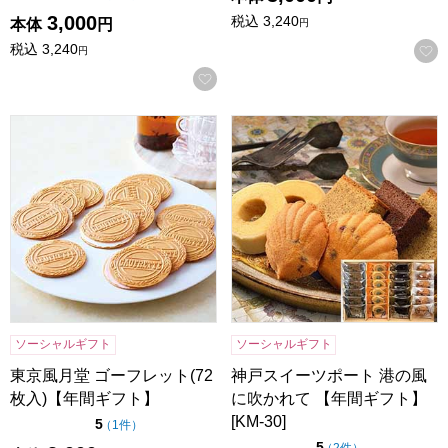
3,000
税込
3,240
本体
円
円
税込
3,240
円
お気に入りに登録する
東京風月堂 ゴーフレット(72枚入)【年間ギフト】
神戸スイーツポート 港の風に吹か
ソーシャルギフト
ソーシャルギフト
東京風月堂 ゴーフレット(72
神戸スイーツポート 港の風
枚入)【年間ギフト】
に吹かれて 【年間ギフト】
[KM-30]
点（5点満点中）
5
の評価
（
1件
）
点（5点満点中）
5
の評価
（
2件
）