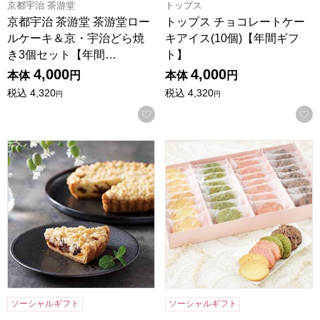
京都宇治 茶游堂
トップス
京都宇治 茶游堂 茶游堂ロー
トップス チョコレートケー
ルケーキ＆京・宇治どら焼
キアイス(10個)【年間ギフ
き3個セット【年間…
ト】
4,000
4,000
本体
円
本体
円
税込
4,320
税込
4,320
円
円
お気に入りに登録する
さくらんぼのタルト【年間ギフト】
神戸モリーママ ラスク・グラン
ソーシャルギフト
ソーシャルギフト