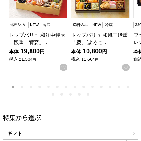
送料込み
NEW
冷蔵
送料込み
NEW
冷蔵
3
トップバリュ 和洋中特大
トップバリュ 和風三段重
フ
二段重「饗宴」…
「慶」(よろこ…
レ
19,800
10,800
本体
円
本体
円
本
税込
21,384
税込
11,664
税
円
円
お気に入りに登録する
お気
特集から選ぶ
ギフト