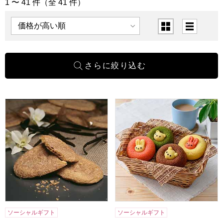
1 〜 41 件（全 41 件）
「洋菓子」の商品一覧
表示順
表示切替
ホテルニューオータニ スーパーリーフパイ(9枚入)[SL-46]
アニマルドーナツ 10個[ANM-
ソーシャルギフト
ソーシャルギフト