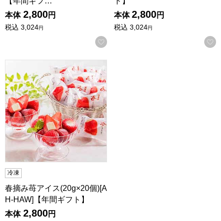
【年間ギフ…
ト】
2,800
2,800
本体
円
本体
円
税込
3,024
税込
3,024
円
円
お気に入りに登録する
春摘み苺アイス(20g×20個)[AH-HAW]【年間ギフト】
冷凍
春摘み苺アイス(20g×20個)[A
H-HAW]【年間ギフト】
2,800
本体
円