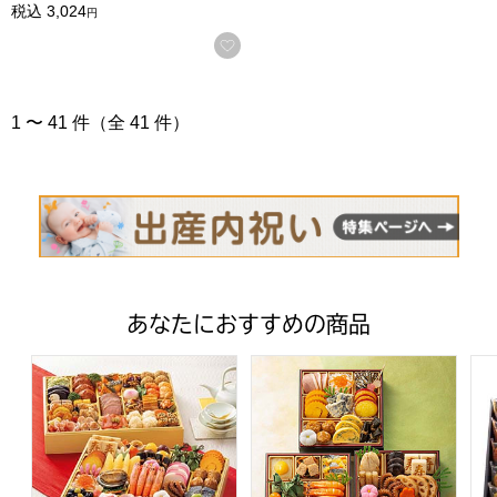
税込
3,024
円
お気に入りに登録する
1 〜 41 件（全 41 件）
あなたにおすすめの商品
トップバリュ 和洋中特大二段重「饗宴」(きょうえん)【4
トップバリュ 和風三段重「慶」
フ