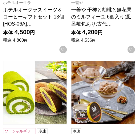
ホテルオークラ
一善や
ホテルオークラスイーツ＆
一善や 干柿と胡桃と無花果
コーヒーギフトセット 13個
のミルフィーユ 6個入り(風
[HOS-06A]…
呂敷包あり:古代…
4,500
4,200
本体
円
本体
円
税込
4,860
税込
4,536
円
円
お気に入りに登録する
京都宇治 茶游堂 茶游堂ロールケーキ＆京・宇治どら焼き3
トップス チョコレートケーキア
ソーシャルギフト
冷凍
冷凍