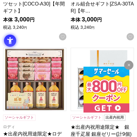
ツセット[COCO-A30]【年間
オル組合せギフト[ZSA-30TA
ギフト】
R]【年…
3,000
3,000
本体
円
本体
円
税込
3,240
税込
3,240
円
円
お気に入りに登録する
★出産内祝用途限定★ロディ ジュース＆クッキーセット[ROZ
★出産内祝用途限定★ 銀座千疋屋
ソーシャルギフト
ソーシャルギフト
出産内祝用
ロディ
★出産内祝用途限定★ 銀
★出産内祝用途限定★ロデ
座千疋屋 銀座ゼリー(計9個)