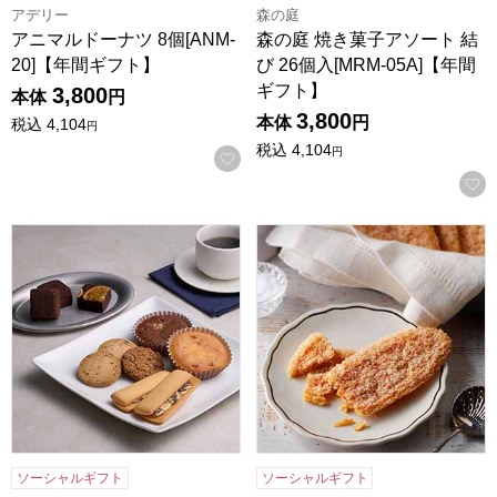
アデリー
森の庭
アニマルドーナツ 8個[ANM-
森の庭 焼き菓子アソート 結
20]【年間ギフト】
び 26個入[MRM-05A]【年間
ギフト】
3,800
本体
円
3,800
本体
円
税込
4,104
円
税込
4,104
円
お気に入りに登録する
ホテルオークラスイーツギフトセット 16個[HOS-05A]【年
ホテルニューオータニ リーフパイ
ソーシャルギフト
ソーシャルギフト