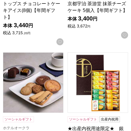
トップス チョコレートケー
京都宇治 茶游堂 抹茶チーズ
キアイス(8個)【年間ギフ
ケーキ 5個入【年間ギフト】
ト】
3,400
本体
円
3,440
本体
円
税込
3,672
円
税込
3,715.
20
円
お気に入りに登録する
ホテルオークラスイーツギフトセット 13個[HOS-04A]【年
★出産内祝用途限定★ 銀座千疋屋
ソーシャルギフト
ソーシャルギフト
出産内祝用
ホテルオークラ
★出産内祝用途限定★ 銀