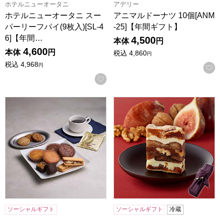
ホテルニューオータニ
アデリー
ホテルニューオータニ スー
アニマルドーナツ 10個[ANM
パーリーフパイ(9枚入)[SL-4
-25]【年間ギフト】
6]【年間…
4,500
本体
円
4,600
本体
円
税込
4,860
円
税込
4,968
円
お気に入りに登録する
ホテルオークラスイーツ＆コーヒーギフトセット 13個[HOS-
一善や 干柿と胡桃と無花果のミ
ソーシャルギフト
ソーシャルギフト
冷蔵