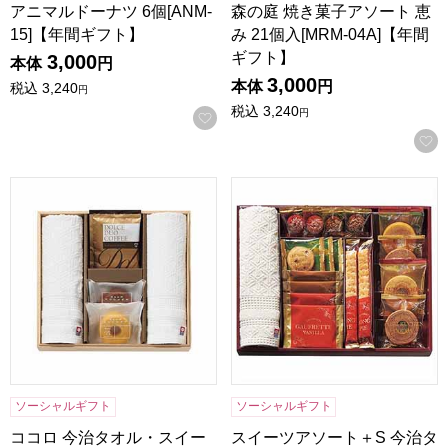
アニマルドーナツ 6個[ANM-
森の庭 焼き菓子アソート 恵
15]【年間ギフト】
み 21個入[MRM-04A]【年間
ギフト】
3,000
本体
円
3,000
本体
円
税込
3,240
円
税込
3,240
円
お気に入りに登録する
ココロ 今治タオル・スイーツセット[COCO-A30]【年間ギフ
スイーツアソート＋S 今治タオル
ソーシャルギフト
ソーシャルギフト
ココロ 今治タオル・スイー
スイーツアソート＋S 今治タ