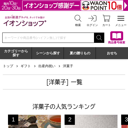
全国の厳選グルメを、ネットでお届け イオンショップ
検索
ログイン
カート
メニュー
検索キーワードまたは商品番号を入力してください
商品番号検索
カテゴリーから
シーンから探す
夏の贈りもの
おせち
探す
トップ
ギフト
出産内祝い
洋菓子
[洋菓子] 一覧
洋菓子の人気ランキング
神戸スイーツポート 港の風に吹かれて【年間ギフト】[KM2
はちみつフィナンシェ・メー
一
1
2
3
位
位
位