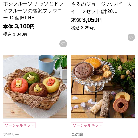
ホシフルーツ ナッツとドラ
さるのジョージ ハッピース
イフルーツの贅沢ブラウニ
イーツセット(計20…
ー 12個[HFNB…
3,050
本体
円
3,100
本体
円
税込
3,294
円
税込
3,348
円
お気に入りに登録する
アニマルドーナツ 6個[ANM-15]【年間ギフト】
森の庭 焼き菓子アソート 恵み 2
ソーシャルギフト
ソーシャルギフト
アデリー
森の庭