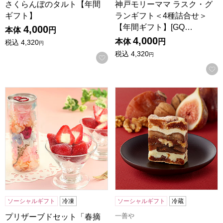
さくらんぼのタルト【年間
神戸モリーママ ラスク・グ
ギフト】
ランギフト＜4種詰合せ＞
【年間ギフト】[GQ…
4,000
本体
円
4,000
本体
円
税込
4,320
円
税込
4,320
円
お気に入りに登録する
プリザーブドセット「春摘み苺アイス」【年間ギフト】
一善や 干柿と胡桃と無花果の
ソーシャルギフト
冷凍
ソーシャルギフト
冷蔵
一善や
プリザーブドセット「春摘