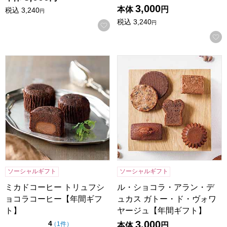
3,000
本体
円
税込
3,240
円
税込
3,240
円
お気に入りに登録する
ミカドコーヒー トリュフショコラコーヒー【年間ギフト】
ル・ショコラ・アラン・デュ
ソーシャルギフト
ソーシャルギフト
ミカドコーヒー トリュフシ
ル・ショコラ・アラン・デ
ョコラコーヒー【年間ギフ
ュカス ガトー・ド・ヴォワ
ト】
ヤージュ【年間ギフト】
3,000
点（5点満点中）
4
の評価
（
1件
）
本体
円