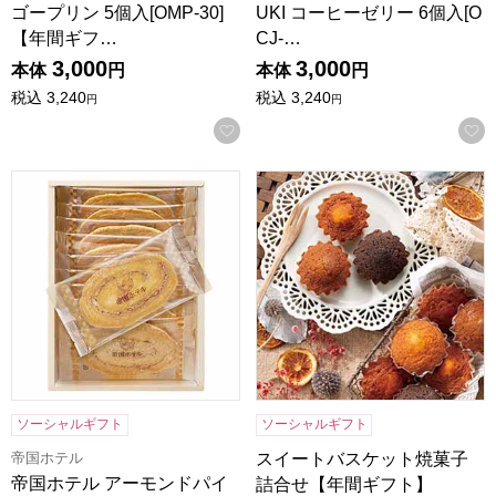
ゴープリン 5個入[OMP-30]
UKI コーヒーゼリー 6個入[O
【年間ギフ…
CJ-…
3,000
3,000
本体
円
本体
円
税込
3,240
税込
3,240
円
円
お気に入りに登録する
帝国ホテル アーモンドパイ【年間ギフト】
スイートバスケット焼菓子詰
ソーシャルギフト
ソーシャルギフト
帝国ホテル
スイートバスケット焼菓子
帝国ホテル アーモンドパイ
詰合せ【年間ギフト】