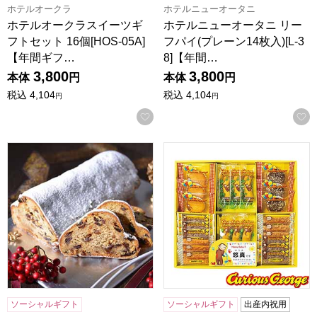
ホテルオークラ
ホテルニューオータニ
ホテルオークラスイーツギ
ホテルニューオータニ リー
フトセット 16個[HOS-05A]
フパイ(プレーン14枚入)[L-3
【年間ギフ…
8]【年間…
3,800
3,800
本体
円
本体
円
税込
4,104
税込
4,104
円
円
お気に入りに登録する
神戸モリーママ 神戸シュトーレン-六甲の雪化粧-【年間ギフト】[
★出産内祝用途限定★ おさるの
ソーシャルギフト
ソーシャルギフト
出産内祝用