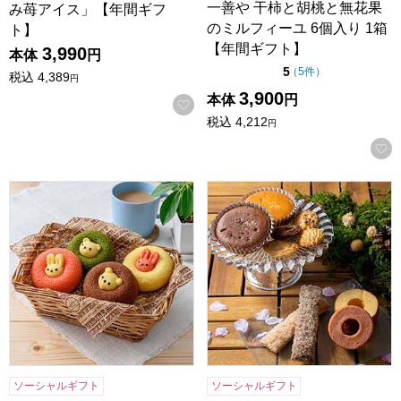
一善や 干柿と胡桃と無花果
み苺アイス」【年間ギフ
のミルフィーユ 6個入り 1箱
ト】
【年間ギフト】
3,990
本体
円
点（5点満点中）
5
の評価
（
5件
）
税込
4,389
円
3,900
本体
円
お気に入りに登録する
税込
4,212
円
アニマルドーナツ 8個[ANM-20]【年間ギフト】
森の庭 焼き菓子アソート 結び 2
ソーシャルギフト
ソーシャルギフト