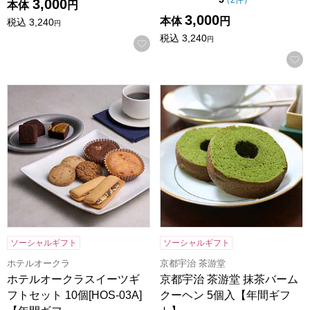
3,000
本体
円
3,000
本体
円
税込
3,240
円
税込
3,240
円
お気に入りに登録する
ホテルオークラスイーツギフトセット 10個[HOS-03A]【年
京都宇治 茶游堂 抹茶バームク
ソーシャルギフト
ソーシャルギフト
ホテルオークラ
京都宇治 茶游堂
ホテルオークラスイーツギ
京都宇治 茶游堂 抹茶バーム
フトセット 10個[HOS-03A]
クーヘン 5個入【年間ギフ