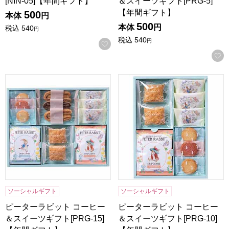
[NIN-05]【年間ギフト】
＆スイーツギフト[PRG-5]
【年間ギフト】
500
本体
円
500
本体
円
税込
540
円
税込
540
円
お気に入りに登録する
ピーターラビット コーヒー＆スイーツギフト[PRG-15]【年
ピーターラビット コーヒー＆ス
ソーシャルギフト
ソーシャルギフト
ピーターラビット コーヒー
ピーターラビット コーヒー
＆スイーツギフト[PRG-15]
＆スイーツギフト[PRG-10]