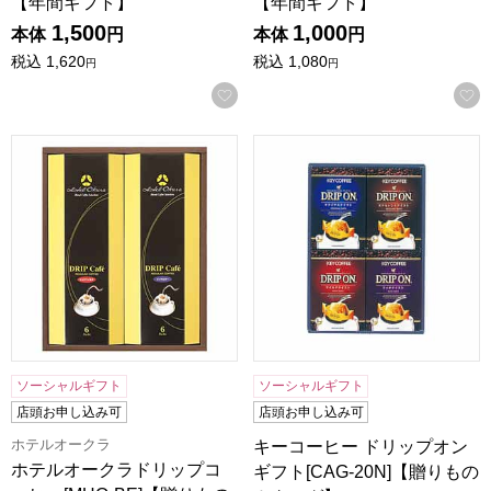
【年間ギフト】
【年間ギフト】
1,500
1,000
本体
円
本体
円
税込
1,620
税込
1,080
円
円
お気に入りに登録する
ホテルオークラドリップコーヒー[MHO-BE]【贈りものカタ
キーコーヒー ドリップオンギフ
ソーシャルギフト
ソーシャルギフト
店頭お申し込み可
店頭お申し込み可
ホテルオークラ
キーコーヒー ドリップオン
ホテルオークラドリップコ
ギフト[CAG-20N]【贈りもの