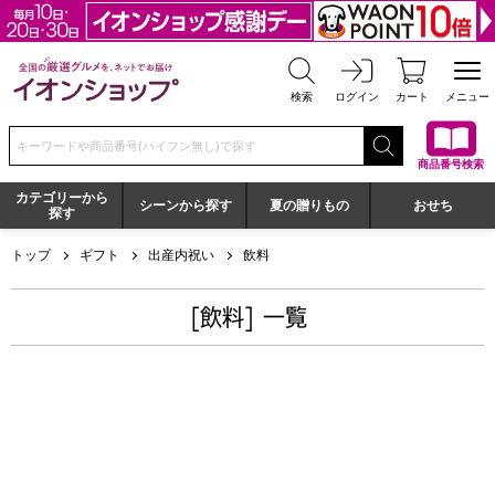
全国の厳選グルメを、ネットでお届け イオンショップ
検索
ログイン
カート
メニュー
検索キーワードまたは商品番号を入力してください
商品番号検索
カテゴリーから
シーンから探す
夏の贈りもの
おせち
探す
トップ
ギフト
出産内祝い
飲料
[飲料] 一覧