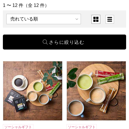
1 〜 12 件（全 12 件）
「飲料」の商品一覧
表示順
表示切替
ドトールコーヒー ドリップ＆インスタントミックスセット 15個
ドトールコーヒー インスタントミ
ソーシャルギフト
ソーシャルギフト