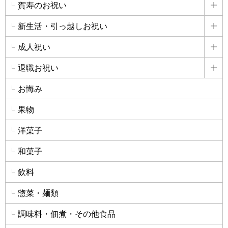
賀寿のお祝い
詳
新生活・引っ越しお祝い
詳
成人祝い
詳
退職お祝い
詳
お悔み
果物
洋菓子
和菓子
飲料
惣菜・麺類
調味料・佃煮・その他食品