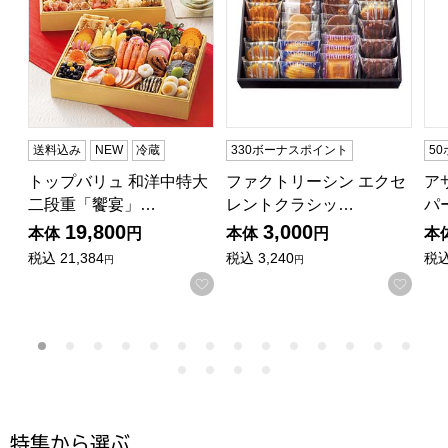
送料込み
NEW
冷蔵
330ボーナスポイント
5
トップバリュ 和洋中特大
ファクトリーシン エクセ
ア
二段重「饗宴」…
レントクラシッ…
パ
19,800
3,000
本体
円
本体
円
本
税込
21,384
税込
3,240
税
円
円
お気に入りに登録する
お気
特集から選ぶ