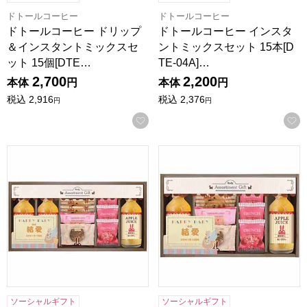
ドトールコーヒー
ドトールコーヒー
ドトールコーヒー ドリップ
ドトールコーヒー インスタ
＆インスタントミックスセ
ントミックスセット 15本[D
ット 15個[DTE…
TE-04A]…
2,700
2,200
本体
円
本体
円
税込
2,916
税込
2,376
円
円
お気に入りに登録する
★出産内祝用途限定★ロディ ジュース＆クッキーセット[ROZ
★出産内祝用途限定★ロディ ジ
ソーシャルギフト
ソーシャルギフト