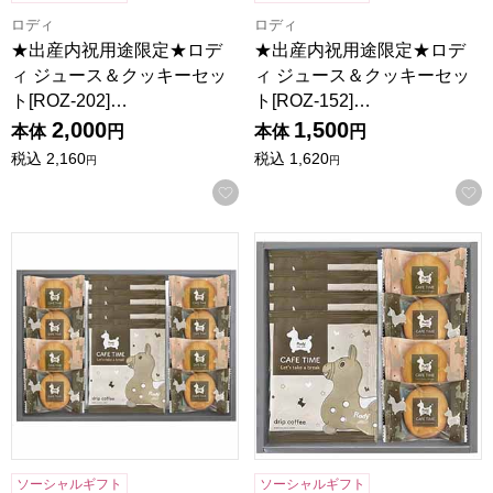
ロディ
ロディ
★出産内祝用途限定★ロデ
★出産内祝用途限定★ロデ
ィ ジュース＆クッキーセッ
ィ ジュース＆クッキーセッ
ト[ROZ-202]…
ト[ROZ-152]…
2,000
1,500
本体
円
本体
円
税込
2,160
税込
1,620
円
円
お気に入りに登録する
ロディ カフェタイムセット[NIN-10]【年間ギフト】
ロディ カフェタイムセット[NI
ソーシャルギフト
ソーシャルギフト