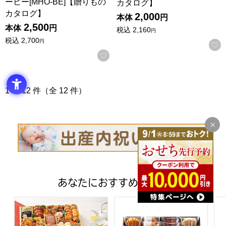
ーヒー[MHO-BE]【贈りもの
カタログ】
カタログ】
2,000
本体
円
2,500
本体
円
税込
2,160
円
税込
2,700
円
お気に入りに登録する
1 〜 12 件（全 12 件）
あなたにおすすめの商品
トップバリュ 和洋中特大二段重「饗宴」(きょうえん)【4
ファクトリーシン エクセレントク
ア