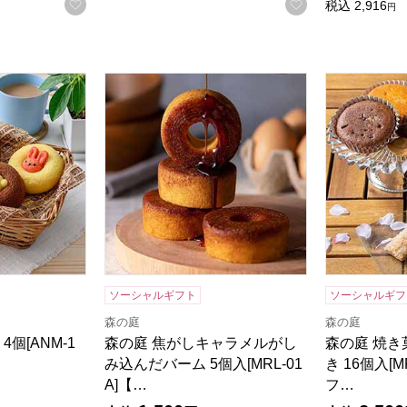
お気に入りに登録する
お気に入りに登
税込
2,916
円
4個[ANM-10]【年間ギフト】
森の庭 焦がしキャラメルがしみ込んだバーム 5個
森の庭 焼き菓
商品から絞り込むことができます。
ソーシャルギフト
ソーシャルギフ
森の庭
森の庭
個[ANM-1
森の庭 焦がしキャラメルがし
森の庭 焼き
み込んだバーム 5個入[MRL-01
き 16個入[
A]【…
フ…