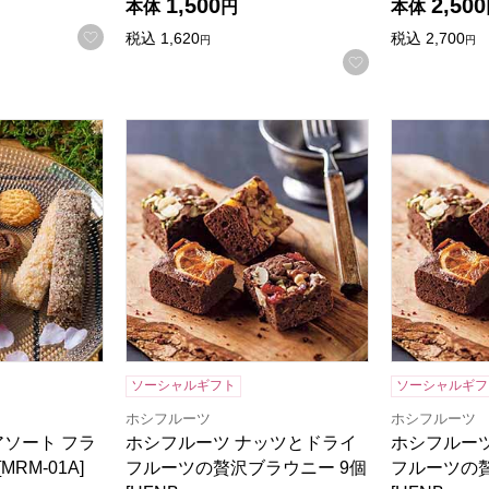
1,500
2,500
本体
円
本体
検索したい金額を入力してください。
お気に入りに登録する
税込
1,620
税込
2,700
円
円
お気に入りに登
ソート フラワーリース 7個入[MRM-01A]【年間ギフト】
ホシフルーツ ナッツとドライフルーツの贅沢ブラウ
ホシフルーツ
ソーシャルギフト
ソーシャルギフ
ホシフルーツ
ホシフルーツ
アソート フラ
ホシフルーツ ナッツとドライ
ホシフルー
RM-01A]
フルーツの贅沢ブラウニー 9個
フルーツの贅