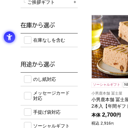
ご挨拶ギフト
詳細を開く
小男鹿本舗 冨士屋
在庫から選ぶ
在庫のない商品を含めて検索することができます。
在庫なしを含む
用途から選ぶ
のし紙・メッセージカード・手提げ袋に対応してい
のし紙対応
ソーシャルギフト
N
メッセージカード
小男鹿本舗 冨士屋
対応
小男鹿本舗 冨士屋
2本入【年間ギフ
手提げ袋対応
2,700
本体
円
税込
2,916
円
ソーシャルギフト