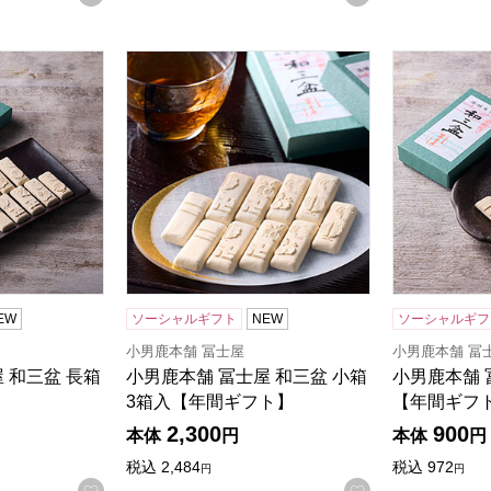
屋 和三盆 長箱【年間ギフト】
小男鹿本舗 冨士屋 和三盆 小箱 3箱入【年間
小男鹿本舗 
EW
ソーシャルギフト
NEW
ソーシャルギフ
小男鹿本舗 冨士屋
小男鹿本舗 冨
 和三盆 長箱
小男鹿本舗 冨士屋 和三盆 小箱
小男鹿本舗 
3箱入【年間ギフト】
【年間ギフ
2,300
900
本体
円
本体
円
税込
2,484
税込
972
円
円
お気に入りに登録する
お気に入りに登