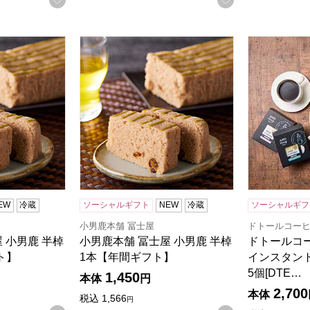
 小男鹿 半棹 2本入【年間ギフト】
小男鹿本舗 冨士屋 小男鹿 半棹 1本【年間ギフ
ドトールコー
る商品から絞りこむことができます。
EW
冷蔵
ソーシャルギフト
NEW
冷蔵
ソーシャルギフ
小男鹿本舗 冨士屋
ドトールコー
 小男鹿 半棹
小男鹿本舗 冨士屋 小男鹿 半棹
ドトールコ
ト】
1本【年間ギフト】
インスタント
5個[DTE…
1,450
本体
円
2,700
本体
税込
1,566
円