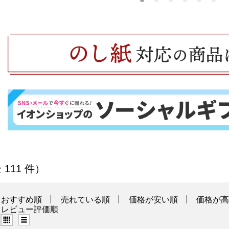
商品一覧
 111 件）
おすすめ順
売れている順
価格が安い順
価格が
レビュー評価順
グリッド表示（タイル表示）
リスト表示