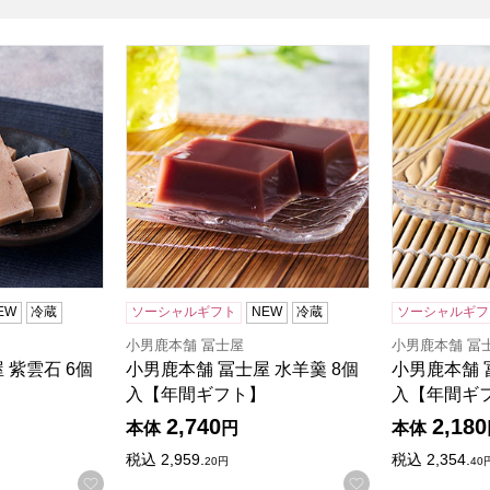
 紫雲石 6個入【年間ギフト】
小男鹿本舗 冨士屋 水羊羹 8個入【年間ギフト
小男鹿本舗 
EW
冷蔵
ソーシャルギフト
NEW
冷蔵
ソーシャルギフ
小男鹿本舗 冨士屋
小男鹿本舗 冨
 紫雲石 6個
小男鹿本舗 冨士屋 水羊羹 8個
小男鹿本舗 
入【年間ギフト】
入【年間ギ
2,740
2,180
本体
円
本体
税込
2,959.
税込
2,354.
20
円
40
お気に入りに登録する
お気に入りに登