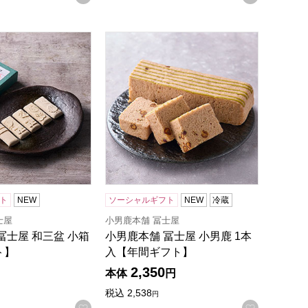
ギフト】
冨士屋 和三盆 小箱【年間ギフト】
小男鹿本舗 冨士屋 小男鹿 1本入【年間
ト
NEW
ソーシャルギフト
NEW
冷蔵
士屋
小男鹿本舗 冨士屋
冨士屋 和三盆 小箱
小男鹿本舗 冨士屋 小男鹿 1本
ト】
入【年間ギフト】
2,350
本体
円
税込
2,538
円
録する
お気に入りに登録する
お気に入