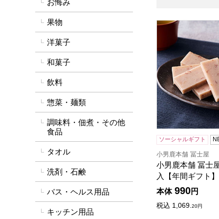
お悔み
果物
小男鹿本舗 冨士屋
洋菓子
和菓子
飲料
惣菜・麺類
調味料・佃煮・その他
食品
ソーシャルギフト
N
タオル
小男鹿本舗 冨士屋
小男鹿本舗 冨士屋
洗剤・石鹸
入【年間ギフト】
990
本体
円
バス・ヘルス用品
税込
1,069.
20
円
キッチン用品