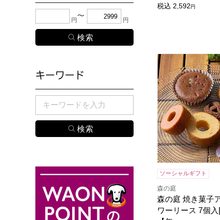
税込
2,592
円
下限金額・上限金額のどちらか１つまたは両方に、
円
円
森の庭 焼き菓子ア
キーワード
検索したい商品のキーワードを入力してください。
ソーシャルギフト
森の庭
森の庭 焼き菓子
ワーリース 7個入[M