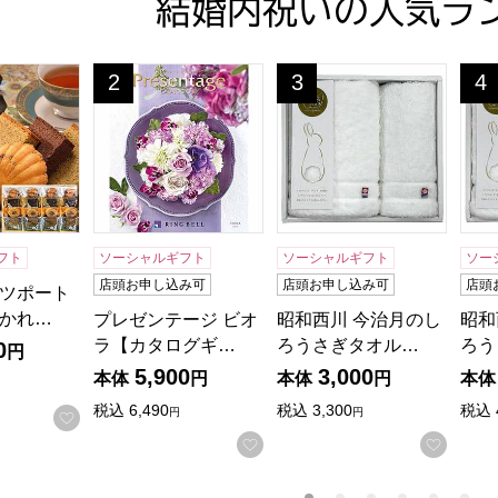
結婚内祝いの人気ラ
ツポート 港の風に吹かれて【年間ギフト】[KM20]
プレゼンテージ ビオラ【カタログギフト】【贈り
昭和西川 今治月のしろうさ
昭和
2
3
4
位
位
位
フト
ソーシャルギフト
ソーシャルギフト
ソー
店頭お申し込み可
店頭お申し込み可
店頭
ツポート
かれ…
プレゼンテージ ビオ
昭和西川 今治月のし
昭和
ラ【カタログギ…
ろうさぎタオル…
ろう
0
円
5,900
3,000
本体
円
本体
円
本体
税込
6,490
税込
3,300
税込
円
円
お気に入りに登録する
お気に入りに登録する
お気に