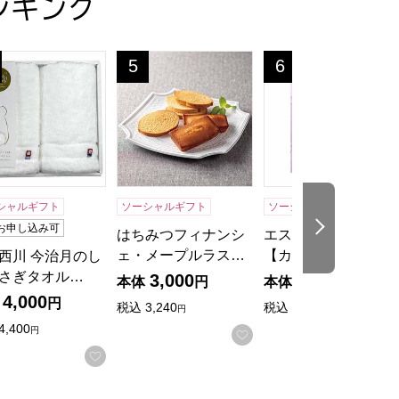
ンキング
ものカタログ】
ぎタオルギフト[30WH]【贈りものカタログ】
西川 今治月のしろうさぎタオルギフト[40WH]【贈りものカタ
はちみつフィナンシェ・メープルラスク【
エスプリ スウィー
5
6
位
位
シャルギフト
ソーシャルギフト
ソーシャルギフト
次の商品
お申し込み可
はちみつフィナンシ
エスプリ スウィート
ェ・メープルラス…
【カタログギフ…
西川 今治月のし
さぎタオル…
3,000
4,400
本体
円
本体
円
4,000
円
税込
3,240
税込
4,840
円
円
4,400
円
お気に入りに登録する
入りに登録する
お気に入りに登録する