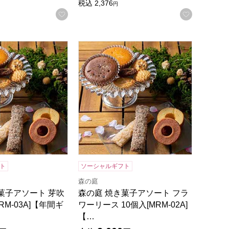
録する
税込
2,376
円
お気に入りに登録する
お気に入
入[MRL-01A]【年間ギフト】
子アソート 芽吹き 16個入[MRM-03A]【年間ギフト】
森の庭 焼き菓子アソート フラワーリース 1
ト
ソーシャルギフト
森の庭
菓子アソート 芽吹
森の庭 焼き菓子アソート フラ
MRM-03A]【年間ギ
ワーリース 10個入[MRM-02A]
【…