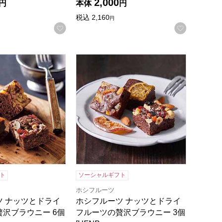
2,000
円
本体
円
税込
2,160
円
録する
お気に入りに登録する
お気に入
ニー 9個[HFNB-9]【年間ギフト】
 ナッツとドライフルーツの贅沢ブラウニー 6個[HFNB-6]【
ホシフルーツ ナッツとドライフルーツの贅沢
ト
ソーシャルギフト
ホシフルーツ
ツ ナッツとドライ
ホシフルーツ ナッツとドライ
沢ブラウニー 6個
フルーツの贅沢ブラウニー 3個