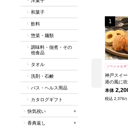
洋菓子
和菓子
神戸スイー
1
位
飲料
惣菜・麺類
調味料・佃煮・その
他食品
タオル
ソーシャルギ
前の商品
神戸スイー
洗剤・石鹸
港の風に吹
バス・ヘルス用品
2,20
本体
税込
2,376
カタログギフト
円
快気祝い
詳細を開く
香典返し
詳細を開く