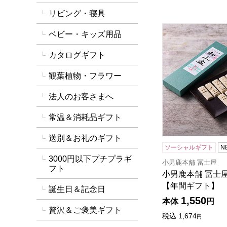
リビング・寝具
小男鹿本舗 冨士
ベビー・キッズ用品
カタログギフト
観葉植物・フラワー
法人のお客さまへ
常温＆消耗品ギフト
送別＆お礼のギフト
ソーシャルギフト
N
3000円以下プチプラギ
小男鹿本舗 冨士屋
フト
小男鹿本舗 冨士屋
【年間ギフト】
誕生日＆記念日
1,550
本体
円
贅沢＆ご褒美ギフト
税込
1,674
円