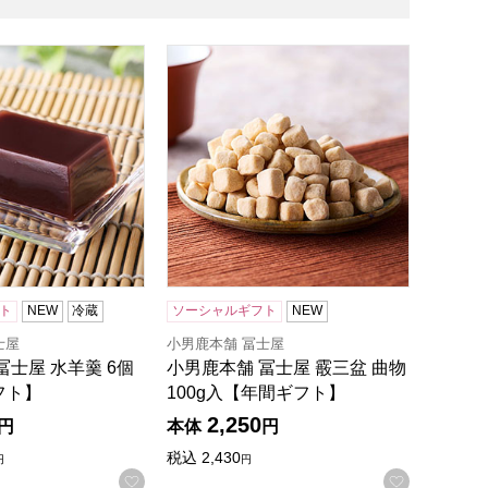
】
冨士屋 水羊羹 6個入【年間ギフト】
小男鹿本舗 冨士屋 霰三盆 曲物100g入
ト
NEW
冷蔵
ソーシャルギフト
NEW
士屋
小男鹿本舗 冨士屋
冨士屋 水羊羹 6個
小男鹿本舗 冨士屋 霰三盆 曲物
フト】
100g入【年間ギフト】
2,250
円
本体
円
税込
2,430
円
円
録する
お気に入りに登録する
お気に入