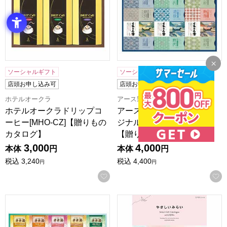
ソーシャルギフト
ソーシャルギフト
店頭お申し込み可
店頭お申し込み可
ホテルオークラ
アース製薬
ホテルオークラドリップコ
アース製薬 日本の名湯オリ
ーヒー[MHO-CZ]【贈りもの
ジナルギフト[CMOG-50]
カタログ】
【贈りものカタ…
3,000
4,000
本体
円
本体
円
税込
3,240
税込
4,400
円
円
お気に入りに登録する
アース製薬 きき湯ギフトセット[KKY-50D]【贈りものカタロ
やさしいみらい ひらり【カ