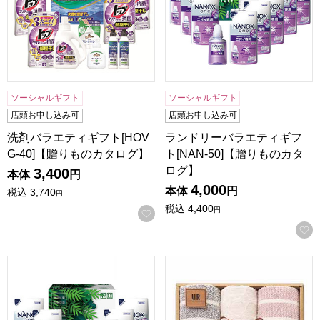
ソーシャルギフト
ソーシャルギフト
店頭お申し込み可
店頭お申し込み可
洗剤バラエティギフト[HOV
ランドリーバラエティギフ
G-40]【贈りものカタログ】
ト[NAN-50]【贈りものカタ
ログ】
3,400
本体
円
4,000
本体
円
税込
3,740
円
税込
4,400
円
お気に入りに登録する
ランドリーバラエティギフト[NAN-40]【贈りものカタログ】
アーバンリサーチFT3 [UR2