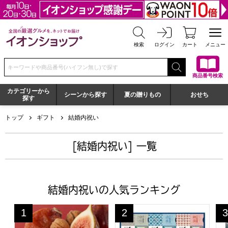
全国の厳選グルメを、ネットでお届け イオンショップ
検索
ログイン
カート
メニュー
検索キーワードまたは商品番号を入力してください
商品番号検索
カテゴリーから
シーンから探す
夏の贈りもの
おせち
探す
トップ
ギフト
結婚内祝い
[結婚内祝い] 一覧
結婚内祝いの人気ランキング
一善や 干柿と胡桃と無花果のミルフィーユ 6個入り 1箱
アース製薬 日本の名湯オリジナ
バ
1
2
3
位
位
位