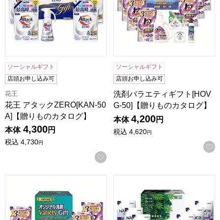
ソーシャルギフト
ソーシャルギフト
店頭お申し込み可
店頭お申し込み可
花王
洗剤バラエティギフト[HOV
花王 アタックZERO[KAN-50
G-50]【贈りものカタログ】
A]【贈りものカタログ】
4,200
本体
円
4,300
本体
円
税込
4,620
円
税込
4,730
円
お気に入りに登録する
洗剤バラエティギフト[HOVG-40]【贈りものカタログ】
ランドリーバラエティギフト[N