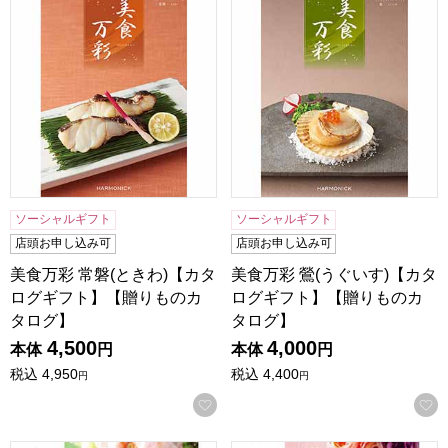
美食万彩 常磐(ときわ)【カタログギフト】【贈りものカタロ
美食万彩 鶯(うぐいす)【カ
ソーシャルギフト
ソーシャルギフト
店頭お申し込み可
店頭お申し込み可
美食万彩 常磐(ときわ)【カタ
美食万彩 鶯(うぐいす)【カタ
ログギフト】【贈りものカ
ログギフト】【贈りものカ
タログ】
タログ】
4,500
4,000
本体
円
本体
円
税込
4,950
税込
4,400
円
円
お気に入りに登録する