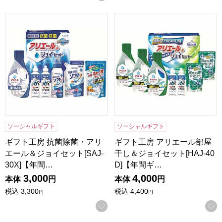
ギフト工房 抗菌除菌・アリエール＆ジョイセット[SAJ-30X
ギフト工房 アリエール部屋干し
ソーシャルギフト
ソーシャルギフト
ギフト工房 抗菌除菌・アリ
ギフト工房 アリエール部屋
エール＆ジョイセット[SAJ-
干し＆ジョイセット[HAJ-40
30X]【年間…
D]【年間ギ…
3,000
4,000
本体
円
本体
円
税込
3,300
税込
4,400
円
円
お気に入りに登録する