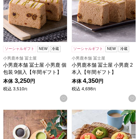
ソーシャルギフト
NEW
冷蔵
ソーシャルギフト
NEW
冷蔵
小男鹿本舗 冨士屋
小男鹿本舗 冨士屋
小男鹿本舗 冨士屋 小男鹿 個
小男鹿本舗 冨士屋 小男鹿 2
包装 9個入【年間ギフト】
本入【年間ギフト】
3,250
4,350
本体
円
本体
円
税込
3,510
税込
4,698
円
円
お気に入りに登録する
ドトールコーヒー ドリップ＆インスタントミックスセット 24個
アニマルドーナツ 10個[ANM-