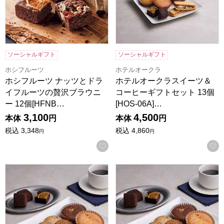
ソーシャルギフト
ソーシャルギフト
ホシフルーツ
ホテルオークラ
ホシフルーツ ナッツとドラ
ホテルオークラスイーツ＆
イフルーツの贅沢ブラウニ
コーヒーギフトセット 13個
ー 12個[HFNB…
[HOS-06A]…
3,100
4,500
本体
円
本体
円
税込
3,348
税込
4,860
円
円
お気に入りに登録する
ホテルオークラスイーツギフトセット 16個[HOS-05A]【年
ホテルオークラスイーツギフトセッ