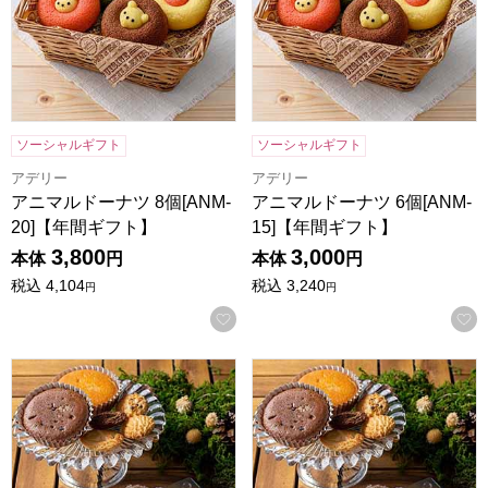
ソーシャルギフト
ソーシャルギフト
アデリー
アデリー
アニマルドーナツ 8個[ANM-
アニマルドーナツ 6個[ANM-
20]【年間ギフト】
15]【年間ギフト】
3,800
3,000
本体
円
本体
円
税込
4,104
税込
3,240
円
円
お気に入りに登録する
森の庭 焼き菓子アソート 結び 26個入[MRM-05A]【年間ギフ
森の庭 焼き菓子アソート 恵み 2