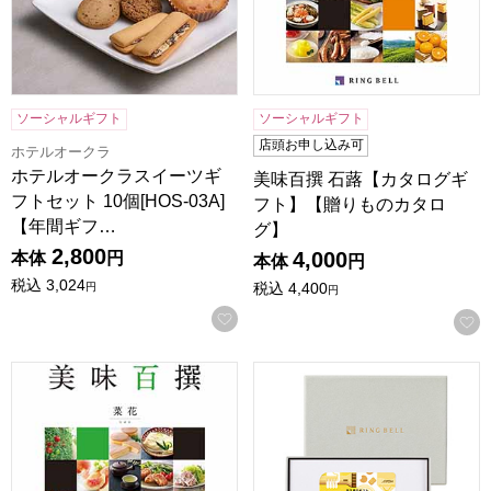
ソーシャルギフト
ソーシャルギフト
店頭お申し込み可
ホテルオークラ
ホテルオークラスイーツギ
美味百撰 石蕗【カタログギ
フトセット 10個[HOS-03A]
フト】【贈りものカタロ
【年間ギフ…
グ】
2,800
4,000
本体
円
本体
円
税込
3,024
税込
4,400
円
円
お気に入りに登録する
美味百撰 菜花【カタログギフト】【贈りものカタログ】
リンベル ソナエ カード サ