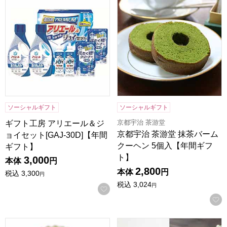
ソーシャルギフト
ソーシャルギフト
京都宇治 茶游堂
ギフト工房 アリエール＆ジ
京都宇治 茶游堂 抹茶バーム
ョイセット[GAJ-30D]【年間
クーヘン 5個入【年間ギフ
ギフト】
ト】
3,000
本体
円
2,800
本体
円
税込
3,300
円
税込
3,024
円
お気に入りに登録する
京都宇治 茶游堂 抹茶チーズケーキ 5個入【年間ギフト】
京都宇治 茶游堂 宇治抹茶ス