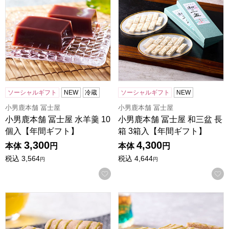
ソーシャルギフト
NEW
冷蔵
ソーシャルギフト
NEW
小男鹿本舗 冨士屋
小男鹿本舗 冨士屋
小男鹿本舗 冨士屋 水羊羹 10
小男鹿本舗 冨士屋 和三盆 長
個入【年間ギフト】
箱 3箱入【年間ギフト】
3,300
4,300
本体
円
本体
円
税込
3,564
税込
4,644
円
円
お気に入りに登録する
小男鹿本舗 冨士屋 小男鹿 個包装 9個入【年間ギフト】
小男鹿本舗 冨士屋 小男鹿 2