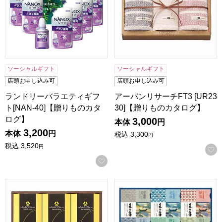
ソーシャルギフト
ソーシャルギフト
店頭お申し込み可
店頭お申し込み可
ランドリーバラエティギフ
アーバンリサーチFT3 [UR23
ト[NAN-40]【贈りものカタ
30]【贈りものカタログ】
ログ】
3,000
本体
円
3,200
本体
円
税込
3,300
円
税込
3,520
円
お気に入りに登録する
ホテルオークラドリップコーヒー[MHO-CZ]【贈りものカタ
アース製薬 日本の名湯オリジナ