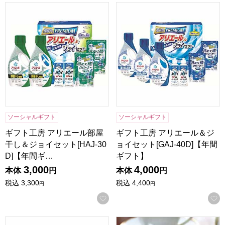
ギフト工房 アリエール部屋干し＆ジョイセット[HAJ-30D]
ギフト工房 アリエール＆ジョイセ
ソーシャルギフト
ソーシャルギフト
ギフト工房 アリエール部屋
ギフト工房 アリエール＆ジ
干し＆ジョイセット[HAJ-30
ョイセット[GAJ-40D]【年間
D]【年間ギ…
ギフト】
3,000
4,000
本体
円
本体
円
税込
3,300
税込
4,400
円
円
お気に入りに登録する
ギフト工房 アリエール＆ジョイセット[GAJ-30D]【年間ギフ
京都宇治 茶游堂 抹茶バームク