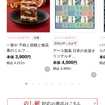
ソーシャルギフト
冷蔵
ソーシャルギフト
ソ
店頭お申し込み可
一善や 干柿と胡桃と無花
バ
果のミルフ…
ら
アース製薬 日本の名湯オ
リジナルギ…
3,900
本体
円
本
4,000
本体
円
税込
4,212
税
円
税込
4,400
お気に入りに登録する
円
お気