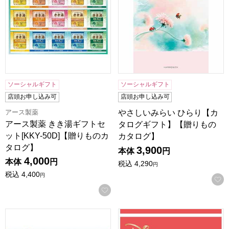
ソーシャルギフト
ソーシャルギフト
店頭お申し込み可
店頭お申し込み可
アース製薬
やさしいみらい ひらり【カ
アース製薬 きき湯ギフトセ
タログギフト】【贈りもの
ット[KKY-50D]【贈りものカ
カタログ】
タログ】
3,900
本体
円
4,000
本体
円
税込
4,290
円
税込
4,400
円
お気に入りに登録する
ディズニーカタログギフトセレクション カード スマイル【
ディズニーカタログギフトセ