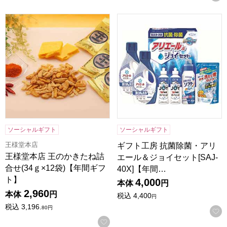
王様堂本店 王のかきたね詰合せ(34ｇ×12袋)【年間ギフト】
ギフト工房 抗菌除菌・アリエー
ソーシャルギフト
ソーシャルギフト
王様堂本店
ギフト工房 抗菌除菌・アリ
王様堂本店 王のかきたね詰
エール＆ジョイセット[SAJ-
合せ(34ｇ×12袋)【年間ギフ
40X]【年間…
ト】
4,000
本体
円
2,960
本体
円
税込
4,400
円
税込
3,196.
80
円
お気に入りに登録する