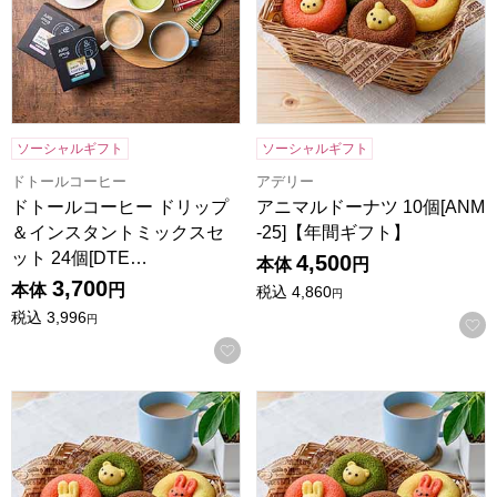
ソーシャルギフト
ソーシャルギフト
ドトールコーヒー
アデリー
ドトールコーヒー ドリップ
アニマルドーナツ 10個[ANM
＆インスタントミックスセ
-25]【年間ギフト】
ット 24個[DTE…
4,500
本体
円
3,700
本体
円
税込
4,860
円
税込
3,996
円
お気に入りに登録する
アニマルドーナツ 8個[ANM-20]【年間ギフト】
アニマルドーナツ 6個[ANM-