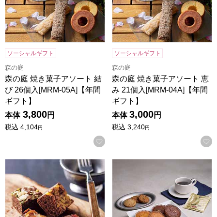
ソーシャルギフト
ソーシャルギフト
森の庭
森の庭
森の庭 焼き菓子アソート 結
森の庭 焼き菓子アソート 恵
び 26個入[MRM-05A]【年間
み 21個入[MRM-04A]【年間
ギフト】
ギフト】
3,800
3,000
本体
円
本体
円
税込
4,104
税込
3,240
円
円
お気に入りに登録する
ホシフルーツ ナッツとドライフルーツの贅沢ブラウニー 12個[H
ホテルオークラスイーツ＆コーヒ