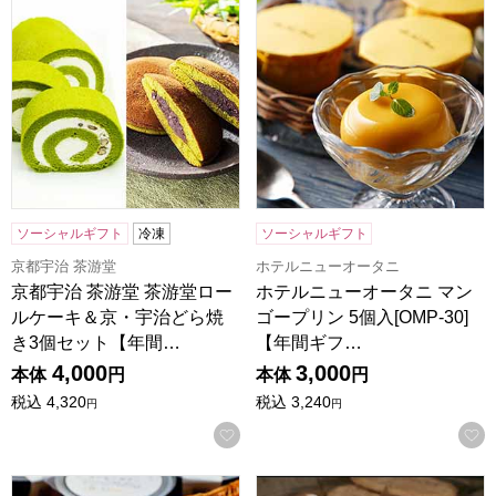
ソーシャルギフト
冷凍
ソーシャルギフト
京都宇治 茶游堂
ホテルニューオータニ
京都宇治 茶游堂 茶游堂ロー
ホテルニューオータニ マン
ルケーキ＆京・宇治どら焼
ゴープリン 5個入[OMP-30]
き3個セット【年間…
【年間ギフ…
4,000
3,000
本体
円
本体
円
税込
4,320
税込
3,240
円
円
お気に入りに登録する
ホテルニューオータニ SATSUKI コーヒーゼリー 6個入[OCJ
ホテルニューオータニ スーパーリ