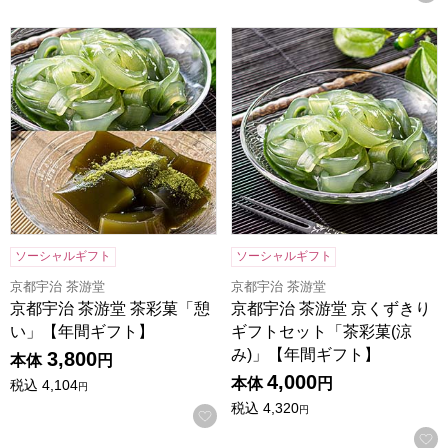
京都宇治 茶游堂 茶彩菓「憩い」【年間ギフト】
京都宇治 茶游堂 京くずきり
ソーシャルギフト
ソーシャルギフト
京都宇治 茶游堂
京都宇治 茶游堂
京都宇治 茶游堂 茶彩菓「憩
京都宇治 茶游堂 京くずきり
い」【年間ギフト】
ギフトセット「茶彩菓(涼
み)」【年間ギフト】
3,800
本体
円
4,000
本体
円
税込
4,104
円
税込
4,320
円
お気に入りに登録する