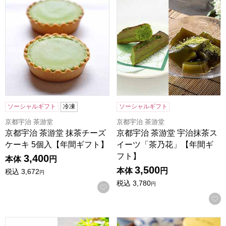
ソーシャルギフト
冷凍
ソーシャルギフト
京都宇治 茶游堂
京都宇治 茶游堂
京都宇治 茶游堂 抹茶チーズ
京都宇治 茶游堂 宇治抹茶ス
ケーキ 5個入【年間ギフト】
イーツ「茶乃花」【年間ギ
フト】
3,400
本体
円
3,500
本体
円
税込
3,672
円
税込
3,780
円
お気に入りに登録する
京都宇治 茶游堂 茶游堂ロールケーキ＆京・宇治どら焼き3
ホテルニューオータニ マンゴープ