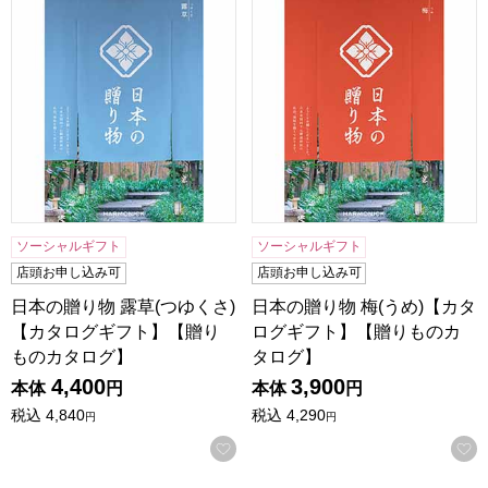
日本の贈り物 露草(つゆくさ)【カタログギフト】【贈りもの
日本の贈り物 梅(うめ)【カ
ソーシャルギフト
ソーシャルギフト
店頭お申し込み可
店頭お申し込み可
日本の贈り物 露草(つゆくさ)
日本の贈り物 梅(うめ)【カタ
【カタログギフト】【贈り
ログギフト】【贈りものカ
ものカタログ】
タログ】
4,400
3,900
本体
円
本体
円
税込
4,840
税込
4,290
円
円
お気に入りに登録する