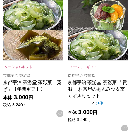
京都宇治 茶游堂 茶彩菓「寛ぎ」【年間ギフト】
京都宇治 茶游堂 茶彩菓 「
ソーシャルギフト
ソーシャルギフト
京都宇治 茶游堂
京都宇治 茶游堂
京都宇治 茶游堂 茶彩菓「寛
京都宇治 茶游堂 茶彩菓 「貴
ぎ」【年間ギフト】
船」 お茶屋のあんみつ＆京
くずきりセット…
3,000
本体
円
点（5点満点中）
4
の評価
（
1件
）
税込
3,240
円
3,000
本体
円
お気に入りに登録する
税込
3,240
円