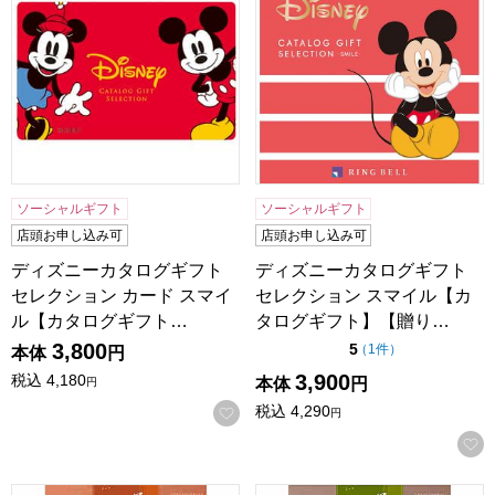
ソーシャルギフト
ソーシャルギフト
店頭お申し込み可
店頭お申し込み可
ディズニーカタログギフト
ディズニーカタログギフト
セレクション カード スマイ
セレクション スマイル【カ
ル【カタログギフト…
タログギフト】【贈り…
3,800
点（5点満点中）
5
の評価
（
1件
）
本体
円
3,900
税込
4,180
本体
円
円
税込
4,290
お気に入りに登録する
円