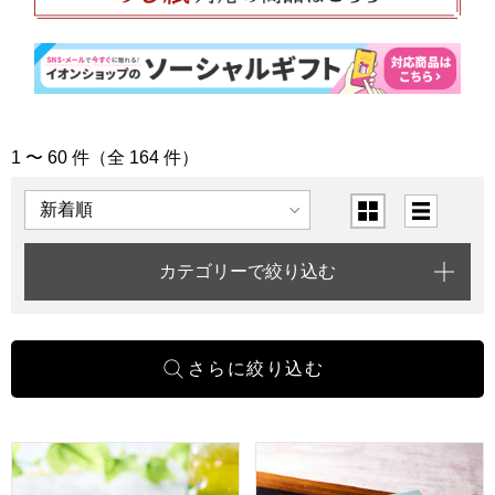
1 〜 60 件（全 164 件）
「結婚内祝い」の商品一覧
表示順
表示切替
カテゴリーで絞り込む
小男鹿本舗 冨士屋 水羊羹 10個入【年間ギフト】
小男鹿本舗 冨士屋 和三盆 長