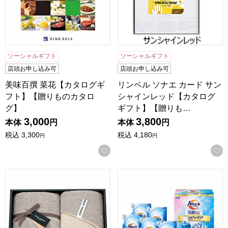
ソーシャルギフト
ソーシャルギフト
店頭お申し込み可
店頭お申し込み可
美味百撰 菜花【カタログギ
リンベル ソナエ カード サン
フト】【贈りものカタロ
シャインレッド【カタログ
グ】
ギフト】【贈りも…
3,000
3,800
本体
円
本体
円
税込
3,300
税込
4,180
円
円
お気に入りに登録する
日繊商工 ジャーナルスタンダード ダブル タオルギフト[FJS-
花王 アタック抗菌EXバラエテ