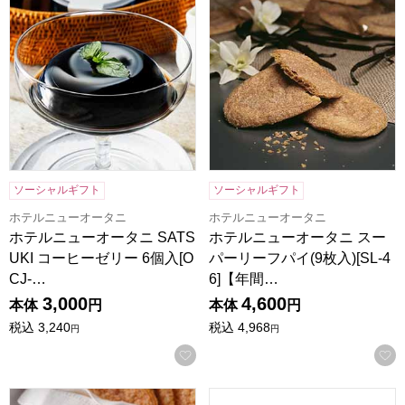
ソーシャルギフト
ソーシャルギフト
ホテルニューオータニ
ホテルニューオータニ
ホテルニューオータニ SATS
ホテルニューオータニ スー
UKI コーヒーゼリー 6個入[O
パーリーフパイ(9枚入)[SL-4
CJ-…
6]【年間…
3,000
4,600
本体
円
本体
円
税込
3,240
税込
4,968
円
円
お気に入りに登録する
ホテルニューオータニ リーフパイ(プレーン14枚入)[L-38]
P&G アリエールジェルボール