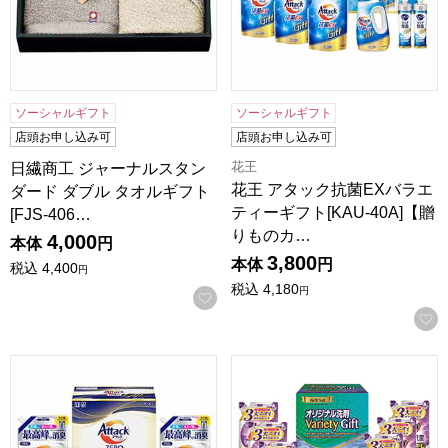
ソーシャルギフト
ソーシャルギフト
店頭お申し込み可
店頭お申し込み可
花王
日繊商工 ジャーナルスタン
花王 アタック抗菌EXバラエ
ダード ダブル タオルギフト
ティーギフト[KAU-40A]【贈
[FJS-406…
りものカ…
4,000
本体
円
3,800
本体
円
税込
4,400
円
税込
4,180
円
お気に入りに登録する
花王 アタックZERO[KAN-50A]【贈りものカタログ】
洗剤バラエティギフト[HOVG