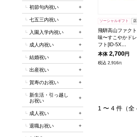
初節句内祝い
詳細を開く
七五三内祝い
ソーシャルギフト
店
詳細を開く
飛騨高山ファクト
入園入学内祝い
詳細を開く
味〜すこやかドレ
フト[ID-5X…
成人内祝い
詳細を開く
2,700
本体
円
結婚祝い
詳細を開く
税込
2,916
円
出産祝い
詳細を開く
賀寿のお祝い
詳細を開く
新生活・引っ越し
詳細を開く
お祝い
1 〜 4 件（全
成人祝い
詳細を開く
退職お祝い
詳細を開く