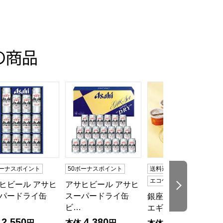
の商品
目】【イオンのおせち】
人前・35品目】【イオンのおせち】
トクラシック30【夏の贈りもの・お中元】[EX-C30]
ヒビール アサヒスーパードライ缶ビールセット【夏の贈りもの・お
アサヒビール アサヒスーパードライ缶ビールセ
銀座京橋 レ ロジェ 
ボーナスポイント
50ボーナスポイント
送料込み
冷凍
エコ包装
ヒビール アサヒ
アサヒビール アサヒ
次の商品
パードライ缶
スーパードライ缶
銀座京橋 レ ロジェ
ビ…
エギュスキロール…
2,550
4,380
3,000
円
本体
円