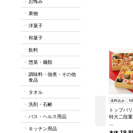
お悔み
果物
洋菓子
和菓子
飲料
トップバリ
惣菜・麺類
調味料・佃煮・その他
食品
タオル
送料込み
N
洗剤・石鹸
トップバリ
前の商品
バス・ヘルス用品
特大二段重
…
キッチン用品
19,8
本体