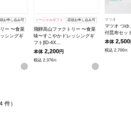
マツオ
頭お申し込み可
ソーシャルギフト
店頭お申し込み可
マツオ つ
リー 〜食菜
飛騨高山ファクトリー 〜食菜
付昆布セッ
ッシングギ
味〜すこやかドレッシングギ
2,500
本体
フト[ID-4X…
税込
2,700
2,200
円
本体
円
税込
2,376
円
お気に入りに登録する
お気に入りに登
 4 件）