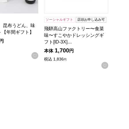
ソーシャルギフト
店頭お申し込み可
ゆ、昆布うどん、味
飛騨高山ファクトリー〜食菜
ト【年間ギフト】
味〜すこやかドレッシングギ
円
フト[ID-3X]…
1,700
本体
円
お気に入りに登録する
税込
1,836
円
録する
お気に入