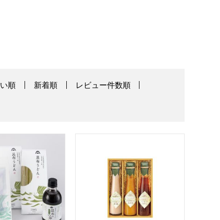
高い順
新着順
レビュー件数順
のカタログ】
シングギフト[ID-4X]【贈りものカタログ】
ゆ、昆布うどん、味付昆布セット【年間ギフト】
飛騨高山ファクトリー〜食菜味〜すこやかド