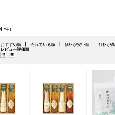
その他食品」の商品一覧
 4 件）
おすすめ順
売れている順
価格が安い順
価格が
レビュー評価順
グリッド表示（タイル表示）
リスト表示
リー 〜食菜味〜すこやかドレッシングギフト[ID-5X]【贈りも
飛騨高山ファクトリー 〜食菜味〜すこやかドレッ
マツオ つ