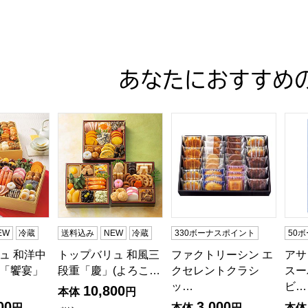
あなたにおすすめ
ュ 和洋中特大二段重「饗宴」(きょうえん)【4〜5人前・77品
トップバリュ 和風三段重「慶」(よろこび)【3〜4
ファクトリーシン エクセレン
アサ
EW
冷蔵
送料込み
NEW
冷蔵
330ボーナスポイント
50
ュ 和洋中
トップバリュ 和風三
ファクトリーシン エ
アサ
「饗宴」
段重「慶」(よろこ…
クセレントクラシ
スー
ッ…
ビ…
10,800
本体
円
00
3,000
円
本体
円
本体