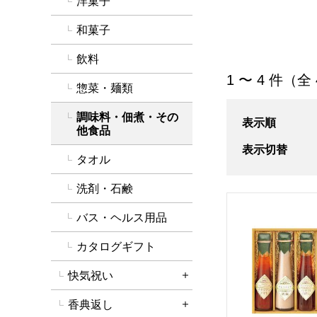
洋菓子
和菓子
飲料
「調味料・佃煮・
1 〜 4 件（全
惣菜・麺類
調味料・佃煮・その
表示順
他食品
表示切替
タオル
洗剤・石鹸
飛騨高山ファクト
バス・ヘルス用品
カタログギフト
快気祝い
詳細を開く
香典返し
詳細を開く