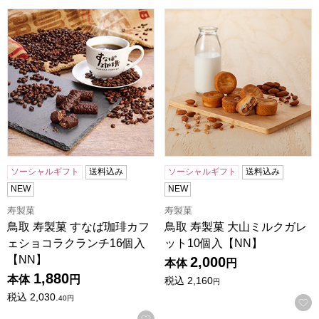
鳥取 寿製菓 すなば珈琲カフェショコラクランチ16個入【NN
鳥取 寿製菓 大山ミルクガレッ
ソーシャルギフト
送料込み
ソーシャルギフト
送料込み
NEW
NEW
寿製菓
寿製菓
鳥取 寿製菓 すなば珈琲カフ
鳥取 寿製菓 大山ミルクガレ
ェショコラクランチ16個入
ット10個入【NN】
【NN】
2,000
本体
円
1,880
本体
円
税込
2,160
円
税込
2,030.
40
円
お気に入りに登録する