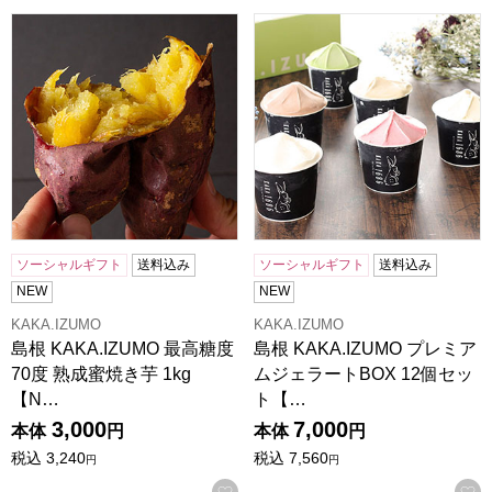
島根 KAKA.IZUMO 最高糖度70度 熟成蜜焼き芋 1kg 【NN】
島根 KAKA.IZUMO プレミ
ソーシャルギフト
送料込み
ソーシャルギフト
送料込み
NEW
NEW
KAKA.IZUMO
KAKA.IZUMO
島根 KAKA.IZUMO 最高糖度
島根 KAKA.IZUMO プレミア
70度 熟成蜜焼き芋 1kg
ムジェラートBOX 12個セッ
【N…
ト【…
3,000
7,000
本体
円
本体
円
税込
3,240
税込
7,560
円
円
お気に入りに登録する