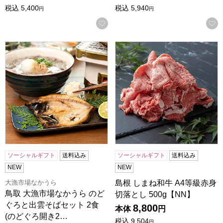
税込
5,400
税込
5,940
円
円
お気に入りに登録する
鳥取 大漁市場なかうら のどぐろと出雲そばセット 2食(のどぐろ
島根 しまね和牛 A4等級赤身切
ソーシャルギフト
送料込み
ソーシャルギフト
送料込み
NEW
NEW
大漁市場なかうら
島根 しまね和牛 A4等級赤身
鳥取 大漁市場なかうら のど
切落とし 500g【NN】
ぐろと出雲そばセット 2食
8,800
本体
円
(のどぐろ開き2…
税込
9,504
円