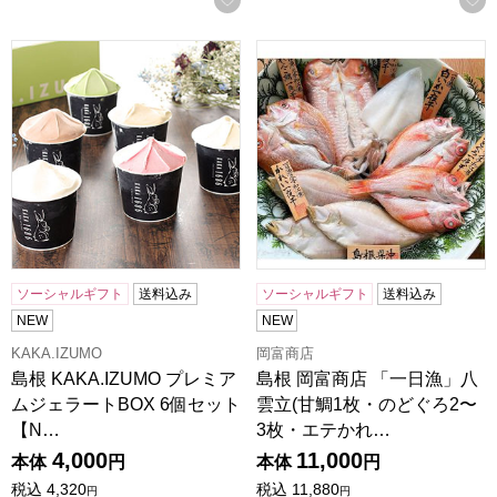
島根 KAKA.IZUMO プレミアムジェラートBOX 6個セット【
島根 岡富商店 「一日漁」八雲
ソーシャルギフト
送料込み
ソーシャルギフト
送料込み
NEW
NEW
KAKA.IZUMO
岡富商店
島根 KAKA.IZUMO プレミア
島根 岡富商店 「一日漁」八
ムジェラートBOX 6個セット
雲立(甘鯛1枚・のどぐろ2〜
【N…
3枚・エテかれ…
4,000
11,000
本体
円
本体
円
税込
4,320
税込
11,880
円
円