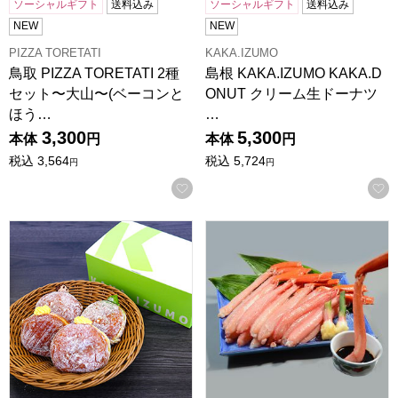
ソーシャルギフト
送料込み
ソーシャルギフト
送料込み
NEW
NEW
PIZZA TORETATI
KAKA.IZUMO
鳥取 PIZZA TORETATI 2種
島根 KAKA.IZUMO KAKA.D
セット〜大山〜(ベーコンと
ONUT クリーム生ドーナツ
ほう…
…
3,300
5,300
本体
円
本体
円
税込
3,564
税込
5,724
円
円
お気に入りに登録する
島根 KAKA.IZUMO KAKA.DONUT クリーム生ドーナ
鳥取 大漁市場なかうら 刺身用紅