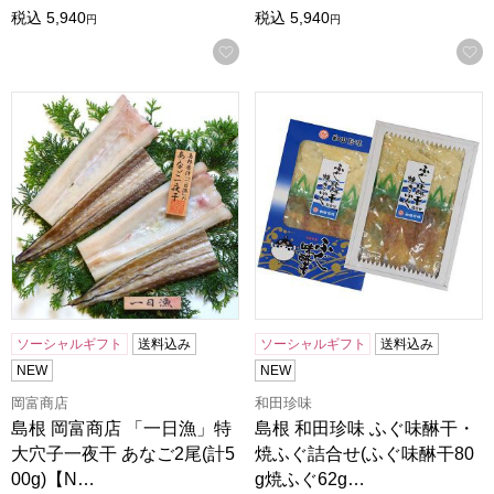
税込
5,940
税込
5,940
円
円
お気に入りに登録する
島根 岡富商店 「一日漁」特大穴子一夜干 あなご2尾(計500g)
島根 和田珍味 ふぐ味醂干・焼ふ
ソーシャルギフト
送料込み
ソーシャルギフト
送料込み
NEW
NEW
岡富商店
和田珍味
島根 岡富商店 「一日漁」特
島根 和田珍味 ふぐ味醂干・
大穴子一夜干 あなご2尾(計5
焼ふぐ詰合せ(ふぐ味醂干80
00g)【N…
g焼ふぐ62g…