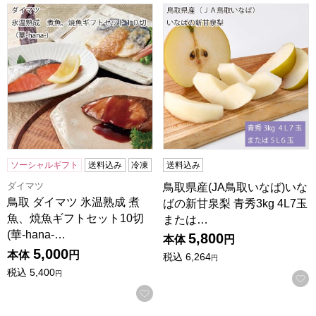
鳥取 ダイマツ 氷温熟成 煮魚、焼魚ギフトセット10切(華-hana
鳥取県産(JA鳥取いなば)いなば
ソーシャルギフト
送料込み
冷凍
送料込み
ダイマツ
鳥取県産(JA鳥取いなば)いな
鳥取 ダイマツ 氷温熟成 煮
ばの新甘泉梨 青秀3kg 4L7玉
魚、焼魚ギフトセット10切
または…
(華-hana-…
5,800
本体
円
5,000
本体
円
税込
6,264
円
税込
5,400
円
お気に入りに登録する