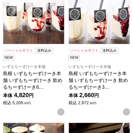
ソーシャルギフト
送料込み
ソーシャルギフト
送料込み
NEW
NEW
いずもちーずけーき本舗
いずもちーずけーき本舗
島根 いずもちーずけーき本
島根 いずもちーずけーき本
舗 いずもちーずけーき 飲め
舗 いずもちーずけーき 飲め
るちーずけーき6…
るちーずけーき3…
4,820
2,660
本体
円
本体
円
税込
5,205.
税込
2,872.
60
円
80
円
お気に入りに登録する
島根 KAKA.IZUMO KAKA ジェラート＆蜜焼き芋ブリュレBO
島根 KAKA.IZUMO 熟成蜜