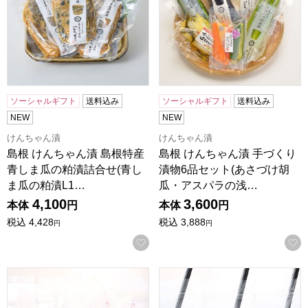
ソーシャルギフト
送料込み
ソーシャルギフト
送料込み
NEW
NEW
けんちゃん漬
けんちゃん漬
島根 けんちゃん漬 島根特産
島根 けんちゃん漬 手づくり
青しま瓜の粕漬詰合せ(青し
漬物6品セット(あさづけ胡
ま瓜の粕漬L1…
瓜・アスパラの浅…
4,100
3,600
本体
円
本体
円
税込
4,428
税込
3,888
円
円
お気に入りに登録する
島根 いずもちーずけーき本舗 いずもちーずけーき 飲めるちー
島根 いずもちーずけーき本舗