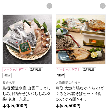
お気に入りに登録する
島根 渡邊水産 出雲干しとしじみ汁詰合せ(大和しじみ×3袋(
鳥取 大漁市場なかうら のどぐろ
ソーシャルギフト
送料込み
ソーシャルギフト
送料込み
NEW
NEW
渡邊水産
大漁市場なかうら
島根 渡邊水産 出雲干しとし
鳥取 大漁市場なかうら のど
じみ汁詰合せ(大和しじみ×3
ぐろと出雲そばセット 4食
袋(冷凍、宍道…
(のどぐろ開き4…
5,000
5,500
本体
円
本体
円