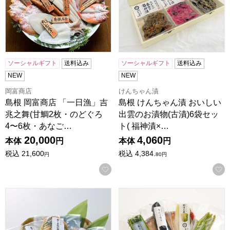
ソーシャルギフト
送料込み
ソーシャルギフト
送料込み
NEW
NEW
岡富商店
けんちゃん漬
島根 岡富商店 「一日漁」吉
島根 けんちゃん漬 おいしい
兆之舞(甘鯛2枚・のどぐろ
出雲のお漬物(古漬)6袋セッ
4〜6枚・あなご…
ト( 福神漬×…
20,000
4,060
本体
円
本体
円
税込
21,600
税込
4,384.
円
80
円
お気に入りに登録する
島根 けんちゃん漬 島根特産 青しま瓜の粕漬詰合せ(青しま瓜の
島根 けんちゃん漬 手づくり