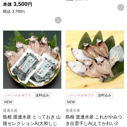
3,500
本体
円
税込
3,780
円
お気に入りに登録する
島根 渡邊水産 とっておき 山陰セレクションA(大和しじみ180g
島根 渡邊水産 これがやみつき
ソーシャルギフト
送料込み
ソーシャルギフト
送料込み
NEW
NEW
渡邊水産
渡邊水産
島根 渡邊水産 とっておき 山
島根 渡邊水産 これがやみつ
陰セレクションA(大和しじ
き出雲干しA(えてかれい2