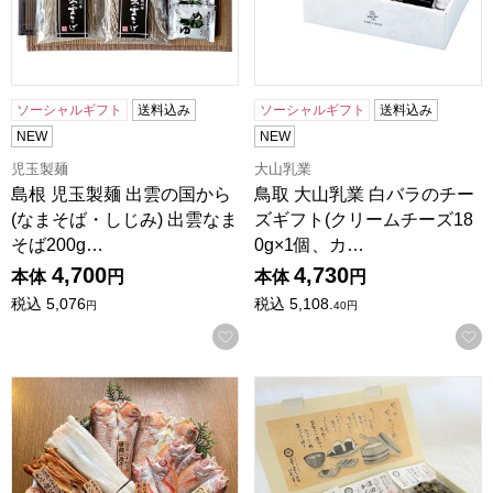
ソーシャルギフト
送料込み
ソーシャルギフト
送料込み
NEW
NEW
児玉製麺
大山乳業
島根 児玉製麺 出雲の国から
鳥取 大山乳業 白バラのチー
(なまそば・しじみ) 出雲なま
ズギフト(クリームチーズ18
そば200g…
0g×1個、カ…
4,700
4,730
本体
円
本体
円
税込
5,076
税込
5,108.
円
40
円
お気に入りに登録する
島根 岡富商店 「一日漁」吉兆之舞(甘鯛2枚・のどぐろ4〜6
島根 けんちゃん漬 おいしい出雲