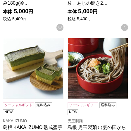
み180g(冷…
枚、あじの開き2…
5,000
5,000
本体
円
本体
円
税込
5,400
税込
5,400
円
円
お気に入りに登録する
島根 KAKA.IZUMO 熟成蜜芋チーズケーキ 抹茶 【NN】
島根 児玉製麺 出雲の国から(な
ソーシャルギフト
送料込み
ソーシャルギフト
送料込み
NEW
NEW
KAKA.IZUMO
児玉製麺
島根 KAKA.IZUMO 熟成蜜芋
島根 児玉製麺 出雲の国から