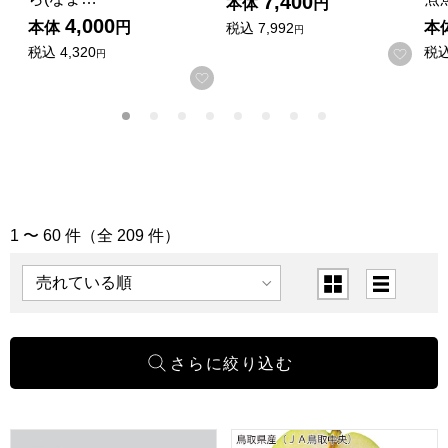
7,400
本体
円
4,000
本体
円
本
税込
7,992
円
税込
4,320
税
お気
円
お気に入りに登録する
1 〜 60 件（全 209 件）
「山陰グルメ」の商品一覧
表示順
表示切替
島根 児玉製麺 出雲の国から(なまそば) 出雲なまそば200g×4
鳥取県産(JA鳥取中央)東郷の二