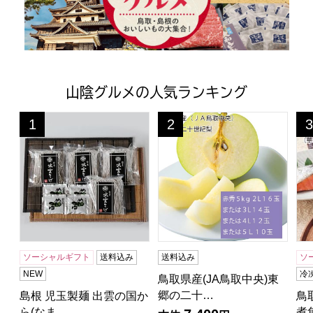
山陰グルメの人気ランキング
島根 児玉製麺 出雲の国から(なまそば) 出雲なまそば200g×
鳥取県産(JA鳥取中央)東郷の二十
鳥
1
2
3
位
位
位
ソーシャルギフト
送料込み
送料込み
ソ
NEW
冷
鳥取県産(JA鳥取中央)東
郷の二十…
島根 児玉製麺 出雲の国か
鳥
ら(なま…
煮