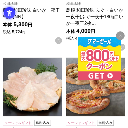
和田珍味
和田珍味
島根 和田珍味 白いか一夜干
島根 和田珍味 ふぐ・白いか
5枚【NN】
一夜干(ふぐ一夜干180g白い
か一夜干2枚…
5,300
本体
円
4,000
本体
円
税込
5,724
円
税込
4,320
円
お気に入りに登録する
島根 和田珍味 ふぐ一夜干 360g【NN】
鳥取 PIZZA TORETAT
ソーシャルギフト
送料込み
ソーシャルギフト
送料込み