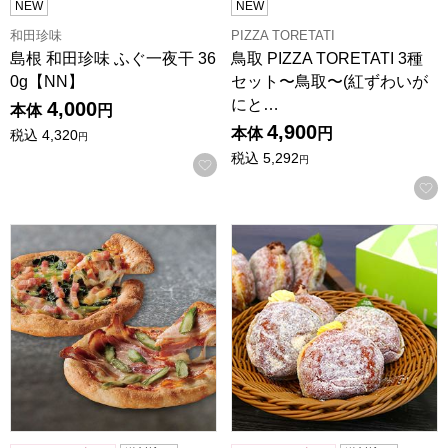
NEW
NEW
和田珍味
PIZZA TORETATI
島根 和田珍味 ふぐ一夜干 36
鳥取 PIZZA TORETATI 3種
0g【NN】
セット〜鳥取〜(紅ずわいが
にと…
4,000
本体
円
4,900
本体
円
税込
4,320
円
税込
5,292
円
お気に入りに登録する
鳥取 PIZZA TORETATI 2種セット〜大山〜(ベーコンと
島根 KAKA.IZUMO KA