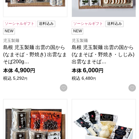
ソーシャルギフト
送料込み
ソーシャルギフト
送料込み
NEW
NEW
児玉製麺
児玉製麺
島根 児玉製麺 出雲の国から
島根 児玉製麺 出雲の国から
(なまそば・野焼き) 出雲なま
(なまそば・野焼き・しじみ)
そば200g…
出雲なまそば…
4,900
6,000
本体
円
本体
円
税込
5,292
税込
6,480
円
円
お気に入りに登録する
島根 児玉製麺 出雲の国から(なまそば・しじみ) 出雲なまそば20
鳥取 大山乳業 白バラのチーズギ