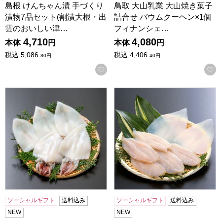
島根 けんちゃん漬 手づくり
鳥取 大山乳業 大山焼き菓子
漬物7品セット(割漬大根・出
詰合せ バウムクーヘン×1個
雲のおいしい津…
フィナンシェ…
4,710
4,080
本体
円
本体
円
税込
5,086.
税込
4,406.
80
円
40
円
お気に入りに登録する
島根 和田珍味 白いか一夜干 5枚【NN】
島根 和田珍味 ふぐ・白いか一
ソーシャルギフト
送料込み
ソーシャルギフト
送料込み
NEW
NEW