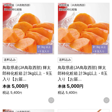
鳥取県産(JA鳥取西部) 輝太郎柿化粧箱 計3kg以上・9玉入り
鳥取県産(JA鳥取西部) 輝太郎
送料込み
送料込み
鳥取県産(JA鳥取西部) 輝太
鳥取県産(JA鳥取西部) 輝太
郎柿化粧箱 計3kg以上・9玉
郎柿化粧箱 計3kg以上・8玉
入り【お届…
入り【お届…
5,000
5,000
本体
円
本体
円
税込
5,400
税込
5,400
円
円
お気に入りに登録する
鳥取県産(JA鳥取西部) 輝太郎柿化粧箱(大玉) 計3kg以上・6
鳥取 寿製菓 鳥取梨とはちみつ