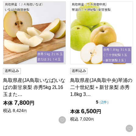
鳥取県産(JA鳥取いなば)いなばの新甘泉梨 赤秀5kg 2L16玉
鳥取県産(JA鳥取中央)琴浦の二
送料込み
送料込み
鳥取県産(JA鳥取いなば)いな
鳥取県産(JA鳥取中央)琴浦の
ばの新甘泉梨 赤秀5kg 2L16
二十世紀梨＋新甘泉梨 赤秀
玉また…
1.8kg 3…
7,800
点（5点満点中）
5
の評価
（
2件
）
本体
円
6,500
税込
8,424
本体
円
円
税込
7,020
お気に入りに登録する
円