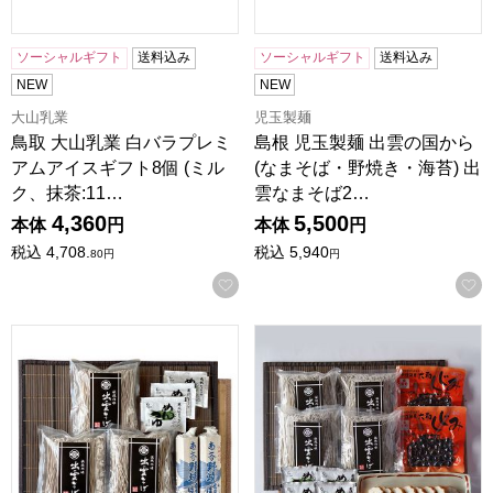
ソーシャルギフト
送料込み
ソーシャルギフト
送料込み
NEW
NEW
大山乳業
児玉製麺
鳥取 大山乳業 白バラプレミ
島根 児玉製麺 出雲の国から
アムアイスギフト8個 (ミル
(なまそば・野焼き・海苔) 出
ク、抹茶:11…
雲なまそば2…
4,360
5,500
本体
円
本体
円
税込
4,708.
税込
5,940
80
円
円
お気に入りに登録する
島根 児玉製麺 出雲の国から(なまそば・野焼き) 出雲なまそば2
島根 児玉製麺 出雲の国から(