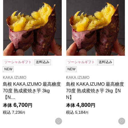
ソーシャルギフト
送料込み
ソーシャルギフト
送料込み
NEW
NEW
KAKA.IZUMO
KAKA.IZUMO
島根 KAKA.IZUMO 最高糖度
島根 KAKA.IZUMO 最高糖度
70度 熟成蜜焼き芋 3kg
70度 熟成蜜焼き芋 2kg【N
【N…
N】
6,700
4,800
本体
円
本体
円
税込
7,236
税込
5,184
円
円
お気に入りに登録する