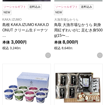
ソーシャルギフト
送料込み
ソーシャルギフト
送料込み
NEW
NEW
KAKA.IZUMO
大漁市場なかうら
島根 KAKA.IZUMO KAKA.D
鳥取 大漁市場なかうら 刺身
ONUT クリーム生ドーナツ
用紅ずわいがに 足むき身500
…
g(15〜…
3,000
8,000
本体
円
本体
円
税込
3,240
税込
8,640
円
円
お気に入りに登録する
鳥取 大山乳業 白バラプレミアムアイスギフト8個 (ミルク、抹茶:
島根 児玉製麺 出雲の国から(な