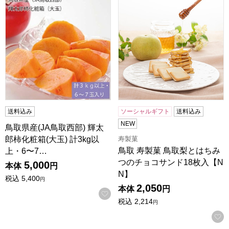
送料込み
ソーシャルギフト
送料込み
NEW
鳥取県産(JA鳥取西部) 輝太
郎柿化粧箱(大玉) 計3kg以
寿製菓
鳥取 寿製菓 鳥取梨とはちみ
上・6〜7…
つのチョコサンド18枚入【N
5,000
本体
円
N】
税込
5,400
円
2,050
本体
円
お気に入りに登録する
税込
2,214
円