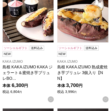
ソーシャルギフト
送料込み
ソーシャルギフト
送料込み
NEW
NEW
KAKA.IZUMO
KAKA.IZUMO
島根 KAKA.IZUMO KAKA ジ
島根 KAKA.IZUMO 熟成蜜焼
ェラート＆蜜焼き芋ブリュ
き芋ブリュレ 3個入り【N
レBO…
N】
6,300
3,700
本体
円
本体
円
税込
6,804
税込
3,996
円
円
お気に入りに登録する
島根 KAKA.IZUMO 最高糖度70度 熟成蜜焼き芋 3kg 【NN】
島根 KAKA.IZUMO 最高糖度