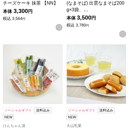
チーズケーキ 抹茶 【NN】
(なまそば) 出雲なまそば200
g×3袋、…
3,300
本体
円
3,500
本体
円
税込
3,564
円
税込
3,780
円
お気に入りに登録する
島根 けんちゃん漬 手づくり漬物7品セット(割漬大根・出雲
鳥取 大山乳業 大山焼き菓子詰
ソーシャルギフト
送料込み
ソーシャルギフト
送料込み
NEW
NEW
けんちゃん漬
大山乳業