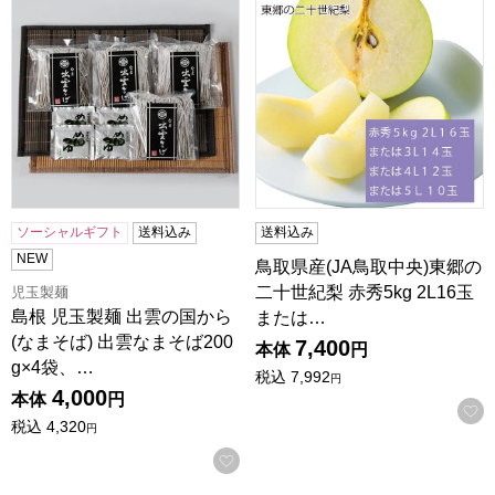
ソーシャルギフト
送料込み
送料込み
NEW
鳥取県産(JA鳥取中央)東郷の
二十世紀梨 赤秀5kg 2L16玉
児玉製麺
島根 児玉製麺 出雲の国から
または…
(なまそば) 出雲なまそば200
7,400
本体
円
g×4袋、…
税込
7,992
円
4,000
本体
円
税込
4,320
円
お気に入りに登録する