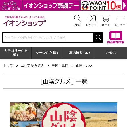
全国の厳選グルメを、ネットでお届け イオンショップ
検索
ログイン
カート
メニュー
検索キーワードまたは商品番号を入力してください
商品番号検索
カテゴリーから
シーンから探す
夏の贈りもの
おせち
探す
トップ
エリアから選ぶ
中国・四国
山陰グルメ
[山陰グルメ] 一覧