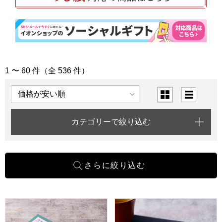
1 〜 60 件（全 536 件）
「快気祝い」の商品一覧
表示順
表示切替
カテゴリーで絞り込む
小男鹿本舗 冨士屋 和三盆 小箱【年間ギフト】
小男鹿本舗 冨士屋 紫雲石 6