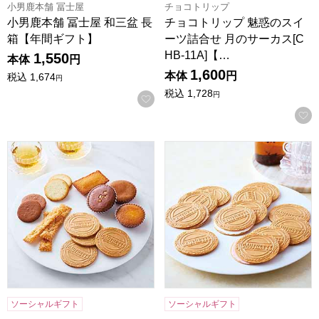
小男鹿本舗 冨士屋
チョコトリップ
小男鹿本舗 冨士屋 和三盆 長
チョコトリップ 魅惑のスイ
箱【年間ギフト】
ーツ詰合せ 月のサーカス[C
HB-11A]【…
1,550
本体
円
1,600
本体
円
税込
1,674
円
税込
1,728
円
お気に入りに登録する
東京風月堂 パリ凱旋(21個入)[PGS]【年間ギフト】
東京風月堂 ゴーフレット 36枚
ソーシャルギフト
ソーシャルギフト