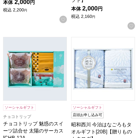
フト】
2,000
本体
円
2,000
本体
円
税込
2,200
円
税込
2,160
円
お気に入りに登録する
チョコトリップ 魅惑のスイーツ詰合せ 太陽のサーカス[CHB-
昭和西川 今治はなごろもタオル
ソーシャルギフト
ソーシャルギフト
店頭お申し込み可
チョコトリップ
チョコトリップ 魅惑のスイ
昭和西川 今治はなごろもタ
ーツ詰合せ 太陽のサーカス
オルギフト[20B]【贈りもの
[CHB-12A…