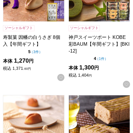
ソーシャルギフト
ソーシャルギフト
寿製菓 因幡の白うさぎ 8個
神戸スイーツポート KOBE
入【年間ギフト】
彩BAUM【年間ギフト】[BKI
-12]
点（5点満点中）
5
の評価
（
3件
）
点（5点満点中）
4
の評価
（
1件
）
1,270
本体
円
1,300
本体
円
税込
1,371.
60
円
税込
1,404
円
お気に入りに登録する
寿製菓 白ウサギフィナンシェ 8個入【年間ギフト】
小男鹿本舗 冨士屋 小男鹿 半