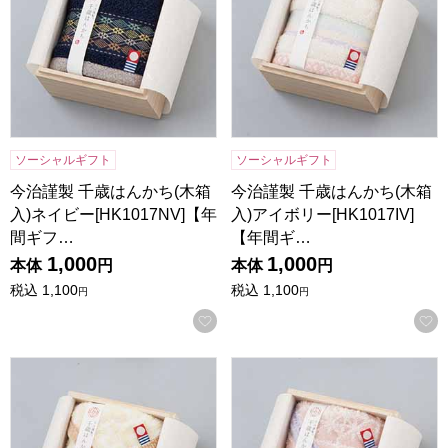
ソーシャルギフト
ソーシャルギフト
今治謹製 千歳はんかち(木箱
今治謹製 千歳はんかち(木箱
入)ネイビー[HK1017NV]【年
入)アイボリー[HK1017IV]
間ギフ…
【年間ギ…
1,000
1,000
本体
円
本体
円
税込
1,100
税込
1,100
円
円
お気に入りに登録する
今治謹製 千歳はんかち(木箱入)イエロー[HK1017YE]【年間
今治謹製 千歳はんかち(木箱入)