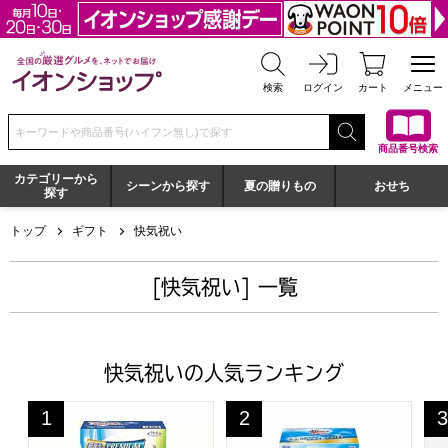
全国の厳選グルメを、ネットでお届け イオンショップ
検索
ログイン
カート
メニュー
検索キーワードまたは商品番号を入力してください
商品番号検索
カテゴリーから
シーンから探す
夏の贈りもの
おせち
探す
トップ
ギフト
快気祝い
[快気祝い] 一覧
快気祝いの人気ランキング
ギフト工房 アリエール部屋干し＆ジョイセット[HAJ-20D
花王 アタック抗菌EXギフト[K
京
1
2
3
位
位
位