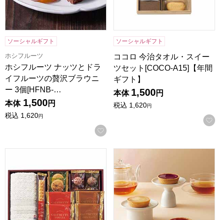
ソーシャルギフト
ソーシャルギフト
ホシフルーツ
ココロ 今治タオル・スイー
ホシフルーツ ナッツとドラ
ツセット[COCO-A15]【年間
イフルーツの贅沢ブラウニ
ギフト】
ー 3個[HFNB-…
1,500
本体
円
1,500
本体
円
税込
1,620
円
税込
1,620
円
お気に入りに登録する
スイーツアソート＋S 今治タオル組合せギフト[ZSA-15TAR
東京風月堂 果実のチーズタルト