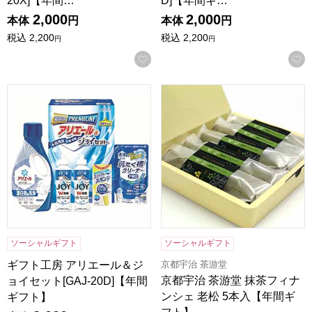
20X]【年間…
D]【年間ギ…
2,000
2,000
本体
円
本体
円
税込
2,200
税込
2,200
円
円
お気に入りに登録する
ギフト工房 アリエール＆ジョイセット[GAJ-20D]【年間ギフ
京都宇治 茶游堂 抹茶フィナン
ソーシャルギフト
ソーシャルギフト
京都宇治 茶游堂
ギフト工房 アリエール＆ジ
京都宇治 茶游堂 抹茶フィナ
ョイセット[GAJ-20D]【年間
ンシェ 老松 5本入【年間ギ
ギフト】