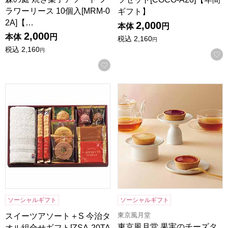
ラワーリース 10個入[MRM-0
ギフト】
2A]【…
2,000
本体
円
2,000
本体
円
税込
2,160
円
税込
2,160
円
お気に入りに登録する
スイーツアソート＋S 今治タオル組合せギフト[ZSA-20TAR
東京風月堂 果実のチーズタルト
ソーシャルギフト
ソーシャルギフト
東京風月堂
スイーツアソート＋S 今治タ
東京風月堂 果実のチーズタ
オル組合せギフト[ZSA-20TA