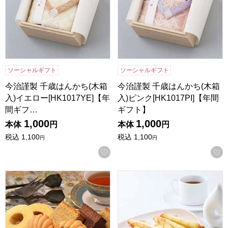
ソーシャルギフト
ソーシャルギフト
今治謹製 千歳はんかち(木箱
今治謹製 千歳はんかち(木箱
入)イエロー[HK1017YE]【年
入)ピンク[HK1017PI]【年間
間ギフ…
ギフト】
1,000
1,000
本体
円
本体
円
税込
1,100
税込
1,100
円
円
お気に入りに登録する
神戸スイーツポート 港の風に吹かれて【年間ギフト】[KM10]
東京風月堂 パピヨットS(16本