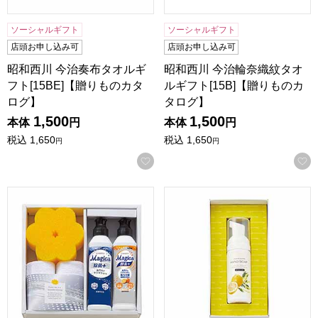
ソーシャルギフト
ソーシャルギフト
店頭お申し込み可
店頭お申し込み可
昭和西川 今治奏布タオルギ
昭和西川 今治輪奈織紋タオ
フト[15BE]【贈りものカタ
ルギフト[15B]【贈りものカ
ログ】
タログ】
1,500
1,500
本体
円
本体
円
税込
1,650
税込
1,650
円
円
お気に入りに登録する
CLA SHU SHU キッチンソープギフト [MAG-156]【年間ギ
ミアミモザ ハンドソープ [MC