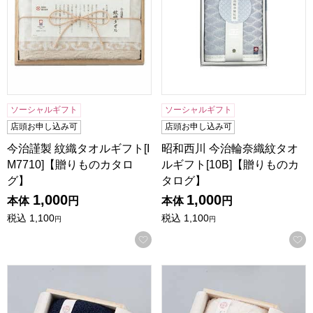
ソーシャルギフト
ソーシャルギフト
店頭お申し込み可
店頭お申し込み可
今治謹製 紋織タオルギフト[I
昭和西川 今治輪奈織紋タオ
M7710]【贈りものカタロ
ルギフト[10B]【贈りものカ
グ】
タログ】
1,000
1,000
本体
円
本体
円
税込
1,100
税込
1,100
円
円
お気に入りに登録する
今治謹製 千歳はんかち(木箱入)ネイビー[HK1017NV]【年間
今治謹製 千歳はんかち(木箱入)