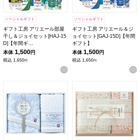
ソーシャルギフト
ソーシャルギフト
ギフト工房 アリエール部屋
ギフト工房 アリエール＆ジ
干し＆ジョイセット[HAJ-15
ョイセット[GAJ-15D]【年間
D]【年間ギ…
ギフト】
1,500
1,500
本体
円
本体
円
税込
1,650
税込
1,650
円
円
お気に入りに登録する
昭和西川 今治はなごろもタオルギフト[15B]【贈りものカタ
今治謹製 紋織タオルギフト[IM