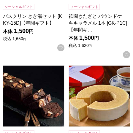
ソーシャルギフト
ソーシャルギフト
バスクリン きき湯セット [K
祇園きたざと パウンドケー
KY-15D]【年間ギフト】
キキャラメル 1本 [GK-P1C]
【年間ギ…
1,500
本体
円
1,500
本体
円
税込
1,650
円
税込
1,620
円
お気に入りに登録する
祇園きたざと パウンドケーキチョコ 1本 [GK-P1]【年間ギフ
神戸スイーツポート バウムクー