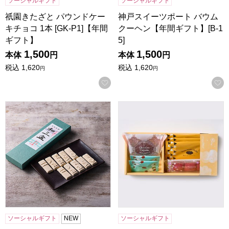
ソーシャルギフト
ソーシャルギフト
祇園きたざと パウンドケー
神戸スイーツポート バウム
キチョコ 1本 [GK-P1]【年間
クーヘン【年間ギフト】[B-1
ギフト】
5]
1,500
1,500
本体
円
本体
円
税込
1,620
税込
1,620
円
円
お気に入りに登録する
小男鹿本舗 冨士屋 和三盆 長箱【年間ギフト】
チョコトリップ 魅惑のスイーツ
ソーシャルギフト
NEW
ソーシャルギフト