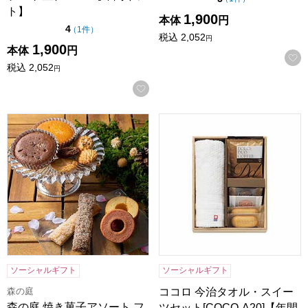
ト】
1,900
本体
円
点（5点満点中）
4
の評価
（
1件
）
税込
2,052
円
1,900
本体
円
税込
2,052
円
お気に入りに登録する
森の庭 焼き菓子アソート フラワーリース 10個入[MRM-02A
ココロ 今治タオル・スイーツセッ
ソーシャルギフト
ソーシャルギフト
森の庭
ココロ 今治タオル・スイー
森の庭 焼き菓子アソート フ
ツセット[COCO-A20]【年間