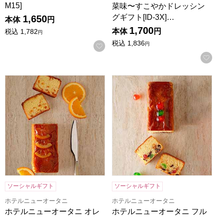
M15]
菜味〜すこやかドレッシン
グギフト[ID-3X]…
1,650
本体
円
1,700
本体
円
税込
1,782
円
税込
1,836
円
お気に入りに登録する
ホテルニューオータニ オレンジケーキ(1本)[O-17]【年間ギ
ホテルニューオータニ フルーツケ
ソーシャルギフト
ソーシャルギフト
ホテルニューオータニ
ホテルニューオータニ
ホテルニューオータニ オレ
ホテルニューオータニ フル