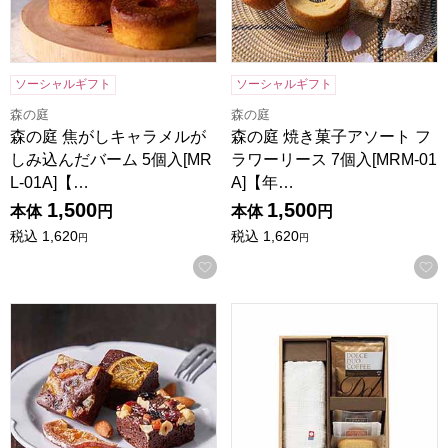
ソーシャルギフト
ソーシャルギフト
森の庭
森の庭
森の庭 焦がしキャラメルが
森の庭 焼き菓子アソート フ
しみ込んだバーム 5個入[MR
ラワーリース 7個入[MRM-01
L-01A]【…
A]【年…
1,500
1,500
本体
円
本体
円
税込
1,620
税込
1,620
円
円
お気に入りに登録する
ホシフルーツ ナッツとドライフルーツの贅沢ブラウニー 3個[H
ココロ 今治タオル・スイーツセッ