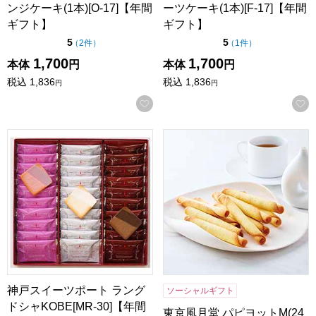
ンジケーキ(1本)[O-17]【年間
ーツケーキ(1本)[F-17]【年間
ギフト】
ギフト】
点（5点満点中）
点（5点満点中）
5
5
の評価
の評価
（
2件
）
（
1件
）
1,700
1,700
本体
円
本体
円
税込
1,836
税込
1,836
円
円
お気に入りに登録する
神戸スイーツポート ラングドシャKOBE[MR-30]【年間ギフ
東京風月堂 パピヨットM(24本
神戸スイーツポート ラング
ソーシャルギフト
ドシャKOBE[MR-30]【年間
東京風月堂 パピヨットM(24