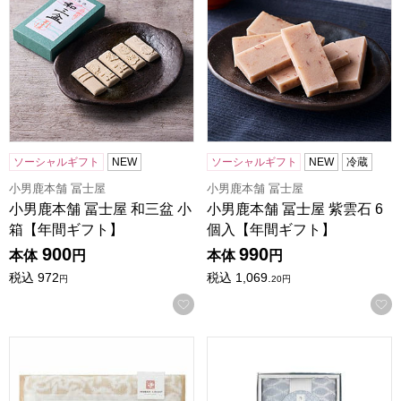
ソーシャルギフト
NEW
ソーシャルギフト
NEW
冷蔵
小男鹿本舗 冨士屋
小男鹿本舗 冨士屋
小男鹿本舗 冨士屋 和三盆 小
小男鹿本舗 冨士屋 紫雲石 6
箱【年間ギフト】
個入【年間ギフト】
900
990
本体
円
本体
円
税込
972
税込
1,069.
円
20
円
お気に入りに登録する
今治謹製 紋織タオルギフト[IM7710]【贈りものカタログ】
昭和西川 今治輪奈織紋タオルギ