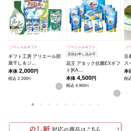
ソーシャルギフト
ソーシャルギフト
ソ
店頭お申し込み可
ギフト工房 アリエール部
京
屋干し＆ジ…
ス
花王 アタック抗菌EXギフ
ト[KA…
2,000
本体
円
本
4,500
本体
円
税込
2,200
税
円
税込
4,950
お気に入りに登録する
円
お気