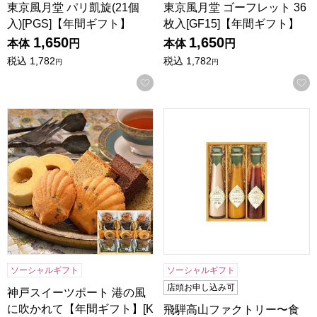
東京風月堂 パリ凱旋(21個
東京風月堂 ゴーフレット 36
入)[PGS]【年間ギフト】
枚入[GF15]【年間ギフト】
1,650
1,650
本体
円
本体
円
税込
1,782
税込
1,782
円
円
お気に入りに登録する
神戸スイーツポート 港の風に吹かれて【年間ギフト】[KM15]
飛騨高山ファクトリー〜食菜味
ソーシャルギフト
ソーシャルギフト
店頭お申し込み可
神戸スイーツポート 港の風
に吹かれて【年間ギフト】[K
飛騨高山ファクトリー〜食