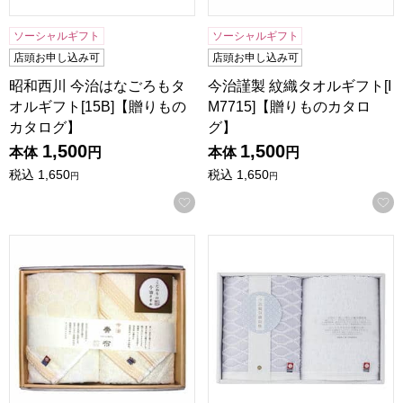
ソーシャルギフト
ソーシャルギフト
店頭お申し込み可
店頭お申し込み可
昭和西川 今治はなごろもタ
今治謹製 紋織タオルギフト[I
オルギフト[15B]【贈りもの
M7715]【贈りものカタロ
カタログ】
グ】
1,500
1,500
本体
円
本体
円
税込
1,650
税込
1,650
円
円
お気に入りに登録する
昭和西川 今治奏布タオルギフト[15BE]【贈りものカタログ】
昭和西川 今治輪奈織紋タオルギ