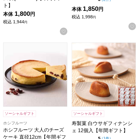
ト】
1,850
本体
円
1,800
本体
円
税込
1,998
円
税込
1,944
円
お気に入りに登録する
ホシフルーツ 大人のチーズケーキ 直径12cm【年間ギフト】
寿製菓 白ウサギフィナンシェ 
ソーシャルギフト
ソーシャルギフト
ホシフルーツ
寿製菓 白ウサギフィナンシ
ホシフルーツ 大人のチーズ
ェ 12個入【年間ギフト】
ケーキ 直径12cm【年間ギフ
点（5点満点中）
5
の評価
（
1件
）