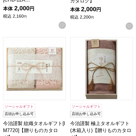
カタログ】
2,000
2,000
本体
円
本体
円
税込
2,160
税込
2,200
円
円
お気に入りに登録する
今治謹製 紋織タオルギフト[IM7720]【贈りものカタログ】
今治謹製 極上タオルギフト(
ソーシャルギフト
ソーシャルギフト
店頭お申し込み可
店頭お申し込み可
今治謹製 紋織タオルギフト[I
今治謹製 極上タオルギフト
M7720]【贈りものカタロ
(木箱入り)【贈りものカタロ