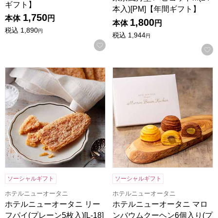
ギフト】
本入)[PM]【年間ギフト】
1,750
本体
円
1,800
本体
円
税込
1,890
円
税込
1,944
円
お気に入りに登録する
ホテルニューオータニ リーフパイ(プレーン5枚入)[L-18]【
ホテルニューオータニ マロンバ
ソーシャルギフト
ソーシャルギフト
ホテルニューオータニ
ホテルニューオータニ
ホテルニューオータニ リー
ホテルニューオータニ マロ
フパイ(プレーン5枚入)[L-18]
ンバウムクーヘン6個入り(プ