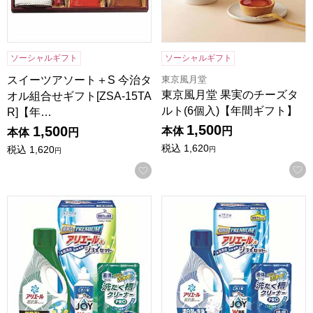
ソーシャルギフト
ソーシャルギフト
東京風月堂
スイーツアソート＋S 今治タ
東京風月堂 果実のチーズタ
オル組合せギフト[ZSA-15TA
ルト(6個入)【年間ギフト】
R]【年…
1,500
1,500
本体
円
本体
円
税込
1,620
税込
1,620
円
円
お気に入りに登録する
ギフト工房 アリエール部屋干し＆ジョイセット[HAJ-15D]
ギフト工房 アリエール＆ジョイセ