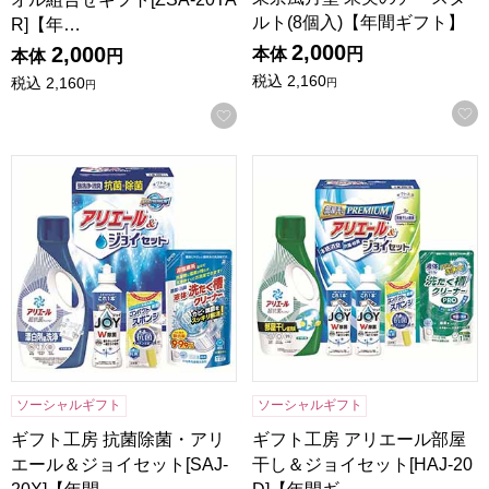
ルト(8個入)【年間ギフト】
R]【年…
2,000
2,000
本体
円
本体
円
税込
2,160
税込
2,160
円
円
お気に入りに登録する
ギフト工房 抗菌除菌・アリエール＆ジョイセット[SAJ-20X
ギフト工房 アリエール部屋干し
ソーシャルギフト
ソーシャルギフト
ギフト工房 抗菌除菌・アリ
ギフト工房 アリエール部屋
エール＆ジョイセット[SAJ-
干し＆ジョイセット[HAJ-20