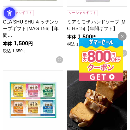
ソーシャルギフト
ソーシャルギフト
CLA SHU SHU キッチンソ
ミアミモザ ハンドソープ [M
ープギフト [MAG-156]【年
C-HS15]【年間ギフト】
間…
1,500
本体
円
1,500
本体
円
税込
1,650
円
税込
1,650
円
お気に入りに登録する
バスクリン きき湯セット [KKY-15D]【年間ギフト】
祇園きたざと パウンドケーキキャ