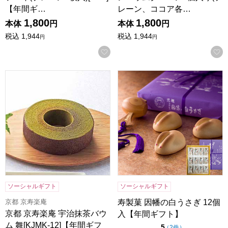
【年間ギ…
レーン、ココア各…
1,800
1,800
本体
円
本体
円
税込
1,944
税込
1,944
円
円
お気に入りに登録する
京都 京寿楽庵 宇治抹茶バウム 舞[KJMK-12]【年間ギフト】
寿製菓 因幡の白うさぎ 12個
ソーシャルギフト
ソーシャルギフト
京都 京寿楽庵
寿製菓 因幡の白うさぎ 12個
京都 京寿楽庵 宇治抹茶バウ
入【年間ギフト】
ム 舞[KJMK-12]【年間ギフ
点（5点満点中）
5
の評価
（
2件
）