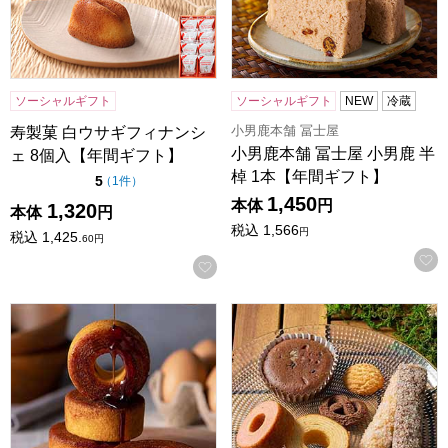
ソーシャルギフト
ソーシャルギフト
NEW
冷蔵
小男鹿本舗 冨士屋
寿製菓 白ウサギフィナンシ
小男鹿本舗 冨士屋 小男鹿 半
ェ 8個入【年間ギフト】
棹 1本【年間ギフト】
点（5点満点中）
5
の評価
（
1件
）
1,450
本体
円
1,320
本体
円
税込
1,566
円
税込
1,425.
60
円
お気に入りに登録する
森の庭 焦がしキャラメルがしみ込んだバーム 5個入[MRL-01
森の庭 焼き菓子アソート フラワ