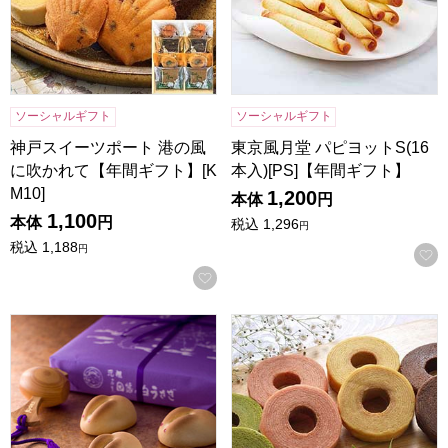
ソーシャルギフト
ソーシャルギフト
神戸スイーツポート 港の風
東京風月堂 パピヨットS(16
に吹かれて【年間ギフト】[K
本入)[PS]【年間ギフト】
M10]
1,200
本体
円
1,100
本体
円
税込
1,296
円
税込
1,188
円
お気に入りに登録する
寿製菓 因幡の白うさぎ 8個入【年間ギフト】
神戸スイーツポート KOBE彩BA