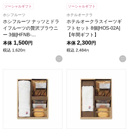
ソーシャルギフト
ソーシャルギフト
ホシフルーツ
ホテルオークラ
ホシフルーツ ナッツとドラ
ホテルオークラスイーツギ
イフルーツの贅沢ブラウニ
フトセット 8個[HOS-02A]
ー 3個[HFNB-…
【年間ギフト】
1,500
2,300
本体
円
本体
円
税込
1,620
税込
2,484
円
円
お気に入りに登録する
ココロ 今治タオル・スイーツセット[COCO-A20]【年間ギフ
ココロ 今治タオル・スイーツセッ