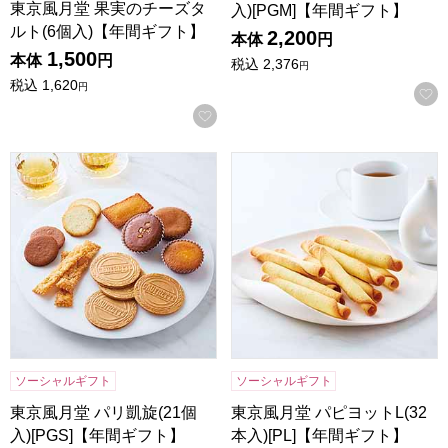
東京風月堂 果実のチーズタ
入)[PGM]【年間ギフト】
ルト(6個入)【年間ギフト】
2,200
本体
円
1,500
本体
円
税込
2,376
円
税込
1,620
円
お気に入りに登録する
東京風月堂 パリ凱旋(21個入)[PGS]【年間ギフト】
東京風月堂 パピヨットL(32本
ソーシャルギフト
ソーシャルギフト
東京風月堂 パリ凱旋(21個
東京風月堂 パピヨットL(32
入)[PGS]【年間ギフト】
本入)[PL]【年間ギフト】