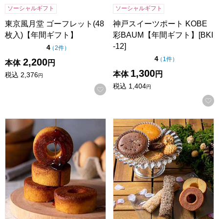
ソーシャルギフト
ソーシャルギフト
東京風月堂 ゴーフレット(48
神戸スイーツポート KOBE
枚入)【年間ギフト】
彩BAUM【年間ギフト】[BKI
-12]
点（5点満点中）
4
の評価
（
2件
）
点（5点満点中）
4
の評価
（
1件
）
2,200
本体
円
1,300
本体
円
税込
2,376
円
税込
1,404
円
お気に入りに登録する
森の庭 焦がしキャラメルがしみ込んだバーム 5個入[MRL-01
森の庭 焼き菓子アソート 芽吹き