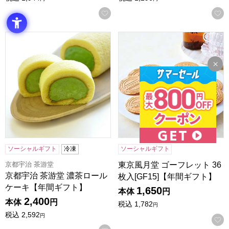
お気に入りに登録する
京都宇治 茶游堂 濃茶ロールケーキ【年間ギフト】
東京風月堂 ゴーフレット 36枚
ソーシャルギフト
冷凍
ソーシャルギフト
京都宇治 茶游堂
東京風月堂 ゴーフレット 36
京都宇治 茶游堂 濃茶ロール
枚入[GF15]【年間ギフト】
ケーキ【年間ギフト】
1,650
本体
円
2,400
本体
円
税込
1,782
円
税込
2,592
円