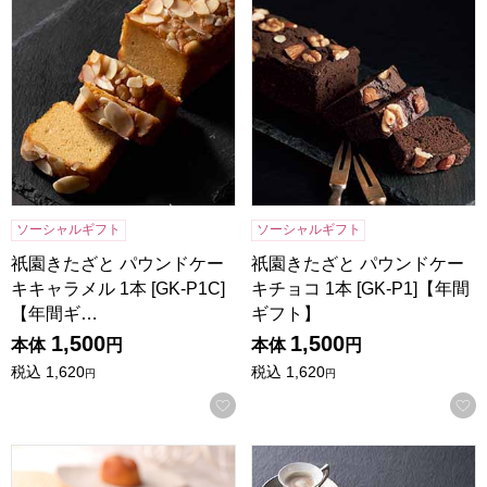
ソーシャルギフト
ソーシャルギフト
祇園きたざと パウンドケー
祇園きたざと パウンドケー
キキャラメル 1本 [GK-P1C]
キチョコ 1本 [GK-P1]【年間
【年間ギ…
ギフト】
1,500
1,500
本体
円
本体
円
税込
1,620
税込
1,620
円
円
お気に入りに登録する
寿製菓 白ウサギフィナンシェ 16個入【年間ギフト】
ロイヤルスイートセレクショ