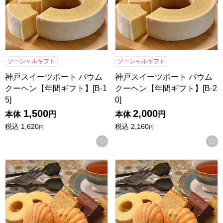
ソーシャルギフト
ソーシャルギフト
神戸スイーツポート バウム
神戸スイーツポート バウム
クーヘン【年間ギフト】[B-1
クーヘン【年間ギフト】[B-2
5]
0]
1,500
2,000
本体
円
本体
円
税込
1,620
税込
2,160
円
円
お気に入りに登録する
神戸スイーツポート 港の風に吹かれて【年間ギフト】[KM10]
神戸スイーツポート 港の風に吹