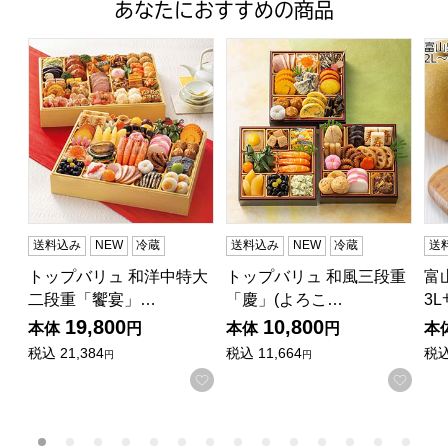
あなたにおすすめの商品
トップバリュ 和洋中特大二段重「饗宴」(きょうえん)【4
トップバリュ 和風三段重「慶」
富山
送料込み
NEW
冷蔵
送料込み
NEW
冷蔵
送
トップバリュ 和洋中特大
トップバリュ 和風三段重
富
二段重「饗宴」…
「慶」(よろこ…
3
19,800
10,800
本体
円
本体
円
本
税込
21,384
税込
11,664
税
円
円
お気に入りに登録する
お気