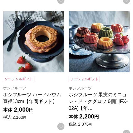
ホシフルーツ ハードバウム 直径13cm【年間ギフト】
ホシフルーツ 果実のミニョン・ド
ソーシャルギフト
ソーシャルギフト
ホシフルーツ
ホシフルーツ
ホシフルーツ ハードバウム
ホシフルーツ 果実のミニョ
直径13cm【年間ギフト】
ン・ド・クグロフ 6個[HFX-
02A]【年…
2,000
本体
円
2,200
本体
円
税込
2,160
円
税込
2,376
円
お気に入りに登録する