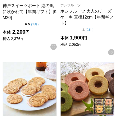
ホシフルーツ
神戸スイーツポート 港の風
ホシフルーツ 大人のチーズ
に吹かれて【年間ギフト】[K
ケーキ 直径12cm【年間ギフ
M20]
ト】
点（5点満点中）
4.5
の評価
（
2件
）
点（5点満点中）
4
の評価
（
1件
）
2,200
本体
円
1,900
本体
円
税込
2,376
円
税込
2,052
円
お気に入りに登録する
東京風月堂 ゴーフレット(48枚入)【年間ギフト】
神戸スイーツポート KOBE彩BA