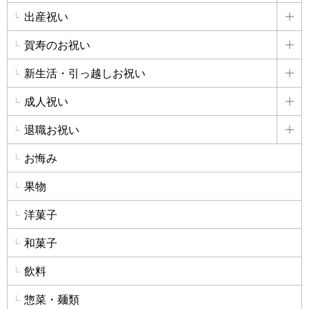
出産祝い
詳
賀寿のお祝い
詳
新生活・引っ越しお祝い
詳
成人祝い
詳
退職お祝い
詳
お悔み
果物
洋菓子
和菓子
飲料
惣菜・麺類