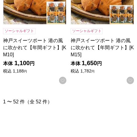
ソーシャルギフト
ソーシャルギフト
神戸スイーツポート 港の風
神戸スイーツポート 港の風
に吹かれて【年間ギフト】[K
に吹かれて【年間ギフト】[K
M10]
M15]
1,100
1,650
本体
円
本体
円
税込
1,188
税込
1,782
円
円
お気に入りに登録する
1 〜 52 件（全 52 件）