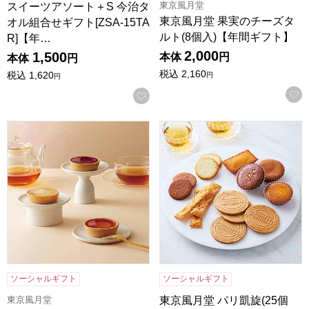
東京風月堂
スイーツアソート＋S 今治タ
東京風月堂 果実のチーズタ
オル組合せギフト[ZSA-15TA
ルト(8個入)【年間ギフト】
R]【年…
2,000
1,500
本体
円
本体
円
税込
2,160
税込
1,620
円
円
お気に入りに登録する
東京風月堂 果実のチーズタルト(6個入)【年間ギフト】
東京風月堂 パリ凱旋(25個入)
ソーシャルギフト
ソーシャルギフト
東京風月堂
東京風月堂 パリ凱旋(25個