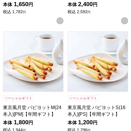
1,650
2,400
本体
円
本体
円
税込
1,782
税込
2,592
円
円
お気に入りに登録する
東京風月堂 パピヨットM(24本入)[PM]【年間ギフト】
東京風月堂 パピヨットS(16本
ソーシャルギフト
ソーシャルギフト
東京風月堂 パピヨットM(24
東京風月堂 パピヨットS(16
本入)[PM]【年間ギフト】
本入)[PS]【年間ギフト】
1,800
1,200
本体
円
本体
円
税込
1,944
税込
1,296
円
円