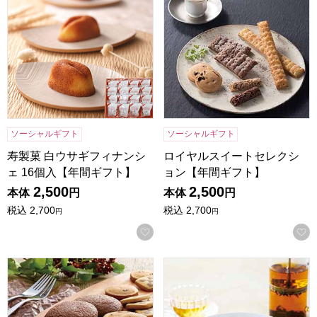
ソーシャルギフト
ソーシャルギフト
寿製菓 白ウサギフィナンシ
ロイヤルスイートセレクシ
ェ 16個入【年間ギフト】
ョン【年間ギフト】
2,500
2,500
本体
円
本体
円
税込
2,700
税込
2,700
円
円
お気に入りに登録する
スイーツセット【年間ギフト】
東京風月堂 マロングラッセ(8個