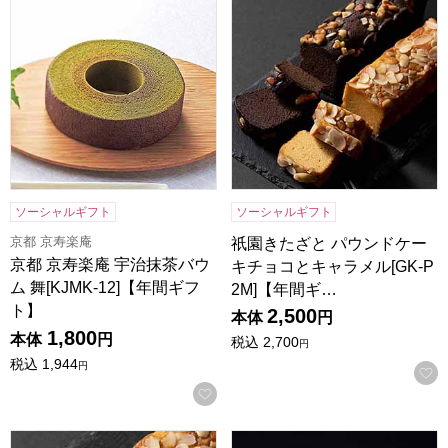
ソーシャルギフト
ソーシャルギフト
京都 京寿楽庵
祇園きたざと パウンドケー
京都 京寿楽庵 宇治抹茶バウ
キチョコとキャラメル[GK-P
ム 舞[KJMK-12]【年間ギフ
2M]【年間ギ…
ト】
2,500
本体
円
1,800
本体
円
税込
2,700
円
税込
1,944
円
お気に入りに登録する
祇園きたざと パウンドケーキキャラメル 1本 [GK-P1C]【年
祇園きたざと パウンドケーキチョ