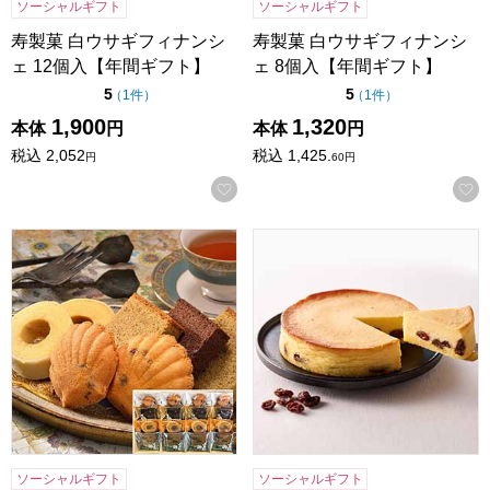
ソーシャルギフト
ソーシャルギフト
寿製菓 白ウサギフィナンシ
寿製菓 白ウサギフィナンシ
ェ 12個入【年間ギフト】
ェ 8個入【年間ギフト】
点（5点満点中）
点（5点満点中）
5
5
の評価
の評価
（
1件
）
（
1件
）
1,900
1,320
本体
円
本体
円
税込
2,052
税込
1,425.
円
60
円
お気に入りに登録する
神戸スイーツポート 港の風に吹かれて【年間ギフト】[KM20]
ホシフルーツ 大人のチーズケー
ソーシャルギフト
ソーシャルギフト