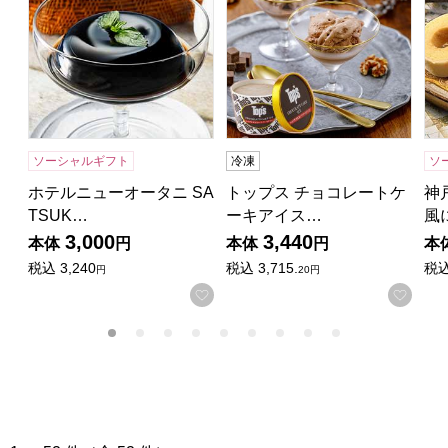
ソーシャルギフト
冷凍
ソ
ホテルニューオータニ SA
トップス チョコレートケ
神
TSUK…
ーキアイス…
風
3,000
3,440
本体
円
本体
円
本
税込
3,240
税込
3,715.
税
円
20円
お気に入りに登録する
お気