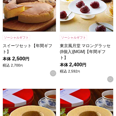
ソーシャルギフト
ソーシャルギフト
スイーツセット【年間ギフ
東京風月堂 マロングラッセ
ト】
(8個入)[MGM]【年間ギフ
ト】
2,500
本体
円
2,400
本体
円
税込
2,700
円
税込
2,592
円
お気に入りに登録する
神戸スイーツポート バウムクーヘン【年間ギフト】[B-15]
神戸スイーツポート バウムクー