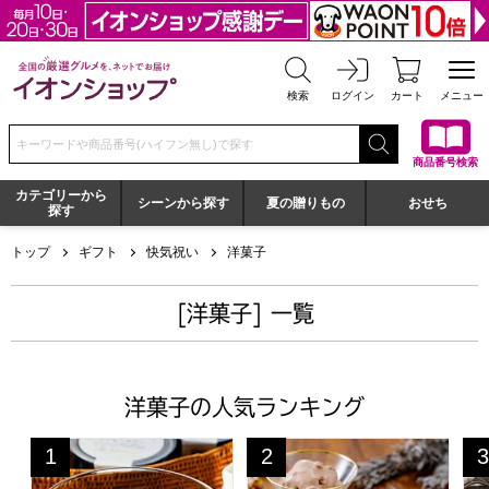
全国の厳選グルメを、ネットでお届け イオンショップ
検索
ログイン
カート
メニュー
検索キーワードまたは商品番号を入力してください
商品番号検索
カテゴリーから
シーンから探す
夏の贈りもの
おせち
探す
トップ
ギフト
快気祝い
洋菓子
[洋菓子] 一覧
洋菓子の人気ランキング
ホテルニューオータニ SATSUKI コーヒーゼリー 6個入[OC
トップス チョコレートケーキア
神
1
2
3
位
位
位