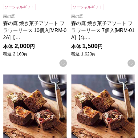
ソーシャルギフト
ソーシャルギフト
森の庭
森の庭
森の庭 焼き菓子アソート フ
森の庭 焼き菓子アソート フ
ラワーリース 10個入[MRM-0
ラワーリース 7個入[MRM-01
2A]【…
A]【年…
2,000
1,500
本体
円
本体
円
税込
2,160
税込
1,620
円
円
お気に入りに登録する
ホシフルーツ ナッツとドライフルーツの贅沢ブラウニー 9個[H
ホシフルーツ ナッツとドライフ