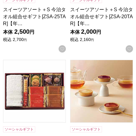
スイーツアソート＋S 今治タ
スイーツアソート＋S 今治タ
オル組合せギフト[ZSA-25TA
オル組合せギフト[ZSA-20TA
R]【年…
R]【年…
2,500
2,000
本体
円
本体
円
税込
2,700
税込
2,160
円
円
お気に入りに登録する
スイーツアソート＋S 今治タオル組合せギフト[ZSA-15TAR
東京風月堂 果実のチーズタルト
ソーシャルギフト
ソーシャルギフト