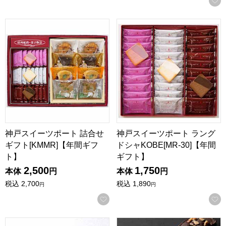
神戸スイーツポート 詰合せギフト[KMMR]【年間ギフト】
神戸スイーツポート ラングドシャ
神戸スイーツポート 詰合せ
神戸スイーツポート ラング
ギフト[KMMR]【年間ギフ
ドシャKOBE[MR-30]【年間
ト】
ギフト】
2,500
1,750
本体
円
本体
円
税込
2,700
税込
1,890
円
円
お気に入りに登録する
京都 京寿楽庵 宇治抹茶バウム 舞[KJMK-12]【年間ギフト】
祇園きたざと パウンドケーキチ