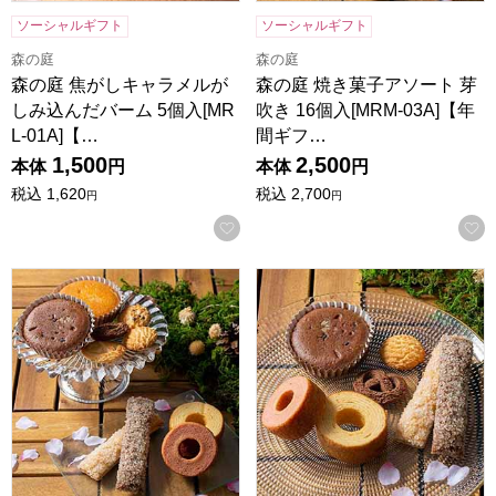
ソーシャルギフト
ソーシャルギフト
森の庭
森の庭
森の庭 焦がしキャラメルが
森の庭 焼き菓子アソート 芽
しみ込んだバーム 5個入[MR
吹き 16個入[MRM-03A]【年
L-01A]【…
間ギフ…
1,500
2,500
本体
円
本体
円
税込
1,620
税込
2,700
円
円
お気に入りに登録する
森の庭 焼き菓子アソート フラワーリース 10個入[MRM-02A
森の庭 焼き菓子アソート フラワ