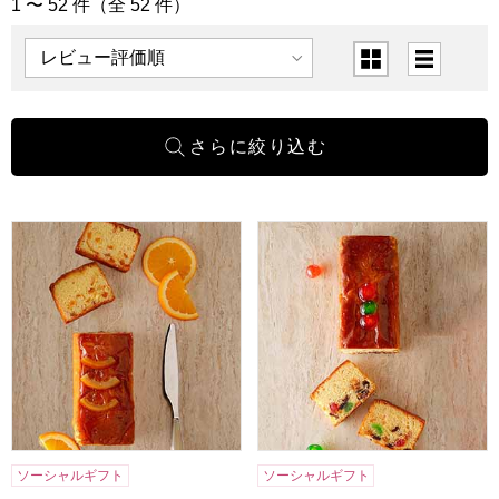
1 〜 52 件（全 52 件）
「洋菓子」の商品一覧
表示順
表示切替
ホテルニューオータニ オレンジケーキ(1本)[O-17]【年間ギ
ホテルニューオータニ フルーツケ
ソーシャルギフト
ソーシャルギフト