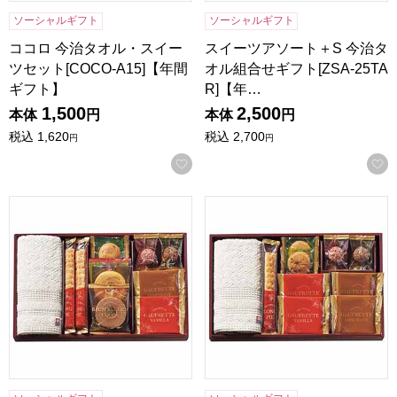
ソーシャルギフト
ソーシャルギフト
ココロ 今治タオル・スイー
スイーツアソート＋S 今治タ
ツセット[COCO-A15]【年間
オル組合せギフト[ZSA-25TA
ギフト】
R]【年…
1,500
2,500
本体
円
本体
円
税込
1,620
税込
2,700
円
円
お気に入りに登録する
スイーツアソート＋S 今治タオル組合せギフト[ZSA-20TAR
スイーツアソート＋S 今治タオル