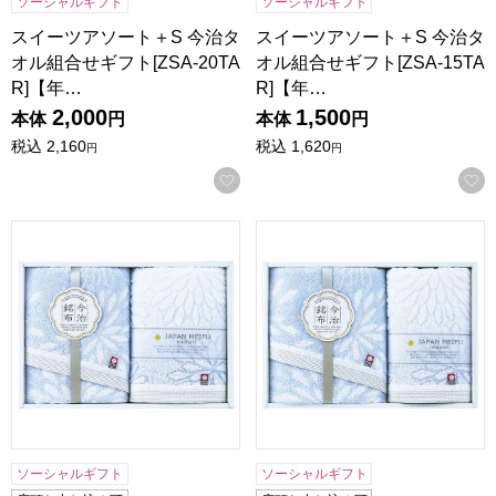
ソーシャルギフト
ソーシャルギフト
スイーツアソート＋S 今治タ
スイーツアソート＋S 今治タ
オル組合せギフト[ZSA-20TA
オル組合せギフト[ZSA-15TA
R]【年…
R]【年…
2,000
1,500
本体
円
本体
円
税込
2,160
税込
1,620
円
円
お気に入りに登録する
昭和西川 今治はなごろもタオルギフト[20B]【贈りものカタ
昭和西川 今治はなごろもタオル
ソーシャルギフト
ソーシャルギフト