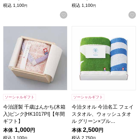
税込
1,100
税込
1,100
円
円
お気に入りに登録する
今治謹製 千歳はんかち(木箱入)ピンク[HK1017PI]【年間ギフ
今治タオル 今治名工 フェイスタ
ソーシャルギフト
ソーシャルギフト
今治謹製 千歳はんかち(木箱
今治タオル 今治名工 フェイ
入)ピンク[HK1017PI]【年間
スタオル、ウォッシュタオ
ギフト】
ル グリーン×ブル…
1,000
2,500
本体
円
本体
円
税込
1,100
税込
2,750
円
円