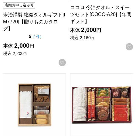
店頭お申し込み可
ココロ 今治タオル・スイー
ツセット[COCO-A20]【年間
今治謹製 紋織タオルギフト[I
ギフト】
M7720]【贈りものカタロ
グ】
2,000
本体
円
点（5点満点中）
5
の評価
（
1件
）
税込
2,160
円
2,000
本体
円
税込
2,200
円
お気に入りに登録する
ココロ 今治タオル・スイーツセット[COCO-A15]【年間ギフ
スイーツアソート＋S 今治タオル