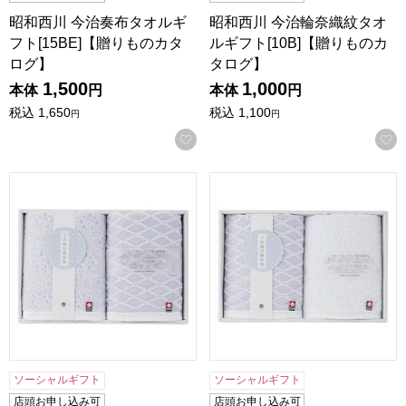
昭和西川 今治奏布タオルギ
昭和西川 今治輪奈織紋タオ
フト[15BE]【贈りものカタ
ルギフト[10B]【贈りものカ
ログ】
タログ】
1,500
1,000
本体
円
本体
円
税込
1,650
税込
1,100
円
円
お気に入りに登録する
昭和西川 今治輪奈織紋タオルギフト[20B]【贈りものカタロ
昭和西川 今治輪奈織紋タオルギ
ソーシャルギフト
ソーシャルギフト
店頭お申し込み可
店頭お申し込み可