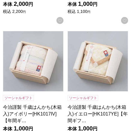
2,000
1,000
本体
円
本体
円
税込
2,200
税込
1,100
円
円
お気に入りに登録する
今治謹製 千歳はんかち(木箱入)アイボリー[HK1017IV]【年
今治謹製 千歳はんかち(木箱入)
ソーシャルギフト
ソーシャルギフト
今治謹製 千歳はんかち(木箱
今治謹製 千歳はんかち(木箱
入)アイボリー[HK1017IV]
入)イエロー[HK1017YE]【年
【年間ギ…
間ギフ…
1,000
1,000
本体
円
本体
円