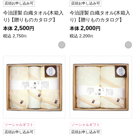
店頭お申し込み可
店頭お申し込み可
今治謹製 白織タオル(木箱入
今治謹製 白織タオル(木箱入
り)【贈りものカタログ】
り)【贈りものカタログ】
2,500
2,000
本体
円
本体
円
税込
2,750
税込
2,200
円
円
お気に入りに登録する
昭和西川 今治奏布タオルギフト[25BE]【贈りものカタログ】
昭和西川 今治奏布タオルギフト
ソーシャルギフト
ソーシャルギフト
店頭お申し込み可
店頭お申し込み可