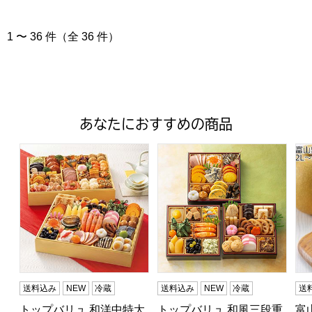
1 〜 36 件（全 36 件）
あなたにおすすめの商品
トップバリュ 和洋中特大二段重「饗宴」(きょうえん)【4
トップバリュ 和風三段重「慶」
富山
送料込み
NEW
冷蔵
送料込み
NEW
冷蔵
送
トップバリュ 和洋中特大
トップバリュ 和風三段重
富