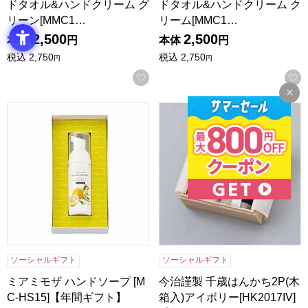
ドタオル&ハンドクリーム グ
ドタオル&ハンドクリーム ク
リーン[MMC1…
リーム[MMC1…
2,500
2,500
本体
円
本体
円
税込
2,750
税込
2,750
円
円
お気に入りに登録する
ミアミモザ ハンドソープ [MC-HS15]【年間ギフト】
今治謹製 千歳はんかち2P(木箱
ソーシャルギフト
ソーシャルギフト
ミアミモザ ハンドソープ [M
今治謹製 千歳はんかち2P(木
C-HS15]【年間ギフト】
箱入)アイボリー[HK2017IV]