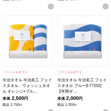
お気に入りに登録する
今治タオル 今治名工 フェイスタオル、ウォッシュタオル オレンジ
今治タオル 今治名工 フェイスタ
ソーシャルギフト
ソーシャルギフト
今治タオル 今治名工 フェイ
今治タオル 今治名工 フェイ
スタオル、ウォッシュタオ
スタオル ブルー[I-77202]
ル オレンジ×ブル…
【年間ギ…
2,500
2,000
本体
円
本体
円
税込
2,750
税込
2,200
円
円