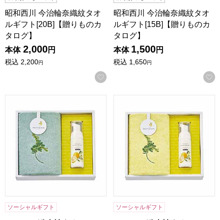
昭和西川 今治輪奈織紋タオ
昭和西川 今治輪奈織紋タオ
ルギフト[20B]【贈りものカ
ルギフト[15B]【贈りものカ
タログ】
タログ】
2,000
1,500
本体
円
本体
円
税込
2,200
税込
1,650
円
円
お気に入りに登録する
ミアミモザ 今治タオルハンドタオル&ハンドソープ グリーン[M
ミアミモザ 今治タオルハンドタ
ソーシャルギフト
ソーシャルギフト