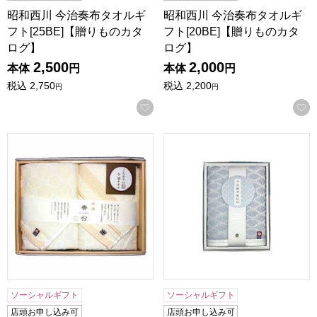
昭和西川 今治奏布タオルギ
昭和西川 今治奏布タオルギ
フト[25BE]【贈りものカタ
フト[20BE]【贈りものカタ
ログ】
ログ】
2,500
2,000
本体
円
本体
円
税込
2,750
税込
2,200
円
円
お気に入りに登録する
昭和西川 今治奏布タオルギフト[15BE]【贈りものカタログ】
昭和西川 今治輪奈織紋タオルギ
ソーシャルギフト
ソーシャルギフト
店頭お申し込み可
店頭お申し込み可