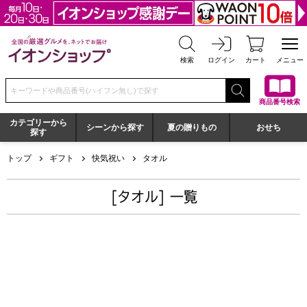
全国の厳選グルメを、ネットでお届け イオンショップ
検索
ログイン
カート
メニュー
検索キーワードまたは商品番号を入力してください
商品番号検索
カテゴリーから
シーンから探す
夏の贈りもの
おせち
探す
トップ
ギフト
快気祝い
タオル
[タオル] 一覧