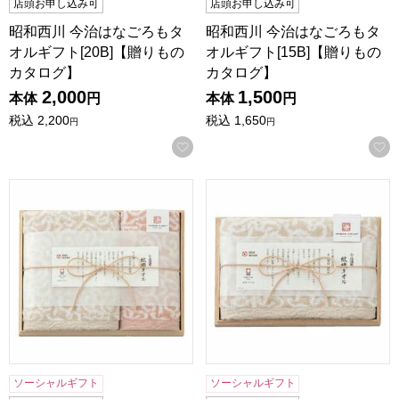
店頭お申し込み可
店頭お申し込み可
昭和西川 今治はなごろもタ
昭和西川 今治はなごろもタ
オルギフト[20B]【贈りもの
オルギフト[15B]【贈りもの
カタログ】
カタログ】
2,000
1,500
本体
円
本体
円
税込
2,200
税込
1,650
円
円
お気に入りに登録する
今治謹製 紋織タオルギフト[IM7715]【贈りものカタログ】
今治謹製 紋織タオルギフト[IM
ソーシャルギフト
ソーシャルギフト