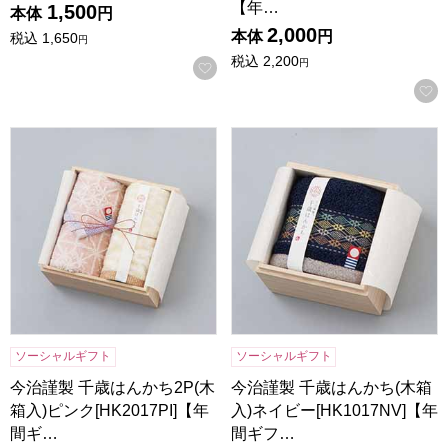
【年…
1,500
本体
円
2,000
本体
円
税込
1,650
円
税込
2,200
円
お気に入りに登録する
今治謹製 千歳はんかち2P(木箱入)ピンク[HK2017PI]【年間
今治謹製 千歳はんかち(木箱入)
ソーシャルギフト
ソーシャルギフト
今治謹製 千歳はんかち2P(木
今治謹製 千歳はんかち(木箱
箱入)ピンク[HK2017PI]【年
入)ネイビー[HK1017NV]【年
間ギ…
間ギフ…