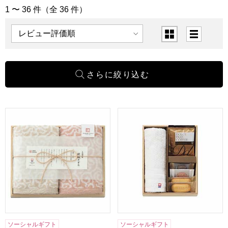
1 〜 36 件（全 36 件）
「タオル」の商品一覧
表示順
表示切替
今治謹製 紋織タオルギフト[IM7720]【贈りものカタログ】
ココロ 今治タオル・スイーツセッ
ソーシャルギフト
ソーシャルギフト