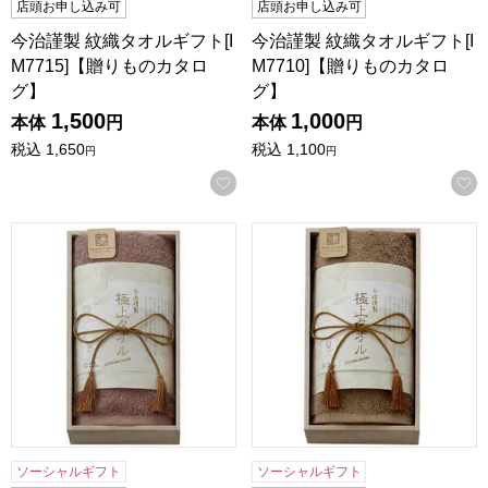
店頭お申し込み可
店頭お申し込み可
今治謹製 紋織タオルギフト[I
今治謹製 紋織タオルギフト[I
M7715]【贈りものカタロ
M7710]【贈りものカタロ
グ】
グ】
1,500
1,000
本体
円
本体
円
税込
1,650
税込
1,100
円
円
お気に入りに登録する
今治謹製 極上タオルギフト(木箱入り)【贈りものカタログ】
今治謹製 極上タオルギフト(
ソーシャルギフト
ソーシャルギフト