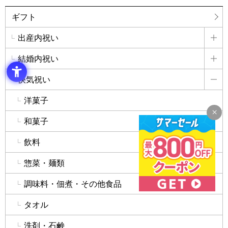
ギフト
出産内祝い
詳
結婚内祝い
詳
快気祝い
詳
洋菓子
和菓子
飲料
惣菜・麺類
調味料・佃煮・その他食品
タオル
洗剤・石鹸