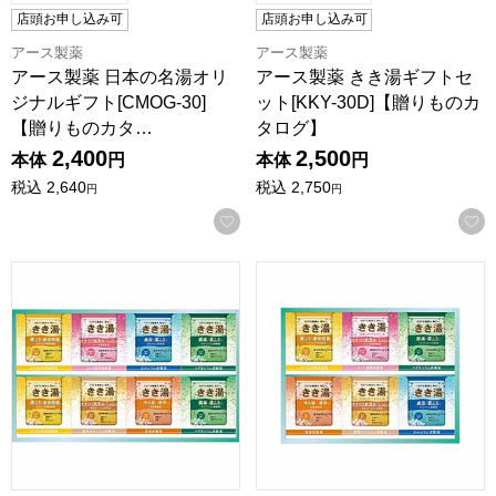
店頭お申し込み可
店頭お申し込み可
アース製薬
アース製薬
アース製薬 日本の名湯オリ
アース製薬 きき湯ギフトセ
ジナルギフト[CMOG-30]
ット[KKY-30D]【贈りものカ
【贈りものカタ…
タログ】
2,400
2,500
本体
円
本体
円
税込
2,640
税込
2,750
円
円
お気に入りに登録する
バスクリン きき湯セット [KKY-20D]【年間ギフト】
バスクリン きき湯セット [KKY