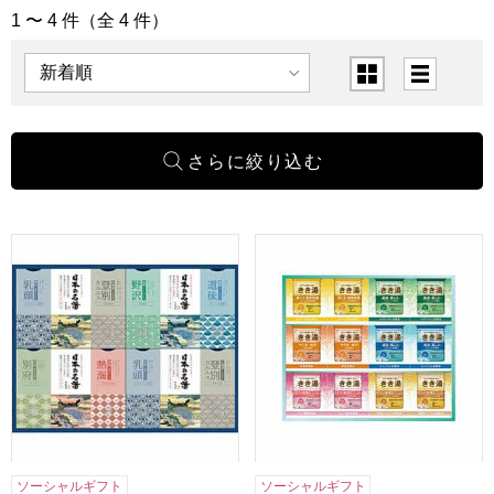
1 〜 4 件（全 4 件）
「バス・ヘルス用品」の商品一覧
表示順
表示切替
アース製薬 日本の名湯オリジナルギフト[CMOG-30]【贈り
アース製薬 きき湯ギフトセット[
ソーシャルギフト
ソーシャルギフト