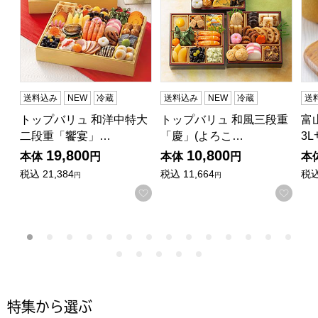
送料込み
NEW
冷蔵
送料込み
NEW
冷蔵
送
トップバリュ 和洋中特大
トップバリュ 和風三段重
富
二段重「饗宴」…
「慶」(よろこ…
3
19,800
10,800
本体
円
本体
円
本
税込
21,384
税込
11,664
税
円
円
お気に入りに登録する
お気
特集から選ぶ