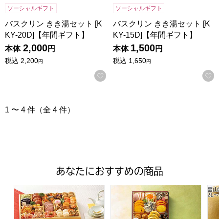
ソーシャルギフト
ソーシャルギフト
バスクリン きき湯セット [K
バスクリン きき湯セット [K
KY-20D]【年間ギフト】
KY-15D]【年間ギフト】
2,000
1,500
本体
円
本体
円
税込
2,200
税込
1,650
円
円
お気に入りに登録する
1 〜 4 件（全 4 件）
あなたにおすすめの商品
トップバリュ 和洋中特大二段重「饗宴」(きょうえん)【4
トップバリュ 和風三段重「慶」
富山