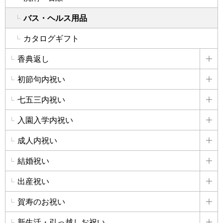
バス・ヘルス用品
カタログギフト
香典返し
詳
初節句内祝い
詳
七五三内祝い
詳
入園入学内祝い
詳
成人内祝い
詳
結婚祝い
詳
出産祝い
詳
賀寿のお祝い
詳
新生活・引っ越しお祝い