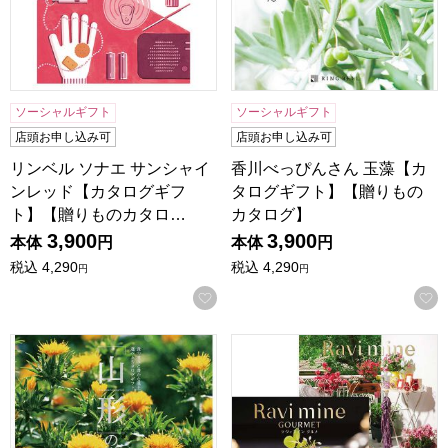
ソーシャルギフト
ソーシャルギフト
店頭お申し込み可
店頭お申し込み可
リンベル ソナエ サンシャイ
香川べっぴんさん 玉藻【カ
ンレッド【カタログギフ
タログギフト】【贈りもの
ト】【贈りものカタロ…
カタログ】
3,900
3,900
本体
円
本体
円
税込
4,290
税込
4,290
円
円
お気に入りに登録する
山形の贈りもの 紅【カタログギフト】【贈りものカタログ】
ラヴィマイン エメラルド＆