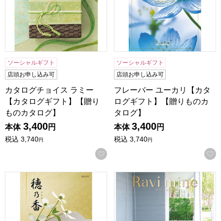
ソーシャルギフト
ソーシャルギフト
店頭お申し込み可
店頭お申し込み可
カタログチョイス ラミー
フレーバー ユーカリ【カタ
【カタログギフト】【贈り
ログギフト】【贈りものカ
ものカタログ】
タログ】
3,400
3,400
本体
円
本体
円
税込
3,740
税込
3,740
円
円
お気に入りに登録する
穂乃香 あおたけ【カタログギフト】【贈りものカタログ】
ラヴィマイン オパール【カ