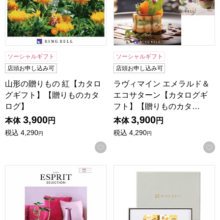
ソーシャルギフト
ソーシャルギフト
店頭お申し込み可
店頭お申し込み可
山形の贈りもの 紅【カタロ
ラヴィマイン エメラルド＆
グギフト】【贈りものカタ
エコサターン【カタログギ
ログ】
フト】【贈りものカタ…
3,900
3,900
本体
円
本体
円
税込
4,290
税込
4,290
円
円
お気に入りに登録する
エスプリ ポップ【カタログギフト】【年間ギフト】
リンベル ソナエ カード サ