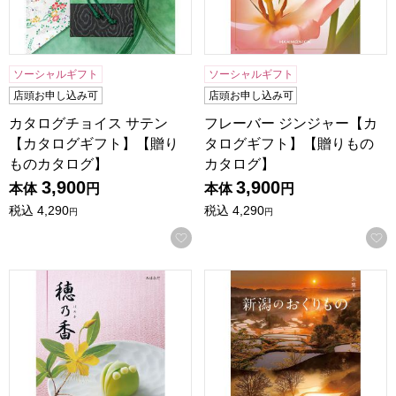
ソーシャルギフト
ソーシャルギフト
店頭お申し込み可
店頭お申し込み可
カタログチョイス サテン
フレーバー ジンジャー【カ
【カタログギフト】【贈り
タログギフト】【贈りもの
ものカタログ】
カタログ】
3,900
3,900
本体
円
本体
円
税込
4,290
税込
4,290
円
円
お気に入りに登録する
穂乃香 みはなだ【カタログギフト】【贈りものカタログ】
新潟のおくりもの 朱鷺(とき