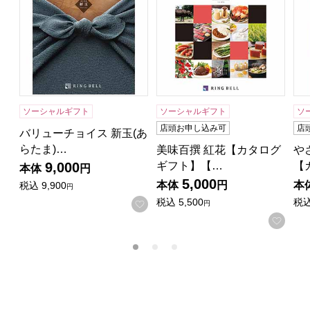
ソーシャルギフト
ソーシャルギフト
ソ
店頭お申し込み可
店
バリューチョイス 新玉(あ
らたま)…
美味百撰 紅花【カタログ
や
ギフト】【…
【
9,000
本体
円
5,000
本体
円
本
税込
9,900
円
税込
5,500
税
お気に入りに登録する
円
お気