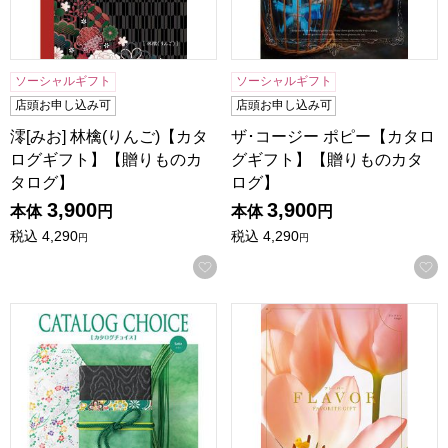
ソーシャルギフト
ソーシャルギフト
店頭お申し込み可
店頭お申し込み可
澪[みお] 林檎(りんご)【カタ
ザ･コージー ポピー【カタロ
ログギフト】【贈りものカ
グギフト】【贈りものカタ
タログ】
ログ】
3,900
3,900
本体
円
本体
円
税込
4,290
税込
4,290
円
円
お気に入りに登録する
カタログチョイス サテン【カタログギフト】【贈りものカタ
フレーバー ジンジャー【カ