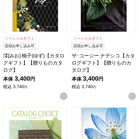
ソーシャルギフト
ソーシャルギフト
店頭お申し込み可
店頭お申し込み可
澪[みお] 柚子(ゆず)【カタロ
ザ･コージー ナデシコ【カタ
グギフト】【贈りものカタ
ログギフト】【贈りものカ
ログ】
タログ】
3,400
3,400
本体
円
本体
円
税込
3,740
税込
3,740
円
円
お気に入りに登録する
カタログチョイス ラミー【カタログギフト】【贈りものカタ
フレーバー ユーカリ【カタロ