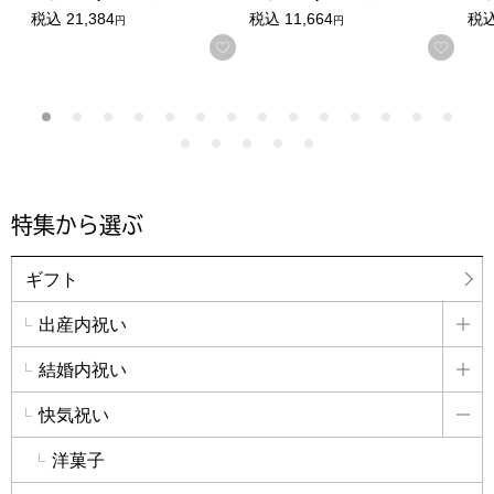
税込
21,384
税込
11,664
税
円
円
お気に入りに登録する
お気
特集から選ぶ
ギフト
出産内祝い
詳
結婚内祝い
詳
快気祝い
詳
洋菓子