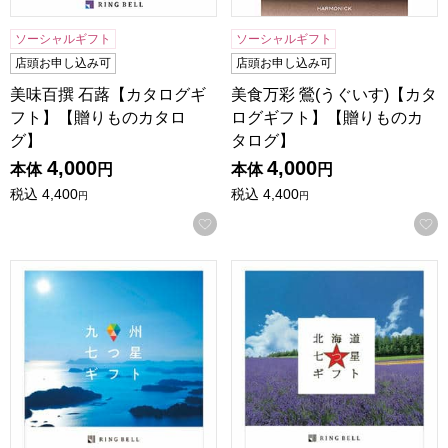
ソーシャルギフト
ソーシャルギフト
店頭お申し込み可
店頭お申し込み可
美味百撰 石蕗【カタログギ
美食万彩 鶯(うぐいす)【カタ
フト】【贈りものカタロ
ログギフト】【贈りものカ
グ】
タログ】
4,000
4,000
本体
円
本体
円
税込
4,400
税込
4,400
円
円
お気に入りに登録する
九州七つ星ギフト ひなた【カタログギフト】【贈りものカタ
北海道七つ星ギフト ピリカ