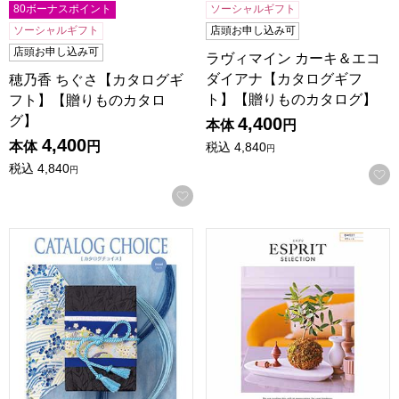
80ボーナスポイント
ソーシャルギフト
ソーシャルギフト
店頭お申し込み可
店頭お申し込み可
ラヴィマイン カーキ＆エコ
ダイアナ【カタログギフ
穂乃香 ちぐさ【カタログギ
ト】【贈りものカタログ】
フト】【贈りものカタロ
グ】
4,400
本体
円
4,400
本体
円
税込
4,840
円
税込
4,840
円
お気に入りに登録する
カタログチョイス ブロード【カタログギフト】【贈りものカ
エスプリ スウィート【カタロ