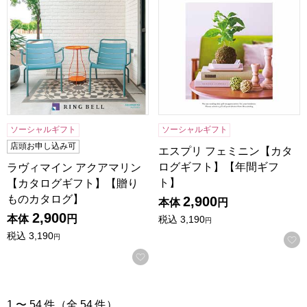
ソーシャルギフト
ソーシャルギフト
店頭お申し込み可
エスプリ フェミニン【カタ
ログギフト】【年間ギフ
ラヴィマイン アクアマリン
ト】
【カタログギフト】【贈り
ものカタログ】
2,900
本体
円
2,900
本体
円
税込
3,190
円
税込
3,190
円
お気に入りに登録する
1 〜 54 件（全 54 件）