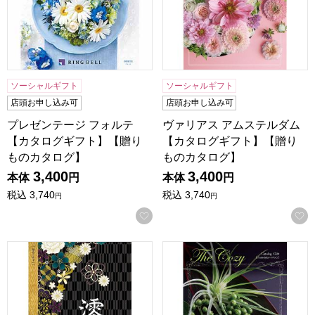
ソーシャルギフト
ソーシャルギフト
店頭お申し込み可
店頭お申し込み可
プレゼンテージ フォルテ
ヴァリアス アムステルダム
【カタログギフト】【贈り
【カタログギフト】【贈り
ものカタログ】
ものカタログ】
3,400
3,400
本体
円
本体
円
税込
3,740
税込
3,740
円
円
お気に入りに登録する
澪[みお] 柚子(ゆず)【カタログギフト】【贈りものカタログ】
ザ･コージー ナデシコ【カタ