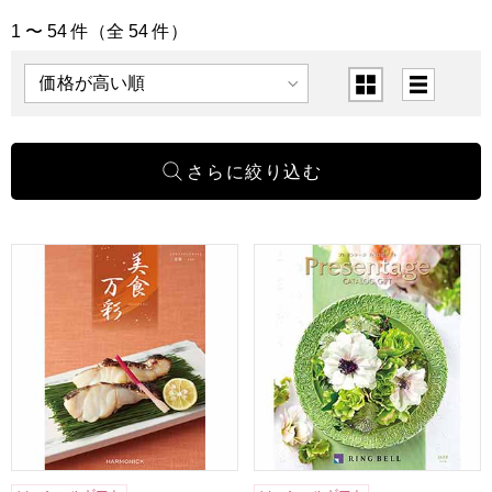
1 〜 54 件（全 54 件）
「カタログギフト」の商品一覧
表示順
表示切替
美食万彩 常磐(ときわ)【カタログギフト】【贈りものカタロ
プレゼンテージ ジャズ【カ