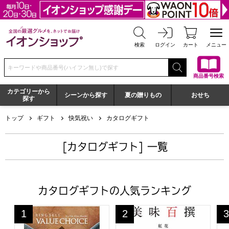
全国の厳選グルメを、ネットでお届け イオンショップ
検索
ログイン
カート
メニュー
検索キーワードまたは商品番号を入力してください
商品番号検索
カテゴリーから
シーンから探す
夏の贈りもの
おせち
探す
トップ
ギフト
快気祝い
カタログギフト
[カタログギフト] 一覧
カタログギフトの人気ランキング
バリューチョイス 新玉(あらたま)【カタログギフト】【年
美味百撰 紅花【カタログギフ
や
1
2
3
位
位
位