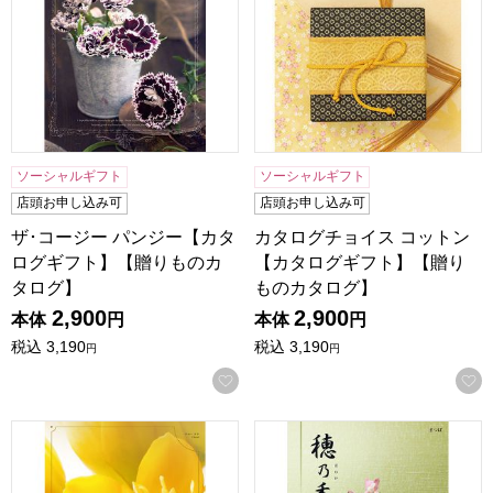
ソーシャルギフト
ソーシャルギフト
店頭お申し込み可
店頭お申し込み可
ザ･コージー パンジー【カタ
カタログチョイス コットン
ログギフト】【贈りものカ
【カタログギフト】【贈り
タログ】
ものカタログ】
2,900
2,900
本体
円
本体
円
税込
3,190
税込
3,190
円
円
お気に入りに登録する
フレーバー フローラル【カタログギフト】【贈りものカタロ
穂乃香 まつば【カタログギフ