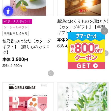
新潟のおくりもの 朱鷺(とき)
70ボーナスポイント
【カタログギフト】【年間
ソーシャルギフト
ギフト】
店頭お申し込み可
3,900
本体
円
穂乃香 みはなだ【カタログ
税込
4,290
ギフト】【贈りものカタロ
円
グ】
3,900
本体
円
税込
4,290
円
お気に入りに登録する
リンベル ソナエ サンシャインレッド【カタログギフト】【
香川べっぴんさん 玉藻【カ