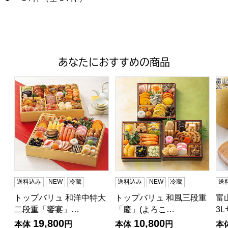
あなたにおすすめの商品
トップバリュ 和洋中特大二段重「饗宴」(きょうえん)【4
トップバリュ 和風三段重「慶」
富山
送料込み
NEW
冷蔵
送料込み
NEW
冷蔵
送
トップバリュ 和洋中特大
トップバリュ 和風三段重
富
二段重「饗宴」…
「慶」(よろこ…
3
19,800
10,800
本体
円
本体
円
本