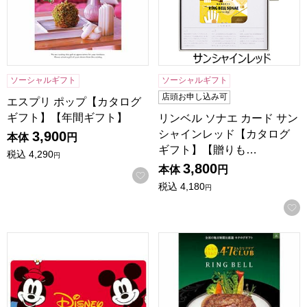
ソーシャルギフト
ソーシャルギフト
店頭お申し込み可
エスプリ ポップ【カタログ
ギフト】【年間ギフト】
リンベル ソナエ カード サン
シャインレッド【カタログ
3,900
本体
円
ギフト】【贈りも…
税込
4,290
円
3,800
本体
円
お気に入りに登録する
税込
4,180
円
ディズニーカタログギフトセレクション カード スマイル【
47CLUB×リンベル 森【カ