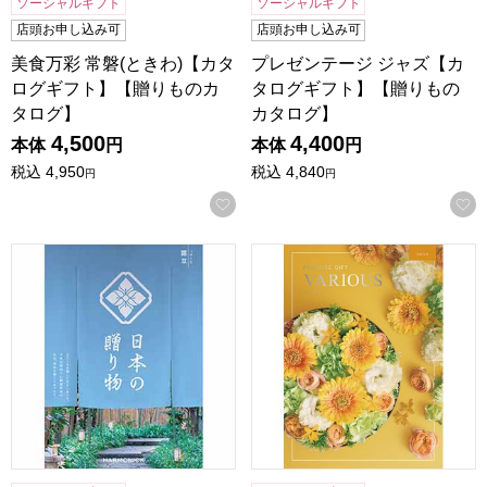
ソーシャルギフト
ソーシャルギフト
店頭お申し込み可
店頭お申し込み可
美食万彩 常磐(ときわ)【カタ
プレゼンテージ ジャズ【カ
ログギフト】【贈りものカ
タログギフト】【贈りもの
タログ】
カタログ】
4,500
4,400
本体
円
本体
円
税込
4,950
税込
4,840
円
円
お気に入りに登録する
日本の贈り物 露草(つゆくさ)【カタログギフト】【贈りもの
ヴァリアス トロント【カタロ