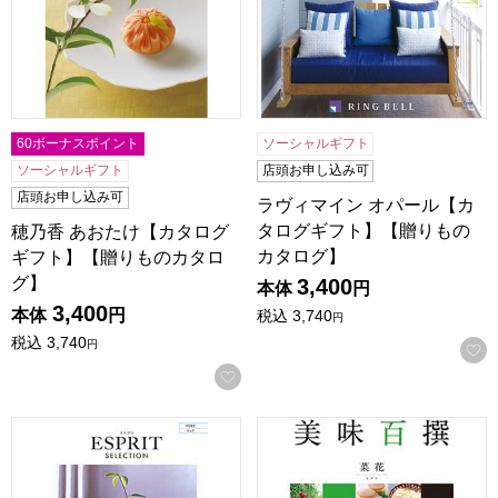
60ボーナスポイント
ソーシャルギフト
ソーシャルギフト
店頭お申し込み可
店頭お申し込み可
ラヴィマイン オパール【カ
タログギフト】【贈りもの
穂乃香 あおたけ【カタログ
カタログ】
ギフト】【贈りものカタロ
グ】
3,400
本体
円
3,400
本体
円
税込
3,740
円
税込
3,740
円
お気に入りに登録する
エスプリ ピュア【カタログギフト】【年間ギフト】
美味百撰 菜花【カタログギフ