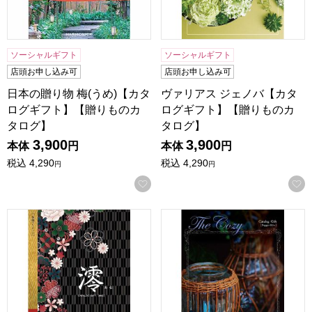
ソーシャルギフト
ソーシャルギフト
店頭お申し込み可
店頭お申し込み可
日本の贈り物 梅(うめ)【カタ
ヴァリアス ジェノバ【カタ
ログギフト】【贈りものカ
ログギフト】【贈りものカ
タログ】
タログ】
3,900
3,900
本体
円
本体
円
税込
4,290
税込
4,290
円
円
お気に入りに登録する
澪[みお] 林檎(りんご)【カタログギフト】【贈りものカタロ
ザ･コージー ポピー【カタロ