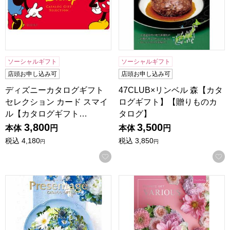
ソーシャルギフト
ソーシャルギフト
店頭お申し込み可
店頭お申し込み可
ディズニーカタログギフト
47CLUB×リンベル 森【カタ
セレクション カード スマイ
ログギフト】【贈りものカ
ル【カタログギフト…
タログ】
3,800
3,500
本体
円
本体
円
税込
4,180
税込
3,850
円
円
お気に入りに登録する
プレゼンテージ フォルテ【カタログギフト】【贈りものカタ
ヴァリアス アムステルダム