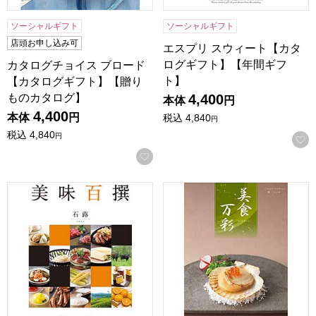
ソーシャルギフト
ソーシャルギフト
店頭お申し込み可
エスプリ スウィート【カタ
ログギフト】【年間ギフ
カタログチョイス ブロード
ト】
【カタログギフト】【贈り
ものカタログ】
4,400
本体
円
4,400
本体
円
税込
4,840
円
税込
4,840
円
お気に入りに登録する
美味百撰 石蕗【カタログギフト】【贈りものカタログ】
美食万彩 鶯(うぐいす)【カ