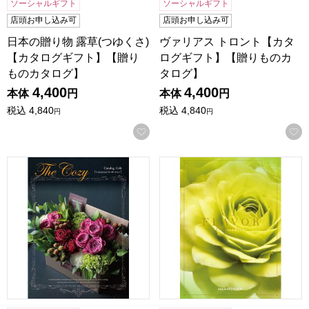
ソーシャルギフト
ソーシャルギフト
店頭お申し込み可
店頭お申し込み可
日本の贈り物 露草(つゆくさ)
ヴァリアス トロント【カタ
【カタログギフト】【贈り
ログギフト】【贈りものカ
ものカタログ】
タログ】
4,400
4,400
本体
円
本体
円
税込
4,840
税込
4,840
円
円
お気に入りに登録する
ザ･コージー カーネーション【カタログギフト】【贈りもの
フレーバー ティーツリー【