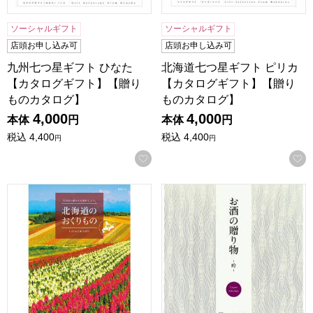
ソーシャルギフト
ソーシャルギフト
店頭お申し込み可
店頭お申し込み可
九州七つ星ギフト ひなた
北海道七つ星ギフト ピリカ
【カタログギフト】【贈り
【カタログギフト】【贈り
ものカタログ】
ものカタログ】
4,000
4,000
本体
円
本体
円
税込
4,400
税込
4,400
円
円
お気に入りに登録する
北海道のおくりもの HDO-G【カタログギフト】【贈りもの
お酒の贈り物 吟【カタログギ