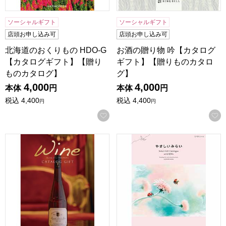
ソーシャルギフト
ソーシャルギフト
店頭お申し込み可
店頭お申し込み可
北海道のおくりもの HDO-G
お酒の贈り物 吟【カタログ
【カタログギフト】【贈り
ギフト】【贈りものカタロ
ものカタログ】
グ】
4,000
4,000
本体
円
本体
円
税込
4,400
税込
4,400
円
円
お気に入りに登録する
ワインカタログギフト アロマ【カタログギフト】【贈りもの
やさしいみらい ひらり【カ