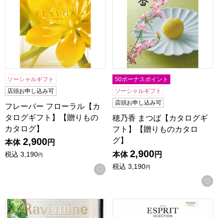
ソーシャルギフト
50ボーナスポイント
店頭お申し込み可
ソーシャルギフト
店頭お申し込み可
フレーバー フローラル【カ
タログギフト】【贈りもの
穂乃香 まつば【カタログギ
カタログ】
フト】【贈りものカタロ
グ】
2,900
本体
円
2,900
本体
円
税込
3,190
円
税込
3,190
円
お気に入りに登録する
ラヴィマイン アクアマリン【カタログギフト】【贈りものカ
エスプリ フェミニン【カタロ