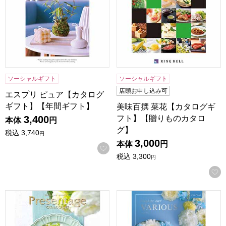
ソーシャルギフト
ソーシャルギフト
店頭お申し込み可
エスプリ ピュア【カタログ
ギフト】【年間ギフト】
美味百撰 菜花【カタログギ
フト】【贈りものカタロ
3,400
本体
円
グ】
税込
3,740
円
3,000
本体
円
お気に入りに登録する
税込
3,300
円
プレゼンテージ デュオ【カタログギフト】【贈りものカタロ
ヴァリアス フランクフルト