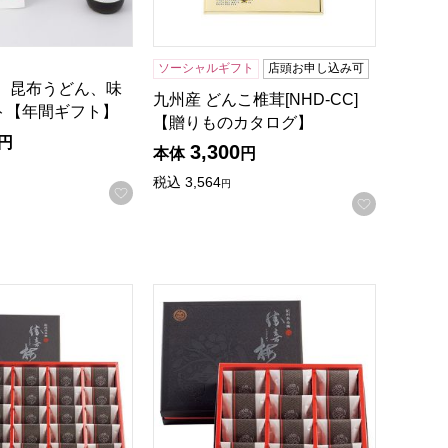
ソーシャルギフト
店頭お申し込み可
ゆ、昆布うどん、味
九州産 どんこ椎茸[NHD-CC]
ト【年間ギフト】
【贈りものカタログ】
円
3,300
本体
円
税込
3,564
円
お気に入りに登録する
お気に入
録する
タログ】
はちみつ仕立て 「極」 20包[B40111]【贈りものカタログ】
紀州南高梅 はちみつ仕立て 「極」 12包[