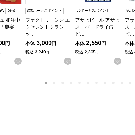
EW
冷蔵
330ボーナスポイント
50ボーナスポイント
50
ュ 和洋中
ファクトリーシン エ
アサヒビール アサヒ
アサ
「饗宴」
クセレントクラシ
スーパードライ缶
スー
ッ…
ビ…
ビ…
商品から絞り込むことができます。
00
3,000
2,550
円
本体
円
本体
円
本体
税込
3,240
税込
2,805
税込
円
円
円
お気に入りに登録する
お気に入りに登録する
お気に