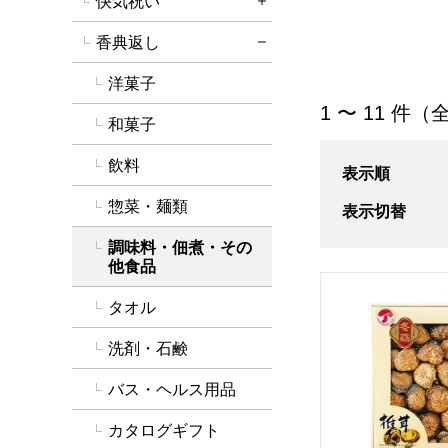
快気祝い
詳細を開く
香典返し
詳細を閉じる
洋菓子
「調味料・佃煮・
1 〜 11 件（
和菓子
飲料
表示順
惣菜・麺類
表示切替
調味料・佃煮・その
他食品
九州産 どんこ椎茸
タオル
洗剤・石鹸
バス・ヘルス用品
カタログギフト