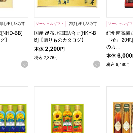
頭お申し込み可
ソーシャルギフト
店頭お申し込み可
ソーシャルギフ
NHD-BB]
国産 昆布､椎茸詰合せ[HKY-B
紀州南高梅
グ】
B]【贈りものカタログ】
「極」 20包[
のカ…
2,200
本体
円
6,000
本体
税込
2,376
円
お気に入りに登録する
お気に入りに登
税込
6,480
円
ーラオイルセット[HT-30]【贈りものカタログ】
SHOWA バラエティオイルセット[BPO-20]
飛騨高山ファ