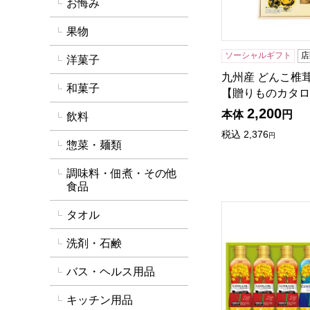
お悔み
果物
ソーシャルギフト
店
洋菓子
九州産 どんこ椎茸[
和菓子
【贈りものカタロ
2,200
本体
円
飲料
税込
2,376
円
惣菜・麺類
調味料・佃煮・その他
食品
SHOWA キャノ
タオル
洗剤・石鹸
バス・ヘルス用品
キッチン用品