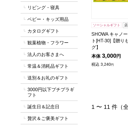
リビング・寝具
ベビー・キッズ用品
ソーシャルギフト
店
カタログギフト
SHOWA キャノ
ト[HT-30]【贈
観葉植物・フラワー
グ】
法人のお客さまへ
3,000
本体
円
税込
3,240
円
常温＆消耗品ギフト
送別＆お礼のギフト
3000円以下プチプラギ
フト
1 〜 11 件（
誕生日＆記念日
贅沢＆ご褒美ギフト