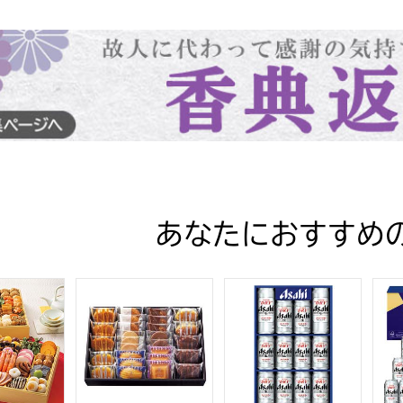
あなたにおすすめ
る商品から絞りこむことができます。
ュ 和洋中特大二段重「饗宴」(きょうえん)【4〜5人前・77品
ファクトリーシン エクセレントクラシック30【夏の贈
アサヒビール アサヒスーパ
アサ