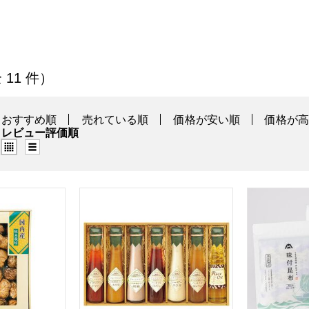
その他食品」の商品一覧
全 11 件）
おすすめ順
売れている順
価格が安い順
価格が
レビュー評価順
グリッド表示（タイル表示）
リスト表示
[NHD-EE]【贈りものカタログ】
飛騨高山ファクトリー 〜食菜味〜すこやかドレッ
マツオ つ