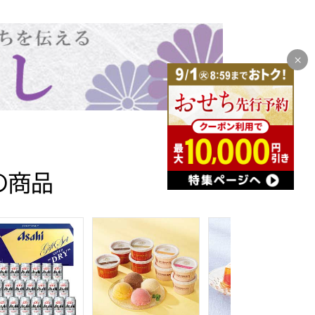
の商品
目】【イオンのおせち】
りもの・お中元】[EX-C30]
ードライ缶ビールセット【夏の贈りもの・お中元】[AS-3N]
ヒビール アサヒスーパードライ缶ビールセット【夏の贈りもの・お
銀座京橋 レ ロジェ エギュスキロール アイス
銀座千疋屋 銀座ゼリー