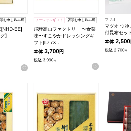
マツオ
頭お申し込み可
ソーシャルギフト
店頭お申し込み可
マツオ つ
NHD-EE]
飛騨高山ファクトリー 〜食菜
付昆布セッ
グ】
味〜すこやかドレッシングギ
2,500
本体
フト[ID-7X…
5点満点中）
の評価
）
税込
2,700
3,700
円
本体
円
税込
3,996
円
お気に入りに登
お気に入りに登録する
[NHD-BB]【贈りものカタログ】
国産 昆布､椎茸詰合せ[HKY-BB]【贈りものカ
紀州南高梅 