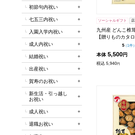
初節句内祝い
詳細を開く
七五三内祝い
ソーシャルギフト
店
詳細を開く
九州産 どんこ椎茸[
入園入学内祝い
詳細を開く
【贈りものカタロ
成人内祝い
点（
5
（
1件
詳細を開く
5,500
本体
円
結婚祝い
詳細を開く
税込
5,940
円
出産祝い
詳細を開く
賀寿のお祝い
詳細を開く
九州産 どんこ椎茸
新生活・引っ越し
詳細を開く
お祝い
成人祝い
詳細を開く
退職お祝い
詳細を開く