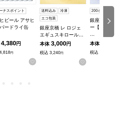
ボーナスポイント
送料込み
冷凍
200ボーナスポイント
エコ包装
ヒビール アサヒ
銀座千疋屋 銀座ゼリ
次の商品
パードライ缶
ー【夏の贈りもの・
銀座京橋 レ ロジェ
…
エギュスキロール…
4,380
2,650
3,000
円
本体
円
本体
円
4,818
税込
2,862
税込
3,240
円
円
円
入りに登録する
お気に入りに登録する
お気に入りに登録する