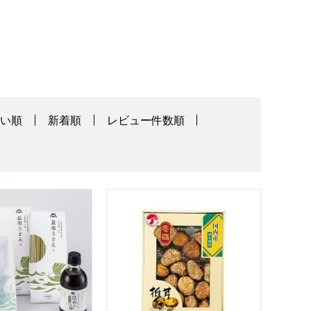
高い順
新着順
レビュー件数順
シングギフト[ID-7X]【贈りものカタログ】
ゆ、昆布うどん、味付昆布セット【年間ギフト】
九州産 どんこ椎茸[NHD-CC]【贈りも