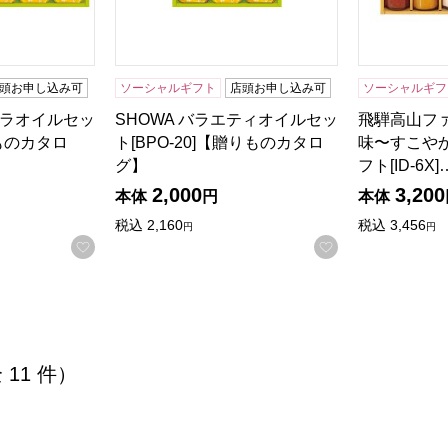
頭お申し込み可
ソーシャルギフト
店頭お申し込み可
ソーシャルギフ
ーラオイルセッ
SHOWA バラエティオイルセッ
飛騨高山フ
りものカタロ
ト[BPO-20]【贈りものカタロ
味〜すこや
グ】
フト[ID-6X]
2,000
3,200
本体
円
本体
税込
2,160
税込
3,456
円
円
お気に入りに登録する
お気に入りに登
全 11 件）