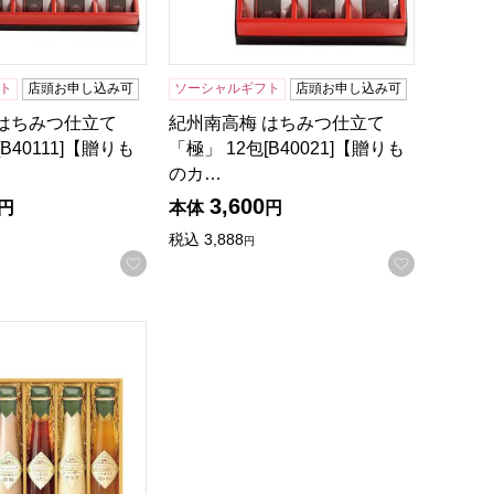
ト
店頭お申し込み可
ソーシャルギフト
店頭お申し込み可
 はちみつ仕立て
紀州南高梅 はちみつ仕立て
B40111]【贈りも
「極」 12包[B40021]【贈りも
のカ…
3,600
円
本体
円
録する
税込
3,888
円
お気に入りに登録する
お気に入
【贈りものカタログ】
クトリー〜食菜味〜すこやかドレッシングギフト[ID-6X]【