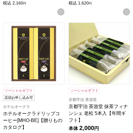
税込
2,160
税込
1,620
円
円
お気に入りに登録する
ホテルオークラドリップコーヒー[MHO-BE]【贈りものカタ
京都宇治 茶游堂 抹茶フィナン
ソーシャルギフト
ソーシャルギフト
店頭お申し込み可
京都宇治 茶游堂
京都宇治 茶游堂 抹茶フィナ
ホテルオークラ
ンシェ 老松 5本入【年間ギ
ホテルオークラドリップコ
フト】
ーヒー[MHO-BE]【贈りもの
カタログ】
2,000
本体
円