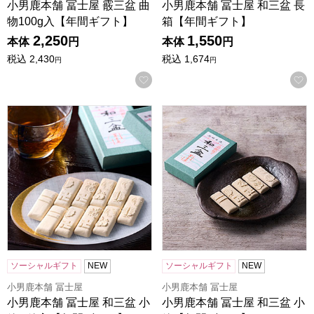
小男鹿本舗 冨士屋 霰三盆 曲
小男鹿本舗 冨士屋 和三盆 長
物100g入【年間ギフト】
箱【年間ギフト】
2,250
1,550
本体
円
本体
円
税込
2,430
税込
1,674
円
円
お気に入りに登録する
小男鹿本舗 冨士屋 和三盆 小箱 3箱入【年間ギフト】
小男鹿本舗 冨士屋 和三盆 小
ソーシャルギフト
NEW
ソーシャルギフト
NEW
小男鹿本舗 冨士屋
小男鹿本舗 冨士屋
小男鹿本舗 冨士屋 和三盆 小
小男鹿本舗 冨士屋 和三盆 小