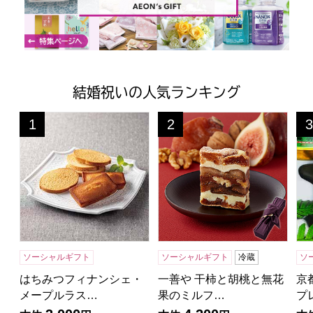
結婚祝いの人気ランキング
はちみつフィナンシェ・メープルラスク【年間ギフト】
一善や 干柿と胡桃と無花果のミ
京
1
2
3
位
位
位
ソーシャルギフト
ソーシャルギフト
冷蔵
ソ
はちみつフィナンシェ・
一善や 干柿と胡桃と無花
京
メープルラス…
果のミルフ…
プ