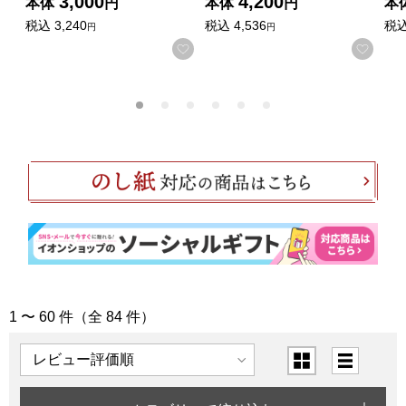
3,000
4,200
本体
円
本体
円
本
税込
3,240
税込
4,536
税
円
円
お気に入りに登録する
お気
1 〜 60 件（全 84 件）
「結婚祝い」の商品一覧
表示順
表示切替