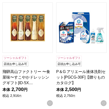
飛騨高山ファクトリー 〜食菜味〜すこやかドレッシングギフト[
P＆G アリエール液体洗剤セット
ソーシャルギフト
ソーシャルギフト
店頭お申し込み可
店頭お申し込み可
飛騨高山ファクトリー 〜食
P＆G アリエール液体洗剤セ
菜味〜すこやかドレッシン
ット[PGCG-30F]【贈りもの
グギフト[ID-5X…
カタログ】
2,700
2,500
本体
円
本体
円
税込
2,916
税込
2,750
円
円
お気に入りに登録する