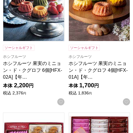
ソーシャルギフト
ソーシャルギフト
ホシフルーツ
ホシフルーツ
ホシフルーツ 果実のミニョ
ホシフルーツ 果実のミニョ
ン・ド・クグロフ 6個[HFX-
ン・ド・クグロフ 4個[HFX-
02A]【年…
01A]【年…
2,200
1,700
本体
円
本体
円
税込
2,376
税込
1,836
円
円
お気に入りに登録する
神戸スイーツポート 詰合せギフト[KMMR]【年間ギフト】
神戸スイーツポート ラングドシャ