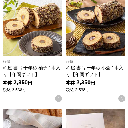
杵屋
杵屋
杵屋 書写 千年杉 柚子 1本入
杵屋 書写 千年杉 小倉 1本入
り【年間ギフト】
り【年間ギフト】
2,350
2,350
本体
円
本体
円
税込
2,538
税込
2,538
円
円
お気に入りに登録する
ホテルニューオータニ リーフパイ(プレーン7枚入)[L-24]【
ホテルニューオータニ マロンバ