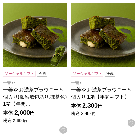
一善や お濃茶ブラウニー 5個入り(風呂敷包あり:抹茶色) 1
一善や お濃茶ブラウニー 5個
ソーシャルギフト
冷蔵
ソーシャルギフト
冷蔵
一善や
一善や
一善や お濃茶ブラウニー 5
一善や お濃茶ブラウニー 5
個入り(風呂敷包あり:抹茶色)
個入り 1箱【年間ギフト】
1箱【年間…
2,300
本体
円
2,600
本体
円
税込
2,484
円
税込
2,808
円
お気に入りに登録する