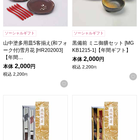
ソーシャルギフト
ソーシャルギフト
山中塗多用皿5客揃え(和フォ
黒備前 ミニ御膳セット [MG
ーク付)雪月花 [HR202003]
KB1215-1]【年間ギフト】
【年間…
2,000
本体
円
2,000
本体
円
税込
2,200
円
税込
2,200
円
お気に入りに登録する
紬ギフトセット [S-04107]【年間ギフト】
花篝ギフトセット [S-04106