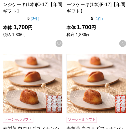
ンジケーキ(1本)[O-17]【年間
ーツケーキ(1本)[F-17]【年間
ギフト】
ギフト】
点（5点満点中）
点（5点満点中）
5
5
の評価
の評価
（
2件
）
（
1件
）
1,700
1,700
本体
円
本体
円
税込
1,836
税込
1,836
円
円
お気に入りに登録する
寿製菓 白ウサギフィナンシェ 12個入【年間ギフト】
寿製菓 白ウサギフィナンシェ
ソーシャルギフト
ソーシャルギフト
寿製菓 白ウサギフィナンシ
寿製菓 白ウサギフィナンシ