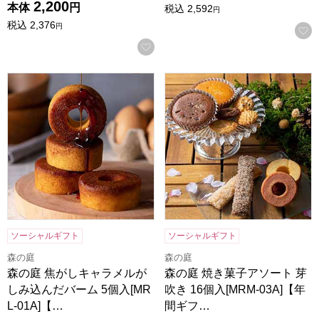
2,200
本体
円
税込
2,592
円
税込
2,376
円
お気に入りに登録する
森の庭 焦がしキャラメルがしみ込んだバーム 5個入[MRL-01
森の庭 焼き菓子アソート 芽吹き
ソーシャルギフト
ソーシャルギフト
森の庭
森の庭
森の庭 焦がしキャラメルが
森の庭 焼き菓子アソート 芽
しみ込んだバーム 5個入[MR
吹き 16個入[MRM-03A]【年
L-01A]【…
間ギフ…