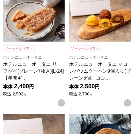
ソーシャルギフト
ソーシャルギフト
ホテルニューオータニ
ホテルニューオータニ
ホテルニューオータニ リー
ホテルニューオータニ マロ
フパイ(プレーン7枚入)[L-24]
ンバウムクーヘン9個入り(プ
【年間ギ…
レーン5個、ココ…
2,400
2,500
本体
円
本体
円
税込
2,592
税込
2,700
円
円
お気に入りに登録する
ホテルニューオータニ マロンバウムクーヘン6個入り(プレーン、
ホシフルーツ ハードバウム 直