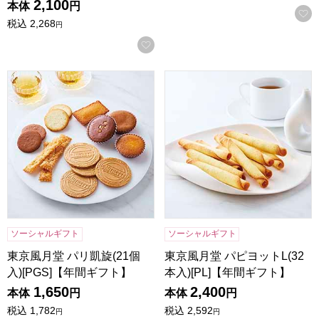
2,100
本体
円
税込
2,268
円
お気に入りに登録する
東京風月堂 パリ凱旋(21個入)[PGS]【年間ギフト】
東京風月堂 パピヨットL(32本
ソーシャルギフト
ソーシャルギフト
東京風月堂 パリ凱旋(21個
東京風月堂 パピヨットL(32
入)[PGS]【年間ギフト】
本入)[PL]【年間ギフト】
1,650
2,400
本体
円
本体
円
税込
1,782
税込
2,592
円
円