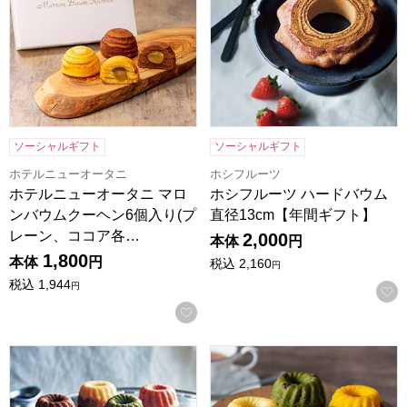
ソーシャルギフト
ソーシャルギフト
ホテルニューオータニ
ホシフルーツ
ホテルニューオータニ マロ
ホシフルーツ ハードバウム
ンバウムクーヘン6個入り(プ
直径13cm【年間ギフト】
レーン、ココア各…
2,000
本体
円
1,800
本体
円
税込
2,160
円
税込
1,944
円
お気に入りに登録する
ホシフルーツ 果実のミニョン・ド・クグロフ 6個[HFX-02A
ホシフルーツ 果実のミニョン・ド