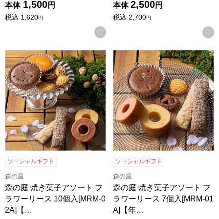
1,500
2,500
本体
円
本体
円
税込
1,620
税込
2,700
円
円
お気に入りに登録する
森の庭 焼き菓子アソート フラワーリース 10個入[MRM-02A
森の庭 焼き菓子アソート フラワ
ソーシャルギフト
ソーシャルギフト
森の庭
森の庭
森の庭 焼き菓子アソート フ
森の庭 焼き菓子アソート フ
ラワーリース 10個入[MRM-0
ラワーリース 7個入[MRM-01
2A]【…
A]【年…