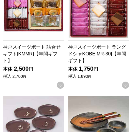
神戸スイーツポート 詰合せ
神戸スイーツポート ラング
ギフト[KMMR]【年間ギフ
ドシャKOBE[MR-30]【年間
ト】
ギフト】
2,500
1,750
本体
円
本体
円
税込
2,700
税込
1,890
円
円
お気に入りに登録する
山中塗多用皿5客揃え(和フォーク付)雪月花 [HR202003]【
黒備前 ミニ御膳セット [MGKB