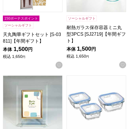
150ボーナスポイント
ソーシャルギフト
ソーシャルギフト
耐熱ガラス保存容器ミニ丸
型3PCS [SJ2719]【年間ギフ
天丸陶華ギフトセット [S-03
ト】
811]【年間ギフト】
1,500
1,500
本体
円
本体
円
税込
1,650
税込
1,650
円
円
お気に入りに登録する
クリスタルフォトフレーム L版 [19321]【年間ギフト】
レッシュ耐熱ガラス容器3点セット