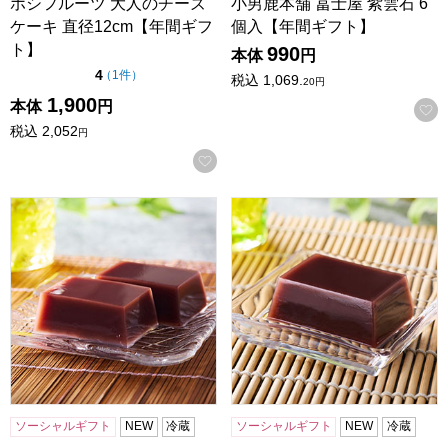
ホシフルーツ 大人のチーズ
小男鹿本舗 冨士屋 紫雲石 6
ケーキ 直径12cm【年間ギフ
個入【年間ギフト】
ト】
990
本体
円
点（5点満点中）
4
の評価
（
1件
）
税込
1,069.
20
円
1,900
本体
円
税込
2,052
円
お気に入りに登録する
小男鹿本舗 冨士屋 水羊羹 8個入【年間ギフト】
小男鹿本舗 冨士屋 水羊羹 6
ソーシャルギフト
NEW
冷蔵
ソーシャルギフト
NEW
冷蔵