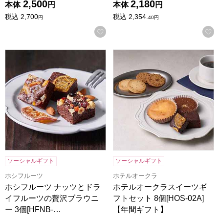
2,500
2,180
本体
円
本体
円
税込
2,700
税込
2,354.
円
40
円
お気に入りに登録する
ホシフルーツ ナッツとドライフルーツの贅沢ブラウニー 3個[H
ホテルオークラスイーツギフトセッ
ソーシャルギフト
ソーシャルギフト
ホシフルーツ
ホテルオークラ
ホシフルーツ ナッツとドラ
ホテルオークラスイーツギ
イフルーツの贅沢ブラウニ
フトセット 8個[HOS-02A]
ー 3個[HFNB-…
【年間ギフト】