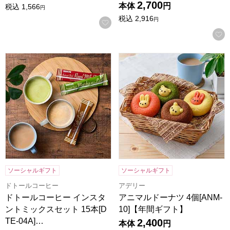
2,700
本体
円
税込
1,566
円
税込
2,916
円
お気に入りに登録する
ドトールコーヒー インスタントミックスセット 15本[DTE-0
アニマルドーナツ 4個[ANM-
ソーシャルギフト
ソーシャルギフト
ドトールコーヒー
アデリー
ドトールコーヒー インスタ
アニマルドーナツ 4個[ANM-
ントミックスセット 15本[D
10]【年間ギフト】
TE-04A]…
2,400
本体
円