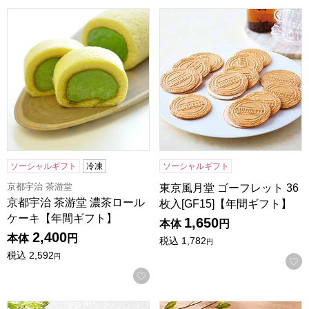
京都宇治 茶游堂 濃茶ロールケーキ【年間ギフト】
東京風月堂 ゴーフレット 36枚
ソーシャルギフト
冷凍
ソーシャルギフト
京都宇治 茶游堂
東京風月堂 ゴーフレット 36
京都宇治 茶游堂 濃茶ロール
枚入[GF15]【年間ギフト】
ケーキ【年間ギフト】
1,650
本体
円
2,400
本体
円
税込
1,782
円
税込
2,592
円
お気に入りに登録する
杵屋 書写 千年杉 柚子 1本入り【年間ギフト】
杵屋 書写 千年杉 小倉 1本