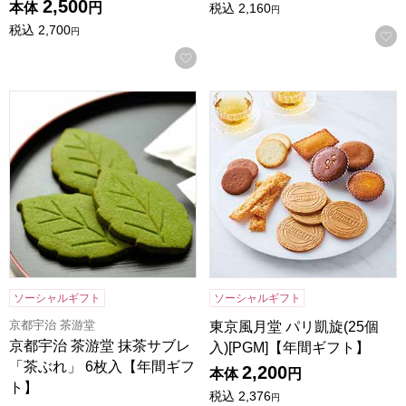
2,500
本体
円
税込
2,160
円
税込
2,700
円
お気に入りに登録する
京都宇治 茶游堂 抹茶サブレ「茶ぶれ」 6枚入【年間ギフト】
東京風月堂 パリ凱旋(25個入)
ソーシャルギフト
ソーシャルギフト
京都宇治 茶游堂
東京風月堂 パリ凱旋(25個
京都宇治 茶游堂 抹茶サブレ
入)[PGM]【年間ギフト】
「茶ぶれ」 6枚入【年間ギフ
2,200
本体
円
ト】
税込
2,376
円