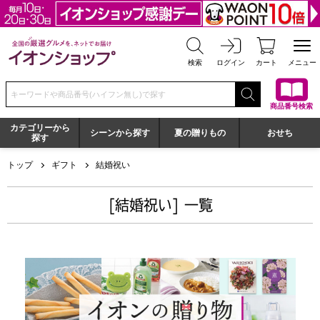
全国の厳選グルメを、ネットでお届け イオンショップ
検索
ログイン
カート
メニュー
検索キーワードまたは商品番号を入力してください
商品番号検索
カテゴリーから
シーンから探す
夏の贈りもの
おせち
探す
トップ
ギフト
結婚祝い
[結婚祝い] 一覧