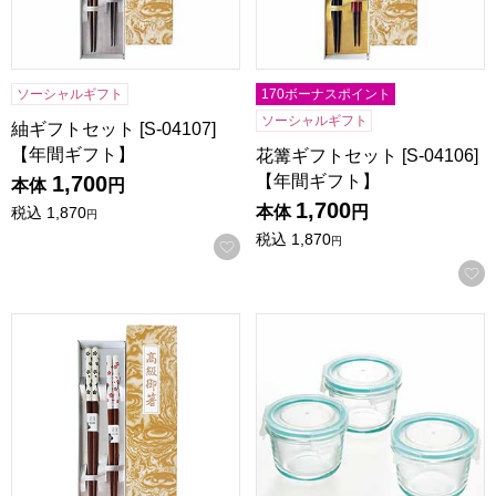
ソーシャルギフト
170ボーナスポイント
ソーシャルギフト
紬ギフトセット [S-04107]
【年間ギフト】
花篝ギフトセット [S-04106]
【年間ギフト】
1,700
本体
円
1,700
本体
円
税込
1,870
円
税込
1,870
円
お気に入りに登録する
天丸陶華ギフトセット [S-03811]【年間ギフト】
耐熱ガラス保存容器ミニ丸型3PC