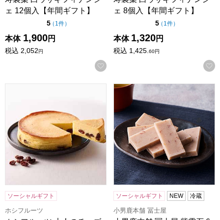
ェ 12個入【年間ギフト】
ェ 8個入【年間ギフト】
点（5点満点中）
点（5点満点中）
5
5
の評価
の評価
（
1件
）
（
1件
）
1,900
1,320
本体
円
本体
円
税込
2,052
税込
1,425.
円
60
円
お気に入りに登録する
ホシフルーツ 大人のチーズケーキ 直径12cm【年間ギフト】
小男鹿本舗 冨士屋 紫雲石 6
ソーシャルギフト
ソーシャルギフト
NEW
冷蔵
ホシフルーツ
小男鹿本舗 冨士屋