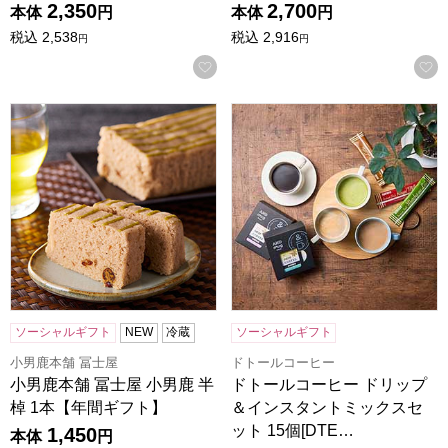
2,350
2,700
本体
円
本体
円
税込
2,538
税込
2,916
円
円
お気に入りに登録する
小男鹿本舗 冨士屋 小男鹿 半棹 1本【年間ギフト】
ドトールコーヒー ドリップ＆イ
ソーシャルギフト
NEW
冷蔵
ソーシャルギフト
小男鹿本舗 冨士屋
ドトールコーヒー
小男鹿本舗 冨士屋 小男鹿 半
ドトールコーヒー ドリップ
棹 1本【年間ギフト】
＆インスタントミックスセ
ット 15個[DTE…
1,450
本体
円