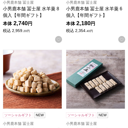
小男鹿本舗 冨士屋
小男鹿本舗 冨士屋
小男鹿本舗 冨士屋 水羊羹 8
小男鹿本舗 冨士屋 水羊羹 6
個入【年間ギフト】
個入【年間ギフト】
2,740
2,180
本体
円
本体
円
税込
2,959.
税込
2,354.
20
円
40
円
お気に入りに登録する
小男鹿本舗 冨士屋 霰三盆 曲物100g入【年間ギフト】
小男鹿本舗 冨士屋 和三盆 長
ソーシャルギフト
NEW
ソーシャルギフト
NEW
小男鹿本舗 冨士屋
小男鹿本舗 冨士屋