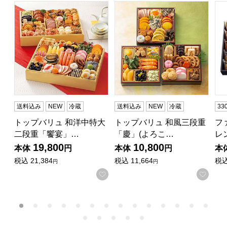
トップバリュ 和洋中特大二段重「饗宴」(きょうえん)【4
トップバリュ 和風三段重「慶」
フ
送料込み
NEW
冷蔵
送料込み
NEW
冷蔵
3
トップバリュ 和洋中特大
トップバリュ 和風三段重
フ
二段重「饗宴」…
「慶」(よろこ…
レ
19,800
10,800
本体
円
本体
円
本
税込
21,384
税込
11,664
税
円
円
お気に入りに登録する
お気