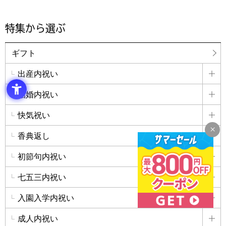
特集から選ぶ
ギフト
出産内祝い
詳
結婚内祝い
詳
快気祝い
詳
香典返し
詳
初節句内祝い
詳
七五三内祝い
詳
入園入学内祝い
詳
成人内祝い
詳