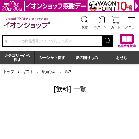
全国の厳選グルメを、ネットでお届け イオンショップ
検索
ログイン
カート
メニュー
検索キーワードまたは商品番号を入力してください
商品番号検索
カテゴリーから
シーンから探す
夏の贈りもの
おせち
探す
トップ
ギフト
結婚祝い
飲料
[飲料] 一覧