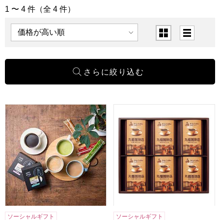
1 〜 4 件（全 4 件）
「飲料」の商品一覧
表示順
表示切替
ドトールコーヒー ドリップ＆インスタントミックスセット 24個
丸福珈琲店 伝承香味ブレンド詰合
ソーシャルギフト
ソーシャルギフト