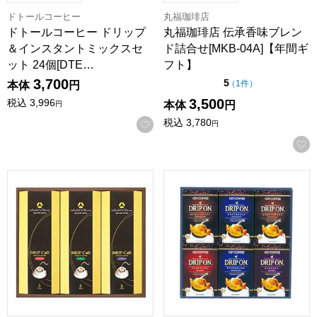
ドトールコーヒー
丸福珈琲店
ドトールコーヒー ドリップ
丸福珈琲店 伝承香味ブレン
＆インスタントミックスセ
ド詰合せ[MKB-04A]【年間ギ
ット 24個[DTE…
フト】
3,700
点（5点満点中）
5
の評価
（
1件
）
本体
円
3,500
税込
3,996
本体
円
円
税込
3,780
お気に入りに登録する
円
ホテルオークラドリップコーヒー[MHO-CZ]【贈りものカタ
キーコーヒー ドリップオンギフ