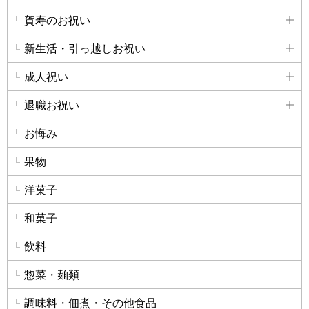
賀寿のお祝い
詳
新生活・引っ越しお祝い
詳
成人祝い
詳
退職お祝い
詳
お悔み
果物
洋菓子
和菓子
飲料
惣菜・麺類
調味料・佃煮・その他食品