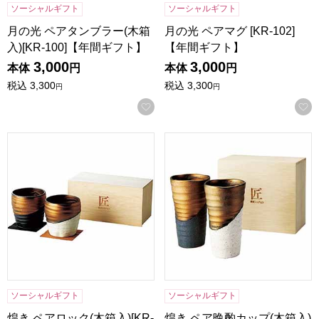
ソーシャルギフト
ソーシャルギフト
月の光 ペアタンブラー(木箱
月の光 ペアマグ [KR-102]
入)[KR-100]【年間ギフト】
【年間ギフト】
3,000
3,000
本体
円
本体
円
税込
3,300
税込
3,300
円
円
お気に入りに登録する
煌き ペアロック(木箱入)[KR-061]【年間ギフト】
煌き ペア晩酌カップ(木箱入)[K
ソーシャルギフト
ソーシャルギフト
煌き ペアロック(木箱入)[KR-
煌き ペア晩酌カップ(木箱入)