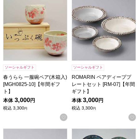
ソーシャルギフト
ソーシャルギフト
春うらら 一服碗ペア(木箱入)
ROMARIN ペアディーププ
[MGH0825-10]【年間ギフ
レートセット [RM-07]【年間
ト】
ギフト】
3,000
3,000
本体
円
本体
円
税込
3,300
税込
3,300
円
円
お気に入りに登録する
ROMARIN ディーププレート3P [RM-01]【年間ギフト】
モロッカン パスタプレート4PCS