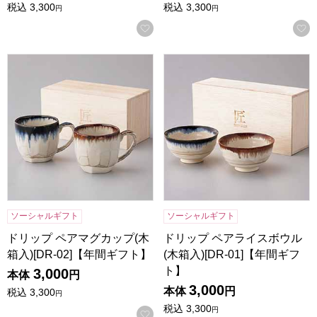
税込
3,300
税込
3,300
円
円
お気に入りに登録する
ドリップ ペアマグカップ(木箱入)[DR-02]【年間ギフト】
ドリップ ペアライスボウル(木箱
ソーシャルギフト
ソーシャルギフト
ドリップ ペアマグカップ(木
ドリップ ペアライスボウル
箱入)[DR-02]【年間ギフト】
(木箱入)[DR-01]【年間ギフ
ト】
3,000
本体
円
3,000
本体
円
税込
3,300
円
税込
3,300
円
お気に入りに登録する