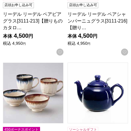
店頭お申し込み可
店頭お申し込み可
リーデル リーデル ペアビア
リーデル リーデル ペアシャ
グラス[3111-213]【贈りもの
ンパーニュグラス[3111-216]
カタロ…
【贈り…
4,500
4,500
本体
円
本体
円
税込
4,950
税込
4,950
円
円
お気に入りに登録する
ドリップ ペアマグ･ライスボウル [DR-05]【年間ギフト】
ロンドンポタリー ファームハウ
450ボーナスポイント
ソーシャルギフト