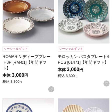
ソーシャルギフト
ソーシャルギフト
ROMARIN ディーププレー
モロッカン パスタプレート4
ト3P [RM-01]【年間ギフ
PCS [01471]【年間ギフト】
ト】
3,000
本体
円
3,000
本体
円
税込
3,300
円
税込
3,300
円
お気に入りに登録する
ペアプレートセット [6825-03]【年間ギフト】
マリ･クレールペアモーニングセッ