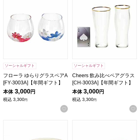
ソーシャルギフト
ソーシャルギフト
フローラ ゆらりグラスペアA
Cheers 飲み比べペアグラス
[FY-3003A]【年間ギフト】
[CH-3003A]【年間ギフト】
3,000
3,000
本体
円
本体
円
税込
3,300
税込
3,300
円
円
お気に入りに登録する
プーさん レンジパック2点セット(LS)[3534-02]【年間ギフト
プーさん ペアスープカップセット