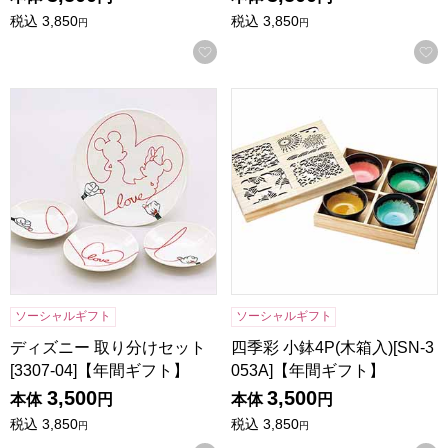
税込
3,850
税込
3,850
円
円
お気に入りに登録する
ディズニー 取り分けセット [3307-04]【年間ギフト】
四季彩 小鉢4P(木箱入)[SN-3
ソーシャルギフト
ソーシャルギフト
ディズニー 取り分けセット
四季彩 小鉢4P(木箱入)[SN-3
[3307-04]【年間ギフト】
053A]【年間ギフト】
3,500
3,500
本体
円
本体
円
税込
3,850
税込
3,850
円
円