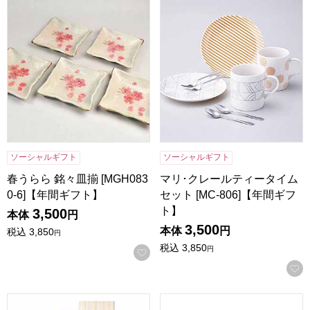
春うらら 銘々皿揃 [MGH0830-6]【年間ギフト】
マリ･クレールティータイムセット
ソーシャルギフト
ソーシャルギフト
春うらら 銘々皿揃 [MGH083
マリ･クレールティータイム
0-6]【年間ギフト】
セット [MC-806]【年間ギフ
ト】
3,500
本体
円
3,500
本体
円
税込
3,850
円
税込
3,850
円
お気に入りに登録する
若狭塗 金紋満月うさぎ(桐箱入)[S-03184]【年間ギフト】
ウェッジウッド クイーンズウェ