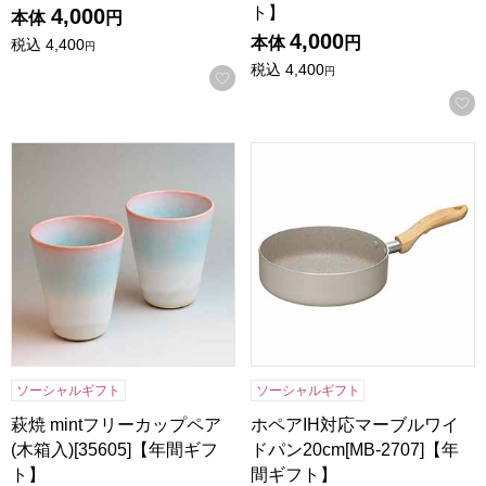
ト】
4,000
本体
円
4,000
本体
円
税込
4,400
円
税込
4,400
円
お気に入りに登録する
萩焼 mintフリーカップペア(木箱入)[35605]【年間ギフト】
ホペアIH対応マーブルワイドパン
ソーシャルギフト
ソーシャルギフト
萩焼 mintフリーカップペア
ホペアIH対応マーブルワイ
(木箱入)[35605]【年間ギフ
ドパン20cm[MB-2707]【年
ト】
間ギフト】