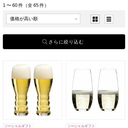
1 〜 60 件（全 65 件）
「キッチン用品」の商品一覧
表示順
表示切替
リーデル リーデル ペアビアグラス[3111-213]【贈りものカ
リーデル リーデル ペアシャンパ
ソーシャルギフト
ソーシャルギフト