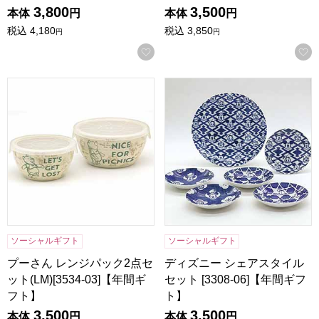
3,800
3,500
本体
円
本体
円
税込
4,180
税込
3,850
円
円
お気に入りに登録する
プーさん レンジパック2点セット(LM)[3534-03]【年間ギフト
ディズニー シェアスタイルセット
ソーシャルギフト
ソーシャルギフト
プーさん レンジパック2点セ
ディズニー シェアスタイル
ット(LM)[3534-03]【年間ギ
セット [3308-06]【年間ギフ
フト】
ト】
3,500
3,500
本体
円
本体
円