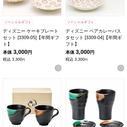
ソーシャルギフト
ソーシャルギフト
ディズニー ケーキプレート
ディズニー ペアカレーパス
セット [3309-05]【年間ギフ
タセット [3309-04]【年間ギ
ト】
フト】
3,000
3,000
本体
円
本体
円
税込
3,300
税込
3,300
円
円
お気に入りに登録する
釉彩 マグペア(木箱入)[YYS-3003A]【年間ギフト】
釉彩 カップ小皿ペア(木箱入)[Y