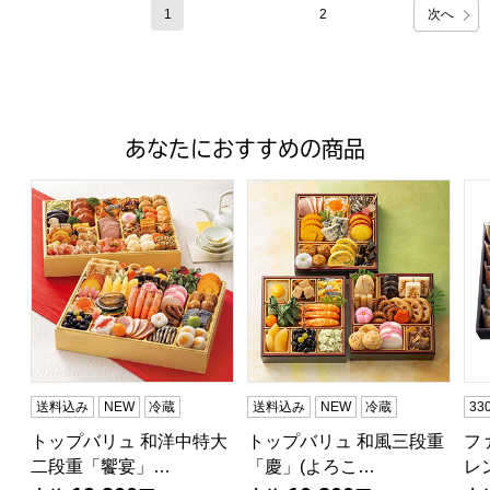
次へ
1
2
あなたにおすすめの商品
トップバリュ 和洋中特大二段重「饗宴」(きょうえん)【4
トップバリュ 和風三段重「慶」
フ
送料込み
NEW
冷蔵
送料込み
NEW
冷蔵
3
トップバリュ 和洋中特大
トップバリュ 和風三段重
フ
二段重「饗宴」…
「慶」(よろこ…
レ