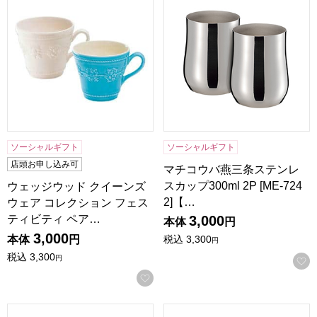
ソーシャルギフト
ソーシャルギフト
店頭お申し込み可
マチコウバ燕三条ステンレ
スカップ300ml 2P [ME-724
ウェッジウッド クイーンズ
2]【…
ウェア コレクション フェス
ティビティ ペア…
3,000
本体
円
3,000
本体
円
税込
3,300
円
税込
3,300
円
お気に入りに登録する
フローラ ゆらりグラスペアA [FY-3003A]【年間ギフト】
Cheers 飲み比べペアグラス [