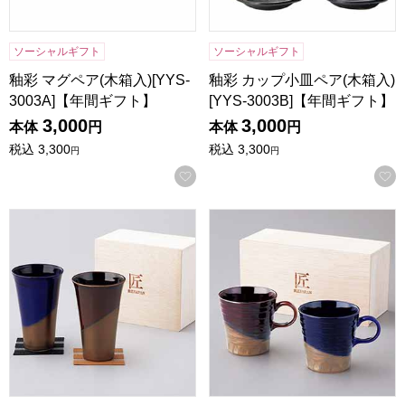
ソーシャルギフト
ソーシャルギフト
釉彩 マグペア(木箱入)[YYS-
釉彩 カップ小皿ペア(木箱入)
3003A]【年間ギフト】
[YYS-3003B]【年間ギフト】
3,000
3,000
本体
円
本体
円
税込
3,300
税込
3,300
円
円
お気に入りに登録する
月の光 ペアタンブラー(木箱入)[KR-100]【年間ギフト】
月の光 ペアマグ [KR-102]