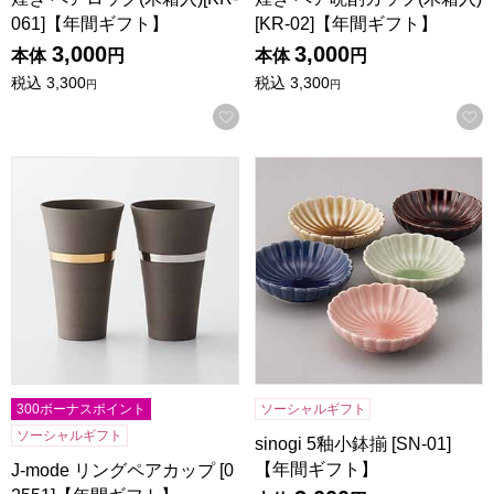
061]【年間ギフト】
[KR-02]【年間ギフト】
3,000
3,000
本体
円
本体
円
税込
3,300
税込
3,300
円
円
お気に入りに登録する
J-mode リングペアカップ [02551]【年間ギフト】
sinogi 5釉小鉢揃 [SN-01]
300ボーナスポイント
ソーシャルギフト
ソーシャルギフト
sinogi 5釉小鉢揃 [SN-01]
【年間ギフト】
J-mode リングペアカップ [0