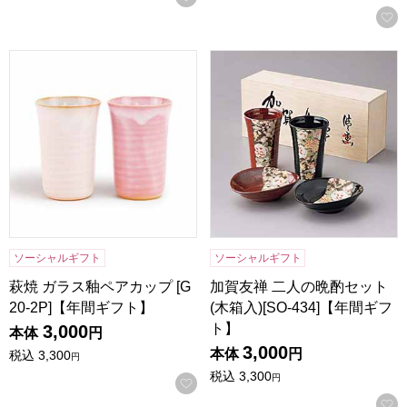
萩焼 ガラス釉ペアカップ [G20-2P]【年間ギフト】
加賀友禅 二人の晩酌セット(木箱
ソーシャルギフト
ソーシャルギフト
萩焼 ガラス釉ペアカップ [G
加賀友禅 二人の晩酌セット
20-2P]【年間ギフト】
(木箱入)[SO-434]【年間ギフ
ト】
3,000
本体
円
3,000
本体
円
税込
3,300
円
税込
3,300
円
お気に入りに登録する