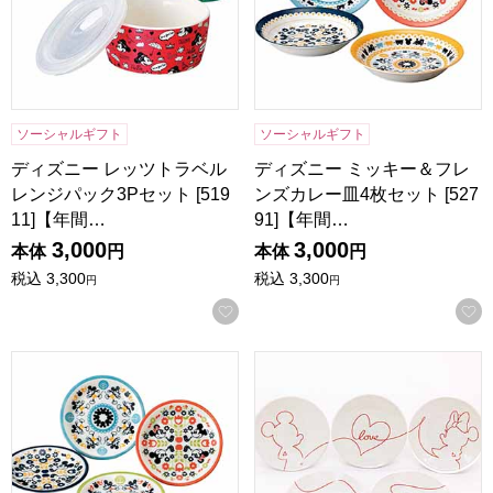
ソーシャルギフト
ソーシャルギフト
ディズニー レッツトラベル
ディズニー ミッキー＆フレ
レンジパック3Pセット [519
ンズカレー皿4枚セット [527
11]【年間…
91]【年間…
3,000
3,000
本体
円
本体
円
税込
3,300
税込
3,300
円
円
お気に入りに登録する
ディズニー ミッキー＆フレンズ小皿5枚セット [52875]【年
ディズニー 小皿揃 [3307-02