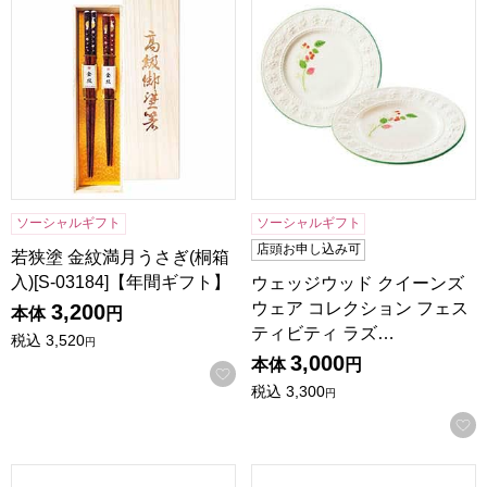
ソーシャルギフト
ソーシャルギフト
店頭お申し込み可
若狭塗 金紋満月うさぎ(桐箱
入)[S-03184]【年間ギフト】
ウェッジウッド クイーンズ
ウェア コレクション フェス
3,200
本体
円
ティビティ ラズ…
税込
3,520
円
3,000
本体
円
お気に入りに登録する
税込
3,300
円
ウェッジウッド クイーンズウェア コレクション フェスティビテ
マチコウバ燕三条ステンレスカップ3