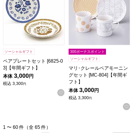
ソーシャルギフト
300ボーナスポイント
ソーシャルギフト
ペアプレートセット [6825-0
3]【年間ギフト】
マリ･クレールペアモーニン
グセット [MC-804]【年間ギ
3,000
本体
円
フト】
税込
3,300
円
3,000
本体
円
お気に入りに登録する
税込
3,300
円
1 〜 60 件（全 65 件）