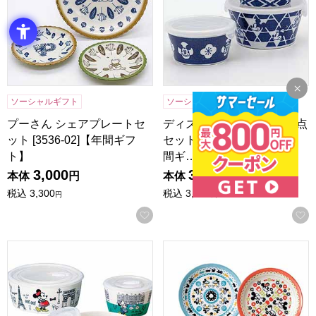
ソーシャルギフト
ソーシャルギフト
プーさん シェアプレートセ
ディズニー レンジパック3点
ット [3536-02]【年間ギフ
セット(MSS)[3308-02]【年
ト】
間ギ…
3,000
3,000
本体
円
本体
円
税込
3,300
税込
3,300
円
円
お気に入りに登録する
ディズニー レッツトラベルレンジパック3Pセット [51911]
ディズニー ミッキー＆フレンズ