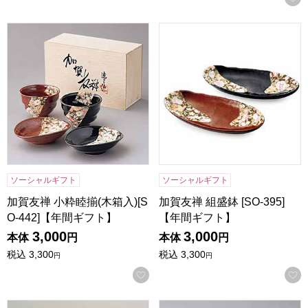
加賀友禅 小粋睦揃(木箱入)[SO-442]【年間ギフト】
加賀友禅 組盛鉢 [SO-395]
ソーシャルギフト
ソーシャルギフト
加賀友禅 小粋睦揃(木箱入)[S
加賀友禅 組盛鉢 [SO-395]
O-442]【年間ギフト】
【年間ギフト】
3,000
3,000
本体
円
本体
円
税込
3,300
税込
3,300
円
円
お気に入りに登録する
春うらら 一服碗ペア(木箱入)[MGH0825-10]【年間ギフト】
ROMARIN ペアディーププレー