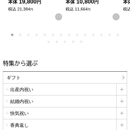
19,800
10,800
本体
円
本体
円
本
税込
21,384
税込
11,664
税
円
円
お気に入りに登録する
お気
特集から選ぶ
ギフト
出産内祝い
詳
結婚内祝い
詳
快気祝い
詳
香典返し
詳