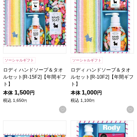
ソーシャルギフト
ソーシャルギフト
ロディ ハンドソープ＆タオ
ロディ ハンドソープ＆タオ
ルセット[R-15F2]【年間ギフ
ルセット[R-10F2]【年間ギフ
ト】
ト】
1,500
1,000
本体
円
本体
円
税込
1,650
税込
1,100
円
円
お気に入りに登録する
ロディ キッチン洗剤詰合せギフト[R-15YZ2]【年間ギフト】
ロディ キッチン洗剤詰合せギフト