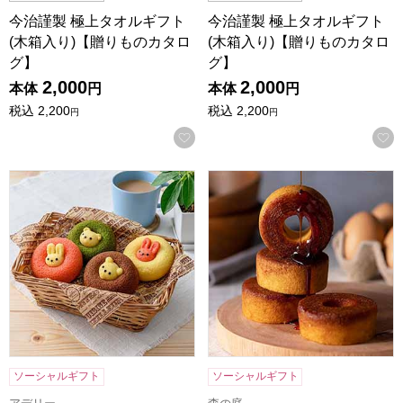
今治謹製 極上タオルギフト
今治謹製 極上タオルギフト
(木箱入り)【贈りものカタロ
(木箱入り)【贈りものカタロ
グ】
グ】
2,000
2,000
本体
円
本体
円
税込
2,200
税込
2,200
円
円
お気に入りに登録する
アニマルドーナツ 4個[ANM-10]【年間ギフト】
森の庭 焦がしキャラメルがしみ込
ソーシャルギフト
ソーシャルギフト