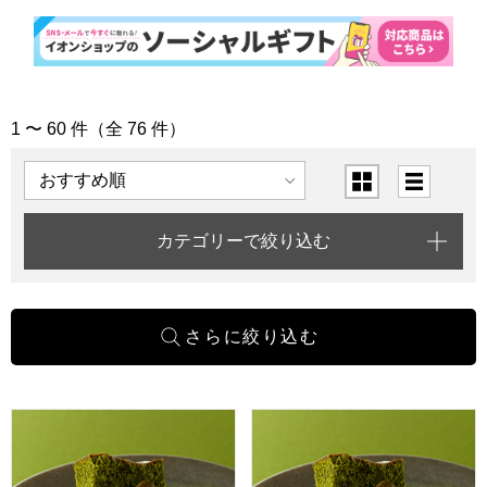
1 〜 60 件（全 76 件）
「出産祝い」の商品一覧
表示順
表示切替
カテゴリーで絞り込む
一善や お濃茶ブラウニー 5個入り 1箱【年間ギフト】
一善や お濃茶ブラウニー 5個