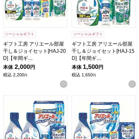
ソーシャルギフト
ソーシャルギフト
ギフト工房 アリエール部屋
ギフト工房 アリエール部屋
干し＆ジョイセット[HAJ-20
干し＆ジョイセット[HAJ-15
D]【年間ギ…
D]【年間ギ…
2,000
1,500
本体
円
本体
円
税込
2,200
税込
1,650
円
円
お気に入りに登録する
ギフト工房 アリエール＆ジョイセット[GAJ-25D]【年間ギフ
ギフト工房 アリエール＆ジョイセ