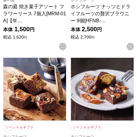
森の庭 焼き菓子アソート フ
ホシフルーツ ナッツとドラ
ラワーリース 7個入[MRM-01
イフルーツの贅沢ブラウニ
A]【年…
ー 9個[HFNB-…
1,500
2,500
本体
円
本体
円
税込
1,620
税込
2,700
円
円
お気に入りに登録する
ホシフルーツ ナッツとドライフルーツの贅沢ブラウニー 6個[H
ホシフルーツ ナッツとドライフ
ソーシャルギフト
ソーシャルギフト
ホシフルーツ
ホシフルーツ