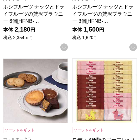
ホシフルーツ ナッツとドラ
ホシフルーツ ナッツとドラ
イフルーツの贅沢ブラウニ
イフルーツの贅沢ブラウニ
ー 6個[HFNB-…
ー 3個[HFNB-…
2,180
1,500
本体
円
本体
円
税込
2,354.
税込
1,620
40
円
円
お気に入りに登録する
ホテルオークラスイーツギフトセット 8個[HOS-02A]【年間
ロディ 3種類のゴーフレット詰合
ソーシャルギフト
ソーシャルギフト
ホテルオークラ
ロディ 3種類のゴーフレット