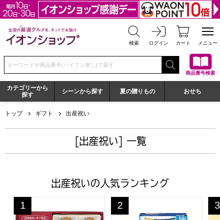
全国の厳選グルメを、ネットでお届け イオンショップ
検索
ログイン
カート
メニュー
検索キーワードまたは商品番号を入力してください
商品番号検索
カテゴリーから
シーンから探す
夏の贈りもの
おせち
探す
トップ
ギフト
出産祝い
[出産祝い] 一覧
出産祝いの人気ランキング
神戸スイーツポート 詰合せギフト[KMMR]【年間ギフト】
ギフト工房 アリエール＆ジョイセ
ホ
1
2
3
位
位
位