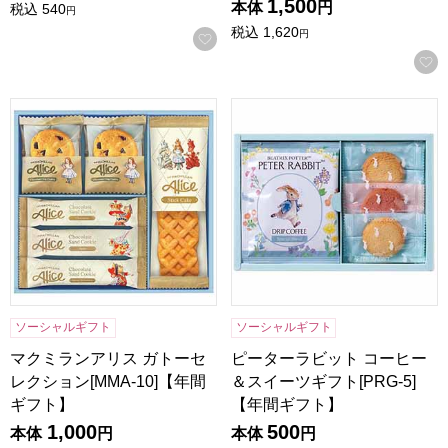
1,500
本体
円
税込
540
円
税込
1,620
円
お気に入りに登録する
マクミランアリス ガトーセレクション[MMA-10]【年間ギフ
ピーターラビット コーヒー＆ス
ソーシャルギフト
ソーシャルギフト
マクミランアリス ガトーセ
ピーターラビット コーヒー
レクション[MMA-10]【年間
＆スイーツギフト[PRG-5]
ギフト】
【年間ギフト】
1,000
500
本体
円
本体
円