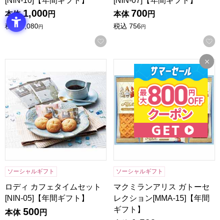
[NIN-10]【年間ギフト】
[NIN-07]【年間ギフト】
1,000
700
本体
円
本体
円
税込
1,080
税込
756
円
円
お気に入りに登録する
ロディ カフェタイムセット[NIN-05]【年間ギフト】
マクミランアリス ガトーセレク
ソーシャルギフト
ソーシャルギフト
ロディ カフェタイムセット
マクミランアリス ガトーセ
[NIN-05]【年間ギフト】
レクション[MMA-15]【年間
ギフト】
500
本体
円