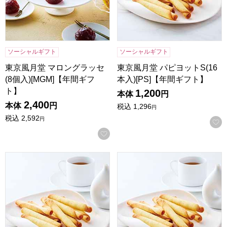
ソーシャルギフト
ソーシャルギフト
東京風月堂 マロングラッセ
東京風月堂 パピヨットS(16
(8個入)[MGM]【年間ギフ
本入)[PS]【年間ギフト】
ト】
1,200
本体
円
2,400
本体
円
税込
1,296
円
税込
2,592
円
お気に入りに登録する
東京風月堂 パピヨットM(24本入)[PM]【年間ギフト】
東京風月堂 パピヨットL(32本