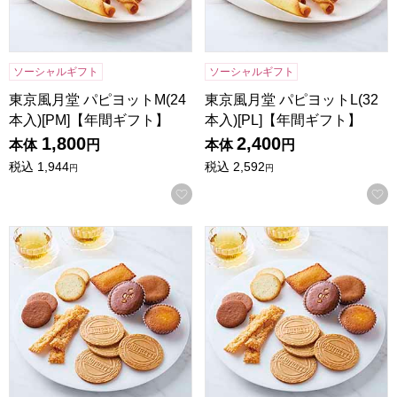
ソーシャルギフト
ソーシャルギフト
東京風月堂 パピヨットM(24
東京風月堂 パピヨットL(32
本入)[PM]【年間ギフト】
本入)[PL]【年間ギフト】
1,800
2,400
本体
円
本体
円
税込
1,944
税込
2,592
円
円
お気に入りに登録する
東京風月堂 パリ凱旋(21個入)[PGS]【年間ギフト】
東京風月堂 パリ凱旋(25個入)