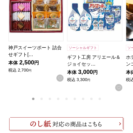
神戸スイーツポート 詰合
ソーシャルギフト
ソ
せギフト[…
ギフト工房 アリエール＆
ホ
2,500
本体
円
ジョイセッ…
ン
税込
2,700
3,000
円
本体
円
本
お気に入りに登録する
税込
3,300
税
円
お気