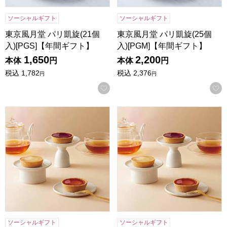
ソーシャルギフト
ソーシャルギフト
東京風月堂 パリ凱旋(21個
東京風月堂 パリ凱旋(25個
入)[PGS]【年間ギフト】
入)[PGM]【年間ギフト】
1,650
2,200
本体
円
本体
円
税込
1,782
税込
2,376
円
円
お気に入りに登録する
東京風月堂 果実のチーズタルト(6個入)【年間ギフト】
東京風月堂 果実のチーズタルト
ソーシャルギフト
ソーシャルギフト