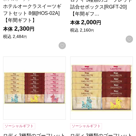
ホテルオークラスイーツギ
詰合せボックス[RGFT-20]
フトセット 8個[HOS-02A]
【年間ギフ…
【年間ギフト】
2,000
本体
円
2,300
本体
円
税込
2,160
円
税込
2,484
円
お気に入りに登録する
ロディ 3種類のゴーフレット詰合せボックス[RGFT-15]【年
ロディ 3種類のゴーフレット詰合
ソーシャルギフト
ソーシャルギフト
ロディ 3種類のゴーフレット
ロディ 3種類のゴーフレット