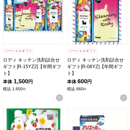
ソーシャルギフト
ソーシャルギフト
ロディ キッチン洗剤詰合せ
ロディ キッチン洗剤詰合せ
ギフト[R-15YZ2]【年間ギフ
ギフト[R-06YZ]【年間ギフ
ト】
ト】
1,500
600
本体
円
本体
円
税込
1,650
税込
660
円
円
お気に入りに登録する
はらぺこあおむし キッチン洗剤セット[H-08AZ]【年間ギフト
ギフト工房 抗菌除菌・アリエー