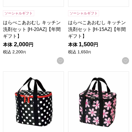
ソーシャルギフト
ソーシャルギフト
はらぺこあおむし キッチン
はらぺこあおむし キッチン
洗剤セット [H-20AZ]【年間
洗剤セット [H-15AZ]【年間
ギフト】
ギフト】
2,000
1,500
本体
円
本体
円
税込
2,200
税込
1,650
円
円
お気に入りに登録する
HannaHula 保温保冷バッグ ポルカブラック[TNS-WC-PLK
HannaHula 保温保冷バッグ