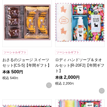
おさるのジョージ スイーツセット[CS-5]【年間ギフト】
ロディ ハンドソープ＆タオルセッ
ソーシャルギフト
ソーシャルギフト
おさるのジョージ スイーツ
ロディ ハンドソープ＆タオ
セット[CS-5]【年間ギフト】
ルセット[R-20F2]【年間ギフ
ト】
500
本体
円
2,000
本体
円
税込
540
円
税込
2,200
円
お気に入りに登録する
ロディ ハンドソープ＆タオルセット[R-15F2]【年間ギフト】
ロディ ハンドソープ＆タオルセッ