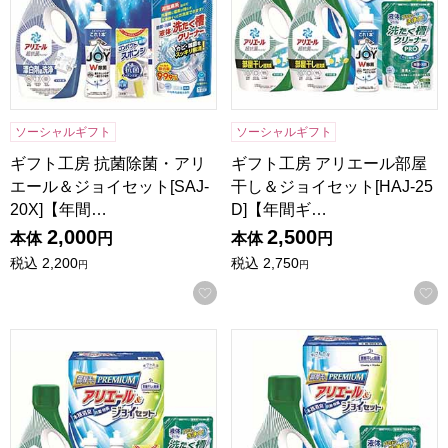
ソーシャルギフト
ソーシャルギフト
ギフト工房 抗菌除菌・アリ
ギフト工房 アリエール部屋
エール＆ジョイセット[SAJ-
干し＆ジョイセット[HAJ-25
20X]【年間…
D]【年間ギ…
2,000
2,500
本体
円
本体
円
税込
2,200
税込
2,750
円
円
お気に入りに登録する
ギフト工房 アリエール部屋干し＆ジョイセット[HAJ-20D]
ギフト工房 アリエール部屋干し