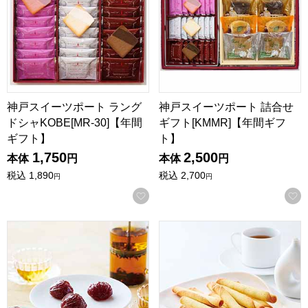
神戸スイーツポート ラング
神戸スイーツポート 詰合せ
ドシャKOBE[MR-30]【年間
ギフト[KMMR]【年間ギフ
ギフト】
ト】
1,750
2,500
本体
円
本体
円
税込
1,890
税込
2,700
円
円
お気に入りに登録する
東京風月堂 マロングラッセ(8個入)[MGM]【年間ギフト】
東京風月堂 パピヨットS(16本