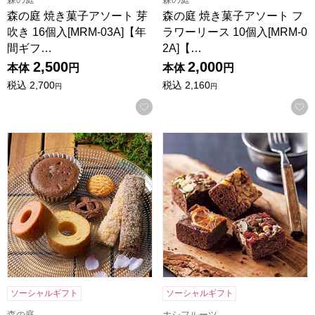
森の庭 焼き菓子アソート 芽
森の庭 焼き菓子アソート フ
吹き 16個入[MRM-03A]【年
ラワーリース 10個入[MRM-0
間ギフ…
2A]【…
2,500
2,000
本体
円
本体
円
税込
2,700
税込
2,160
円
円
お気に入りに登録する
森の庭 焼き菓子アソート フラワーリース 7個入[MRM-01A
ホシフルーツ ナッツとドライフ
ソーシャルギフト
ソーシャルギフト
森の庭
ホシフルーツ