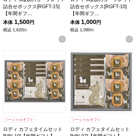
詰合せボックス[RGFT-15]
詰合せボックス[RGFT-10]
【年間ギフ…
【年間ギフ…
1,500
1,000
本体
円
本体
円
税込
1,620
税込
1,080
円
円
お気に入りに登録する
ロディ カフェタイムセット[NIN-10]【年間ギフト】
ロディ カフェタイムセット[NI
ソーシャルギフト
ソーシャルギフト
ロディ カフェタイムセット
ロディ カフェタイムセット