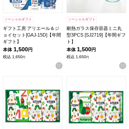
ソーシャルギフト
ソーシャルギフト
ギフト工房 アリエール＆ジ
耐熱ガラス保存容器ミニ丸
ョイセット[GAJ-15D]【年間
型3PCS [SJ2719]【年間ギフ
ギフト】
ト】
1,500
1,500
本体
円
本体
円
税込
1,650
税込
1,650
円
円
お気に入りに登録する
はらぺこあおむし キッチン洗剤セット [H-20AZ]【年間ギフ
はらぺこあおむし キッチン洗剤セ