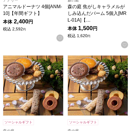
アデリー
森の庭
アニマルドーナツ 4個[ANM-
森の庭 焦がしキャラメルが
10]【年間ギフト】
しみ込んだバーム 5個入[MR
L-01A]【…
2,400
本体
円
1,500
本体
円
税込
2,592
円
税込
1,620
円
お気に入りに登録する
森の庭 焼き菓子アソート 芽吹き 16個入[MRM-03A]【年間
森の庭 焼き菓子アソート フラワ
ソーシャルギフト
ソーシャルギフト
森の庭
森の庭