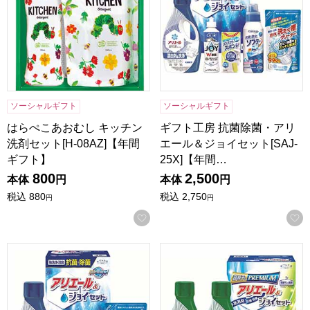
ソーシャルギフト
ソーシャルギフト
はらぺこあおむし キッチン
ギフト工房 抗菌除菌・アリ
洗剤セット[H-08AZ]【年間
エール＆ジョイセット[SAJ-
ギフト】
25X]【年間…
800
2,500
本体
円
本体
円
税込
880
税込
2,750
円
円
お気に入りに登録する
ギフト工房 抗菌除菌・アリエール＆ジョイセット[SAJ-20X
ギフト工房 アリエール部屋干し