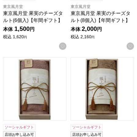
東京風月堂
東京風月堂
東京風月堂 果実のチーズタ
東京風月堂 果実のチーズタ
ルト(6個入)【年間ギフト】
ルト(8個入)【年間ギフト】
1,500
2,000
本体
円
本体
円
税込
1,620
税込
2,160
円
円
お気に入りに登録する
今治謹製 極上タオルギフト(木箱入り)【贈りものカタログ】
今治謹製 極上タオルギフト(
ソーシャルギフト
ソーシャルギフト
店頭お申し込み可
店頭お申し込み可