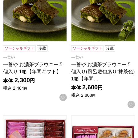
ソーシャルギフト
冷蔵
ソーシャルギフト
冷蔵
一善や
一善や
一善や お濃茶ブラウニー 5
一善や お濃茶ブラウニー 5
個入り 1箱【年間ギフト】
個入り(風呂敷包あり:抹茶色)
1箱【年間…
2,300
本体
円
2,600
本体
円
税込
2,484
円
税込
2,808
円
お気に入りに登録する
神戸スイーツポート ラングドシャKOBE[MR-30]【年間ギフ
神戸スイーツポート 詰合せギフ