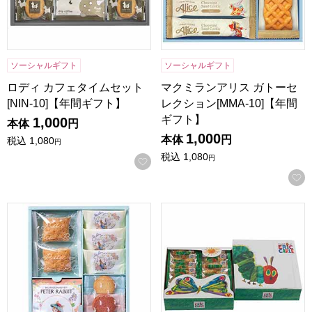
ソーシャルギフト
ソーシャルギフト
ロディ カフェタイムセット
マクミランアリス ガトーセ
[NIN-10]【年間ギフト】
レクション[MMA-10]【年間
ギフト】
1,000
本体
円
1,000
本体
円
税込
1,080
円
税込
1,080
円
お気に入りに登録する
ピーターラビット コーヒー＆スイーツギフト[PRG-10]【年
はらぺこあおむし おやつアソート