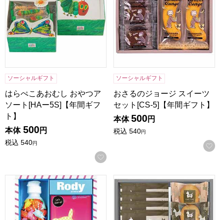
ソーシャルギフト
ソーシャルギフト
はらぺこあおむし おやつア
おさるのジョージ スイーツ
ソート[HAー5S]【年間ギフ
セット[CS-5]【年間ギフト】
ト】
500
本体
円
500
本体
円
税込
540
円
税込
540
円
お気に入りに登録する
ロディ キッチン洗剤詰合せギフト[R-06YZ]【年間ギフト】
ロディ カフェタイムセット[NI