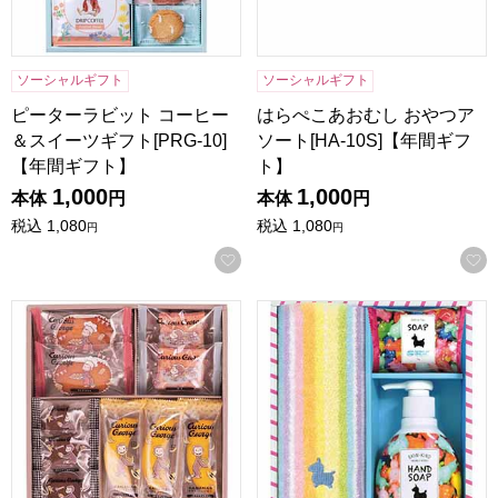
ソーシャルギフト
ソーシャルギフト
ピーターラビット コーヒー
はらぺこあおむし おやつア
＆スイーツギフト[PRG-10]
ソート[HA-10S]【年間ギフ
【年間ギフト】
ト】
1,000
1,000
本体
円
本体
円
税込
1,080
税込
1,080
円
円
お気に入りに登録する
おさるのジョージ スイーツセット[CS-10]【年間ギフト】
ロディ ハンドソープ＆タオルセッ