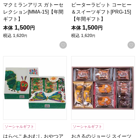
マクミランアリス ガトーセ
ピーターラビット コーヒー
レクション[MMA-15]【年間
＆スイーツギフト[PRG-15]
ギフト】
【年間ギフト】
1,500
1,500
本体
円
本体
円
税込
1,620
税込
1,620
円
円
お気に入りに登録する
はらぺこあおむし おやつアソート[HA-15S]【年間ギフト】
おさるのジョージ スイーツセット
ソーシャルギフト
ソーシャルギフト
はらぺこあおむし おやつア
おさるのジョージ スイーツ