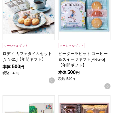
ソーシャルギフト
ソーシャルギフト
ロディ カフェタイムセット
ピーターラビット コーヒー
[NIN-05]【年間ギフト】
＆スイーツギフト[PRG-5]
【年間ギフト】
500
本体
円
500
本体
円
税込
540
円
税込
540
円
お気に入りに登録する
はらぺこあおむし おやつアソート[HAー5S]【年間ギフト】
おさるのジョージ スイーツセッ