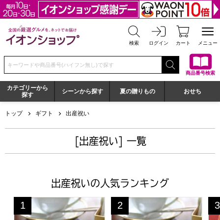
全国の厳選グルメを、ネットでお届け イオンショップ
検索
ログイン
カート
メニュー
検索キーワードまたは商品番号を入力してください
商品番号検索
カテゴリーから
シーンから探す
夏の贈りもの
おせち
探す
トップ
ギフト
出産祝い
[出産祝い] 一覧
出産祝いの人気ランキング
京都宇治 茶游堂 抹茶バームクーヘン 10個入【年間ギフト
京都宇治 茶游堂 抹茶バームク
一
1
2
3
位
位
位