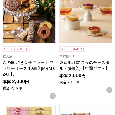
ソーシャルギフト
ソーシャルギフト
森の庭
東京風月堂
森の庭 焼き菓子アソート フ
東京風月堂 果実のチーズタ
ラワーリース 10個入[MRM-0
ルト(8個入)【年間ギフト】
2A]【…
2,000
本体
円
2,000
本体
円
税込
2,160
円
税込
2,160
円
お気に入りに登録する
ロディ 3種類のゴーフレット詰合せボックス[RGFT-20]【年
はらぺこあおむし おやつアソート