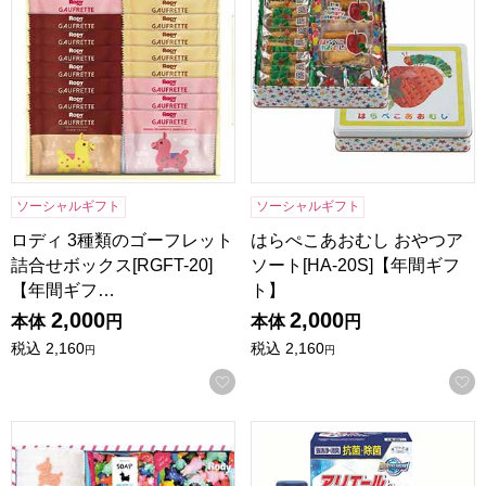
ソーシャルギフト
ソーシャルギフト
ロディ 3種類のゴーフレット
はらぺこあおむし おやつア
詰合せボックス[RGFT-20]
ソート[HA-20S]【年間ギフ
【年間ギフ…
ト】
2,000
2,000
本体
円
本体
円
税込
2,160
税込
2,160
円
円
お気に入りに登録する
ロディ ハンドソープ＆タオルセット[R-20F2]【年間ギフト】
ギフト工房 抗菌除菌・アリエー