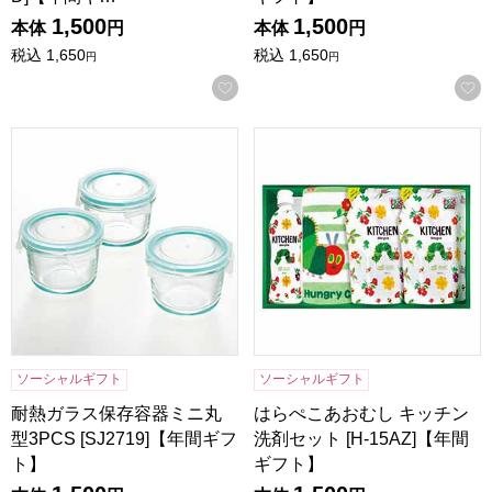
1,500
1,500
本体
円
本体
円
税込
1,650
税込
1,650
円
円
お気に入りに登録する
耐熱ガラス保存容器ミニ丸型3PCS [SJ2719]【年間ギフト】
はらぺこあおむし キッチン洗剤セ
ソーシャルギフト
ソーシャルギフト
耐熱ガラス保存容器ミニ丸
はらぺこあおむし キッチン
型3PCS [SJ2719]【年間ギフ
洗剤セット [H-15AZ]【年間
ト】
ギフト】