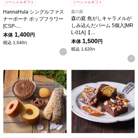
ソーシャルギフト
ソーシャルギフト
森の庭
HannaHula シングルファス
森の庭 焦がしキャラメルが
ナーポーチ ポップフラワー
しみ込んだバーム 5個入[MR
[CSP-…
L-01A]【…
1,400
本体
円
1,500
本体
円
税込
1,540
円
税込
1,620
円
お気に入りに登録する
森の庭 焼き菓子アソート フラワーリース 7個入[MRM-01A
ホシフルーツ ナッツとドライフ