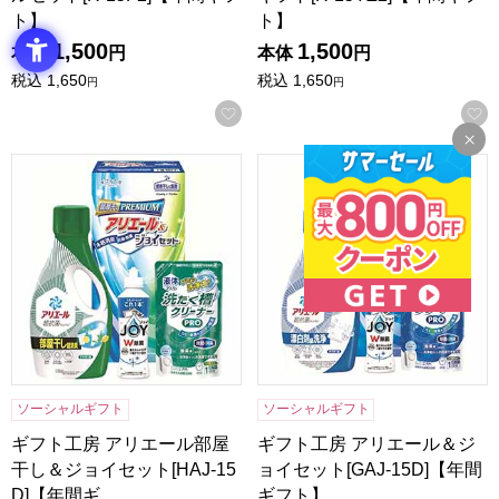
ト】
ト】
1,500
1,500
本体
円
本体
円
税込
1,650
税込
1,650
円
円
お気に入りに登録する
ギフト工房 アリエール部屋干し＆ジョイセット[HAJ-15D]
ギフト工房 アリエール＆ジョイセ
ソーシャルギフト
ソーシャルギフト
ギフト工房 アリエール部屋
ギフト工房 アリエール＆ジ
干し＆ジョイセット[HAJ-15
ョイセット[GAJ-15D]【年間
D]【年間ギ…
ギフト】