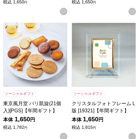
税込
1,650
税込
1,650
円
円
お気に入りに登録する
東京風月堂 パリ凱旋(21個入)[PGS]【年間ギフト】
クリスタルフォトフレーム L版 
ソーシャルギフト
ソーシャルギフト
東京風月堂 パリ凱旋(21個
クリスタルフォトフレーム L
入)[PGS]【年間ギフト】
版 [19321]【年間ギフト】
1,650
1,650
本体
円
本体
円
税込
1,782
税込
1,815
円
円
お気に入りに登録する