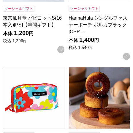
ソーシャルギフト
ソーシャルギフト
東京風月堂 パピヨットS(16
HannaHula シングルファス
本入)[PS]【年間ギフト】
ナーポーチ ポルカブラック
[CSP-…
1,200
本体
円
1,400
本体
円
税込
1,296
円
税込
1,540
円
お気に入りに登録する
HannaHula シングルファスナーポーチ ポップフラワー[CSP-
森の庭 焦がしキャラメルがしみ込