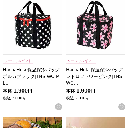
ソーシャルギフト
ソーシャルギフト
HannaHula 保温保冷バッグ
HannaHula 保温保冷バッグ
ポルカブラック[TNS-WC-P
レトロフラワーピンク[TNS-
L…
WC…
1,900
1,900
本体
円
本体
円
税込
2,090
税込
2,090
円
円
お気に入りに登録する
森の庭 焼き菓子アソート フラワーリース 10個入[MRM-02A
東京風月堂 果実のチーズタルト