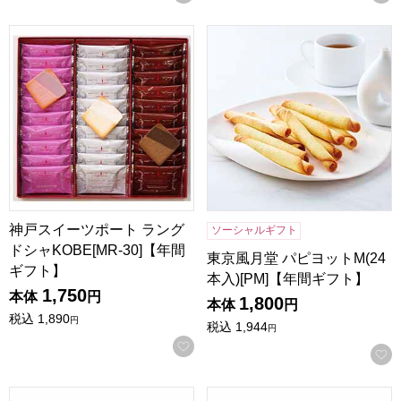
神戸スイーツポート ラングドシャKOBE[MR-30]【年間ギフ
東京風月堂 パピヨットM(24本
神戸スイーツポート ラング
ソーシャルギフト
ドシャKOBE[MR-30]【年間
東京風月堂 パピヨットM(24
ギフト】
本入)[PM]【年間ギフト】
1,750
本体
円
1,800
本体
円
税込
1,890
円
税込
1,944
円
お気に入りに登録する
HannaHula 保温保冷バッグ ポルカブラック[TNS-WC-PLK
HannaHula 保温保冷バッグ