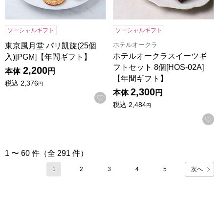
ソーシャルギフト
ソーシャルギフト
ホテルオークラ
東京風月堂 パリ凱旋(25個
ホテルオークラスイーツギ
入)[PGM]【年間ギフト】
フトセット 8個[HOS-02A]
2,200
本体
円
【年間ギフト】
税込
2,376
円
2,300
本体
円
お気に入りに登録する
税込
2,484
円
1 〜 60 件（全 291 件）
次へ
1
2
3
4
5