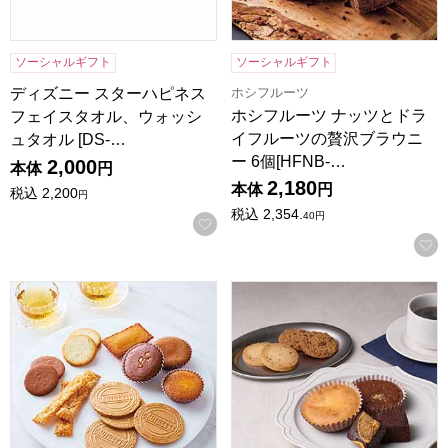
ソーシャルギフト
ソーシャルギフト
ホシフルーツ
ディズニー スターハピネス
ホシフルーツ ナッツとドラ
フェイスタオル、ウォッシ
イフルーツの贅沢ブラウニ
ュタオル [DS-…
ー 6個[HFNB-…
2,000
本体
円
2,180
本体
円
税込
2,200
円
税込
2,354.
40
円
お気に入りに登録する
東京風月堂 パリ凱旋(25個入)[PGM]【年間ギフト】
ホテルオークラスイーツギフトセッ