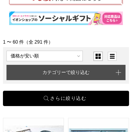
1 〜 60 件（全 291 件）
「出産祝い」の商品一覧
表示順
表示切替
カテゴリーで絞り込む
ロディ カフェタイムセット[NIN-05]【年間ギフト】
ピーターラビット コーヒー＆ス