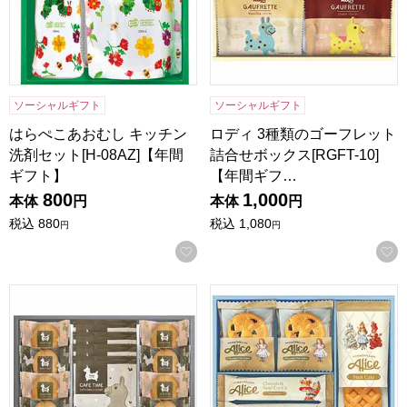
ソーシャルギフト
ソーシャルギフト
はらぺこあおむし キッチン
ロディ 3種類のゴーフレット
洗剤セット[H-08AZ]【年間
詰合せボックス[RGFT-10]
ギフト】
【年間ギフ…
800
1,000
本体
円
本体
円
税込
880
税込
1,080
円
円
お気に入りに登録する
ロディ カフェタイムセット[NIN-10]【年間ギフト】
マクミランアリス ガトーセレク