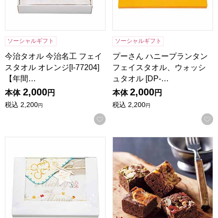
ソーシャルギフト
ソーシャルギフト
今治タオル 今治名工 フェイ
プーさん ハニープランタン
スタオル オレンジ[I-77204]
フェイスタオル、ウォッシ
【年間…
ュタオル [DP-…
2,000
2,000
本体
円
本体
円
税込
2,200
税込
2,200
円
円
お気に入りに登録する
ディズニー スターハピネス フェイスタオル、ウォッシュタオル [
ホシフルーツ ナッツとドライフ