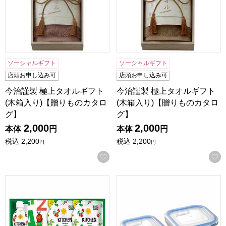
ソーシャルギフト
ソーシャルギフト
店頭お申し込み可
店頭お申し込み可
今治謹製 極上タオルギフト
今治謹製 極上タオルギフト
(木箱入り)【贈りものカタロ
(木箱入り)【贈りものカタロ
グ】
グ】
2,000
2,000
本体
円
本体
円
税込
2,200
税込
2,200
円
円
お気に入りに登録する
はらぺこあおむし キッチン洗剤セット [H-20AZ]【年間ギフ
レッシュ耐熱ガラス容器2点セット