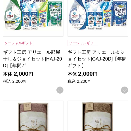
ソーシャルギフト
ソーシャルギフト
ギフト工房 アリエール部屋
ギフト工房 アリエール＆ジ
干し＆ジョイセット[HAJ-20
ョイセット[GAJ-20D]【年間
D]【年間ギ…
ギフト】
2,000
2,000
本体
円
本体
円
税込
2,200
税込
2,200
円
円
お気に入りに登録する
今治謹製 極上タオルギフト(木箱入り)【贈りものカタログ】
今治謹製 極上タオルギフト(