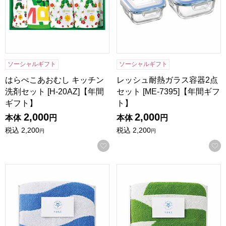
ソーシャルギフト
ソーシャルギフト
はらぺこあおむし キッチン
レッシュ耐熱ガラス容器2点
洗剤セット [H-20AZ]【年間
セット [ME-7395]【年間ギフ
ギフト】
ト】
2,000
2,000
本体
円
本体
円
税込
2,200
税込
2,200
円
円
お気に入りに登録する
今治タオル 今治名工 フェイスタオル ブルー[I-77202]【年間
今治タオル 今治名工 フェイスタ