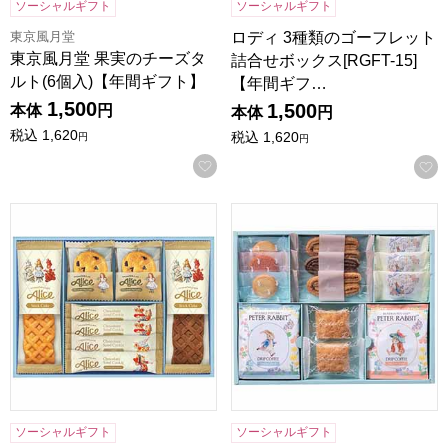
ソーシャルギフト
ソーシャルギフト
東京風月堂
ロディ 3種類のゴーフレット
東京風月堂 果実のチーズタ
詰合せボックス[RGFT-15]
ルト(6個入)【年間ギフト】
【年間ギフ…
1,500
1,500
本体
円
本体
円
税込
1,620
税込
1,620
円
円
お気に入りに登録する
マクミランアリス ガトーセレクション[MMA-15]【年間ギフ
ピーターラビット コーヒー＆ス
ソーシャルギフト
ソーシャルギフト