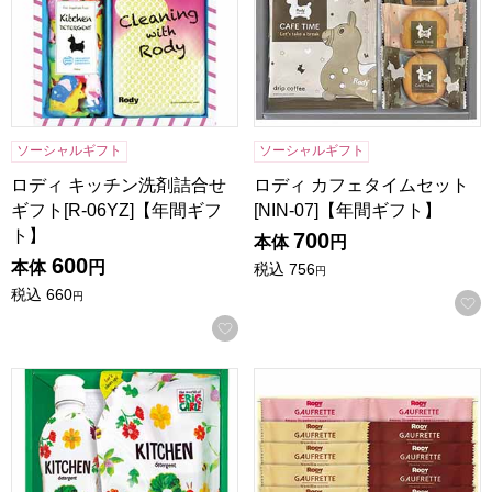
ソーシャルギフト
ソーシャルギフト
ロディ キッチン洗剤詰合せ
ロディ カフェタイムセット
ギフト[R-06YZ]【年間ギフ
[NIN-07]【年間ギフト】
ト】
700
本体
円
600
本体
円
税込
756
円
税込
660
円
お気に入りに登録する
はらぺこあおむし キッチン洗剤セット[H-08AZ]【年間ギフト
ロディ 3種類のゴーフレット詰合