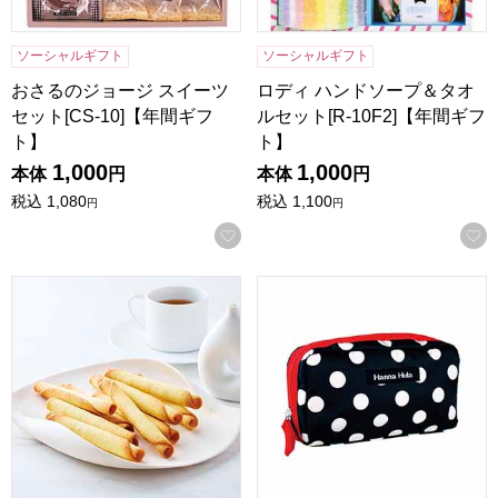
ソーシャルギフト
ソーシャルギフト
おさるのジョージ スイーツ
ロディ ハンドソープ＆タオ
セット[CS-10]【年間ギフ
ルセット[R-10F2]【年間ギフ
ト】
ト】
1,000
1,000
本体
円
本体
円
税込
1,080
税込
1,100
円
円
お気に入りに登録する
東京風月堂 パピヨットS(16本入)[PS]【年間ギフト】
HannaHula シングルファス