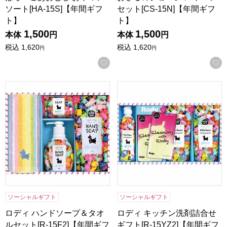
ソート[HA-15S]【年間ギフ
セット[CS-15N]【年間ギフ
ト】
ト】
1,500
1,500
本体
円
本体
円
税込
1,620
税込
1,620
円
円
お気に入りに登録する
ロディ ハンドソープ＆タオルセット[R-15F2]【年間ギフト】
ロディ キッチン洗剤詰合せギフト
ソーシャルギフト
ソーシャルギフト
ロディ ハンドソープ＆タオ
ロディ キッチン洗剤詰合せ
ルセット[R-15F2]【年間ギフ
ギフト[R-15YZ2]【年間ギフ