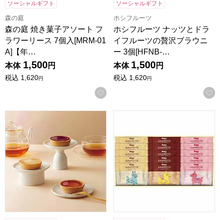
ソーシャルギフト
ソーシャルギフト
森の庭
ホシフルーツ
森の庭 焼き菓子アソート フ
ホシフルーツ ナッツとドラ
ラワーリース 7個入[MRM-01
イフルーツの贅沢ブラウニ
A]【年…
ー 3個[HFNB-…
1,500
1,500
本体
円
本体
円
税込
1,620
税込
1,620
円
円
お気に入りに登録する
東京風月堂 果実のチーズタルト(6個入)【年間ギフト】
ロディ 3種類のゴーフレット詰合