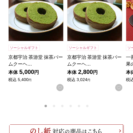
ソーシャルギフト
ソーシャルギフト
ソ
京都宇治 茶游堂 抹茶バー
京都宇治 茶游堂 抹茶バー
一
ムクーヘ…
ムクーヘ…
果
5,000
2,800
本体
円
本体
円
本
税込
5,400
税込
3,024
税
円
円
お気に入りに登録する
お気