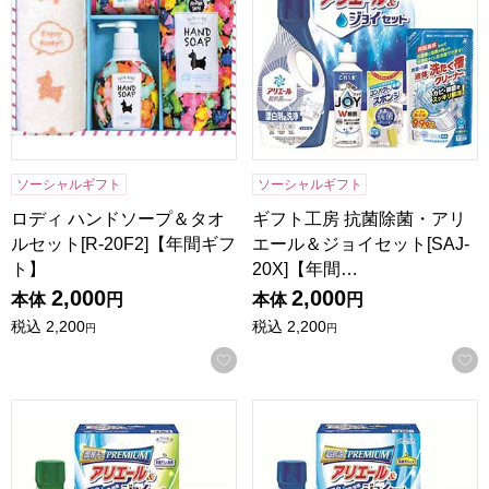
ソーシャルギフト
ソーシャルギフト
ロディ ハンドソープ＆タオ
ギフト工房 抗菌除菌・アリ
ルセット[R-20F2]【年間ギフ
エール＆ジョイセット[SAJ-
ト】
20X]【年間…
2,000
2,000
本体
円
本体
円
税込
2,200
税込
2,200
円
円
お気に入りに登録する
ギフト工房 アリエール部屋干し＆ジョイセット[HAJ-20D]
ギフト工房 アリエール＆ジョイセ