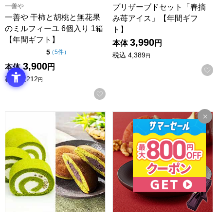
一善や
プリザーブドセット「春摘
一善や 干柿と胡桃と無花果
み苺アイス」【年間ギフ
のミルフィーユ 6個入り 1箱
ト】
【年間ギフト】
3,990
本体
円
点（5点満点中）
5
の評価
（
5件
）
税込
4,389
円
3,900
本体
円
税込
4,212
円
お気に入りに登録する
京都宇治 茶游堂 茶游堂ロールケーキ＆京・宇治どら焼き3
一善や 干柿と胡桃と無花果のミ