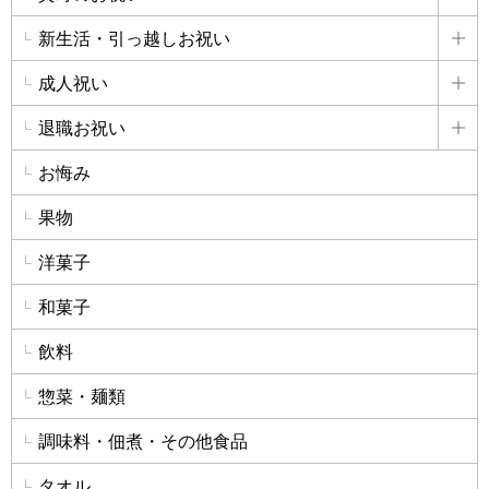
詳
新生活・引っ越しお祝い
詳
成人祝い
詳
退職お祝い
詳
お悔み
果物
洋菓子
和菓子
飲料
惣菜・麺類
調味料・佃煮・その他食品
タオル