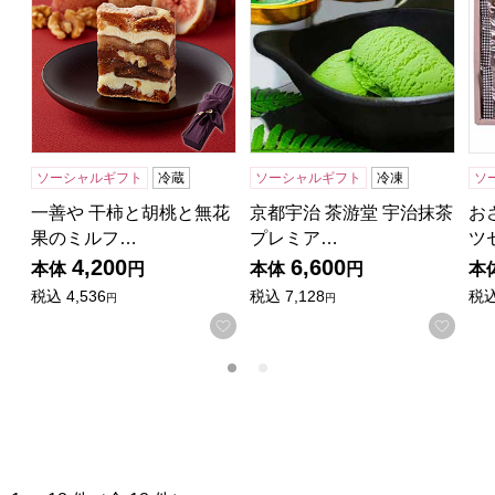
ソーシャルギフト
冷蔵
ソーシャルギフト
冷凍
ソ
一善や 干柿と胡桃と無花
京都宇治 茶游堂 宇治抹茶
お
果のミルフ…
プレミア…
ツ
4,200
6,600
本体
円
本体
円
本
税込
4,536
税込
7,128
税
円
円
お気に入りに登録する
お気