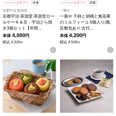
ソーシャルギフト
冷凍
ソーシャルギフト
冷蔵
京都宇治 茶游堂
一善や
京都宇治 茶游堂 茶游堂ロー
一善や 干柿と胡桃と無花果
ルケーキ＆京・宇治どら焼
のミルフィーユ 6個入り(風
き3個セット【年間…
呂敷包あり:古代…
4,000
4,200
本体
円
本体
円
税込
4,320
税込
4,536
円
円
お気に入りに登録する
アニマルドーナツ 10個[ANM-25]【年間ギフト】
ホテルオークラスイーツ＆コーヒ