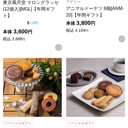
アデリー
東京風月堂 マロングラッセ
アニマルドーナツ 8個[ANM-
(12個入)[MGL]【年間ギフ
20]【年間ギフト】
ト】
3,800
点（5点満点中）
5
の評価
本体
円
（
1件
）
税込
4,104
3,600
円
本体
円
税込
3,888
円
お気に入りに登録する
森の庭 焼き菓子アソート 結び 26個入[MRM-05A]【年間ギフ
ホテルオークラスイーツギフトセッ
ソーシャルギフト
ソーシャルギフト