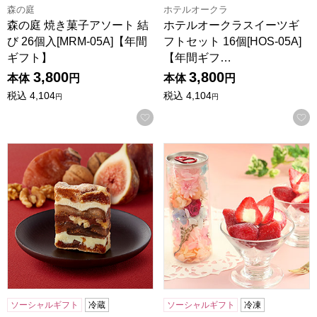
森の庭
ホテルオークラ
森の庭 焼き菓子アソート 結
ホテルオークラスイーツギ
び 26個入[MRM-05A]【年間
フトセット 16個[HOS-05A]
ギフト】
【年間ギフ…
3,800
3,800
本体
円
本体
円
税込
4,104
税込
4,104
円
円
お気に入りに登録する
一善や 干柿と胡桃と無花果のミルフィーユ 6個入り 1箱【年
プリザーブドセット「春摘み
ソーシャルギフト
冷蔵
ソーシャルギフト
冷凍