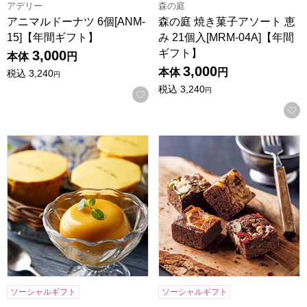
アデリー
森の庭
アニマルドーナツ 6個[ANM-
森の庭 焼き菓子アソート 恵
15]【年間ギフト】
み 21個入[MRM-04A]【年間
ギフト】
3,000
本体
円
3,000
本体
円
税込
3,240
円
税込
3,240
円
お気に入りに登録する
ホテルニューオータニ マンゴープリン 5個入[OMP-30]【年
ホシフルーツ ナッツとドライフ
ソーシャルギフト
ソーシャルギフト