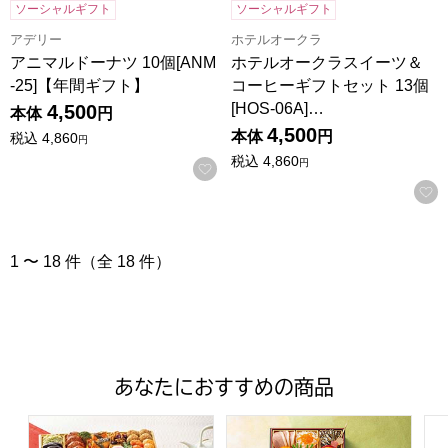
ソーシャルギフト
ソーシャルギフト
アデリー
ホテルオークラ
アニマルドーナツ 10個[ANM
ホテルオークラスイーツ＆
-25]【年間ギフト】
コーヒーギフトセット 13個
[HOS-06A]…
4,500
本体
円
4,500
本体
円
税込
4,860
円
税込
4,860
円
お気に入りに登録する
1 〜 18 件（全 18 件）
あなたにおすすめの商品
トップバリュ 和洋中特大二段重「饗宴」(きょうえん)【4
トップバリュ 和風三段重「慶」
フ