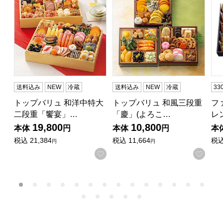
送料込み
NEW
冷蔵
送料込み
NEW
冷蔵
3
トップバリュ 和洋中特大
トップバリュ 和風三段重
フ
二段重「饗宴」…
「慶」(よろこ…
レ
19,800
10,800
本体
円
本体
円
本
税込
21,384
税込
11,664
税
円
円
お気に入りに登録する
お気