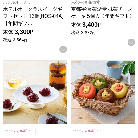
ホテルオークラ
京都宇治 茶游堂
ホテルオークラスイーツギ
京都宇治 茶游堂 抹茶チーズ
フトセット 13個[HOS-04A]
ケーキ 5個入【年間ギフト】
【年間ギフ…
3,400
本体
円
3,300
本体
円
税込
3,672
円
税込
3,564
円
お気に入りに登録する
東京風月堂 マロングラッセ(12個入)[MGL]【年間ギフト】
アニマルドーナツ 8個[ANM-
ソーシャルギフト
ソーシャルギフト