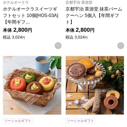
ホテルオークラ
京都宇治 茶游堂
ホテルオークラスイーツギ
京都宇治 茶游堂 抹茶バーム
フトセット 10個[HOS-03A]
クーヘン 5個入【年間ギフ
【年間ギフ…
ト】
2,800
2,800
本体
円
本体
円
税込
3,024
税込
3,024
円
円
お気に入りに登録する
アニマルドーナツ 6個[ANM-15]【年間ギフト】
森の庭 焼き菓子アソート 恵み 2
ソーシャルギフト
ソーシャルギフト