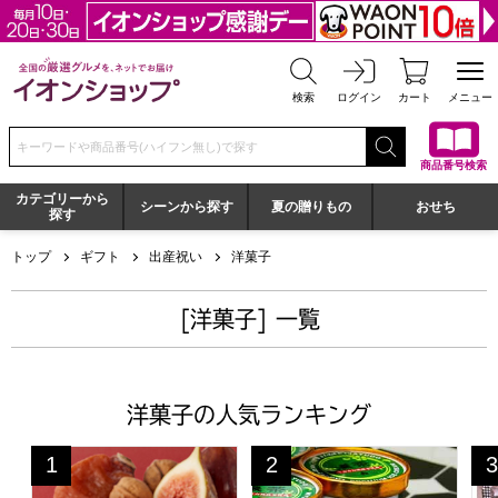
全国の厳選グルメを、ネットでお届け イオンショップ
検索
ログイン
カート
メニュー
検索キーワードまたは商品番号を入力してください
商品番号検索
カテゴリーから
シーンから探す
夏の贈りもの
おせち
探す
トップ
ギフト
出産祝い
洋菓子
[洋菓子] 一覧
洋菓子の人気ランキング
一善や 干柿と胡桃と無花果のミルフィーユ 6個入り(風呂敷
京都宇治 茶游堂 宇治抹茶プレ
お
1
2
3
位
位
位