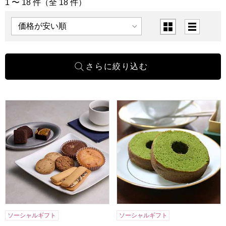
1 〜 18 件（全 18 件）
「洋菓子」の商品一覧
表示順
表示切替
ホテルオークラスイーツギフトセット 10個[HOS-03A]【年
京都宇治 茶游堂 抹茶バームク
ソーシャルギフト
ソーシャルギフト